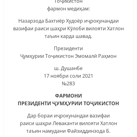
Тоҷикистон
фармон медиҳам:
Назарзода Бахтиёр Худоёр иҷрокунандаи
вазифаи раиси шаҳри Кӯлоби вилояти Хатлон
таъин карда шавад.
Президенти
Ҷумҳурии Тоҷикистон Эмомалӣ Раҳмон
ш. Душанбе
17 ноябри соли 2021
№283
ФАРМОНИ
ПРЕЗИДЕНТИ ҶУМҲУРИИ ТОҶИКИСТОН
Дар бораи иҷрокунандаи вазифаи
раиси шаҳри Леваканти вилояти Хатлон
таъин намудани Файзиддинзода Б.