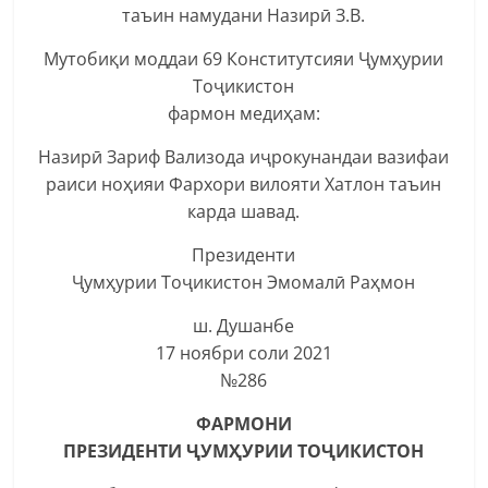
таъин намудани Назирӣ З.В.
Мутобиқи моддаи 69 Конститутсияи Ҷумҳурии
Тоҷикистон
фармон медиҳам:
Назирӣ Зариф Вализода иҷрокунандаи вазифаи
раиси ноҳияи Фархори вилояти Хатлон таъин
карда шавад.
Президенти
Ҷумҳурии Тоҷикистон Эмомалӣ Раҳмон
ш. Душанбе
17 ноябри соли 2021
№286
ФАРМОНИ
ПРЕЗИДЕНТИ ҶУМҲУРИИ ТОҶИКИСТОН