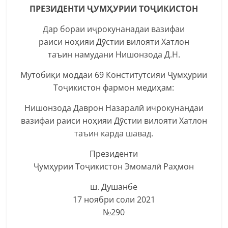
ПРЕЗИДЕНТИ ҶУМҲУРИИ ТОҶИКИСТОН
Дар бораи иҷрокунанадаи вазифаи
раиси ноҳияи Дӯстии вилояти Хатлон
таъин намудани Нишонзода Д.Н.
Мутобиқи моддаи 69 Конститутсияи Ҷумҳурии
Тоҷикистон фармон медиҳам:
Нишонзода Даврон Назаралӣ ичрокунандаи
вазифаи раиси ноҳияи Дӯстии вилояти Хатлон
таъин карда шавад.
Президенти
Ҷумҳурии Тоҷикистон Эмомалӣ Раҳмон
ш. Душанбе
17 ноябри соли 2021
№290