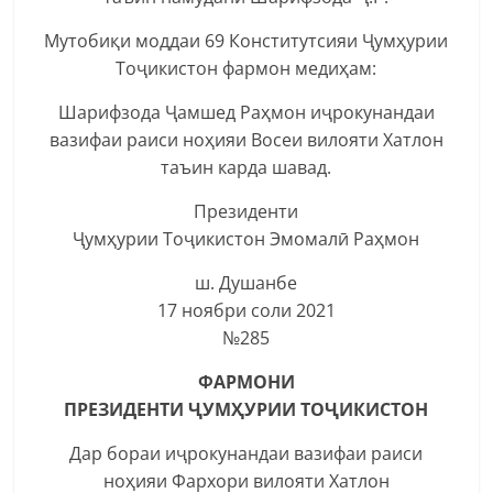
Мутобиқи моддаи 69 Конститутсияи Ҷумҳурии
Тоҷикистон фармон медиҳам:
Шарифзода Ҷамшед Раҳмон иҷрокунандаи
вазифаи раиси ноҳияи Восеи вилояти Хатлон
таъин карда шавад.
Президенти
Ҷумҳурии Тоҷикистон Эмомалӣ Раҳмон
ш. Душанбе
17 ноябри соли 2021
№285
ФАРМОНИ
ПРЕЗИДЕНТИ ҶУМҲУРИИ ТОҶИКИСТОН
Дар бораи иҷрокунандаи вазифаи раиси
ноҳияи Фархори вилояти Хатлон