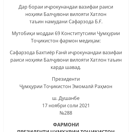
Дар бораи иҷрокунандаи вазифаи раиси
ноҳияи Балҷувони вилояти Хатлон
таъин намудани Сафарзода Б.Ғ.
Мутобиқи моддаи 69 Конститутсияи Ҷумҳурии
Тоҷикистон фармон медиҳам:
Сафарзода Бахтиёр Ғанӣ иҷрокунандаи вазифаи
раиси ноҳияи Балҷувони вилояти Хатлон таъин
карда шавад.
Президенти
Ҷумҳурии Тоҷикистон Эмомалӣ Раҳмон
ш. Душанбе
17 ноябри соли 2021
№288
ФАРМОНИ
ПРЕЗИДЕНТИ ҶУМҲУРИИ ТОҶИКИСТОН