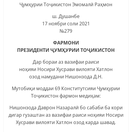
Ҷумҳурии Тоҷикистон Эмомалӣ Раҳмон
ш. Душанбе
17 ноябри соли 2021
№279
ФАРМОНИ
ПРЕЗИДЕНТИ ҶУМҲУРИИ ТОҶИКИСТОН
Дар бораи аз вазифаи раиси
ноҳияи Носири Хусрави вилояти Хатлон
озод намудани Нишонзода Д.Н.
Мутобиқи моддаи 69 Конститутсияи Ҷумҳурии
Тоҷикистон фармон медиҳам:
Нишонзода Даврон Назаралӣ бо сабаби ба кори
дигар гузаштан аз вазифаи раиси ноҳияи Носири
Хусрави вилояти Хатлон озод карда шавад.