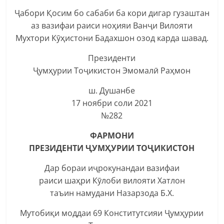
Ҷабори Қосим бо сабаби ба кори дигар гузаштан
аз вазифаи раиси ноҳияи Ванҷи Вилояти
Мухтори Кӯҳистони Бадахшон озод карда шавад.
Президенти
Ҷумҳурии Тоҷикистон Эмомалӣ Раҳмон
ш. Душанбе
17 ноябри соли 2021
№282
ФАРМОНИ
ПРЕЗИДЕНТИ ҶУМҲУРИИ ТОҶИКИСТОН
Дар бораи иҷрокунандаи вазифаи
раиси шаҳри Кӯлоби вилояти Хатлон
таъин намудани Назарзода Б.Х.
Мутобиқи моддаи 69 Конститутсияи Ҷумҳурии