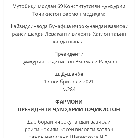
Мутобиқи моддаи 69 Конститутсияи Ҷумҳурии
Тоҷикистон фармон медиҳам:
Файзиддинзода Бунафша иҷрокунандаи вазифаи
раиси шаҳри Леваканти вилояти Хатлон таъин
карда шавад.
Президенти
Ҷумҳурии Тоҷикистон Эмомалӣ Раҳмон
ш. Душанбе
17 ноябри соли 2021
№284
ФАРМОНИ
ПРЕЗИДЕНТИ ҶУМҲУРИИ ТОҶИКИСТОН
Дар бораи иҷрокунандаи вазифаи
раиси ноҳияи Восеи вилояти Хатлон
таъин намудани Шарифзода Ҷ.Р.