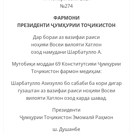
№274
ФАРМОНИ
ПРЕЗИДЕНТИ ҶУМҲУРИИ ТОҶИКИСТОН
Дар бораи аз вазифаи раиси
ноҳияи Восеи вилояти Хатлон
озод намудани Шарбатулло А.
Мутобиқи моддаи 69 Конститутсияи Ҷумҳурии
Тоҷикистон фармон медиҳам:
Шарбатулло Азизулло бо сабаби ба кори дигар
гузаштан аз вазифаи раиси ноҳияи Восеи
вилояти Хатлон озод карда шавад.
Президенти
Ҷумҳурии Тоҷикистон Эмомалӣ Раҳмон
ш. Душанбе