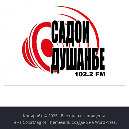
Копирайт © 2026
. Все права защищены.
Тема
ColorMag
от ThemeGrill. Создано на
WordPress
.