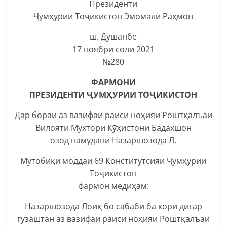
Президенти
Ҷумҳурии Тоҷикистон Эмомалӣ Раҳмон
ш. Душанбе
17 ноябри соли 2021
№280
ФАРМОНИ
ПРЕЗИДЕНТИ ҶУМҲУРИИ ТОҶИКИСТОН
Дар бораи аз вазифаи раиси ноҳияи Роштқалъаи
Вилояти Мухтори Кӯҳистони Бадахшон
озод намудани Назаршозода Л.
Мутобиқи моддаи 69 Конститутсияи Ҷумҳурии
Тоҷикистон
фармон медиҳам:
Назаршозода Лоиқ бо сабаби ба кори дигар
гузаштан аз вазифаи раиси ноҳияи Роштқалъаи