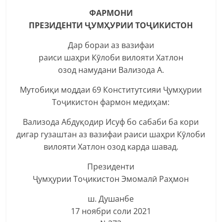
ФАРМОНИ
ПРЕЗИДЕНТИ ҶУМҲУРИИ ТОҶИКИСТОН
Дар бораи аз вазифаи
раиси шаҳри Кӯлоби вилояти Хатлон
озод намудани Вализода А.
Мутобиқи моддаи 69 Конститутсияи Ҷумҳурии
Тоҷикистон фармон медиҳам:
Вализода Абдуқодир Исуф бо сабаби ба кори
дигар гузаштан аз вазифаи раиси шаҳри Кӯлоби
вилояти Хатлон озод карда шавад.
Президенти
Ҷумҳурии Тоҷикистон Эмомалӣ Раҳмон
ш. Душанбе
17 ноябри соли 2021