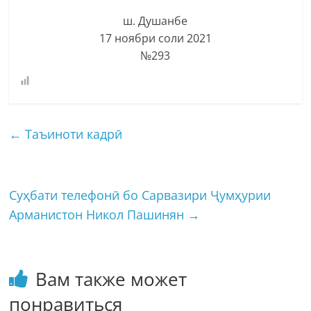
ш. Душанбе
17 ноябри соли 2021
№293
←
Таъиноти кадрӣ
Суҳбати телефонӣ бо Сарвазири Ҷумҳурии
Арманистон Никол Пашинян
→
Вам также может
понравиться