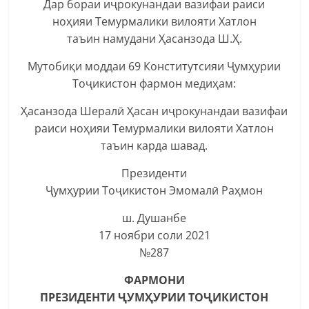
Дар бораи иҷрокунандаи вазифаи раиси
ноҳияи Темурмалики вилояти Хатлон
таъин намудани Ҳасанзода Ш.Ҳ.
Мутобиқи моддаи 69 Конститутсияи Ҷумҳурии
Тоҷикистон фармон медиҳам:
Ҳасанзода Шералӣ Ҳасан иҷрокунандаи вазифаи
раиси ноҳияи Темурмалики вилояти Хатлон
таъин карда шавад.
Президенти
Ҷумҳурии Тоҷикистон Эмомалӣ Раҳмон
ш. Душанбе
17 ноябри соли 2021
№287
ФАРМОНИ
ПРЕЗИДЕНТИ ҶУМҲУРИИ ТОҶИКИСТОН