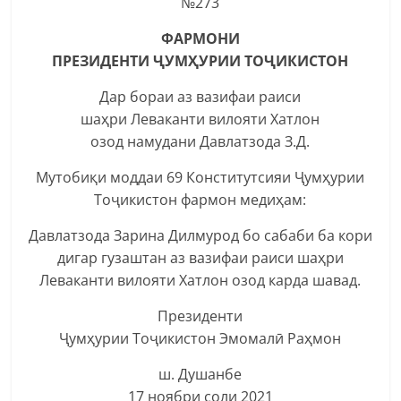
№273
ФАРМОНИ
ПРЕЗИДЕНТИ ҶУМҲУРИИ ТОҶИКИСТОН
Дар бораи аз вазифаи раиси
шаҳри Леваканти вилояти Хатлон
озод намудани Давлатзода З.Д.
Мутобиқи моддаи 69 Конститутсияи Ҷумҳурии
Тоҷикистон фармон медиҳам:
Давлатзода Зарина Дилмурод бо сабаби ба кори
дигар гузаштан аз вазифаи раиси шаҳри
Леваканти вилояти Хатлон озод карда шавад.
Президенти
Ҷумҳурии Тоҷикистон Эмомалӣ Раҳмон
ш. Душанбе
17 ноябри соли 2021