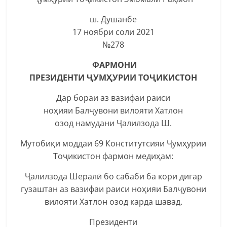
ш. Душанбе
17 ноябри соли 2021
№278
ФАРМОНИ
ПРЕЗИДЕНТИ ҶУМҲУРИИ ТОҶИКИСТОН
Дар бораи аз вазифаи раиси
ноҳияи Балҷувони вилояти Хатлон
озод намудани Ҷалилзода Ш.
Мутобиқи моддаи 69 Конститутсияи Ҷумҳурии
Тоҷикистон фармон медиҳам:
Ҷалилзода Шералӣ бо сабаби ба кори дигар
гузаштан аз вазифаи раиси ноҳияи Балҷувони
вилояти Хатлон озод карда шавад.
Президенти