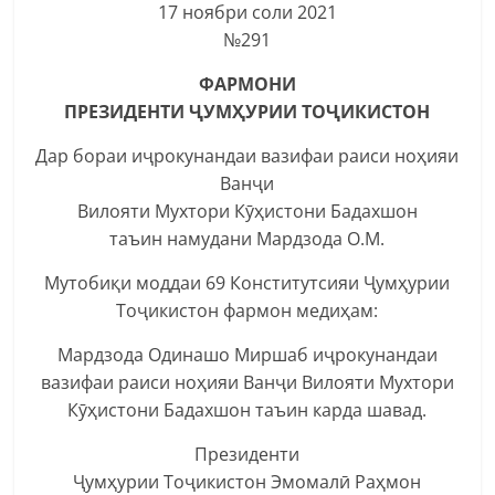
17 ноябри соли 2021
№291
ФАРМОНИ
ПРЕЗИДЕНТИ ҶУМҲУРИИ ТОҶИКИСТОН
Дар бораи иҷрокунандаи вазифаи раиси ноҳияи
Ванҷи
Вилояти Мухтори Кӯҳистони Бадахшон
таъин намудани Мардзода О.М.
Мутобиқи моддаи 69 Конститутсияи Ҷумҳурии
Тоҷикистон фармон медиҳам:
Мардзода Одинашо Миршаб иҷрокунандаи
вазифаи раиси ноҳияи Ванҷи Вилояти Мухтори
Кӯҳистони Бадахшон таъин карда шавад.
Президенти
Ҷумҳурии Тоҷикистон Эмомалӣ Раҳмон