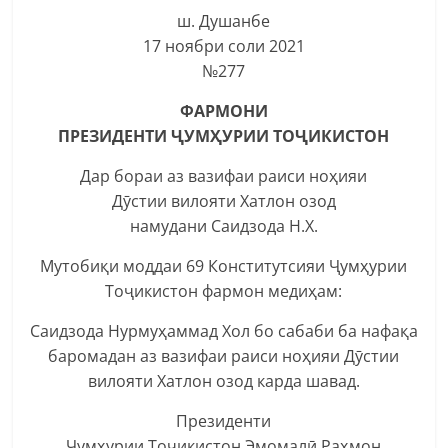
ш. Душанбе
17 ноябри соли 2021
№277
ФАРМОНИ
ПРЕЗИДЕНТИ ҶУМҲУРИИ ТОҶИКИСТОН
Дар бораи аз вазифаи раиси ноҳияи
Дӯстии вилояти Хатлон озод
намудани Саидзода Н.Х.
Мутобиқи моддаи 69 Конститутсияи Ҷумҳурии
Тоҷикистон фармон медиҳам:
Саидзода Нурмуҳаммад Хол бо сабаби ба нафақа
баромадан аз вазифаи раиси ноҳияи Дӯстии
вилояти Хатлон озод карда шавад.
Президенти
Ҷумҳурии Тоҷикистон Эмомалӣ Раҳмон