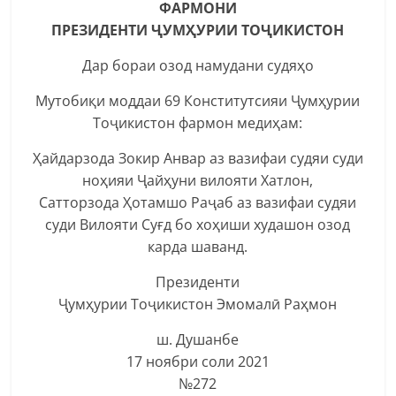
ФАРМОНИ
ПРЕЗИДЕНТИ ҶУМҲУРИИ ТОҶИКИСТОН
Дар бораи озод намудани судяҳо
Мутобиқи моддаи 69 Конститутсияи Ҷумҳурии
Тоҷикистон фармон медиҳам:
Ҳайдарзода Зокир Анвар аз вазифаи судяи суди
ноҳияи Ҷайҳуни вилояти Хатлон,
Сатторзода Ҳотамшо Раҷаб аз вазифаи судяи
суди Вилояти Суғд бо хоҳиши худашон озод
карда шаванд.
Президенти
Ҷумҳурии Тоҷикистон Эмомалӣ Раҳмон
ш. Душанбе
17 ноябри соли 2021
№272