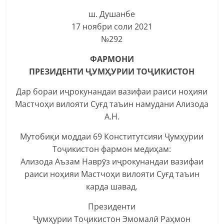
ш. Душанбе
17 ноябри соли 2021
№292
ФАРМОНИ
ПРЕЗИДЕНТИ ҶУМҲУРИИ ТОҶИКИСТОН
Дар бораи иҷрокунандаи вазифаи раиси ноҳияи
Мастчоҳи вилояти Суғд таъин намудани Ализода
А.Н.
Мутобиқи моддаи 69 Конститутсияи Ҷумҳурии
Тоҷикистон фармон медиҳам:
Ализода Аъзам Наврӯз иҷрокунандаи вазифаи
раиси ноҳияи Мастчоҳи вилояти Суғд таъин
карда шавад.
Президенти
Ҷумҳурии Тоҷикистон Эмомалӣ Раҳмон