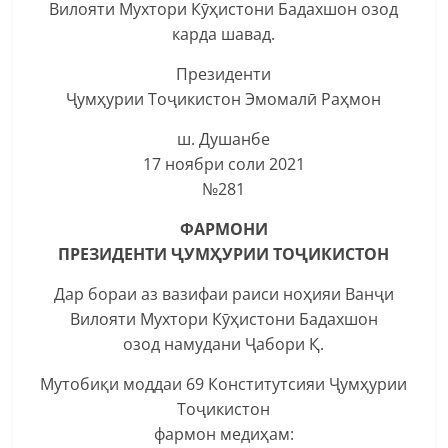
Вилояти Мухтори Кӯҳистони Бадахшон озод
карда шавад.
Президенти
Ҷумҳурии Тоҷикистон Эмомалӣ Раҳмон
ш. Душанбе
17 ноябри соли 2021
№281
ФАРМОНИ
ПРЕЗИДЕНТИ ҶУМҲУРИИ ТОҶИКИСТОН
Дар бораи аз вазифаи раиси ноҳияи Ванҷи
Вилояти Мухтори Кӯҳистони Бадахшон
озод намудани Ҷабори Қ.
Мутобиқи моддаи 69 Конститутсияи Ҷумҳурии
Тоҷикистон
фармон медиҳам: