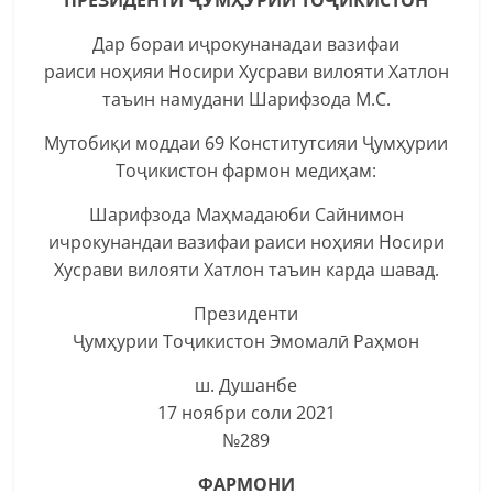
Дар бораи иҷрокунанадаи вазифаи
раиси ноҳияи Носири Хусрави вилояти Хатлон
таъин намудани Шарифзода М.С.
Мутобиқи моддаи 69 Конститутсияи Ҷумҳурии
Тоҷикистон фармон медиҳам:
Шарифзода Маҳмадаюби Сайнимон
ичрокунандаи вазифаи раиси ноҳияи Носири
Хусрави вилояти Хатлон таъин карда шавад.
Президенти
Ҷумҳурии Тоҷикистон Эмомалӣ Раҳмон
ш. Душанбе
17 ноябри соли 2021
№289
ФАРМОНИ