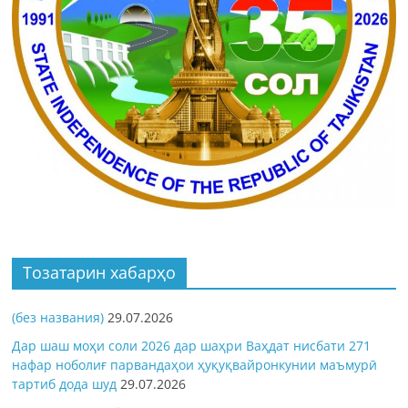
Тозатарин хабарҳо
(без названия)
29.07.2026
Дар шаш моҳи соли 2026 дар шаҳри Ваҳдат нисбати 271
нафар ноболиғ парвандаҳои ҳуқуқвайронкунии маъмурӣ
тартиб дода шуд
29.07.2026