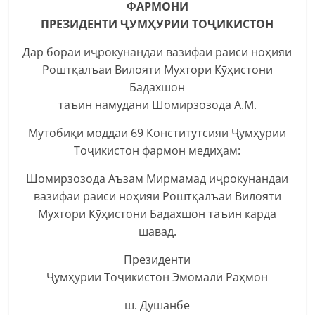
ФАРМОНИ
ПРЕЗИДЕНТИ ҶУМҲУРИИ ТОҶИКИСТОН
Дар бораи иҷрокунандаи вазифаи раиси ноҳияи
Роштқалъаи Вилояти Мухтори Кӯҳистони
Бадахшон
таъин намудани Шомирзозода А.М.
Мутобиқи моддаи 69 Конститутсияи Ҷумҳурии
Тоҷикистон фармон медиҳам:
Шомирзозода Аъзам Мирмамад иҷрокунандаи
вазифаи раиси ноҳияи Роштқалъаи Вилояти
Мухтори Кӯҳистони Бадахшон таъин карда
шавад.
Президенти
Ҷумҳурии Тоҷикистон Эмомалӣ Раҳмон
ш. Душанбе