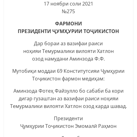
17 ноябри соли 2021
№275
ФАРМОНИ
ПРЕЗИДЕНТИ ҶУМҲУРИИ ТОҶИКИСТОН
Дар бораи аз вазифаи раиси
ноҳияи Темурмалики вилояти Хатлон
озод намудани Аминзода Ф.Ф.
Мутобиқи моддаи 69 Конститутсияи Ҷумҳурии
Тоҷикистон фармон медиҳам:
Аминзода Фотеҳ Файзулло бо сабаби ба кори
дигар гузаштан аз вазифаи раиси ноҳияи
Темурмалики вилояти Хатлон озод карда шавад.
Президенти
Ҷумҳурии Тоҷикистон Эмомалӣ Раҳмон