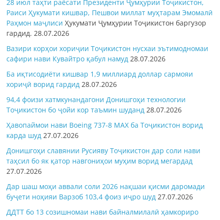
28 июл таҳти раёсати Президенти Ҷумҳурии Тоҷикистон,
Раиси Ҳукумати кишвар, Пешвои миллат муҳтарам Эмомалӣ
Раҳмон
маҷлиси
Ҳукумати Ҷумҳурии Тоҷикистон баргузор
гардид.
28.07.2026
Вазири корҳои хориҷии Тоҷикистон нусхаи эътимодномаи
сафири нави Кувайтро қабул намуд
28.07.2026
Ба иқтисодиёти кишвар 1,9 миллиард доллар сармояи
хориҷӣ ворид гардид
28.07.2026
94,4 фоизи хатмкунандагони Донишгоҳи технологии
Тоҷикистон бо ҷойи кор таъмин шуданд
28.07.2026
Ҳавопаймои нави Boeing 737-8 MAX ба Тоҷикистон ворид
карда шуд
27.07.2026
Донишгоҳи славянии Русияву Тоҷикистон дар соли нави
таҳсил бо як қатор навгониҳои муҳим ворид мегардад
27.07.2026
Дар шаш моҳи аввали соли 2026 нақшаи қисми даромади
буҷети ноҳияи Варзоб 103,4 фоиз иҷро шуд
27.07.2026
ДДТТ бо 13 созишномаи нави байналмилалӣ ҳамкориро