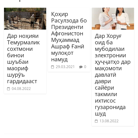
Қоҳир
Расулзода бо
Президенти
Афғонистон
Дар ноҳияи
Дар Хоруғ
Муҳаммад
Темурмалик
оид ба
Ашраф Ғанӣ
сохтмони
мубодилаи
мулоқот
бинои
электронии
намуд
шуъбаи
ҳуҷҷатҳо дар
29.03.2021
0
маориф
мақомоти
шурӯъ
давлатӣ
гардидааст
даври
сайёри
04.08.2022
такмили
ихтисос
гузаронида
шуд
13.08.2022