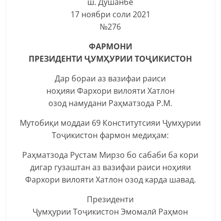
ш. Душанбе
17 ноябри соли 2021
№276
ФАРМОНИ
ПРЕЗИДЕНТИ ҶУМҲУРИИ ТОҶИКИСТОН
Дар бораи аз вазифаи раиси
ноҳияи Фархори вилояти Хатлон
озод намудани Раҳматзода Р.М.
Мутобиқи моддаи 69 Конститутсияи Ҷумҳурии
Тоҷикистон фармон медиҳам:
Раҳматзода Рустам Мирзо бо сабаби ба кори
дигар гузаштан аз вазифаи раиси ноҳияи
Фархори вилояти Хатлон озод карда шавад.
Президенти
Ҷумҳурии Тоҷикистон Эмомалӣ Раҳмон