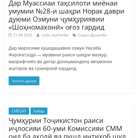
Дар Муассиаи таҳсилоти миёнаи
умумии №28-и шаҳри Норак даври
дуюми Озмуни ҷумҳуриявии
«Шоҳномахонӣ» оғоз гардид
21.04.2026
sado_dushanbe
Садои Душанбе
Дар маросими кушодашавии озмун Насиба
Фароғатзода — муовини раиси шаҳри мазкур,
маорифчиён ва дигар донишмандону меҳмонон
иштирок ва суханронӣ карданд.
Читать далее
СИЁСАТ
Хабар
Ҷумҳурии Тоҷикистон раиси
иҷлосияи 60-уми Комиссияи СММ
оид ба аҳолӣ ва рушд интихоб шуд