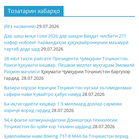
Тозатарин хабарҳо
(без названия)
29.07.2026
Дар шаш моҳи соли 2026 дар шаҳри Ваҳдат нисбати 271
нафар ноболиғ парвандаҳои ҳуқуқвайронкунии маъмурӣ
тартиб дода шуд
29.07.2026
28 июл таҳти раёсати Президенти Ҷумҳурии Тоҷикистон,
Раиси Ҳукумати кишвар, Пешвои миллат муҳтарам Эмомалӣ
Раҳмон
маҷлиси
Ҳукумати Ҷумҳурии Тоҷикистон баргузор
гардид.
28.07.2026
Вазири корҳои хориҷии Тоҷикистон нусхаи эътимодномаи
сафири нави Кувайтро қабул намуд
28.07.2026
Ба иқтисодиёти кишвар 1,9 миллиард доллар сармояи
хориҷӣ ворид гардид
28.07.2026
94,4 фоизи хатмкунандагони Донишгоҳи технологии
Тоҷикистон бо ҷойи кор таъмин шуданд
28.07.2026
Ҳавопаймои нави Boeing 737-8 MAX ба Тоҷикистон ворид