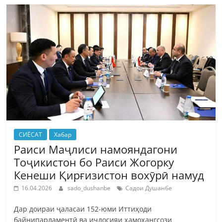
СИЁСАТ
Хабар
Раиси Маҷлиси намояндагони
Тоҷикистон бо Раиси Жогорку
Кенеши Қирғизистон вохӯрӣ намуд
16.04.2026
sado_dushanbe
Садои Душанбе
Дар доираи ҷаласаи 152-юми Иттиҳоди
байнипарламентӣ ва иҷлосияи ҳамоҳангсози