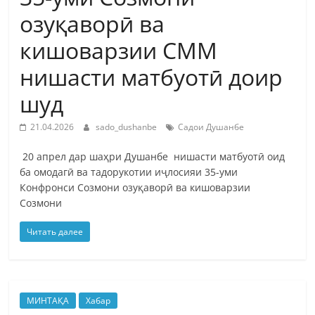
озуқаворӣ ва
кишоварзии СММ
нишасти матбуотӣ доир
шуд
21.04.2026
sado_dushanbe
Садои Душанбе
20 апрел дар шаҳри Душанбе нишасти матбуотӣ оид
ба омодагӣ ва тадорукотии иҷлосияи 35-уми
Конфронси Созмони озуқаворӣ ва кишоварзии
Созмони
Читать далее
МИНТАҚА
Хабар