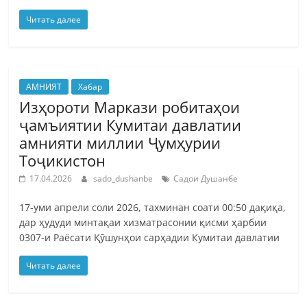
Читать далее
АМНИЯТ
Хабар
Изҳороти Маркази робитаҳои
ҷамъиятии Кумитаи давлатии
амнияти миллии Ҷумҳурии
Тоҷикистон
17.04.2026
sado_dushanbe
Садои Душанбе
17-уми апрели соли 2026, тахминан соати 00:50 дақиқа,
дар ҳудуди минтақаи хизматрасонии қисми ҳарбии
0307-и Раёсати Қӯшунҳои сарҳадии Кумитаи давлатии
Читать далее