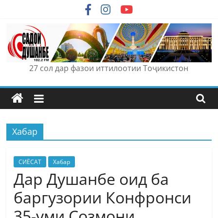
Skip
to
content
27 сол дар фазои иттилоотии Тоҷикистон
Хабар
СИЁСАТ
Хабар
Дар Душанбе оид ба
баргузории Конфронси
35-уми Созмони