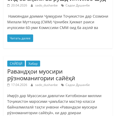
20.04.2026
sado_dushanbe
Садои Душанбе
Намояндаи доимии Ҷумҳурии Тоҷикистон дар Созмони
Милали Муттаҳид (СММ) Ҷонибек Ҳикмат раиси
иҷлосияи 60-уми Комиссияи СММ оид ба аҳолӣ ва
Читать далее
САЙЁҲӢ
Хабар
Равандҳои муосири
рӯзноманигории сайёҳӣ
17.04.2026
sado_dushanbe
Садои Душанбе
Имрӯз дар Муассисаи давлатии Китобхонаи миллии
Тоҷикистон маросими ҷамъбасти мастер-класси
байналмилалӣ таҳти унвони «Равандҳои муосири
рӯзноманигории сайёҳӣ», ки дар доираи