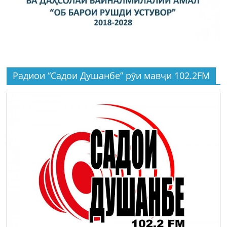
Радиои “Садои Душанбе” рӯи мавҷи 102.2FM