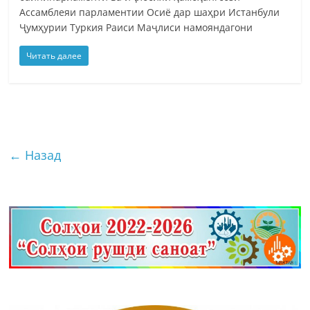
Ассамблеяи парламентии Осиё дар шаҳри Истанбули
Ҷумҳурии Туркия Раиси Маҷлиси намояндагони
Читать далее
← Назад