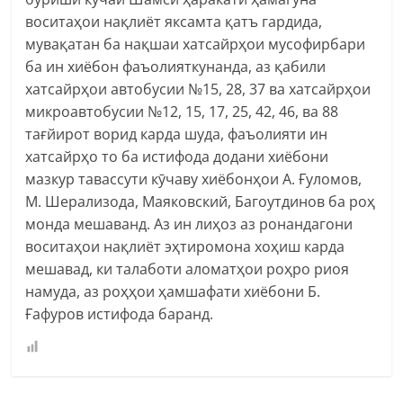
воситаҳои нақлиёт яксамта қатъ гардида,
мувақатан ба нақшаи хатсайрҳои мусофирбари
ба ин хиёбон фаъолияткунанда, аз қабили
хатсайрҳои автобусии №15, 28, 37 ва хатсайрҳои
микроавтобусии №12, 15, 17, 25, 42, 46, ва 88
тағйирот ворид карда шуда, фаъолияти ин
хатсайрҳо то ба истифода додани хиёбони
мазкур тавассути кӯчаву хиёбонҳои А. Ғуломов,
М. Шерализода, Маяковский, Багоутдинов ба роҳ
монда мешаванд. Аз ин лиҳоз аз ронандагони
воситаҳои нақлиёт эҳтиромона хоҳиш карда
мешавад, ки талаботи аломатҳои роҳро риоя
намуда, аз роҳҳои ҳамшафати хиёбони Б.
Ғафуров истифода баранд.