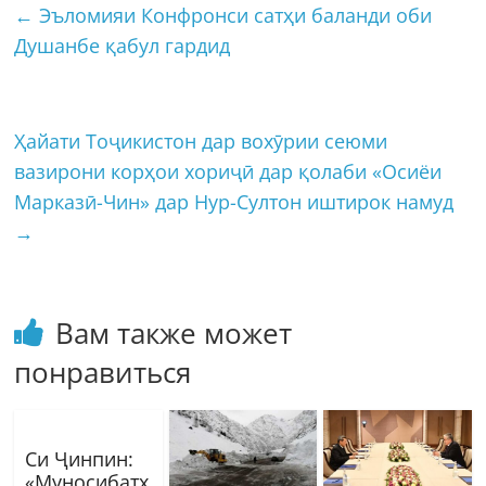
←
Эъломияи Конфронси сатҳи баланди оби
Душанбе қабул гардид
Ҳайати Тоҷикистон дар вохӯрии сеюми
вазирони корҳои хориҷӣ дар қолаби «Осиёи
Марказӣ-Чин» дар Нур-Султон иштирок намуд
→
Вам также может
понравиться
Си Ҷинпин:
«Муносибатҳ