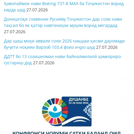
Ҳавопаймои нави Boeing 737-8 MAX ба Тоҷикистон ворид
карда шуд
27.07.2026
Донишгоҳи славянии Русияву Тоҷикистон дар соли нави
таҳсил бо як қатор навгониҳои муҳим ворид мегардад
27.07.2026
Дар шаш моҳи аввали соли 2026 нақшаи қисми даромади
буҷети ноҳияи Варзоб 103,4 фоиз иҷро шуд
27.07.2026
ДДТТ бо 13 созишномаи нави байналмилалӣ ҳамкориро
густариш дод
27.07.2026