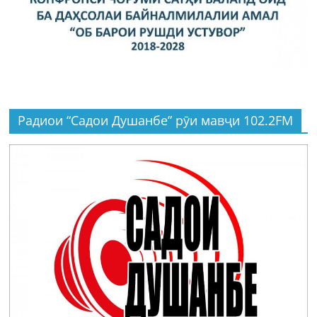
Радиои “Садои Душанбе” рӯи мавҷи 102.2FM