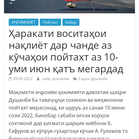
ИҶТИМОИЁТ
Пойтахт
Хабар
Ҳаракати воситаҳои
нақлиёт дар чанде аз
кӯчаҳои пойтахт аз 10-
уми июн қатъ мегардад
09.06.2022
sado_dushanbe
Садои Душанбе
Мақомоти иҷроияи ҳокимияти давлатии шаҳри
Душанбе ба таваҷҷуҳи сокинон ва меҳмонони
пойтахт мерасонад, ки шуруъ аз санаи 10 июни
соли 2022, бинобар сабаби оғози корҳои
сохтмонӣ дар қисмати шарқии хиёбони Б.
Ғафуров аз кӯпрук-гузаргоҳи кӯчаи А. Ғуломов то
буриши кӯчаи Шамсӣ ҳаракати ҳамагуна