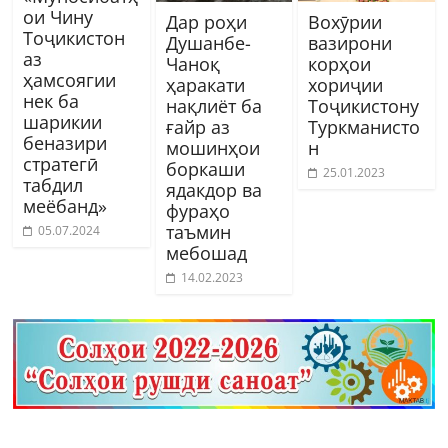
ои Чину
Дар роҳи
Вохӯрии
Тоҷикистон
Душанбе-
вазирони
аз
Чаноқ
корҳои
ҳамсоягии
ҳаракати
хориҷии
нек ба
нақлиёт ба
Тоҷикистону
шарикии
ғайр аз
Туркманисто
беназири
мошинҳои
н
стратегӣ
боркаши
25.01.2023
табдил
ядакдор ва
меёбанд»
фураҳо
таъмин
05.07.2024
мебошад
14.02.2023