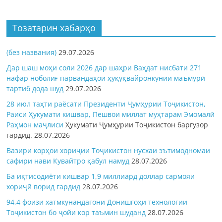
Тозатарин хабарҳо
(без названия)
29.07.2026
Дар шаш моҳи соли 2026 дар шаҳри Ваҳдат нисбати 271
нафар ноболиғ парвандаҳои ҳуқуқвайронкунии маъмурӣ
тартиб дода шуд
29.07.2026
28 июл таҳти раёсати Президенти Ҷумҳурии Тоҷикистон,
Раиси Ҳукумати кишвар, Пешвои миллат муҳтарам Эмомалӣ
Раҳмон
маҷлиси
Ҳукумати Ҷумҳурии Тоҷикистон баргузор
гардид.
28.07.2026
Вазири корҳои хориҷии Тоҷикистон нусхаи эътимодномаи
сафири нави Кувайтро қабул намуд
28.07.2026
Ба иқтисодиёти кишвар 1,9 миллиард доллар сармояи
хориҷӣ ворид гардид
28.07.2026
94,4 фоизи хатмкунандагони Донишгоҳи технологии
Тоҷикистон бо ҷойи кор таъмин шуданд
28.07.2026