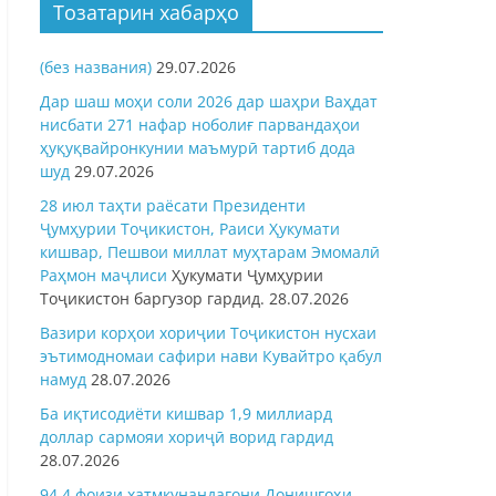
Тозатарин хабарҳо
(без названия)
29.07.2026
Дар шаш моҳи соли 2026 дар шаҳри Ваҳдат
нисбати 271 нафар ноболиғ парвандаҳои
ҳуқуқвайронкунии маъмурӣ тартиб дода
шуд
29.07.2026
28 июл таҳти раёсати Президенти
Ҷумҳурии Тоҷикистон, Раиси Ҳукумати
кишвар, Пешвои миллат муҳтарам Эмомалӣ
Раҳмон
маҷлиси
Ҳукумати Ҷумҳурии
Тоҷикистон баргузор гардид.
28.07.2026
Вазири корҳои хориҷии Тоҷикистон нусхаи
эътимодномаи сафири нави Кувайтро қабул
намуд
28.07.2026
Ба иқтисодиёти кишвар 1,9 миллиард
доллар сармояи хориҷӣ ворид гардид
28.07.2026
94,4 фоизи хатмкунандагони Донишгоҳи