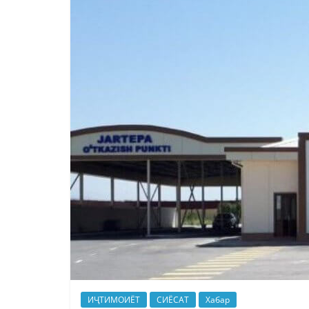
ИҶТИМОИЁТ
СИЁСАТ
Хабар