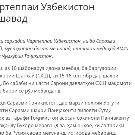
артеппаи Узбекистон
ешавад
оҳи сарҳадии Ҷартеппаи Узбекистон, ки бо Саразми
, муваққатан баста мешавад, иттилоъ медиҳад АМИТ
и
Ҷумҳурии Тоҷикистон
.
еш аз 10 шабонарӯз идома меёбад, ба баргузории
ории Шанхай (СҲШ), ки 15-16 сентябр дар шаҳри
д. Бо сабаби нишасти Сарони давлатҳои СҲШ мақомоти
 барои се рӯз мебанданд.
оҳи Саразми Тоҷикистон, дар марзи ноҳияи Ургути
ати Саразми шаҳри Панҷакенти вилояти Суғди
гоҳ аз тарафи Тоҷикистон асосан сокинони Панҷакенту
рқанду Бухоро мераванд ва ҳам онҳое, ки аз тариқи
р ба Русия сафар мекунанд, истифода мебаранд.