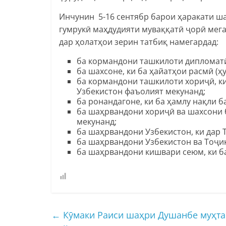
Инчунин 5-16 сентябр барои ҳаракати ша
гумрукӣ маҳдудияти муваққатӣ ҷорӣ мег
дар ҳолатҳои зерин татбиқ намегардад:
ба кормандони ташкилоти дипломатӣ
ба шахсоне, ки ба ҳайатҳои расмӣ (ҳ
ба кормандони ташкилоти хориҷӣ, к
Узбекистон фаъолият мекунанд;
ба ронандагоне, ки ба ҳамлу нақли 
ба шаҳрвандони хориҷӣ ва шахсони 
мекунанд;
ба шаҳрвандони Узбекистон, ки дар 
ба шаҳрвандони Узбекистон ва Тоҷик
ба шаҳрвандони кишвари сеюм, ки б
←
Кӯмаки Раиси шаҳри Душанбе муҳта