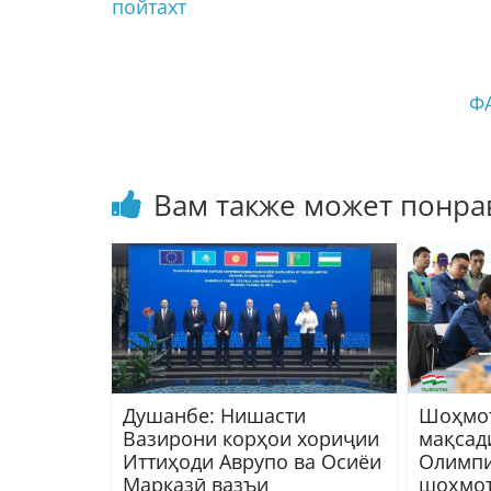
пойтахт
Ф
Вам также может понра
Душанбе: Нишасти
Шоҳмот
Вазирони корҳои хориҷии
мақсад
Иттиҳоди Аврупо ва Осиёи
Олимпи
Марказӣ вазъи
шоҳмот