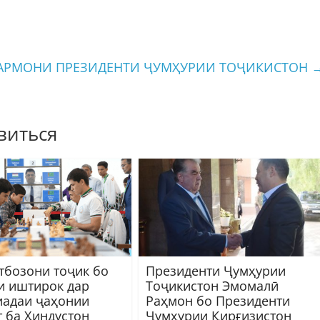
АРМОНИ ПРЕЗИДЕНТИ ҶУМҲУРИИ ТОҶИКИСТОН
виться
бозони тоҷик бо
Президенти Ҷумҳурии
и иштирок дар
Тоҷикистон Эмомалӣ
адаи ҷаҳонии
Раҳмон бо Президенти
 ба Ҳиндустон
Ҷумҳурии Қирғизистон