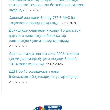
технологии Тоҷикистон бо ҷойи кор таъмин
шуданд
28.07.2026
Ҳавопаймои нави Boeing 737-8 MAX ба
Тоҷикистон ворид карда шуд
27.07.2026
Донишгоҳи славянии Русияву Тоҷикистон
дар соли нави таҳсил бо як қатор
навгониҳои муҳим ворид мегардад
27.07.2026
Дар шаш моҳи аввали соли 2026 нақшаи
қисми даромади буҷети ноҳияи Варзоб
103,4 фоиз иҷро шуд
27.07.2026
ДДТТ бо 13 созишномаи нави
байналмилалӣ ҳамкориро густариш дод
27.07.2026