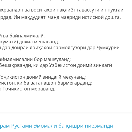
ҳрвандон ва воситаҳои нақлиёт тавассути ин нуқтаи
ардад. Ин маҳдудият чанд мавриди истисноӣ дошта,
 ва байналмилалӣ;
укуматӣ) дохил мешаванд;
и дар доираи лоиҳаҳои сармоягузорӣ дар Ҷумҳурии
байналмилалии бор машғуланд;
бешаҳрвандӣ, ки дар Узбекистон доимӣ зиндагӣ
Тоҷикистон доимӣ зиндагӣ мекунанд;
истон, ки ба ватанашон бармегарданд;
а Тоҷикистон мераванд.
рам Рустами Эмомалӣ ба қишри ниёзманди