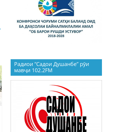
→
Радиои “Садои Душанбе” рӯи
мавҷи 102.2FM