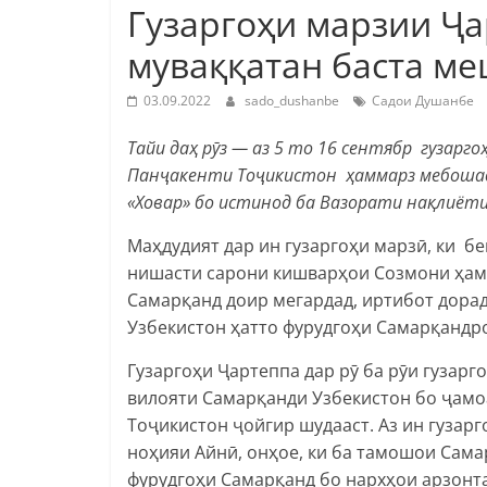
Гузаргоҳи марзии Ҷ
муваққатан баста м
03.09.2022
sado_dushanbe
Садои Душанбе
Тайи даҳ рӯз — аз 5 то 16 сентябр гузарг
Панҷакенти Тоҷикистон ҳаммарз мебошад
«Ховар» бо истинод ба Вазорати нақлиёт
Маҳдудият дар ин гузаргоҳи марзӣ, ки б
нишасти сарони кишварҳои Созмони ҳамк
Самарқанд доир мегардад, иртибот дора
Узбекистон ҳатто фурудгоҳи Самарқандро
Гузаргоҳи Ҷартеппа дар рӯ ба рӯи гузарг
вилояти Самарқанди Узбекистон бо ҷамо
Тоҷикистон ҷойгир шудааст. Аз ин гузар
ноҳияи Айнӣ, онҳое, ки ба тамошои Сама
фурудгоҳи Самарқанд бо нархҳои арзонта