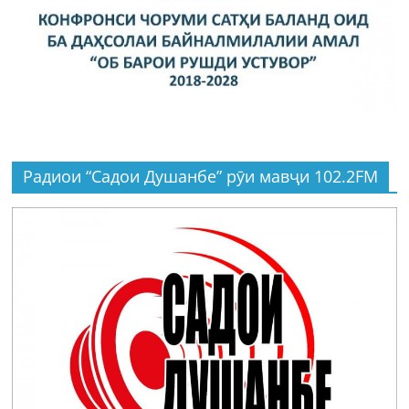
Радиои “Садои Душанбе” рӯи мавҷи 102.2FM