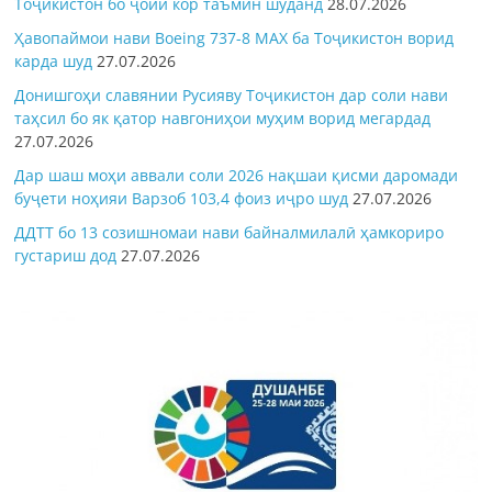
Тоҷикистон бо ҷойи кор таъмин шуданд
28.07.2026
Ҳавопаймои нави Boeing 737-8 MAX ба Тоҷикистон ворид
карда шуд
27.07.2026
Донишгоҳи славянии Русияву Тоҷикистон дар соли нави
таҳсил бо як қатор навгониҳои муҳим ворид мегардад
27.07.2026
Дар шаш моҳи аввали соли 2026 нақшаи қисми даромади
буҷети ноҳияи Варзоб 103,4 фоиз иҷро шуд
27.07.2026
ДДТТ бо 13 созишномаи нави байналмилалӣ ҳамкориро
густариш дод
27.07.2026