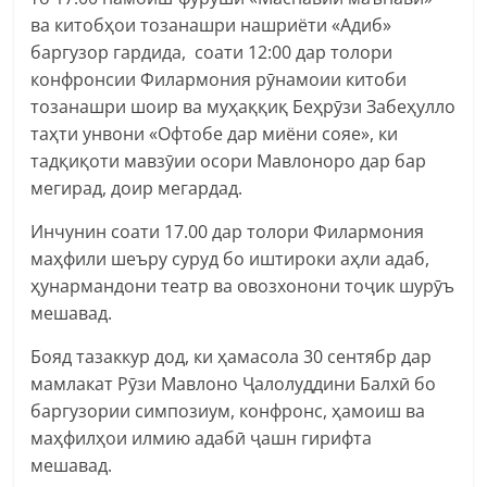
ва китобҳои тозанашри нашриёти «Адиб»
баргузор гардида, соати 12:00 дар толори
конфронсии Филармония рӯнамоии китоби
тозанашри шоир ва муҳаққиқ Беҳрӯзи Забеҳулло
таҳти унвони «Офтобе дар миёни сояе», ки
тадқиқоти мавзӯии осори Мавлоноро дар бар
мегирад, доир мегардад.
Инчунин соати 17.00 дар толори Филармония
маҳфили шеъру суруд бо иштироки аҳли адаб,
ҳунармандони театр ва овозхонони тоҷик шурӯъ
мешавад.
Бояд тазаккур дод, ки ҳамасола 30 сентябр дар
мамлакат Рӯзи Мавлоно Ҷалолуддини Балхӣ бо
баргузории симпозиум, конфронс, ҳамоиш ва
маҳфилҳои илмию адабӣ ҷашн гирифта
мешавад.