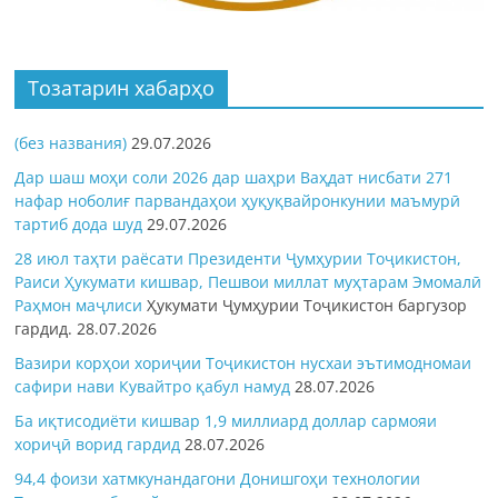
Тозатарин хабарҳо
(без названия)
29.07.2026
Дар шаш моҳи соли 2026 дар шаҳри Ваҳдат нисбати 271
нафар ноболиғ парвандаҳои ҳуқуқвайронкунии маъмурӣ
тартиб дода шуд
29.07.2026
28 июл таҳти раёсати Президенти Ҷумҳурии Тоҷикистон,
Раиси Ҳукумати кишвар, Пешвои миллат муҳтарам Эмомалӣ
Раҳмон
маҷлиси
Ҳукумати Ҷумҳурии Тоҷикистон баргузор
гардид.
28.07.2026
Вазири корҳои хориҷии Тоҷикистон нусхаи эътимодномаи
сафири нави Кувайтро қабул намуд
28.07.2026
Ба иқтисодиёти кишвар 1,9 миллиард доллар сармояи
хориҷӣ ворид гардид
28.07.2026
94,4 фоизи хатмкунандагони Донишгоҳи технологии