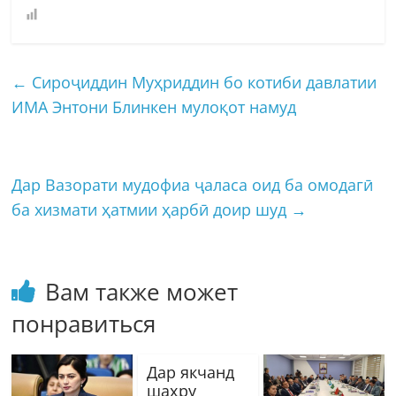
←
Сироҷиддин Муҳриддин бо котиби давлатии
ИМА Энтони Блинкен мулоқот намуд
Дар Вазорати мудофиа ҷаласа оид ба омодагӣ
ба хизмати ҳатмии ҳарбӣ доир шуд
→
Вам также может
понравиться
Дар якчанд
шаҳру