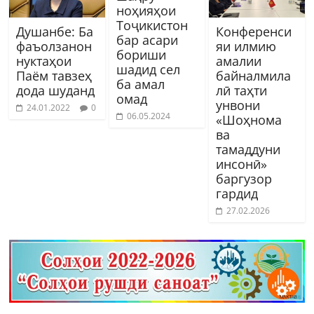
ноҳияҳои
Тоҷикистон
Душанбе: Ба
Конференси
бар асари
фаъолзанон
яи илмию
бориши
нуктаҳои
амалии
шадид сел
Паём тавзеҳ
байналмила
ба амал
дода шуданд
лӣ таҳти
омад
унвони
24.01.2022
0
06.05.2024
«Шоҳнома
ва
тамаддуни
инсонӣ»
баргузор
гардид
27.02.2026