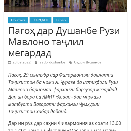
Пойтахт
ФАРҲАНГ
Хабар
Пагоҳ дар Душанбе Рӯзи
Мавлоно таҷлил
мегардад
28.09.2022
sado_dushanbe
Садои Душанбе
Пагоҳ, 29 сентябр дар Филармонияи давлатии
Тоҷикистон ба номи А. Ҷӯраев ба истиқболи Рӯзи
Мавлоно барномаи фарҳангӣ баргузор мегардад.
Дар ин бора ба АМИТ «Ховар» дар маркази
матбуоти Вазорати фарҳанги Ҷумҳурии
Тоҷикистон хабар доданд.
Дар ин рӯз дар саҳни Филармония аз соати 13.00
то 17:00 намоиш-фурӯши «Маснавии маънавӣ»