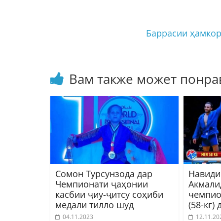
Баррасии ҳамкор
Вам также может понра
Сомон Турсунзода дар
Навиди
Чемпионати ҷаҳонии
Акмали
касбии ҷиу-ҷитсу соҳиби
чемпио
медали тилло шуд
(58-кг)
04.11.2023
12.11.20