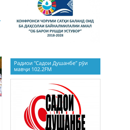
→
Радиои “Садои Душанбе” рӯи
мавҷи 102.2FM