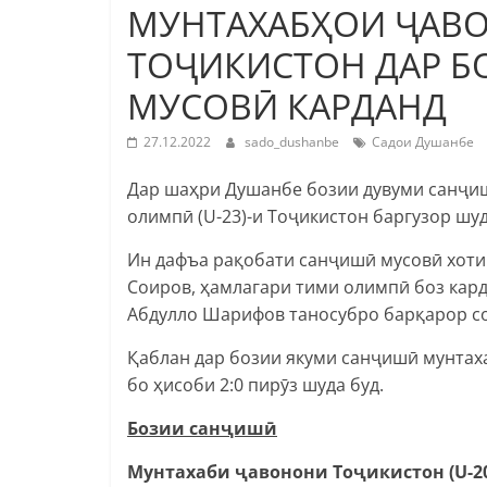
МУНТАХАБҲОИ ҶАВ
ТОҶИКИСТОН ДАР 
МУСОВӢ КАРДАНД
27.12.2022
sado_dushanbe
Садои Душанбе
Дар шаҳри Душанбе бозии дувуми санҷиш
олимпӣ (U-23)-и Тоҷикистон баргузор шуд
Ин дафъа рақобати санҷишӣ мусовӣ хотима
Соиров, ҳамлагари тими олимпӣ боз кар
Абдулло Шарифов таносубро барқарор со
Қаблан дар бозии якуми санҷишӣ мунтах
бо ҳисоби 2:0 пирӯз шуда буд.
Бозии санҷишӣ
Мунтахаби ҷавонони Тоҷикистон (U-20)