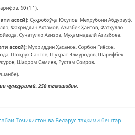
арифов, 60 (1:1).
ати асосӣ):
Суҳробхӯҷа Юсупов, Меҳрубони Абдурауф,
ло, Фахриддин Ахтамов, Азизбек Ҳаитов, Фатҳулло
ойзода, Сунатулло Азизов, Муҳаммадалӣ Азизбоев.
ти асосӣ):
Муҳриддин Ҳасанов, Сорбон Ғиёсов,
ода, Шоҳрух Сангов, Шуҳрат Элмуродов, Шарифбек
куров, Шаҳром Самиев, Рустам Соиров.
ушанбе).
зии ҷумҳуриявӣ. 250 тамошобин.
абаи Тоҷикистон ва Беларус таҳкими бештар