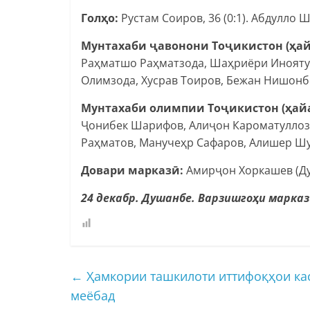
Голҳо:
Рустам Соиров, 36 (0:1). Абдулло Ш
Мунтахаби ҷавонони Тоҷикистон (ҳай
Раҳматшо Раҳматзода, Шаҳриёри Иноятул
Олимзода, Хусрав Тоиров, Бежан Нишонб
Мунтахаби олимпии Тоҷикистон (ҳайа
Ҷонибек Шарифов, Алиҷон Кароматуллоз
Раҳматов, Манучеҳр Сафаров, Алишер Шу
Довари марказӣ:
Амирҷон Хоркашев (Д
24 декабр. Душанбе. Варзишгоҳи марка
←
Ҳамкории ташкилоти иттифоқҳои кас
меёбад