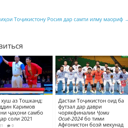
иҳои Тоҷикистону Росия дар самти илму маориф
виться
 хуш аз Тошканд:
Дастаи Тоҷикистон оид ба
ддин Каримов
футзал дар даври
ни ҷаҳони самбо
чорякфиналии
Ҷоми
 дар соли 2021
Осиё-2024
бо тими
Афғонистон бозӣ мекунад
21
0