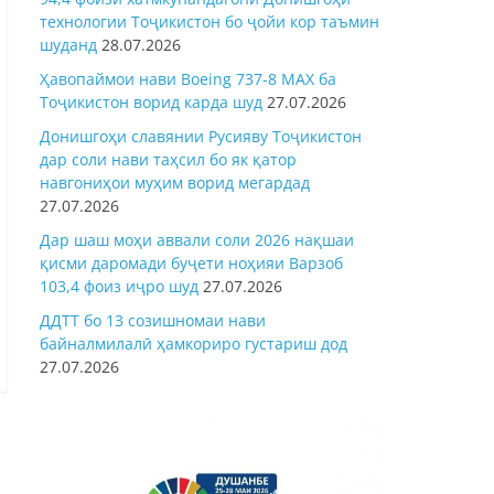
технологии Тоҷикистон бо ҷойи кор таъмин
шуданд
28.07.2026
Ҳавопаймои нави Boeing 737-8 MAX ба
Тоҷикистон ворид карда шуд
27.07.2026
Донишгоҳи славянии Русияву Тоҷикистон
дар соли нави таҳсил бо як қатор
навгониҳои муҳим ворид мегардад
27.07.2026
Дар шаш моҳи аввали соли 2026 нақшаи
қисми даромади буҷети ноҳияи Варзоб
103,4 фоиз иҷро шуд
27.07.2026
ДДТТ бо 13 созишномаи нави
байналмилалӣ ҳамкориро густариш дод
27.07.2026