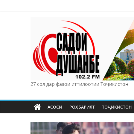
Skip
to
content
27 сол дар фазои иттилоотии Тоҷикистон
АСОСӢ
РОҲБАРИЯТ
ТОҶИКИСТОН