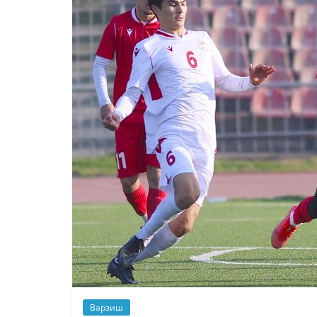
Варзиш