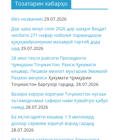
Тозатарин хабарҳо
(без названия)
29.07.2026
Дар шаш моҳи соли 2026 дар шаҳри Ваҳдат
нисбати 271 нафар ноболиғ парвандаҳои
ҳуқуқвайронкунии маъмурӣ тартиб дода
шуд
29.07.2026
28 июл таҳти раёсати Президенти
Ҷумҳурии Тоҷикистон, Раиси Ҳукумати
кишвар, Пешвои миллат муҳтарам Эмомалӣ
Раҳмон
маҷлиси
Ҳукумати Ҷумҳурии
Тоҷикистон баргузор гардид.
28.07.2026
Вазири корҳои хориҷии Тоҷикистон нусхаи
эътимодномаи сафири нави Кувайтро қабул
намуд
28.07.2026
Ба иқтисодиёти кишвар 1,9 миллиард
доллар сармояи хориҷӣ ворид гардид
28.07.2026
94,4 фоизи хатмкунандагони Донишгоҳи