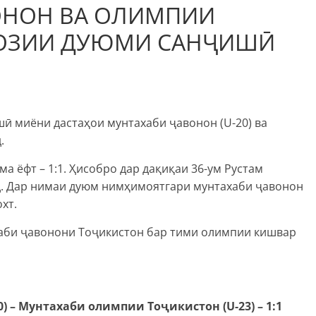
ОНОН ВА ОЛИМПИИ
БОЗИИ ДУЮМИ САНҶИШӢ
ӣ миёни дастаҳои мунтахаби ҷавонон (U-20) ва
.
 ёфт – 1:1. Ҳисобро дар дақиқаи 36-ум Рустам
д. Дар нимаи дуюм нимҳимоятгари мунтахаби ҷавонон
хт.
аби ҷавонони Тоҷикистон бар тими олимпии кишвар
 – Мунтахаби олимпии Тоҷикистон (U-23) – 1:1