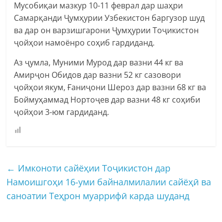
Мусобиқаи мазкур 10-11 феврал дар шаҳри
Самарқанди Ҷумҳурии Узбекистон баргузор шуд
ва дар он варзишгарони Ҷумҳурии Тоҷикистон
ҷойҳои намоёнро соҳиб гардиданд.
Аз ҷумла, Муними Мурод дар вазни 44 кг ва
Амирҷон Обидов дар вазни 52 кг сазовори
ҷойҳои якум, Ғаниҷони Шероз дар вазни 68 кг ва
Боймуҳаммад Нортоҷев дар вазни 48 кг соҳиби
ҷойҳои 3-юм гардиданд.
←
Имконоти сайёҳии Тоҷикистон дар
Намоишгоҳи 16-уми байналмилалии сайёҳӣ ва
саноатии Теҳрон муаррифӣ карда шуданд