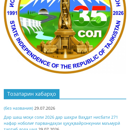
Тозатарин хабарҳо
(без названия)
29.07.2026
Дар шаш моҳи соли 2026 дар шаҳри Ваҳдат нисбати 271
нафар ноболиғ парвандаҳои ҳуқуқвайронкунии маъмурӣ
тартиб дода шуд
29.07.2026