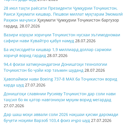
28 июл таҳти раёсати Президенти Ҷумҳурии Тоҷикистон,
Раиси Ҳукумати кишвар, Пешвои миллат муҳтарам Эмомалӣ
Раҳмон
маҷлиси
Ҳукумати Ҷумҳурии Тоҷикистон баргузор
гардид.
28.07.2026
Вазири корҳои хориҷии Тоҷикистон нусхаи эътимодномаи
сафири нави Кувайтро қабул намуд
28.07.2026
Ба иқтисодиёти кишвар 1,9 миллиард доллар сармояи
хориҷӣ ворид гардид
28.07.2026
94,4 фоизи хатмкунандагони Донишгоҳи технологии
Тоҷикистон бо ҷойи кор таъмин шуданд
28.07.2026
Ҳавопаймои нави Boeing 737-8 MAX ба Тоҷикистон ворид
карда шуд
27.07.2026
Донишгоҳи славянии Русияву Тоҷикистон дар соли нави
таҳсил бо як қатор навгониҳои муҳим ворид мегардад
27.07.2026
Дар шаш моҳи аввали соли 2026 нақшаи қисми даромади
буҷети ноҳияи Варзоб 103,4 фоиз иҷро шуд
27.07.2026