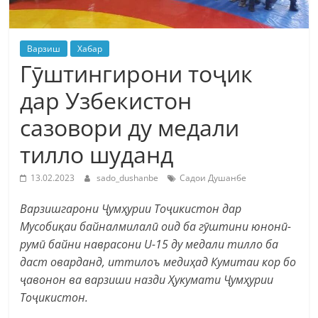
Варзиш
Хабар
Гӯштингирони тоҷик
дар Узбекистон
сазовори ду медали
тилло шуданд
13.02.2023
sado_dushanbe
Садои Душанбе
Варзишгарони Ҷумҳурии Тоҷикистон дар
Мусобиқаи байналмилалӣ оид ба гӯштини юнонӣ-
румӣ байни наврасони U-15 ду медали тилло ба
даст оварданд, иттилоъ медиҳад Кумитаи кор бо
ҷавонон ва варзиши назди Ҳукумати Ҷумҳурии
Тоҷикистон.