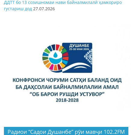
ДДТТ бо 13 созишномаи нави байналмилалӣ ҳамкориро
густариш дод
27.07.2026
Радиои “Садои Душанбе” рӯи мавҷи 102.2FM