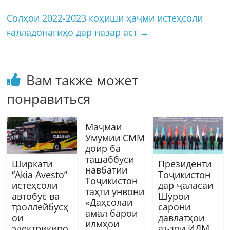
Солҳои 2022-2023 коҳиши ҳаҷми истеҳсоли
ғалладонагиҳо дар назар аст
→
Вам также может
понравиться
Маҷмаи
Умумии СММ
доир ба
ташаббуси
Ширкати
Президенти
навбатии
“Akia Avesto”
Тоҷикистон
Тоҷикистон
истеҳсоли
дар ҷаласаи
таҳти унвони
автобус ва
Шӯрои
«Даҳсолаи
троллейбусҳ
сарони
амал барои
ои
давлатҳои
илмҳои
электрикиро
аъзои ИДМ