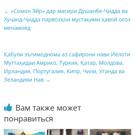
←
«Сомон Эйр» дар масири Душанбе-Ҷидда ва
Хуҷанд-Ҷидда парвозҳои мустақими ҳавоӣ оғоз
менамояд
Қабули эътимоднома аз сафирони нави Иёлоти
Муттаҳидаи Амрико, Туркия, Қатар, Молдова,
Ирландия, Португалия, Кипр, Чили, Уганда ва
Зеландияи Нав
→
Вам также может
понравиться