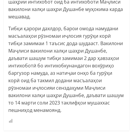
шаҳрии интихобот оид ба интихоботи Маҷлиси
вакилони халқи шаҳри Душанбе муҳокима карда
мешавад.
Тибқи қарори дахлдор, барои омода намудани
масъалаҳои рӯзномаи иҷлосия гурӯҳи корӣ
тибқи замимаи 1 таъсис дода шудааст. Вакилони
Маҷлиси вакилони халқи шаҳри Душанбе,
даъвати шашум тибқи замимаи 2 дар ҳавзаҳои
интихоботӣ бо интихобкунандагон вохӯриҳо
баргузор намуда, аз натиҷаи онҳо ба гурӯҳи
корӣ оид ба такмил додани масъалаҳои
рӯзномаи иҷлосияи сенздаҳуми Маҷлиси
вакилони халқи шаҳри Душанбе, даъвати шашум
то 14 марти соли 2023 таклифҳои мушаххас
пешниҳод менамоянд.