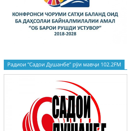
Радиои “Садои Душанбе” рӯи мавҷи 102.2FM