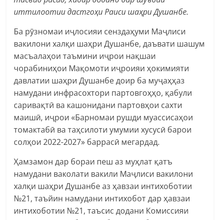
иттилоотии дастгоҳи Раиси шаҳри Душанбе.
Ба рӯзномаи иҷлосияи сенздаҳуми Маҷлиси
вакилони халқи шаҳри Душанбе, даъвати шашум
масъалаҳои таъмини иҷрои нақшаи
чорабиниҳои Мақомоти иҷроияи ҳокимияти
давлатии шаҳри Душанбе доир ба муҷаҳҳаз
намудани инфрасохтори партовгоҳҳо, қабули
саривақтӣ ва кашонидани партовҳои сахти
маишӣ, иҷрои «Барномаи рушди муассисаҳои
томактабӣ ва таҳсилоти умумии хусусӣ барои
солҳои 2022-2027» баррасӣ мегардад.
Ҳамзамон дар бораи пеш аз муҳлат қатъ
намудани ваколати вакили Маҷлиси вакилони
халқи шаҳри Душанбе аз ҳавзаи интихоботии
№21, таъйин намудани интихобот дар ҳавзаи
интихоботии №21, таъсис додани Комиссияи