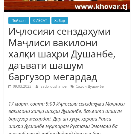
Пойтахт
СИЁСАТ
Хабар
Иҷлосияи сенздаҳуми
Маҷлиси вакилони
халқи шаҳри Душанбе,
даъвати шашум
баргузор мегардад
09.03.2023
sado_dushanbe
Садои Душанбе
17 март, соати 9:00 Иҷлосияи сенздаҳуми Маҷлиси
вакилони халқи шаҳри Душанбе, даъвати шашум
баргузор мегардад. Дар ин хусус қарори Раиси
шаҳри Душанбе муҳтарам Рустами Эмомалӣ ба
тасвиб расид, хабар доданд дар шуъбаи