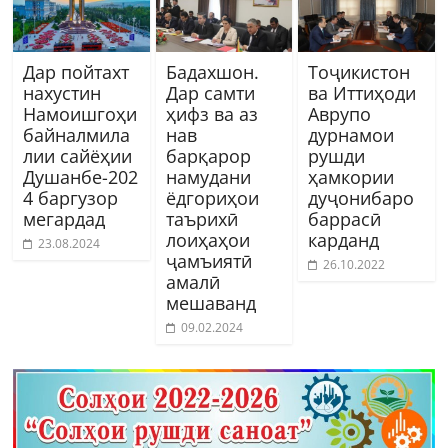
Дар пойтахт
Бадахшон.
Тоҷикистон
нахустин
Дар самти
ва Иттиҳоди
Намоишгоҳи
ҳифз ва аз
Аврупо
байналмила
нав
дурнамои
лии сайёҳии
барқарор
рушди
Душанбе-202
намудани
ҳамкории
4 баргузор
ёдгориҳои
дуҷонибаро
мегардад
таърихӣ
баррасӣ
лоиҳаҳои
карданд
23.08.2024
ҷамъиятӣ
26.10.2022
амалӣ
мешаванд
09.02.2024