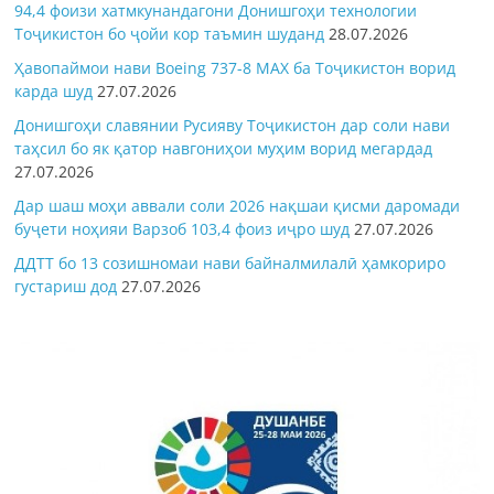
94,4 фоизи хатмкунандагони Донишгоҳи технологии
Тоҷикистон бо ҷойи кор таъмин шуданд
28.07.2026
Ҳавопаймои нави Boeing 737-8 MAX ба Тоҷикистон ворид
карда шуд
27.07.2026
Донишгоҳи славянии Русияву Тоҷикистон дар соли нави
таҳсил бо як қатор навгониҳои муҳим ворид мегардад
27.07.2026
Дар шаш моҳи аввали соли 2026 нақшаи қисми даромади
буҷети ноҳияи Варзоб 103,4 фоиз иҷро шуд
27.07.2026
ДДТТ бо 13 созишномаи нави байналмилалӣ ҳамкориро
густариш дод
27.07.2026