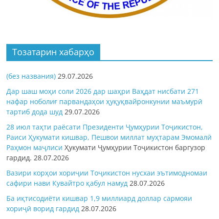
Тозатарин хабарҳо
(без названия)
29.07.2026
Дар шаш моҳи соли 2026 дар шаҳри Ваҳдат нисбати 271
нафар ноболиғ парвандаҳои ҳуқуқвайронкунии маъмурӣ
тартиб дода шуд
29.07.2026
28 июл таҳти раёсати Президенти Ҷумҳурии Тоҷикистон,
Раиси Ҳукумати кишвар, Пешвои миллат муҳтарам Эмомалӣ
Раҳмон
маҷлиси
Ҳукумати Ҷумҳурии Тоҷикистон баргузор
гардид.
28.07.2026
Вазири корҳои хориҷии Тоҷикистон нусхаи эътимодномаи
сафири нави Кувайтро қабул намуд
28.07.2026
Ба иқтисодиёти кишвар 1,9 миллиард доллар сармояи
хориҷӣ ворид гардид
28.07.2026