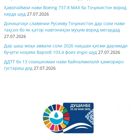
Ҳавопаймои нави Boeing 737-8 MAX ба Тоҷикистон ворид
карда шуд
27.07.2026
Донишгоҳи славянии Русияву Тоҷикистон дар соли нави
таҳсил бо як қатор навгониҳои муҳим ворид мегардад
27.07.2026
Дар шаш моҳи аввали соли 2026 нақшаи қисми даромади
буҷети ноҳияи Варзоб 103,4 фоиз иҷро шуд
27.07.2026
ДДТТ бо 13 созишномаи нави байналмилалӣ ҳамкориро
густариш дод
27.07.2026