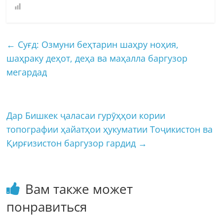
←
Суғд: Озмуни беҳтарин шаҳру ноҳия,
шаҳраку деҳот, деҳа ва маҳалла баргузор
мегардад
Дар Бишкек ҷаласаи гурӯҳҳои кории
топографии ҳайатҳои ҳукуматии Тоҷикистон ва
Қирғизистон баргузор гардид
→
Вам также может
понравиться