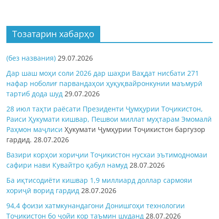
Тозатарин хабарҳо
(без названия)
29.07.2026
Дар шаш моҳи соли 2026 дар шаҳри Ваҳдат нисбати 271
нафар ноболиғ парвандаҳои ҳуқуқвайронкунии маъмурӣ
тартиб дода шуд
29.07.2026
28 июл таҳти раёсати Президенти Ҷумҳурии Тоҷикистон,
Раиси Ҳукумати кишвар, Пешвои миллат муҳтарам Эмомалӣ
Раҳмон
маҷлиси
Ҳукумати Ҷумҳурии Тоҷикистон баргузор
гардид.
28.07.2026
Вазири корҳои хориҷии Тоҷикистон нусхаи эътимодномаи
сафири нави Кувайтро қабул намуд
28.07.2026
Ба иқтисодиёти кишвар 1,9 миллиард доллар сармояи
хориҷӣ ворид гардид
28.07.2026
94,4 фоизи хатмкунандагони Донишгоҳи технологии
Тоҷикистон бо ҷойи кор таъмин шуданд
28.07.2026