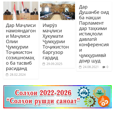
Дар
Душанбе оид
ба нақши
Парламент
Дар Маҷлиси
Имрӯз
дар таҳкими
намояндагон
маҷлиси
истиқлоли
и Маҷлиси
Ҳукумати
давлатӣ
Олии
Ҷумҳурии
конференсия
Ҷумҳурии
Тоҷикистон
и
Тоҷикистон
баргузор
ҷумҳуриявӣ
созишномаҳ
гардид
доир шуд
о ба тасвиб
29.09.2025
24.08.2021
0
расиданд
28.02.2024