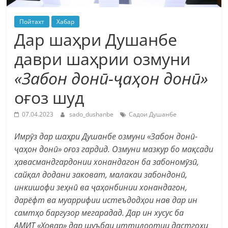
Пойтахт
Хабар
Дар шаҳри Душанбе
даври шаҳрии озмуни
«Забон донӣ-ҷаҳон донӣ»
оғоз шуд
07.04.2023
sado_dushanbe
Садои Душанбе
Имрӯз дар шаҳри Душанбе озмуни
«Забон донӣ-
ҷаҳон донӣ» оғоз гардид. Озмуни мазкур бо мақсади
ҳавасмандгардонии хонандагон ба забономӯзӣ,
сайқал додани заковат, малакаи забондонӣ,
инкишофи зеҳнӣ ва ҷаҳонбинии хонандагон,
дарёфт ва муаррифии истеъдодҳои нав дар ин
самтҳо баргузор мегарадад. Дар ин хусус ба
АМИТ
«
Ховар
» дар шуъбаи иттилоотии дастгоҳи