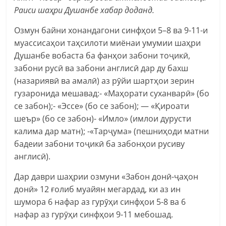
Раиси шаҳри Душанбе хабар доданд.
Озмун байни хонандагони синфҳои 5–8 ва 9-11-и
муассисаҳои таҳсилоти миёнаи умумии шаҳри
Душанбе вобаста ба фанҳои забони тоҷикӣ,
забони русӣ ва забони англисӣ дар ду бахш
(назариявӣ ва амалӣ) аз рӯйи шартҳои зерин
гузаронида мешавад:- «Маҳорати суханварӣ» (бо
се забон);- «Эссе» (бо се забон); — «Қироати
шеър» (бо се забон)- «Имло» (имлои дурусти
калима дар матн); -«Тарҷума» (пешниҳоди матни
бадеии забони тоҷикӣ ба забонҳои русиву
англисӣ).
Дар даври шаҳрии озмуни «Забон донӣ-ҷаҳон
донӣ» 12 ғолиб муайян мегардад, ки аз ин
шумора 6 нафар аз гурӯҳи синфҳои 5-8 ва 6
нафар аз гурӯҳи синфҳои 9-11 мебошад.