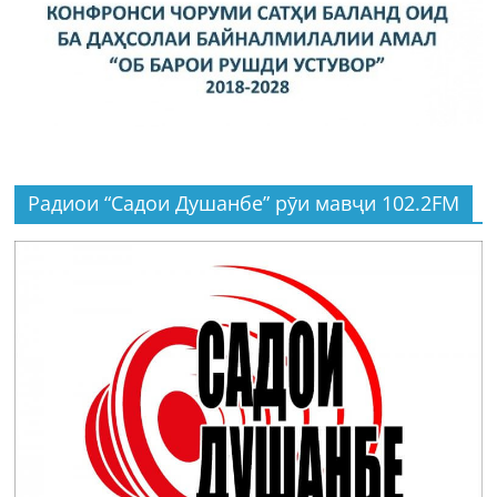
Радиои “Садои Душанбе” рӯи мавҷи 102.2FM