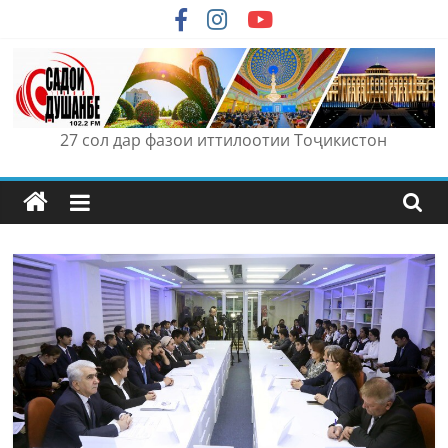
Skip
to
content
27 сол дар фазои иттилоотии Тоҷикистон