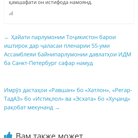
ҳамшафати он истифода намоянд.
←
Ҳайати парлумонии Тоҷикистон барои
иштирок дар ҷаласаи пленарии 55-уми
Ассамблеяи байнипарлумонии давлатҳои ИДМ
ба Санкт-Петербург сафар намуд
Имрӯз дастаҳои «Равшан» бо «Хатлон», «Регар-
ТадАЗ» бо «Истиқлол» ва «Эсхата» бо «Хуҷанд»
рақобат мекунанд
→
Вам также может