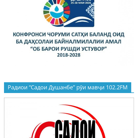
Радиои “Садои Душанбе” рӯи мавҷи 102.2FM