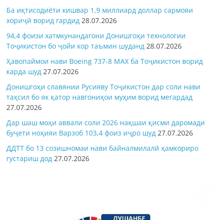
Ба иқтисодиёти кишвар 1,9 миллиард доллар сармояи
хориҷӣ ворид гардид
28.07.2026
94,4 фоизи хатмкунандагони Донишгоҳи технологии
Тоҷикистон бо ҷойи кор таъмин шуданд
28.07.2026
Ҳавопаймои нави Boeing 737-8 MAX ба Тоҷикистон ворид
карда шуд
27.07.2026
Донишгоҳи славянии Русияву Тоҷикистон дар соли нави
таҳсил бо як қатор навгониҳои муҳим ворид мегардад
27.07.2026
Дар шаш моҳи аввали соли 2026 нақшаи қисми даромади
буҷети ноҳияи Варзоб 103,4 фоиз иҷро шуд
27.07.2026
ДДТТ бо 13 созишномаи нави байналмилалӣ ҳамкориро
густариш дод
27.07.2026