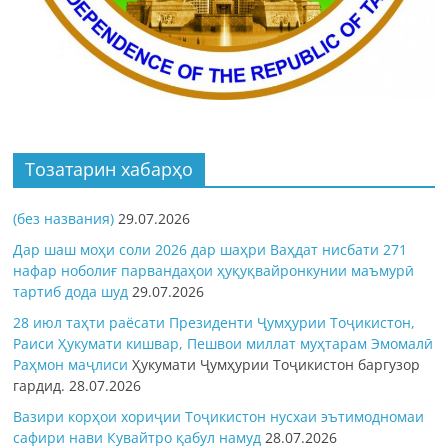
Тозатарин хабарҳо
(без названия)
29.07.2026
Дар шаш моҳи соли 2026 дар шаҳри Ваҳдат нисбати 271
нафар ноболиғ парвандаҳои ҳуқуқвайронкунии маъмурӣ
тартиб дода шуд
29.07.2026
28 июл таҳти раёсати Президенти Ҷумҳурии Тоҷикистон,
Раиси Ҳукумати кишвар, Пешвои миллат муҳтарам Эмомалӣ
Раҳмон
маҷлиси
Ҳукумати Ҷумҳурии Тоҷикистон баргузор
гардид.
28.07.2026
Вазири корҳои хориҷии Тоҷикистон нусхаи эътимодномаи
сафири нави Кувайтро қабул намуд
28.07.2026