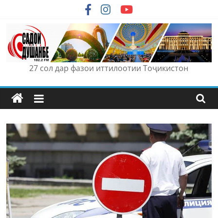
Skip
to
content
27 сол дар фазои иттилоотии Тоҷикистон