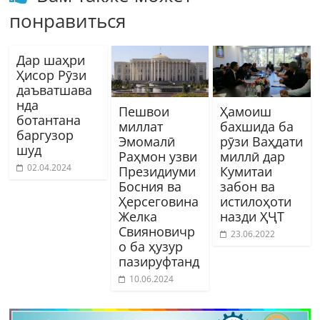
понравиться
Дар шаҳри
Ҳисор Рӯзи
даъватшава
нда
Пешвои
Ҳамоиш
ботантана
миллат
бахшида ба
баргузор
Эмомалӣ
рӯзи Ваҳдати
шуд
Раҳмон узви
миллӣ дар
02.04.2024
Президиуми
Кумитаи
Босния ва
забон ва
Ҳерсеговина
истилоҳоти
Желка
назди ҲҶТ
Свияновичр
23.06.2022
о ба ҳузур
пазируфтанд
10.06.2024