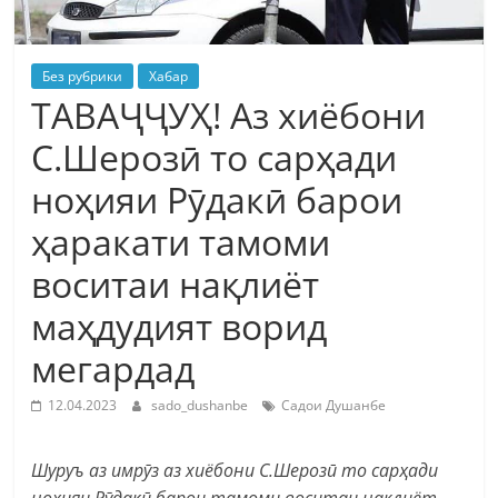
Без рубрики
Хабар
ТАВАҶҶУҲ! Аз хиёбони
С.Шерозӣ то сарҳади
ноҳияи Рӯдакӣ барои
ҳаракати тамоми
воситаи нақлиёт
маҳдудият ворид
мегардад
12.04.2023
sado_dushanbe
Садои Душанбе
Шуруъ аз имрӯз
аз хиёбони С.Шерозӣ то сарҳади
ноҳияи Рӯдакӣ барои тамоми воситаи нақлиёт