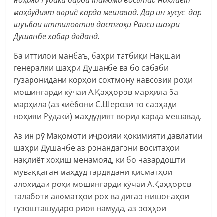
маҳдудият ворид карда мешавад. Дар ин хусус
дар
шуъбаи иттилоотии дастгоҳи Раиси шаҳри
Душанбе хабар доданд.
Ба иттилои манбаъ, баҳри татбиқи Нақшаи
генералии шаҳри Душанбе ва бо сабаби
гузаронидани корҳои сохтмону навсозии роҳи
мошингарди кӯчаи А.Қаҳҳоров марҳила ба
марҳила (аз хиёбони С.Шерозӣ то сарҳади
ноҳияи Рӯдакӣ) маҳдудият ворид карда мешавад.
Аз ин рӯ Мақомоти иҷроияи ҳокимияти давлатии
шаҳри Душанбе аз ронандагони воситаҳои
нақлиёт хоҳиш менамояд, ки бо назардошти
муваққатан маҳдуд гардидани қисматҳои
алоҳидаи роҳи мошингарди кӯчаи А.Қаҳҳоров
талаботи аломатҳои роҳ ва дигар нишонаҳои
гузошташударо риоя намуда, аз роҳҳои