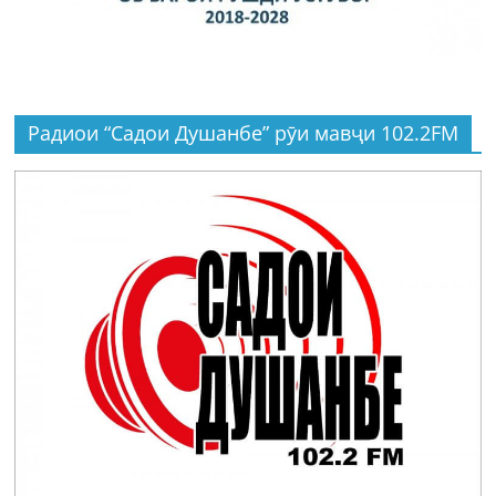
Радиои “Садои Душанбе” рӯи мавҷи 102.2FM