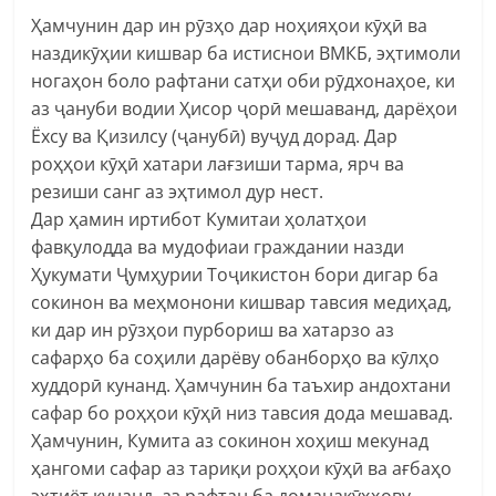
Ҳамчунин дар ин рӯзҳо дар ноҳияҳои кӯҳӣ ва
наздикӯҳии кишвар ба истиснои ВМКБ, эҳтимоли
ногаҳон боло рафтани сатҳи оби рӯдхонаҳое, ки
аз ҷануби водии Ҳисор ҷорӣ мешаванд, дарёҳои
Ёхсу ва Қизилсу (ҷанубӣ) вуҷуд дорад. Дар
роҳҳои кӯҳӣ хатари лағзиши тарма, ярч ва
резиши санг аз эҳтимол дур нест.
Дар ҳамин иртибот Кумитаи ҳолатҳои
фавқулодда ва мудофиаи граждании назди
Ҳукумати Ҷумҳурии Тоҷикистон бори дигар ба
сокинон ва меҳмонони кишвар тавсия медиҳад,
ки дар ин рӯзҳои пурбориш ва хатарзо аз
сафарҳо ба соҳили дарёву обанборҳо ва кӯлҳо
худдорӣ кунанд. Ҳамчунин ба таъхир андохтани
сафар бо роҳҳои кӯҳӣ низ тавсия дода мешавад.
Ҳамчунин, Кумита аз сокинон хоҳиш мекунад
ҳангоми сафар аз тариқи роҳҳои кӯҳӣ ва ағбаҳо
эҳтиёт кунанд, аз рафтан ба доманакӯҳҳову