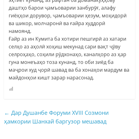
даштҳо барои ҷамъоварии занбурӯғ, алафу
гиёҳҳои дорувор, ҷамъоварии ҳезум, моҳидорӣ
ва шикор, молчаронӣ ва ғайра худдорӣ
намоянд.
Ғайр аз ин Кумита ба хотири пешгирӣ аз хатари
селҳо аз аҳолӣ хоҳиш мекунад сари вақт ҷӯву
селроҳаҳо, соҳили рӯдхонаҳо, каналҳоро аз ҳар
гуна монеъаҳо тоза кунанд, то оби зиёд ба
маҷрои худ ҷорӣ шавад ва ба хонаҳои мардум ва
майдонҳои кишт зарар нарасонад.
←
Дар Душанбе Форуми XVIII Созмони
ҳамкории Шанхай баргузор мешавад