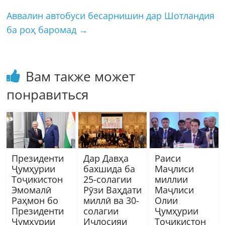
Аввалин автобуси бесарнишин дар Шотландия
ба роҳ баромад
→
Вам также может
понравиться
Президенти
Дар Давҳа
Раиси
Ҷумҳурии
бахшида ба
Маҷлиси
Тоҷикистон
25-солагии
миллии
Эмомалӣ
Рӯзи Ваҳдати
Маҷлиси
Раҳмон бо
миллӣ ва 30-
Олии
Президенти
солагии
Ҷумҳурии
Ҷумҳурии
Иҷлосияи
Тоҷикистон