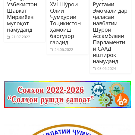
Узбекистон
XVI Шӯрои
Рустами
Шавкат
Олии
Эмомалӣ дар
Мирзиёев
Ҷумҳурии
ҷаласаи
мулоқот
Тоҷикистон
навбатии
намуданд
ҳамоиш
Шурои
баргузор
Ассамблеяи
21.07.2022
гардид
Парламенти
и СААД
24.06.2022
иштирок
намуданд
03.06.2024