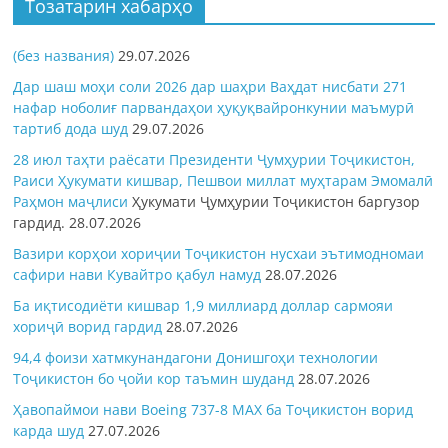
Тозатарин хабарҳо
(без названия)
29.07.2026
Дар шаш моҳи соли 2026 дар шаҳри Ваҳдат нисбати 271
нафар ноболиғ парвандаҳои ҳуқуқвайронкунии маъмурӣ
тартиб дода шуд
29.07.2026
28 июл таҳти раёсати Президенти Ҷумҳурии Тоҷикистон,
Раиси Ҳукумати кишвар, Пешвои миллат муҳтарам Эмомалӣ
Раҳмон
маҷлиси
Ҳукумати Ҷумҳурии Тоҷикистон баргузор
гардид.
28.07.2026
Вазири корҳои хориҷии Тоҷикистон нусхаи эътимодномаи
сафири нави Кувайтро қабул намуд
28.07.2026
Ба иқтисодиёти кишвар 1,9 миллиард доллар сармояи
хориҷӣ ворид гардид
28.07.2026
94,4 фоизи хатмкунандагони Донишгоҳи технологии
Тоҷикистон бо ҷойи кор таъмин шуданд
28.07.2026
Ҳавопаймои нави Boeing 737-8 MAX ба Тоҷикистон ворид
карда шуд
27.07.2026