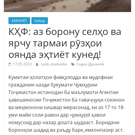
АМНИЯТ
Хабар
КҲФ: аз борону селҳо ва
ярчу тармаи рӯзҳои
оянда эҳтиёт кунед!
17.05.2023
sado_dushanbe
Садои Душанбе
Кумитаи ҳолатҳои фавқулодда ва мудофиаи
граждании назди Ҳукумати Ҷумҳурии
Тоҷикистон истинодан ба маълумоти Агентии
ҳавошиносии Тоҷикистон ба таваҷҷуҳи сокинон
ва меҳмонони кишвар мерасонад, ки аз 17 то 18-
уми майи соли равон дар ҷумҳурӣ ҳавои
номусоид дар назар дошта шудааст. Боридани
боронҳои шадид ва раъду барқ имконпазир аст.