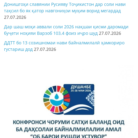
Донишгоҳи славянии Русияву Тоҷикистон дар соли нави
таҳсил бо як қатор навгониҳои муҳим ворид мегардад
27.07.2026
Дар шаш моҳи аввали соли 2026 нақшаи қисми даромади
буҷети ноҳияи Варзоб 103,4 фоиз иҷро шуд
27.07.2026
ДДТТ бо 13 созишномаи нави байналмилалӣ ҳамкориро
густариш дод
27.07.2026