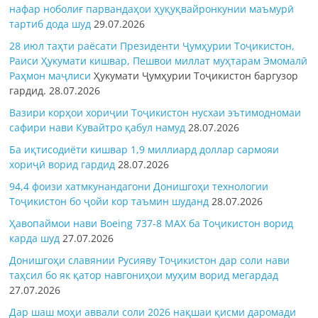
нафар ноболиғ парвандаҳои ҳуқуқвайронкунии маъмурӣ
тартиб дода шуд
29.07.2026
28 июл таҳти раёсати Президенти Ҷумҳурии Тоҷикистон,
Раиси Ҳукумати кишвар, Пешвои миллат муҳтарам Эмомалӣ
Раҳмон
маҷлиси
Ҳукумати Ҷумҳурии Тоҷикистон баргузор
гардид.
28.07.2026
Вазири корҳои хориҷии Тоҷикистон нусхаи эътимодномаи
сафири нави Кувайтро қабул намуд
28.07.2026
Ба иқтисодиёти кишвар 1,9 миллиард доллар сармояи
хориҷӣ ворид гардид
28.07.2026
94,4 фоизи хатмкунандагони Донишгоҳи технологии
Тоҷикистон бо ҷойи кор таъмин шуданд
28.07.2026
Ҳавопаймои нави Boeing 737-8 MAX ба Тоҷикистон ворид
карда шуд
27.07.2026
Донишгоҳи славянии Русияву Тоҷикистон дар соли нави
таҳсил бо як қатор навгониҳои муҳим ворид мегардад
27.07.2026
Дар шаш моҳи аввали соли 2026 нақшаи қисми даромади