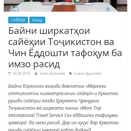
САЙЁҲӢ
Хабар
Байни ширкатҳои
сайёҳии Тоҷикистон ва
Чин Ёддошти тафоҳум ба
имзо расид
24.06.2023
sado_dushanbe
Садои Душанбе
Байни Корхонаи воҳиди давлатии «Маркази
иттилоотии хизматрасонии сайёҳӣ»-и Кумитаи
рушди сайёҳии назди Ҳукумати Ҷумҳурии
Тоҷикистон ва ширкати чинии «More Trip
International Travel Service Co» ёддошти тафоҳуми
ҳамкорӣ ба имзо расид. Дар ин хусус дар Кумитаи
рушди сайёҳии ҷумҳурӣ хабар доданд.