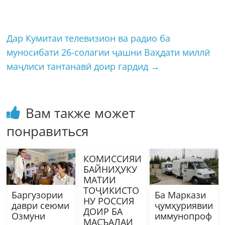
Дар Кумитаи телевизион ва радио ба
муносибати 26-солагии ҷашни Ваҳдати миллӣ
маҷлиси тантанавӣ доир гардид
→
Вам также может
понравиться
КОМИССИЯИ
БАЙНИҲУКУ
МАТИИ
ТОҶИКИСТО
Баргузории
Ба Маркази
НУ РОССИЯ
даври сеюми
ҷумҳуриявии
ДОИР БА
Озмуни
иммунопроф
МАСЪАЛАИ