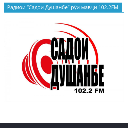
Радиои “Садои Душанбе” рӯи мавҷи 102.2FM