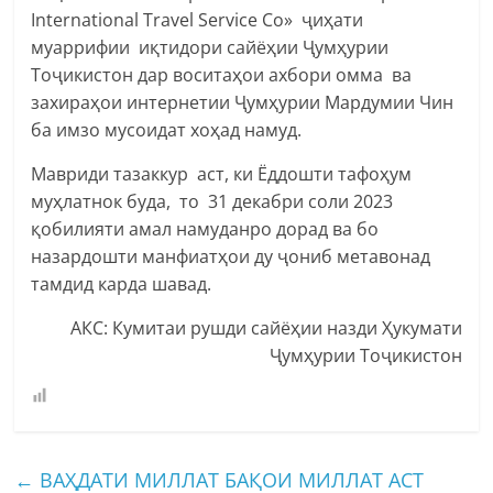
International Travel Service Co» ҷиҳати
муаррифии иқтидори сайёҳии Ҷумҳурии
Тоҷикистон дар воситаҳои ахбори омма ва
захираҳои интернетии Ҷумҳурии Мардумии Чин
ба имзо мусоидат хоҳад намуд.
Мавриди тазаккур аст, ки Ёддошти тафоҳум
муҳлатнок буда, то 31 декабри соли 2023
қобилияти амал намуданро дорад ва бо
назардошти манфиатҳои ду ҷониб метавонад
тамдид карда шавад.
АКС: Кумитаи рушди сайёҳии назди Ҳукумати
Ҷумҳурии Тоҷикистон
←
ВАҲДАТИ МИЛЛАТ БАҚОИ МИЛЛАТ АСТ