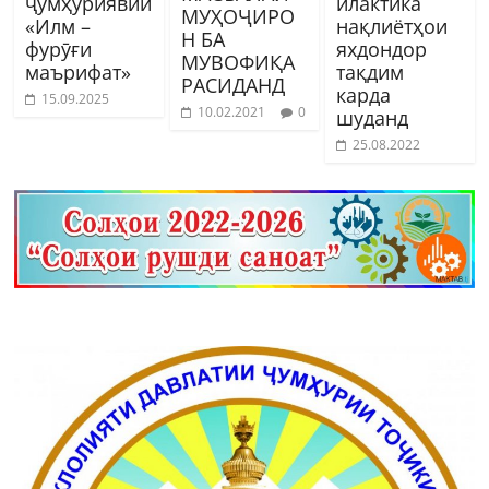
ҷумҳуриявии
илактика
МУҲОҶИРО
«Илм –
нақлиётҳои
Н БА
фурӯғи
яхдондор
МУВОФИҚА
маърифат»
тақдим
РАСИДАНД
карда
15.09.2025
10.02.2021
0
шуданд
25.08.2022