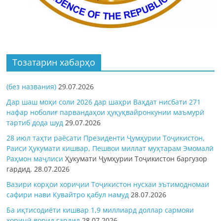
Тозатарин хабарҳо
(без названия)
29.07.2026
Дар шаш моҳи соли 2026 дар шаҳри Ваҳдат нисбати 271
нафар ноболиғ парвандаҳои ҳуқуқвайронкунии маъмурӣ
тартиб дода шуд
29.07.2026
28 июл таҳти раёсати Президенти Ҷумҳурии Тоҷикистон,
Раиси Ҳукумати кишвар, Пешвои миллат муҳтарам Эмомалӣ
Раҳмон
маҷлиси
Ҳукумати Ҷумҳурии Тоҷикистон баргузор
гардид.
28.07.2026
Вазири корҳои хориҷии Тоҷикистон нусхаи эътимодномаи
сафири нави Кувайтро қабул намуд
28.07.2026
Ба иқтисодиёти кишвар 1,9 миллиард доллар сармояи
хориҷӣ ворид гардид
28.07.2026