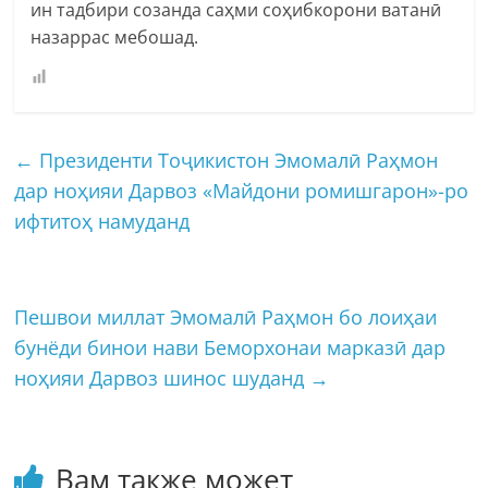
ин тадбири созанда саҳми соҳибкорони ватанӣ
назаррас мебошад.
←
Президенти Тоҷикистон Эмомалӣ Раҳмон
дар ноҳияи Дарвоз «Майдони ромишгарон»-ро
ифтитоҳ намуданд
Пешвои миллат Эмомалӣ Раҳмон бо лоиҳаи
бунёди бинои нави Беморхонаи марказӣ дар
ноҳияи Дарвоз шинос шуданд
→
Вам также может