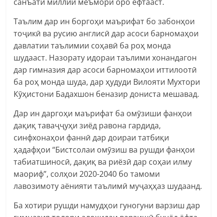
санъати миллии меъморӣ оро ёфтааст.
Таълим дар ин боргоҳи маърифат бо забонҳои
тоҷикӣ ва русию англисӣ дар асоси барномаҳои
давлатии таълимии соҳавӣ ба роҳ монда
шудааст. Назорату идораи таълими хонандагон
дар гимназия дар асоси барномаҳои иттилоотӣ
ба роҳ монда шуда, дар ҳудуди Вилояти Мухтори
Кӯҳистони Бадахшон беназир дониста мешавад.
Дар ин даргоҳи маърифат ба омӯзиши фанҳои
дақиқ таваҷҷуҳи зиёд равона гардида,
синфхонаҳои фаннӣ дар доираи татбиқи
ҳадафҳои “Бистсолаи омӯзиш ва рушди фанҳои
табиатшиносӣ, дақиқ ва риёзӣ дар соҳаи илму
маориф”, солҳои 2020-2040 бо тамоми
лавозимоту аёнияти таълимӣ муҷаҳҳаз шудаанд.
Ба хотири рушди намудҳои гуногуни варзиш дар