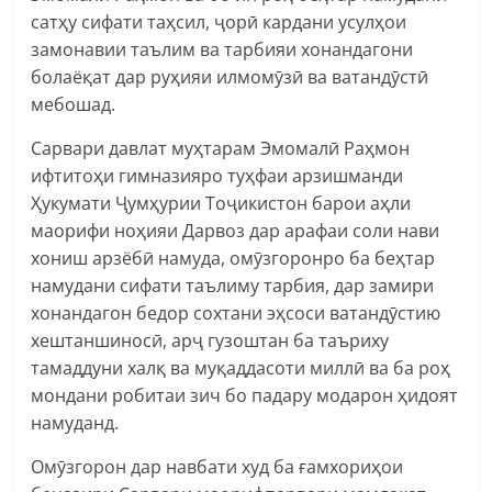
сатҳу сифати таҳсил, ҷорӣ кардани усулҳои
замонавии таълим ва тарбияи хонандагони
болаёқат дар руҳияи илмомӯзӣ ва ватандӯстӣ
мебошад.
Сарвари давлат муҳтарам Эмомалӣ Раҳмон
ифтитоҳи гимназияро туҳфаи арзишманди
Ҳукумати Ҷумҳурии Тоҷикистон барои аҳли
маорифи ноҳияи Дарвоз дар арафаи соли нави
хониш арзёбӣ намуда, омӯзгоронро ба беҳтар
намудани сифати таълиму тарбия, дар замири
хонандагон бедор сохтани эҳсоси ватандӯстию
хештаншиносӣ, арҷ гузоштан ба таъриху
тамаддуни халқ ва муқаддасоти миллӣ ва ба роҳ
мондани робитаи зич бо падару модарон ҳидоят
намуданд.
Омӯзгорон дар навбати худ ба ғамхориҳои