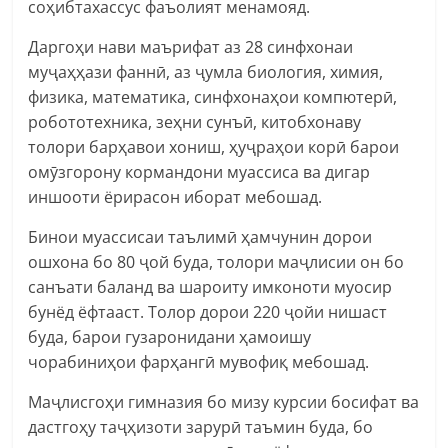
соҳибтахассус фаъолият менамояд.
Даргоҳи нави маърифат аз 28 синфхонаи
муҷаҳҳази фаннӣ, аз ҷумла биология, химия,
физика, математика, синфхонаҳои компютерӣ,
робототехника, зеҳни сунъӣ, китобхонаву
толори барҳавои хониш, ҳуҷраҳои корӣ барои
омӯзгорону кормандони муассиса ва дигар
иншооти ёрирасон иборат мебошад.
Бинои муассисаи таълимӣ ҳамчунин дорои
ошхона бо 80 ҷой буда, толори маҷлисии он бо
санъати баланд ва шароиту имконоти муосир
бунёд ёфтааст. Толор дорои 220 ҷойи нишаст
буда, барои гузаронидани ҳамоишу
чорабиниҳои фарҳангӣ мувофиқ мебошад.
Маҷлисгоҳи гимназия бо мизу курсии босифат ва
дастгоҳу таҷҳизоти зарурӣ таъмин буда, бо