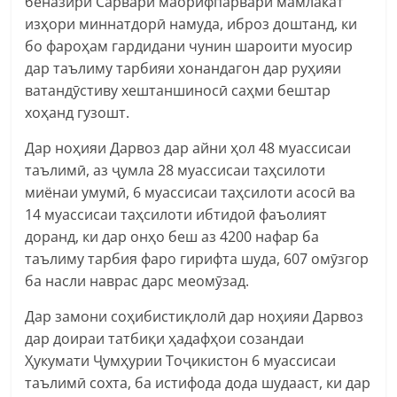
беназири Сарвари маорифпарвари мамлакат
изҳори миннатдорӣ намуда, иброз доштанд, ки
бо фароҳам гардидани чунин шароити муосир
дар таълиму тарбияи хонандагон дар руҳияи
ватандӯстиву хештаншиносӣ саҳми бештар
хоҳанд гузошт.
Дар ноҳияи Дарвоз дар айни ҳол 48 муассисаи
таълимӣ, аз ҷумла 28 муассисаи таҳсилоти
миёнаи умумӣ, 6 муассисаи таҳсилоти асосӣ ва
14 муассисаи таҳсилоти ибтидоӣ фаъолият
доранд, ки дар онҳо беш аз 4200 нафар ба
таълиму тарбия фаро гирифта шуда, 607 омӯзгор
ба насли наврас дарс меомӯзад.
Дар замони соҳибистиқлолӣ дар ноҳияи Дарвоз
дар доираи татбиқи ҳадафҳои созандаи
Ҳукумати Ҷумҳурии Тоҷикистон 6 муассисаи
таълимӣ сохта, ба истифода дода шудааст, ки дар