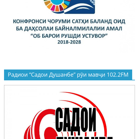
Радиои “Садои Душанбе” рӯи мавҷи 102.2FM