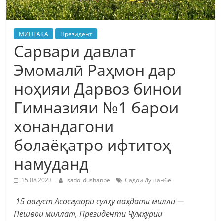
МИНТАҚА
Президент
Сарвари давлат
Эмомалӣ Раҳмон дар
ноҳияи Дарвоз бинои
Гимназияи №1 барои
хонандагони
болаёқатро ифтитоҳ
намуданд
15.08.2023
sado_dushanbe
Садои Душанбе
15 август Асосгузори сулҳу ваҳдати миллӣ —
Пешвои миллат, Президенти Ҷумҳурии