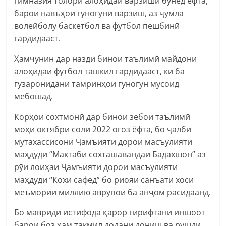
гимназия толори алоҳидаи варзишӣ бунёд ёфта,
барои навъҳои гуногуни варзиш, аз ҷумла
волейболу баскетбол ва футбол пешбинӣ
гардидааст.
Ҳамчунин дар назди бинои таълимӣ майдони
алоҳидаи футбол ташкил гардидааст, ки ба
гузаронидани тамринҳои гуногун мусоид
мебошад.
Корҳои сохтмонӣ дар бинои зебои таълимӣ
моҳи октябри соли 2022 оғоз ёфта, бо ҷалби
мутахассисони Ҷамъияти дорои масъулияти
маҳдуди “Мактаби сохташавандаи Бадахшон” аз
рӯи лоиҳаи Ҷамъияти дорои масъулияти
маҳдуди “Кохи сафед” бо риояи санъати хоси
меъмории миллию аврупоӣ ба анҷом расидаанд.
Бо мавриди истифода қарор гирифтани иншоот
барои боз ҳам такмил додани дониш ва рушди