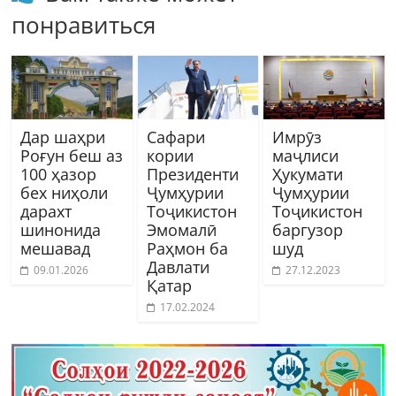
понравиться
Дар шаҳри
Сафари
Имрӯз
Роғун беш аз
кории
маҷлиси
100 ҳазор
Президенти
Ҳукумати
бех ниҳоли
Ҷумҳурии
Ҷумҳурии
дарахт
Тоҷикистон
Тоҷикистон
шинонида
Эмомалӣ
баргузор
мешавад
Раҳмон ба
шуд
Давлати
09.01.2026
27.12.2023
Қатар
17.02.2024