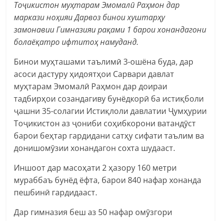
Тоҷикистон муҳтарам Эмомалӣ Раҳмон дар
маркази ноҳияи Дарвоз бинои хуштарҳу
замонавии Гимназияи рақами 1 барои хонандагони
болаёқатро ифтитоҳ намуданд.
Бинои муҳташами таълимӣ 3-ошёна буда, дар
асоси дастуру ҳидоятҳои Сарвари давлат
муҳтарам Эмомалӣ Раҳмон дар доираи
тадбирҳои созандагиву бунёдкорӣ ба истиқболи
ҷашни 35-солагии Истиқлоли давлатии Ҷумҳурии
Тоҷикистон аз ҷониби соҳибкорони ватандӯст
барои беҳтар гардидани сатҳу сифати таълим ва
донишомӯзии хонандагон сохта шудааст.
Иншоот дар масоҳати 2 ҳазору 160 метри
мураббаъ бунёд ёфта, барои 840 нафар хонанда
пешбинӣ гардидааст.
Дар гимназия беш аз 50 нафар омӯзгори