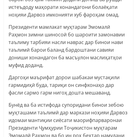
истеъдоду маҳорати хонандагони болаёқати
ноҳияи Дарвоз имконияти хуб фароҳам омад.
Президенти мамлакат муҳтарам Эмомалӣ
Раҳмон зимни шиносоӣ бо шароити замонавии
таълиму тарбияи насли наврас дар бинои нави
таълимӣ барои баланд бардоштани савияи
дониши хонандагон ба масъулон маслиҳатҳои
муфид доданд.
Даргоҳи маърифат дорои шабакаи мустақили
гармидиҳӣ буда, тариқи он синфхонаҳо дар
фасли сармо гарм нигоҳ дошта мешаванд.
Бунёд ва ба истифода супоридани бинои зебою
муҳташами таълимӣ дар маркази ноҳияи Дарвоз
идомаи мантиқии сиёсати маорифпарваронаи
Президенти Ҷумҳурии Тоҷикистон муҳтарам
Эмомалӣ Раҳмон ва бо ин роҳ беҳтар намудани