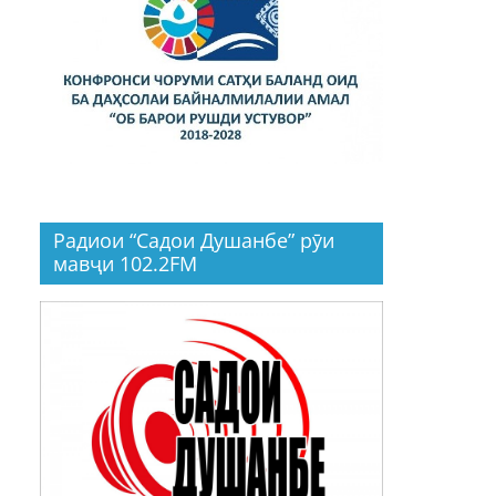
Радиои “Садои Душанбе” рӯи
мавҷи 102.2FM