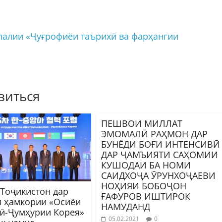
алии «Ҷуғрофиёи таърихӣ ва фарҳангии
виться
ПЕШВОИ МИЛЛАТ
ЭМОМАЛӢ РАҲМОН ДАР
БУНЁДИ БОҒИ ИНТЕНСИВӢ
ДАР ҶАМЪИЯТИ САҲОМИИ
КУШОДАИ БА НОМИ
САИДХОҶА ӮРУНХОҶАЕВИ
НОҲИЯИ БОБОҶОН
 Тоҷикистон дар
ҒАФУРОВ ИШТИРОК
 ҳамкории «Осиёи
НАМУДАНД
ӣ-Ҷумҳурии Корея»
05.02.2021
0