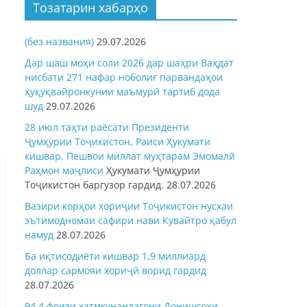
Тозатарин хабарҳо
(без названия)
29.07.2026
Дар шаш моҳи соли 2026 дар шаҳри Ваҳдат
нисбати 271 нафар ноболиғ парвандаҳои
ҳуқуқвайронкунии маъмурӣ тартиб дода
шуд
29.07.2026
28 июл таҳти раёсати Президенти
Ҷумҳурии Тоҷикистон, Раиси Ҳукумати
кишвар, Пешвои миллат муҳтарам Эмомалӣ
Раҳмон
маҷлиси
Ҳукумати Ҷумҳурии
Тоҷикистон баргузор гардид.
28.07.2026
Вазири корҳои хориҷии Тоҷикистон нусхаи
эътимодномаи сафири нави Кувайтро қабул
намуд
28.07.2026
Ба иқтисодиёти кишвар 1,9 миллиард
доллар сармояи хориҷӣ ворид гардид
28.07.2026
94,4 фоизи хатмкунандагони Донишгоҳи