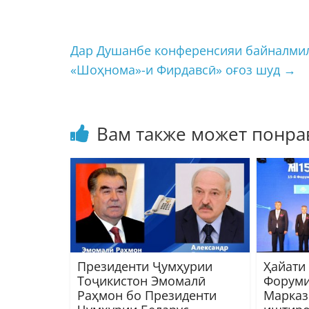
Дар Душанбе конференсияи байналмил
«Шоҳнома»-и Фирдавсӣ» оғоз шуд
→
Вам также может понра
Президенти Ҷумҳурии
Ҳайати
Тоҷикистон Эмомалӣ
Форуми
Раҳмон бо Президенти
Марказ