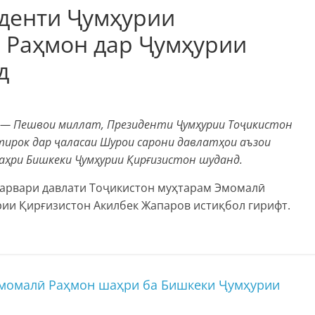
денти Ҷумҳурии
 Раҳмон дар Ҷумҳурии
д
лӣ — Пешвои миллат, Президенти Ҷумҳурии Тоҷикистон
ирок дар ҷаласаи Шурои сарони давлатҳои аъзои
ҳри Бишкеки Ҷумҳурии Қирғизистон шуданд.
Сарвари давлати Тоҷикистон муҳтарам Эмомалӣ
ии Қирғизистон Акилбек Жапаров истиқбол гирифт.
момалӣ Раҳмон шаҳри ба Бишкеки Ҷумҳурии