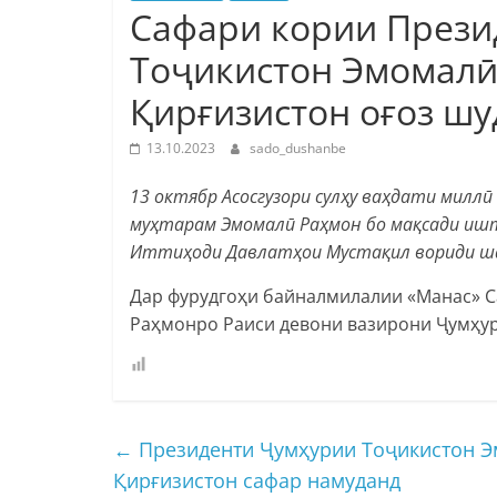
Сафари кории Прези
Тоҷикистон Эмомалӣ
Қирғизистон оғоз шу
13.10.2023
sado_dushanbe
13 октябр Асосгузори сулҳу ваҳдати мил
муҳтарам Эмомалӣ Раҳмон бо мақсади ишт
Иттиҳоди Давлатҳои Мустақил вориди ша
Дар фурудгоҳи байналмилалии «Манас» 
Раҳмонро Раиси девони вазирони Ҷумҳур
←
Президенти Ҷумҳурии Тоҷикистон Э
Қирғизистон сафар намуданд