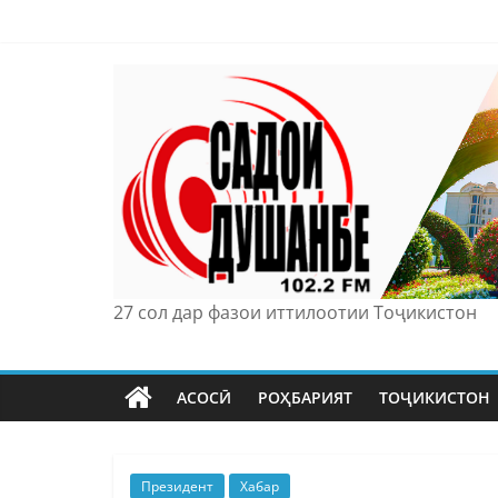
Skip
to
content
27 сол дар фазои иттилоотии Тоҷикистон
АСОСӢ
РОҲБАРИЯТ
ТОҶИКИСТОН
Президент
Хабар