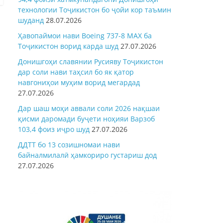
технологии Тоҷикистон бо ҷойи кор таъмин
шуданд
28.07.2026
Ҳавопаймои нави Boeing 737-8 MAX ба
Тоҷикистон ворид карда шуд
27.07.2026
Донишгоҳи славянии Русияву Тоҷикистон
дар соли нави таҳсил бо як қатор
навгониҳои муҳим ворид мегардад
27.07.2026
Дар шаш моҳи аввали соли 2026 нақшаи
қисми даромади буҷети ноҳияи Варзоб
103,4 фоиз иҷро шуд
27.07.2026
ДДТТ бо 13 созишномаи нави
байналмилалӣ ҳамкориро густариш дод
27.07.2026