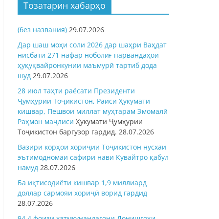
Тозатарин хабарҳо
(без названия)
29.07.2026
Дар шаш моҳи соли 2026 дар шаҳри Ваҳдат
нисбати 271 нафар ноболиғ парвандаҳои
ҳуқуқвайронкунии маъмурӣ тартиб дода
шуд
29.07.2026
28 июл таҳти раёсати Президенти
Ҷумҳурии Тоҷикистон, Раиси Ҳукумати
кишвар, Пешвои миллат муҳтарам Эмомалӣ
Раҳмон
маҷлиси
Ҳукумати Ҷумҳурии
Тоҷикистон баргузор гардид.
28.07.2026
Вазири корҳои хориҷии Тоҷикистон нусхаи
эътимодномаи сафири нави Кувайтро қабул
намуд
28.07.2026
Ба иқтисодиёти кишвар 1,9 миллиард
доллар сармояи хориҷӣ ворид гардид
28.07.2026
94,4 фоизи хатмкунандагони Донишгоҳи