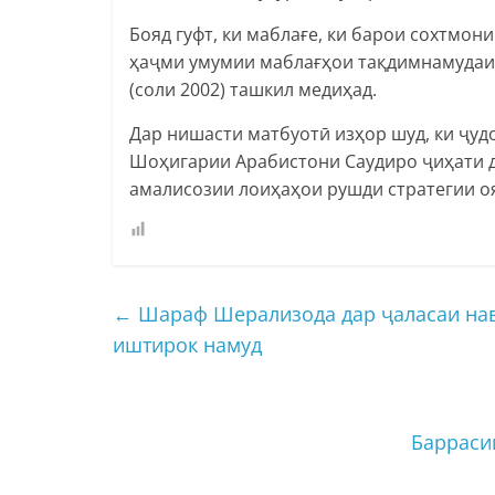
Бояд гуфт, ки маблағе, ки барои сохтмон
ҳаҷми умумии маблағҳои тақдимнамудаи 
(соли 2002) ташкил медиҳад.
Дар нишасти матбуотӣ изҳор шуд, ки ҷуд
Шоҳигарии Арабистони Саудиро ҷиҳати д
амалисозии лоиҳаҳои рушди стратегии о
←
Шараф Шерализода дар ҷаласаи нав
иштирок намуд
Барраси