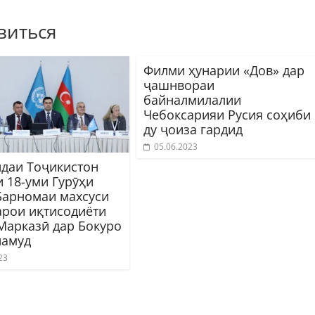
виться
Филми ҳунарии «Дов» дар
ҷашнвораи
байналмилалии
Чебоксарияи Русия соҳиби
ду ҷоиза гардид
05.06.2023
даи Тоҷикистон
и 18-уми Гурӯҳи
Барномаи махсуси
рои иқтисодиёти
Марказӣ дар Бокуро
намуд
23