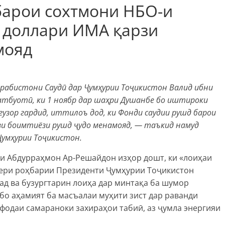
барои сохтмони НБО-и
н доллари ИМА қарзи
мояд
рабистони Саудӣ дар Ҷумҳурии Тоҷикистон Валид ибни
тбуотӣ, ки 1 ноябр дар шаҳри Душанбе бо иштироки
узор гардид, иттилоъ дод, ки Фонди саудии рушд барои
рзи боимтиёзи рушд ҷудо менамояд, — таъкид намуд
Ҷумҳурии Тоҷикистон.
и Абдурраҳмон Ар-Решайдон изҳор дошт, ки «лоиҳаи
зери роҳбарии Президенти Ҷумҳурии Тоҷикистон
д ва бузургтарин лоиҳа дар минтақа ба шумор
бо аҳамият ба масъалаи муҳити зист дар раванди
фодаи самараноки захираҳои табиӣ, аз ҷумла энергияи