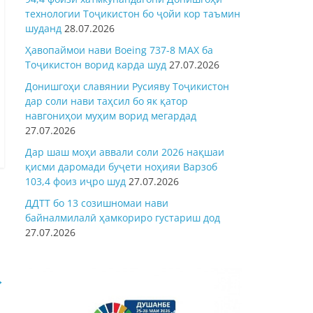
технологии Тоҷикистон бо ҷойи кор таъмин
шуданд
28.07.2026
Ҳавопаймои нави Boeing 737-8 MAX ба
Тоҷикистон ворид карда шуд
27.07.2026
Донишгоҳи славянии Русияву Тоҷикистон
дар соли нави таҳсил бо як қатор
навгониҳои муҳим ворид мегардад
27.07.2026
Дар шаш моҳи аввали соли 2026 нақшаи
қисми даромади буҷети ноҳияи Варзоб
103,4 фоиз иҷро шуд
27.07.2026
ДДТТ бо 13 созишномаи нави
байналмилалӣ ҳамкориро густариш дод
27.07.2026
→