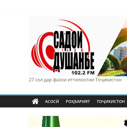
Skip
to
content
27 сол дар фазои иттилоотии Тоҷикистон
АСОСӢ
РОҲБАРИЯТ
ТОҶИКИСТОН