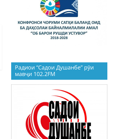
Радиои “Садои Душанбе” рӯи
мавҷи 102.2FM