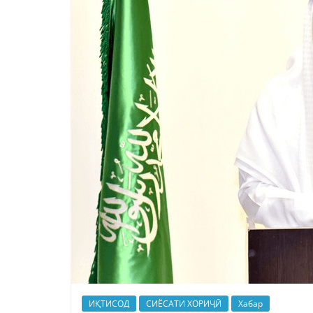
ИҚТИСОД
СИЁСАТИ ХОРИҶӢ
Хабар