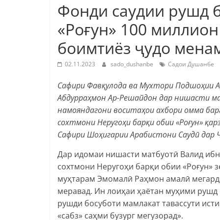
Фонди саудии рушд 
«Роғун» 100 миллио
боимтиёз ҷудо мена
02.11.2023
sado_dushanbe
Садои Душанбе
Сафири Фавқулода ва Мухтори Подшоҳии А
Абдурраҳмон Ар-Решайдон дар нишасти ма
намояндагони воситаҳои ахбори омма барг
сохтмони Неругоҳи барқи обии «Роғун» қа
Сафири Шоҳигарии Арабистони Саудӣ дар 
Дар идомаи нишасти матбуотӣ Валид ибн
сохтмони Неругоҳи барқи обии «Роғун» 
муҳтарам Эмомалӣ Раҳмон амалӣ мегарда
меравад. Ин лоиҳаи ҳаётан муҳими рушд 
рушди босуботи мамлакат тавассути исти
«сабз» саҳми бузург мегузорад».