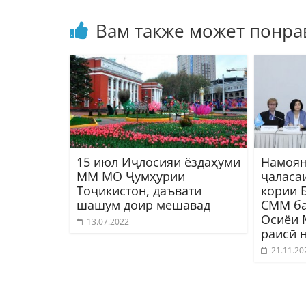
Вам также может понра
15 июл Иҷлосияи ёздаҳуми
Намоян
ММ МО Ҷумҳурии
ҷаласа
Тоҷикистон, даъвати
кории 
шашум доир мешавад
СММ ба
Осиёи 
13.07.2022
раисӣ 
21.11.20