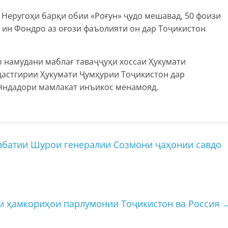
и Неругоҳи барқи обии «Роғун» ҷудо мешавад, 50 фоизи
ин Фондро аз оғози фаъолияти он дар Тоҷикистон
о намудани маблағ таваҷҷуҳи хоссаи Ҳукумати
астгирии Ҳукумати Ҷумҳурии Тоҷикистон дар
яндадори мамлакат инъикос менамояд.
батии Шурои генералии Созмони ҷаҳонии савдо
и ҳамкориҳои парлумонии Тоҷикистон ва Россия