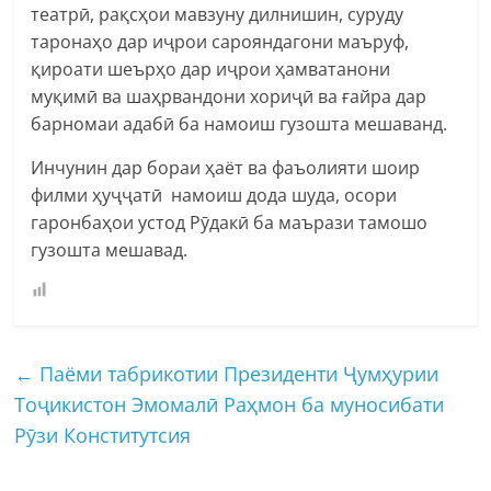
театрӣ, рақсҳои мавзуну дилнишин, суруду
таронаҳо дар иҷрои сарояндагони маъруф,
қироати шеърҳо дар иҷрои ҳамватанони
муқимӣ ва шаҳрвандони хориҷӣ ва ғайра дар
барномаи адабӣ ба намоиш гузошта мешаванд.
Инчунин дар бораи ҳаёт ва фаъолияти шоир
филми ҳуҷҷатӣ намоиш дода шуда, осори
гаронбаҳои устод Рӯдакӣ ба маърази тамошо
гузошта мешавад.
←
Паёми табрикотии Президенти Ҷумҳурии
Тоҷикистон Эмомалӣ Раҳмон ба муносибати
Рӯзи Конститутсия