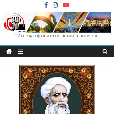
Skip
to
content
27 сол дар фазои иттилоотии Тоҷикистон