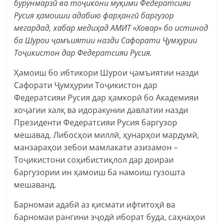
бурунмарзӣ ва тоҷикони муқими Федератсияи
Русия ҳамоиши адабию фарҳангӣ баргузор
мегардад, хабар медиҳад АМИТ «Ховар» бо истинод
ба Шурои ҷамъиятии назди Сафорати Ҷумҳурии
Тоҷикистон дар Федератсияи Русия.
Ҳамоиш бо ибтикори Шурои ҷамъиятии назди
Сафорати Ҷумҳурии Тоҷикистон дар
Федератсияи Русия дар ҳамкорӣ бо Академияи
хоҷагии халқ ва идоракунии давлатии назди
Президенти Федератсияи Русия баргузор
мешавад. Либосҳои миллӣ, ҳунарҳои мардумӣ,
манзараҳои зебои мамлакати азизамон –
Тоҷикистони соҳибистиқлол дар доираи
баргузории ин ҳамоиш ба намоиш гузошта
мешаванд.
Барномаи адабӣ аз қисмати ифтитоҳӣ ва
барномаи рангини эҷодӣ иборат буда, саҳнаҳои