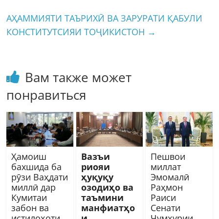
АҲАММИЯТИ ТАЪРИХӢ ВА ЗАРУРАТИ ҚАБУЛИ
КОНСТИТУТСИЯИ ТОҶИКИСТОН
→
Вам также может
понравиться
Ҳамоиш
Вазъи
Пешвои
бахшида ба
риояи
миллат
рӯзи Ваҳдати
ҳуқуқу
Эмомалӣ
миллӣ дар
озодиҳо ва
Раҳмон
Кумитаи
таъмини
Раиси
забон ва
манфиатҳо
Сенати
истилоҳоти
и
Ҷумҳурии