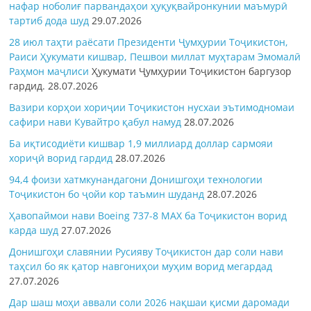
нафар ноболиғ парвандаҳои ҳуқуқвайронкунии маъмурӣ
тартиб дода шуд
29.07.2026
28 июл таҳти раёсати Президенти Ҷумҳурии Тоҷикистон,
Раиси Ҳукумати кишвар, Пешвои миллат муҳтарам Эмомалӣ
Раҳмон
маҷлиси
Ҳукумати Ҷумҳурии Тоҷикистон баргузор
гардид.
28.07.2026
Вазири корҳои хориҷии Тоҷикистон нусхаи эътимодномаи
сафири нави Кувайтро қабул намуд
28.07.2026
Ба иқтисодиёти кишвар 1,9 миллиард доллар сармояи
хориҷӣ ворид гардид
28.07.2026
94,4 фоизи хатмкунандагони Донишгоҳи технологии
Тоҷикистон бо ҷойи кор таъмин шуданд
28.07.2026
Ҳавопаймои нави Boeing 737-8 MAX ба Тоҷикистон ворид
карда шуд
27.07.2026
Донишгоҳи славянии Русияву Тоҷикистон дар соли нави
таҳсил бо як қатор навгониҳои муҳим ворид мегардад
27.07.2026
Дар шаш моҳи аввали соли 2026 нақшаи қисми даромади