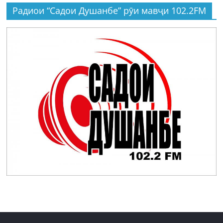
Радиои “Садои Душанбе” рӯи мавҷи 102.2FM