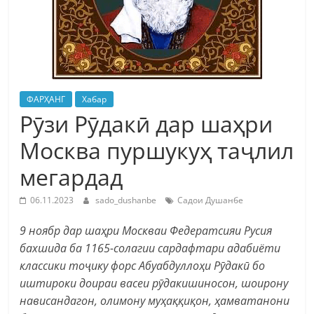
ФАРҲАНГ
Хабар
Рӯзи Рӯдакӣ дар шаҳри
Москва пуршукуҳ таҷлил
мегардад
06.11.2023
sado_dushanbe
Садои Душанбе
9 ноябр дар шаҳри Москваи Федератсияи Русия
бахшида ба 1165-солагии сардафтари адабиёти
классики тоҷику форс Абуабдуллоҳи Рӯдакӣ бо
иштироки доираи васеи рӯдакишиносон, шоирону
нависандагон, олимону муҳаққиқон, ҳамватанони