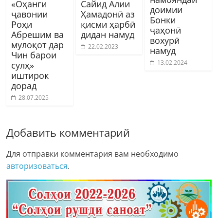
«Оҳанги
Сайид Алии
доимии
ҷавонии
Ҳамадонӣ аз
Бонки
Роҳи
қисми ҳарбӣ
ҷаҳонӣ
Абрешим ва
дидан намуд
вохурӣ
мулоқот дар
22.02.2023
намуд
Чин барои
13.02.2024
сулҳ»
иштирок
дорад
28.07.2025
Добавить комментарий
Для отправки комментария вам необходимо
авторизоваться
.