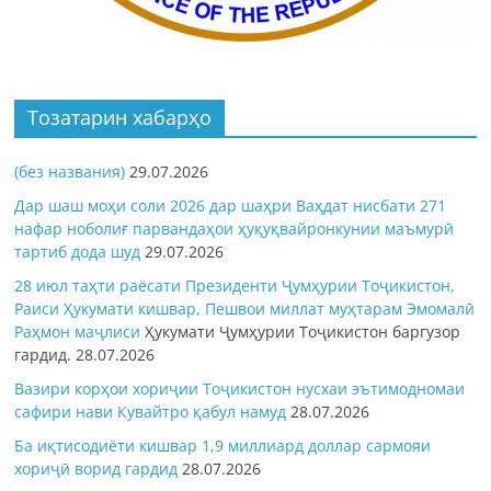
Тозатарин хабарҳо
(без названия)
29.07.2026
Дар шаш моҳи соли 2026 дар шаҳри Ваҳдат нисбати 271
нафар ноболиғ парвандаҳои ҳуқуқвайронкунии маъмурӣ
тартиб дода шуд
29.07.2026
28 июл таҳти раёсати Президенти Ҷумҳурии Тоҷикистон,
Раиси Ҳукумати кишвар, Пешвои миллат муҳтарам Эмомалӣ
Раҳмон
маҷлиси
Ҳукумати Ҷумҳурии Тоҷикистон баргузор
гардид.
28.07.2026
Вазири корҳои хориҷии Тоҷикистон нусхаи эътимодномаи
сафири нави Кувайтро қабул намуд
28.07.2026
Ба иқтисодиёти кишвар 1,9 миллиард доллар сармояи
хориҷӣ ворид гардид
28.07.2026