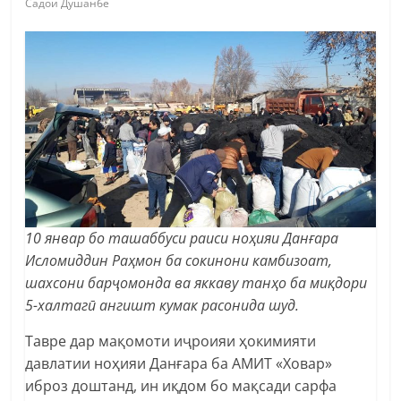
Садои Душанбе
10 январ бо ташаббуси раиси ноҳияи Данғара
Исломиддин Раҳмон ба сокинони камбизоат,
шахсони барҷомонда ва яккаву танҳо ба миқдори
5-халтагӣ ангишт кумак расонида шуд.
Тавре дар мақомоти иҷроияи ҳокимияти
давлатии ноҳияи Данғара ба АМИТ «Ховар»
иброз доштанд, ин иқдом бо мақсади сарфа