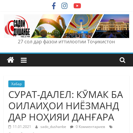
Skip
to
content
27 сол дар фазои иттилоотии Тоҷикистон
Хабар
СУРАТ-ДАЛЕЛ: КӮМАК БА
ОИЛАИҲОИ НИЁЗМАНД
ДАР НОҲИЯИ ДАНҒАРА
11.01.2021
sado_dushanbe
0 Комментариев