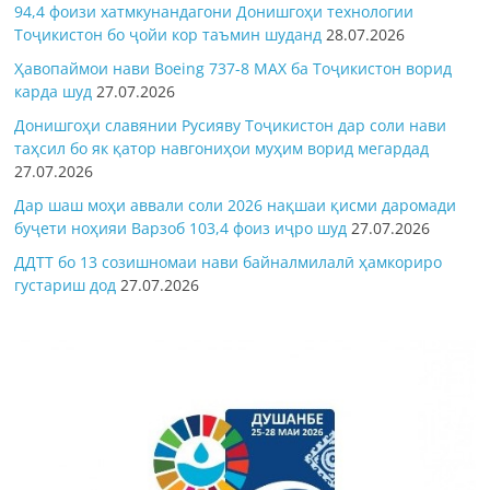
94,4 фоизи хатмкунандагони Донишгоҳи технологии
Тоҷикистон бо ҷойи кор таъмин шуданд
28.07.2026
Ҳавопаймои нави Boeing 737-8 MAX ба Тоҷикистон ворид
карда шуд
27.07.2026
Донишгоҳи славянии Русияву Тоҷикистон дар соли нави
таҳсил бо як қатор навгониҳои муҳим ворид мегардад
27.07.2026
Дар шаш моҳи аввали соли 2026 нақшаи қисми даромади
буҷети ноҳияи Варзоб 103,4 фоиз иҷро шуд
27.07.2026
ДДТТ бо 13 созишномаи нави байналмилалӣ ҳамкориро
густариш дод
27.07.2026