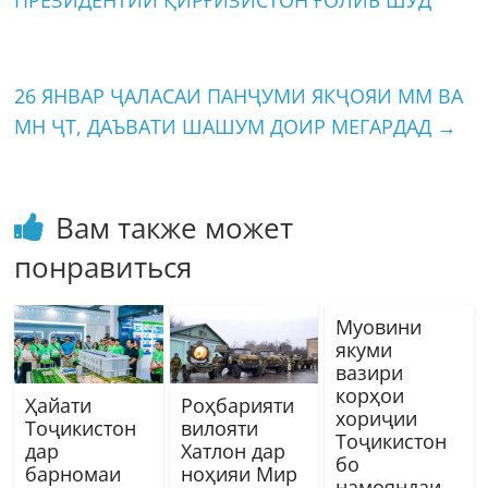
ПРЕЗИДЕНТИИ ҚИРҒИЗИСТОН ҒОЛИБ ШУД
26 ЯНВАР ҶАЛАСАИ ПАНҶУМИ ЯКҶОЯИ ММ ВА
МН ҶТ, ДАЪВАТИ ШАШУМ ДОИР МЕГАРДАД
→
Вам также может
понравиться
Муовини
якуми
вазири
корҳои
Ҳайати
Роҳбарияти
хориҷии
Тоҷикистон
вилояти
Тоҷикистон
дар
Хатлон дар
бо
барномаи
ноҳияи Мир
намояндаи