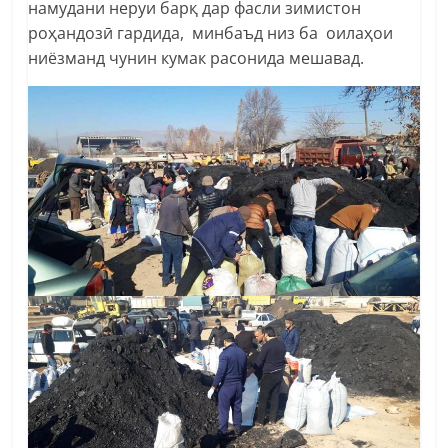
намудани неруи барқ дар фасли зимистон
роҳандозӣ гардида, минбаъд низ ба оилаҳои
ниёзманд чунин кумак расонида мешавад.