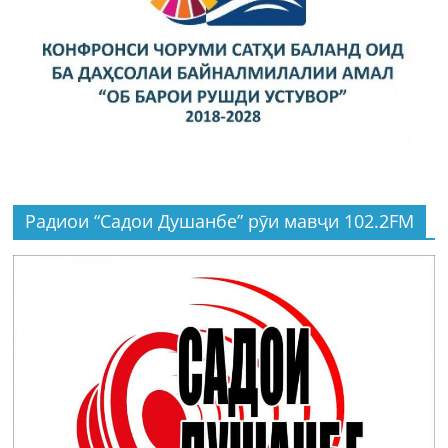
Радиои “Садои Душанбе” рӯи мавҷи 102.2FM