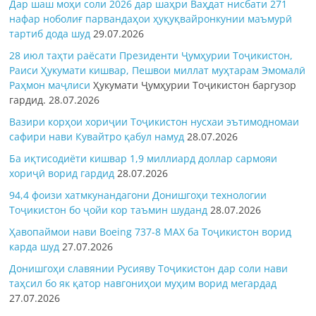
Дар шаш моҳи соли 2026 дар шаҳри Ваҳдат нисбати 271
нафар ноболиғ парвандаҳои ҳуқуқвайронкунии маъмурӣ
тартиб дода шуд
29.07.2026
28 июл таҳти раёсати Президенти Ҷумҳурии Тоҷикистон,
Раиси Ҳукумати кишвар, Пешвои миллат муҳтарам Эмомалӣ
Раҳмон
маҷлиси
Ҳукумати Ҷумҳурии Тоҷикистон баргузор
гардид.
28.07.2026
Вазири корҳои хориҷии Тоҷикистон нусхаи эътимодномаи
сафири нави Кувайтро қабул намуд
28.07.2026
Ба иқтисодиёти кишвар 1,9 миллиард доллар сармояи
хориҷӣ ворид гардид
28.07.2026
94,4 фоизи хатмкунандагони Донишгоҳи технологии
Тоҷикистон бо ҷойи кор таъмин шуданд
28.07.2026
Ҳавопаймои нави Boeing 737-8 MAX ба Тоҷикистон ворид
карда шуд
27.07.2026
Донишгоҳи славянии Русияву Тоҷикистон дар соли нави
таҳсил бо як қатор навгониҳои муҳим ворид мегардад
27.07.2026