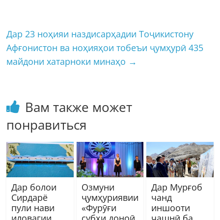
Дар 23 ноҳияи наздисарҳадии Тоҷикистону
Афғонистон ва ноҳияҳои тобеъи ҷумҳурӣ 435
майдони хатарноки минаҳо
→
Вам также может
понравиться
Дар болои
Озмуни
Дар Мурғоб
Сирдарё
ҷумҳуриявии
чанд
пули нави
«Фурӯғи
иншооти
иловагии
субҳи доноӣ
ҷашнӣ ба