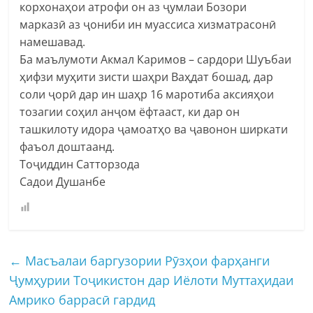
корхонаҳои атрофи он аз ҷумлаи Бозори
марказӣ аз ҷониби ин муассиса хизматрасонӣ
намешавад.
Ба маълумоти Акмал Каримов – сардори Шуъбаи
ҳифзи муҳити зисти шаҳри Ваҳдат бошад, дар
соли ҷорӣ дар ин шаҳр 16 маротиба аксияҳои
тозагии соҳил анҷом ёфтааст, ки дар он
ташкилоту идора ҷамоатҳо ва ҷавонон ширкати
фаъол доштаанд.
Тоҷиддин Сатторзода
Садои Душанбе
←
Масъалаи баргузории Рӯзҳои фарҳанги
Ҷумҳурии Тоҷикистон дар Иёлоти Муттаҳидаи
Амрико баррасӣ гардид