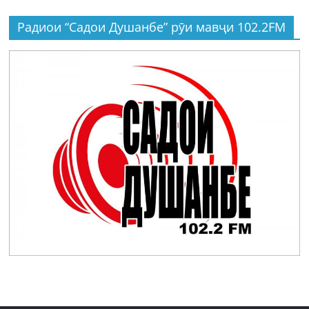
Радиои “Садои Душанбе” рӯи мавҷи 102.2FM