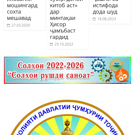
мошингард
китоб аст»
истифода
сохта
дар
дода шуд
мешавад
минтақаи
18.08.2023
Ҳисор
27.03.2026
ҷамъбаст
гардид
25.10.2022