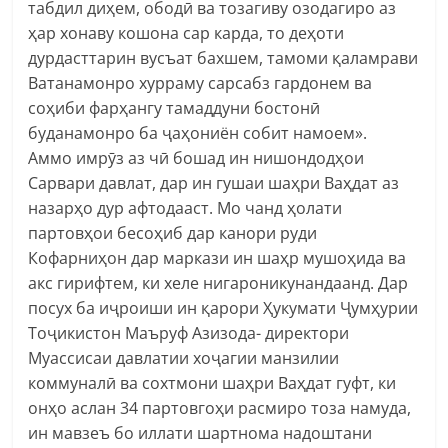
табдил диҳем, ободӣ ва тозагиву озодагиро аз
ҳар хонаву кошона сар карда, то деҳоти
дурдасттарин вусъат бахшем, тамоми қаламрави
Ватанамонро хурраму сарсабз гардонем ва
соҳиби фарҳангу тамаддуни бостонӣ
буданамонро ба ҷаҳониён собит намоем».
Аммо имрӯз аз чӣ бошад ин нишондодҳои
Сарвари давлат, дар ин гушаи шаҳри Ваҳдат аз
назарҳо дур афтодааст. Мо чанд ҳолати
партовҳои бесоҳиб дар канори руди
Кофарниҳон дар маркази ин шаҳр мушоҳида ва
акс гирифтем, ки хеле нигароникунандаанд. Дар
посух ба иҷроиши ин қарори Ҳукумати Ҷумҳурии
Тоҷикистон Маъруф Азизода- директори
Муассисаи давлатии хоҷагии манзилии
коммуналӣ ва сохтмони шаҳри Ваҳдат гуфт, ки
онҳо аслан 34 партовгоҳи расмиро тоза намуда,
ин мавзеъ бо иллати шартнома надоштани