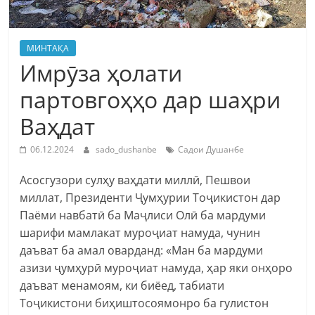
МИНТАҚА
Имрӯза ҳолати
партовгоҳҳо дар шаҳри
Ваҳдат
06.12.2024
sado_dushanbe
Садои Душанбе
Асосгузори сулҳу ваҳдати миллӣ, Пешвои
миллат, Президенти Ҷумҳурии Тоҷикистон дар
Паёми навбатӣ ба Маҷлиси Олӣ ба мардуми
шарифи мамлакат муроҷиат намуда, чунин
даъват ба амал оварданд: «Ман ба мардуми
азизи ҷумҳурӣ муроҷиат намуда, ҳар яки онҳоро
даъват менамоям, ки биёед, табиати
Тоҷикистони биҳиштосоямонро ба гулистон