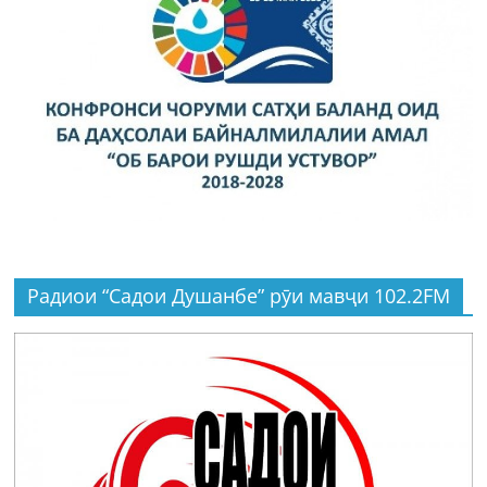
Радиои “Садои Душанбе” рӯи мавҷи 102.2FM