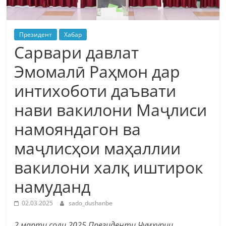
Президент
Хабар
Сарвари давлат
Эмомалӣ Раҳмон дар
интихоботи даъвати
нави вакилони Маҷлиси
намояндагон ва
маҷлисҳои маҳаллии
вакилони халқ иштирок
намуданд
02.03.2025
sado_dushanbe
2 марти соли 2025 Президенти Ҷумҳурии