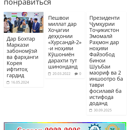
понравиться
Пешвои
Президенти
миллат дар
Ҷумҳурии
Хоҷагии
Тоҷикистон
деҳқонии
Эмомалӣ
Дар Бохтар
«Хурсандӣ-2»
Раҳмон дар
Маркази
-и ноҳияи
ноҳияи
забономӯзӣ
Кӯшониён
Файзобод
ва фарҳанги
дарахти тут
бинои
Корея
шинонданд
Шуъбаи
ифтитоҳ
маориф ва 2
20.03.2022
0
гардид
иншоотро ба
16.05.2024
таври
фосилавӣ ба
истифода
доданд
30.09.2025