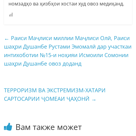
номзадҳо ва ҳизбҳои хостаи худ овоз медиҳанд.
←
Раиси Маҷлиси миллии Маҷлиси Олӣ, Раиси
шаҳри Душанбе Рустами Эмомалӣ дар участкаи
интихоботии №15-и ноҳияи Исмоили Сомонии
шаҳри Душанбе овоз доданд
ТЕРРОРИЗМ ВА ЭКСТРЕМИЗМ-ХАТАРИ
САРТОСАРИИ ҶОМЕАИ ҶАҲОНӢ
→
Вам также может