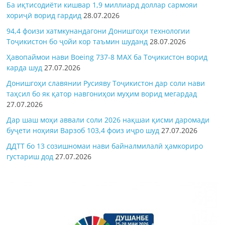
Ба иқтисодиёти кишвар 1,9 миллиард доллар сармояи
хориҷӣ ворид гардид
28.07.2026
94,4 фоизи хатмкунандагони Донишгоҳи технологии
Тоҷикистон бо ҷойи кор таъмин шуданд
28.07.2026
Ҳавопаймои нави Boeing 737-8 MAX ба Тоҷикистон ворид
карда шуд
27.07.2026
Донишгоҳи славянии Русияву Тоҷикистон дар соли нави
таҳсил бо як қатор навгониҳои муҳим ворид мегардад
27.07.2026
Дар шаш моҳи аввали соли 2026 нақшаи қисми даромади
буҷети ноҳияи Варзоб 103,4 фоиз иҷро шуд
27.07.2026
ДДТТ бо 13 созишномаи нави байналмилалӣ ҳамкориро
густариш дод
27.07.2026