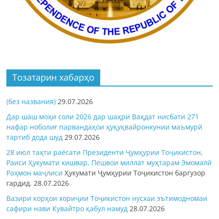
Тозатарин хабарҳо
(без названия)
29.07.2026
Дар шаш моҳи соли 2026 дар шаҳри Ваҳдат нисбати 271
нафар ноболиғ парвандаҳои ҳуқуқвайронкунии маъмурӣ
тартиб дода шуд
29.07.2026
28 июл таҳти раёсати Президенти Ҷумҳурии Тоҷикистон,
Раиси Ҳукумати кишвар, Пешвои миллат муҳтарам Эмомалӣ
Раҳмон
маҷлиси
Ҳукумати Ҷумҳурии Тоҷикистон баргузор
гардид.
28.07.2026
Вазири корҳои хориҷии Тоҷикистон нусхаи эътимодномаи
сафири нави Кувайтро қабул намуд
28.07.2026