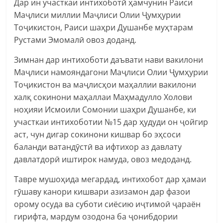
Дар ин участкаи интихоботӣ ҳамчунин Раиси
Маҷлиси миллии Маҷлиси Олии Ҷумҳурии
Тоҷикистон, Раиси шаҳри Душанбе муҳтарам
Рустами Эмомалӣ овоз доданд.
Зимнан дар интихоботи даъвати нави вакилони
Маҷлиси намояндагони Маҷлиси Олии Ҷумҳурии
Тоҷикистон ва маҷлисҳои маҳаллии вакилони
халқ сокинони маҳаллаи Маҳмадулло Холови
ноҳияи Исмоили Сомонии шаҳри Душанбе, ки
участкаи интихоботии №15 дар ҳудуди он ҷойгир
аст, чун дигар сокинони кишвар бо эҳсоси
баланди ватандӯстӣ ва ифтихор аз давлату
давлатдорӣ иштирок намуда, овоз медоданд.
Тавре мушоҳида мегардад, интихобот дар ҳамаи
гӯшаву канори кишвари азизамон дар фазои
орому осуда ва суботи сиёсию иҷтимоӣ ҷараён
гирифта, мардум озодона ба ҷонибдории