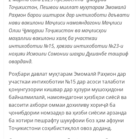
Тоҷикистон, Пешвои миллат муҳтарам Эмомалӣ
Раҳмон барои иштирок дар интихоботи даъвати
нави вакилони Маҷлиси намояндагони Маҷлиси
Олии Ҷумҳурии Тоҷикистон ва маҷлисҳои
маҳаллии вакилони халқ ба участкаи
интихоботии №15, ҳавзаи интихоботии №23-и
ноҳияи Исмоили Сомонии шаҳри Душанбе ташриф
оварданд.
Роҳбари давлат муҳтарам Эмомалӣ Раҳмон дар
участкаи интихоботии №15 дар асоси талаботи
қонунгузории кишвар дар ҳузури мушоҳидони
байналмилалӣ, намояндагони ҳизбҳои сиёсӣ ва
васоити ахбори оммаи дохиливу хориҷӣ ба
ҷонибдории номзадҳо ва ҳизби сиёсии арзанда
ба хотири пешрафту шукуфоии боз ҳам афзуни
Тоҷикистони соҳибистиқлол овоз доданд.