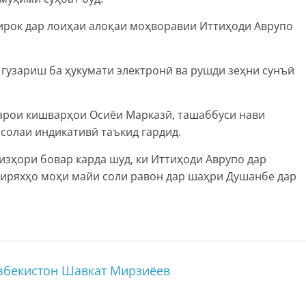
тирок дар лоиҳаи алоқаи моҳворавии Иттиҳоди Аврупо
гузариш ба ҳукумати электронӣ ва рушди зеҳни сунъӣ
арои кишварҳои Осиёи Марказӣ, ташаббуси нави
солаи индикативӣ таъкид гардид.
изҳори бовар карда шуд, ки Иттиҳоди Аврупо дар
иряхҳо моҳи майи соли равон дар шаҳри Душанбе дар
збекистон Шавкат Мирзиёев