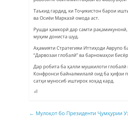
Таъкид гардид, ки Тоҷикистон барои иш
ва Осиёи Марказӣ омода аст.
Рушди ҳамкорӣ дар самти рақамикунонӣ, 
муҳим дониста шуд.
Аҳамияти Стратегияи Иттиҳоди Аврупо б
“Дарвозаи глобалӣ” ва барномаҳои бисёр
Дар робита ба ҳалли мушкилоти глобалӣ 
Конфронси байналмилалӣ оид ба ҳифзи п
сатҳи муносиб иштирок хоҳад кард.
←
Мулоқот бо Президенти Ҷумҳурии У