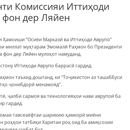
нти Комиссияи Иттиҳоди
 фон дер Ляйен
и Ҳамоиши “Осиёи Марказӣ ва Иттиҳоди Аврупо”
ои миллат муҳтарам Эмомалӣ Раҳмон бо Президенти
а фон дер Ляйен мулоқот намуданд.
стону Иттиҳоди Аврупо баррасӣ гардид.
ҳмон таъкид доштанд, ки “Тоҷикистон аз ташаббуси
атҳо ҷонибдорӣ менамояд”.
тӣ, ҷалби сармоя ва технологияҳои нави аврупоӣ ба
ир гардид.
омаи тавсеаёфтаи шарикию ҳамкорӣ миёни
н роҳҳои татбиқи Харитаи роҳ оид ба амиқсозии
муҳими суҳбат буд.