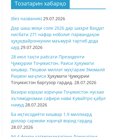
Тозатарин хабарҳо
(без названия)
29.07.2026
Дар шаш моҳи соли 2026 дар шаҳри Ваҳдат
нисбати 271 нафар ноболиғ парвандаҳои
ҳуқуқвайронкунии маъмурӣ тартиб дода
шуд
29.07.2026
28 июл таҳти раёсати Президенти
Ҷумҳурии Тоҷикистон, Раиси Ҳукумати
кишвар, Пешвои миллат муҳтарам Эмомалӣ
Раҳмон
маҷлиси
Ҳукумати Ҷумҳурии
Тоҷикистон баргузор гардид.
28.07.2026
Вазири корҳои хориҷии Тоҷикистон нусхаи
эътимодномаи сафири нави Кувайтро қабул
намуд
28.07.2026
Ба иқтисодиёти кишвар 1,9 миллиард
доллар сармояи хориҷӣ ворид гардид
28.07.2026
94,4 фоизи хатмкунандагони Донишгоҳи