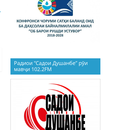
→
Радиои “Садои Душанбе” рӯи
мавҷи 102.2FM