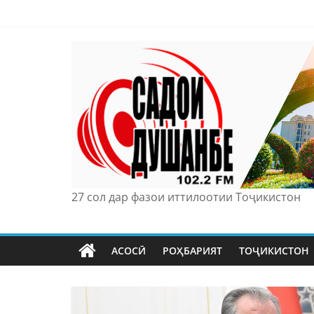
Skip
to
content
27 сол дар фазои иттилоотии Тоҷикистон
АСОСӢ
РОҲБАРИЯТ
ТОҶИКИСТОН