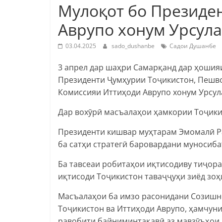
Мулоқот бо Президе
Аврупо хонум Урсула
03.04.2025
sado_dushanbe
Садои Душанбе
3 апрел дар шаҳри Самарқанд дар ҳошия
Президенти Ҷумҳурии Тоҷикистон, Пешв
Комиссияи Иттиҳоди Аврупо хонум Урсул
Дар вохӯрӣ масъалаҳои ҳамкории Тоҷики
Президенти кишвар муҳтарам Эмомалӣ Ра
ба сатҳи стратегӣ баровардани муносиб
Ба тавсеаи робитаҳои иқтисодиву тиҷора
иқтисоди Тоҷикистон таваҷҷуҳи зиёд зоҳ
Масъалаҳои ба имзо расонидани Созишн
Тоҷикистон ва Иттиҳоди Аврупо, ҳамчуни
равобити байниминтақавӣ аз мавзӯъҳои 