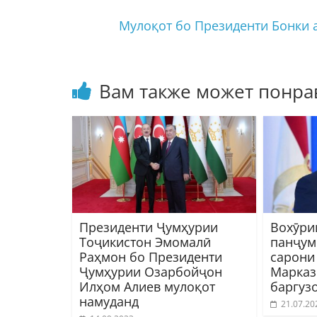
Мулоқот бо Президенти Бонки 
Вам также может понра
Президенти Ҷумҳурии
Вохӯри
Тоҷикистон Эмомалӣ
панҷум
Раҳмон бо Президенти
сарони
Ҷумҳурии Озарбойҷон
Марказ
Илҳом Алиев мулоқот
баргуз
намуданд
21.07.20