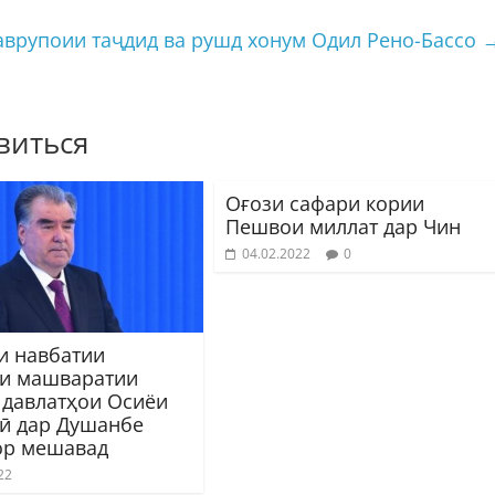
аврупоии таҷдид ва рушд хонум Одил Рено-Бассо
виться
Оғози сафари кории
Пешвои миллат дар Чин
04.02.2022
0
и навбатии
и машваратии
 давлатҳои Осиёи
ӣ дар Душанбе
ор мешавад
22