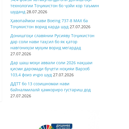
технологии Тоҷикистон бо ҷойи кор таъмин
шуданд
28.07.2026
Ҳавопаймои нави Boeing 737-8 MAX ба
Тоҷикистон ворид карда шуд
27.07.2026
Донишгоҳи славянии Русияву Тоҷикистон
дар соли нави таҳсил бо як қатор
навгониҳои муҳим ворид мегардад
27.07.2026
Дар шаш моҳи аввали соли 2026 нақшаи
қисми даромади буҷети ноҳияи Варзоб
103,4 фоиз иҷро шуд
27.07.2026
ДДТТ бо 13 созишномаи нави
байналмилалӣ ҳамкориро густариш дод
27.07.2026