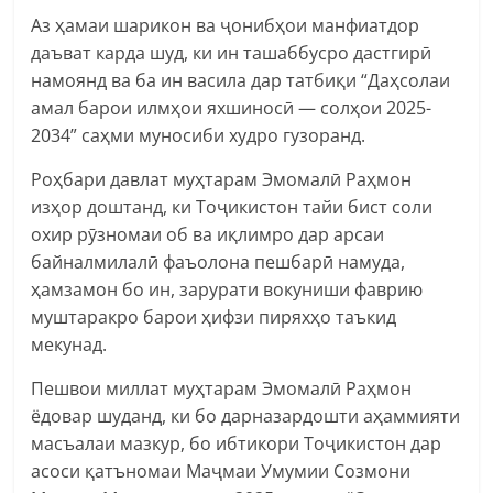
Аз ҳамаи шарикон ва ҷонибҳои манфиатдор
даъват карда шуд, ки ин ташаббусро дастгирӣ
намоянд ва ба ин васила дар татбиқи “Даҳсолаи
амал барои илмҳои яхшиносӣ — солҳои 2025-
2034” саҳми муносиби худро гузоранд.
Роҳбари давлат муҳтарам Эмомалӣ Раҳмон
изҳор доштанд, ки Тоҷикистон тайи бист соли
охир рӯзномаи об ва иқлимро дар арсаи
байналмилалӣ фаъолона пешбарӣ намуда,
ҳамзамон бо ин, зарурати вокуниши фаврию
муштаракро барои ҳифзи пиряхҳо таъкид
мекунад.
Пешвои миллат муҳтарам Эмомалӣ Раҳмон
ёдовар шуданд, ки бо дарназардошти аҳаммияти
масъалаи мазкур, бо ибтикори Тоҷикистон дар
асоси қатъномаи Маҷмаи Умумии Созмони