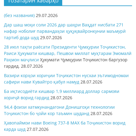
Тозатарин хабарҳо
(без названия)
29.07.2026
Дар шаш моҳи соли 2026 дар шаҳри Ваҳдат нисбати 271
нафар ноболиғ парвандаҳои ҳуқуқвайронкунии маъмурӣ
тартиб дода шуд
29.07.2026
28 июл таҳти раёсати Президенти Ҷумҳурии Тоҷикистон,
Раиси Ҳукумати кишвар, Пешвои миллат муҳтарам Эмомалӣ
Раҳмон
маҷлиси
Ҳукумати Ҷумҳурии Тоҷикистон баргузор
гардид.
28.07.2026
Вазири корҳои хориҷии Тоҷикистон нусхаи эътимодномаи
сафири нави Кувайтро қабул намуд
28.07.2026
Ба иқтисодиёти кишвар 1,9 миллиард доллар сармояи
хориҷӣ ворид гардид
28.07.2026
94,4 фоизи хатмкунандагони Донишгоҳи технологии
Тоҷикистон бо ҷойи кор таъмин шуданд
28.07.2026
Ҳавопаймои нави Boeing 737-8 MAX ба Тоҷикистон ворид
карда шуд
27.07.2026