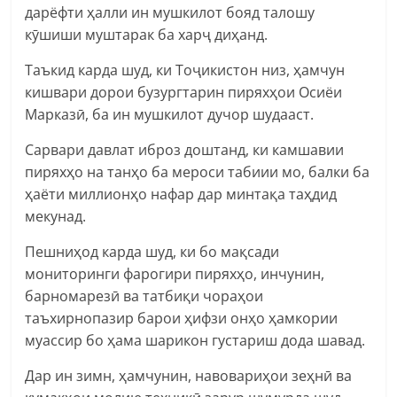
дарёфти ҳалли ин мушкилот бояд талошу
кӯшиши муштарак ба харҷ диҳанд.
Таъкид карда шуд, ки Тоҷикистон низ, ҳамчун
кишвари дорои бузургтарин пиряхҳои Осиёи
Марказӣ, ба ин мушкилот дучор шудааст.
Сарвари давлат иброз доштанд, ки камшавии
пиряхҳо на танҳо ба мероси табиии мо, балки ба
ҳаёти миллионҳо нафар дар минтақа таҳдид
мекунад.
Пешниҳод карда шуд, ки бо мақсади
мониторинги фарогири пиряхҳо, инчунин,
барномарезӣ ва татбиқи чораҳои
таъхирнопазир барои ҳифзи онҳо ҳамкории
муассир бо ҳама шарикон густариш дода шавад.
Дар ин зимн, ҳамчунин, навовариҳои зеҳнӣ ва