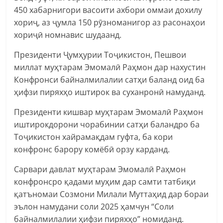
450 хабарнигори васоити ахбори оммаи дохилу
хориҷ, аз ҷумла 150 рӯзноманигор аз расонаҳои
хориҷӣ номнавис шудаанд.
Президенти Ҷумҳурии Тоҷикистон, Пешвои
миллат муҳтарам Эмомалӣ Раҳмон дар нахустин
Конфронси байналмилалии сатҳи баланд оид ба
ҳифзи пиряхҳо иштирок ва суханронӣ намуданд.
Президенти кишвар муҳтарам Эмомалӣ Раҳмон
иштирокдорони чорабинии сатҳи баландро ба
Тоҷикистон хайрамақдам гуфта, ба кори
конфронс барору комёбӣ орзу карданд.
Сарвари давлат муҳтарам Эмомалӣ Раҳмон
конфронсро қадами муҳим дар самти татбиқи
қатъномаи Созмони Милали Муттаҳид дар бораи
эълон намудани соли 2025 ҳамчун “Соли
байналмилалии ҳифзи пиряхҳо” номиданд.