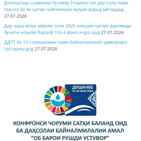
Донишгоҳи славянии Русияву Тоҷикистон дар соли нави
таҳсил бо як қатор навгониҳои муҳим ворид мегардад
27.07.2026
Дар шаш моҳи аввали соли 2026 нақшаи қисми даромади
буҷети ноҳияи Варзоб 103,4 фоиз иҷро шуд
27.07.2026
ДДТТ бо 13 созишномаи нави байналмилалӣ ҳамкориро
густариш дод
27.07.2026