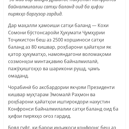
байналмилалии сатҳи баланд оид ба ҳифзи
пиряхҳо баргузор гардид.
Дар маҳалли ҳамоиши сатҳи баланд — Кохи
Сомони бӯстонсаройи Ҳукумати Ҷумҳурии
Тоҷикистон беш аз 2500 коршиноси сатҳи
баланд аз 80 кишвар, роҳбарони ҳайатҳои як
қатор ҳукуматҳо, намояндагони воломақоми
созмонҳои минтақавию байналмилалӣ,
пажӯҳишгоҳҳо ва шарикони рушд, ҷамъ
омаданд.
Чорабинӣ бо аксбардории якҷояи Президенти
кишвар муҳтарам Эмомалӣ Раҳмон ва
роҳбарони ҳайатҳои иштирокдори нахустин
Конфронси байналмилалии сатҳи баланд оид ба
ҳифзи пиряхҳо оғоз гардид.
Бояд гуфт, ки барои инъикоси конфронс беш аз