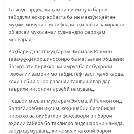
Таъкид гардид, ки ҳамоиши имрӯза барои
табодули афкор вобаста ба ин мавзӯи ҳаётан
муҳим, инчунин, истифодаи оқилонаи захираҳои
об арсаи муколамаи судмандро фароҳам
меоварад.
Роҳбари давлат муҳтарам Эмомалӣ Раҳмон
таваҷҷуҳи коршиносонро ба масъалаи обшавии
босуръати пиряхҳо, ки имрӯз ба як буҳрони
глобалии замони мо табдил ёфтааст, ҷалб карда,
коҳишёбии онро раванди ташвишовар дар
таърихи инсоният арзёбӣ намуданд.
Пешвои миллат муҳтарам Эмомалӣ Раҳмон оид
ба тағйирёбии иқлим, коҳишёбии бесобиқаи
пиряхҳо ва оқибатҳои фоҷеабори он барои
аҳолии сайёра бо таҳлилҳо андешаронӣ намуда,
зарур шумурданд, ки ҷомеаи ҷаҳонӣ барои