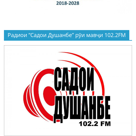
Радиои “Садои Душанбе” рӯи мавҷи 102.2FM