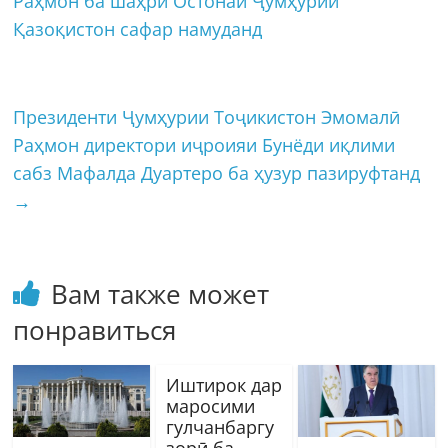
Раҳмон ба шаҳри Остонаи Ҷумҳурии
Қазоқистон сафар намуданд
Президенти Ҷумҳурии Тоҷикистон Эмомалӣ
Раҳмон директори иҷроияи Бунёди иқлими
сабз Мафалда Дуартеро ба ҳузур пазируфтанд
→
Вам также может
понравиться
Иштирок дар
маросими
гулчанбаргу
зорӣ ба