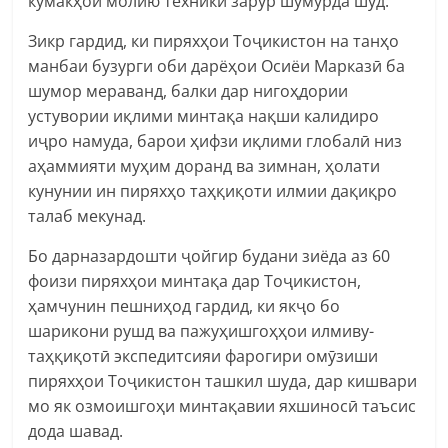
кумакҳои молию техникӣ зарур шумурда шуд.
Зикр гардид, ки пиряхҳои Тоҷикистон на танҳо
манбаи бузурги оби дарёҳои Осиёи Марказӣ ба
шумор мераванд, балки дар нигоҳдории
устувории иқлими минтақа нақши калидиро
иҷро намуда, барои ҳифзи иқлими глобалӣ низ
аҳаммияти муҳим доранд ва зимнан, ҳолати
кунунии ин пиряхҳо таҳқиқоти илмии дақиқро
талаб мекунад.
Бо дарназардошти ҷойгир будани зиёда аз 60
фоизи пиряхҳои минтақа дар Тоҷикистон,
ҳамчунин пешниҳод гардид, ки якҷо бо
шарикони рушд ва пажуҳишгоҳҳои илмиву-
таҳқиқотӣ экспедитсияи фарогири омӯзиши
пиряхҳои Тоҷикистон ташкил шуда, дар кишвари
мо як озмоишгоҳи минтақавии яхшиносӣ таъсис
дода шавад.