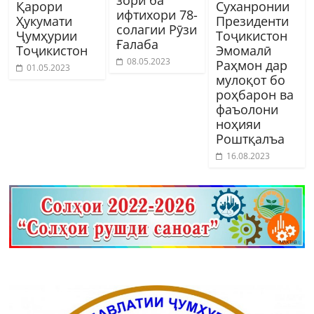
Қарори
Cуханронии
ифтихори 78-
Ҳукумати
Президенти
солагии Рӯзи
Ҷумҳурии
Тоҷикистон
Ғалаба
Тоҷикистон
Эмомалӣ
08.05.2023
Раҳмон дар
01.05.2023
мулоқот бо
роҳбарон ва
фаъолони
ноҳияи
Роштқалъа
16.08.2023