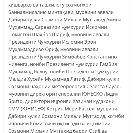
кишварҳо ва ташкилоту созмонҳои
байналмилалию минтақавӣ, муовини аввали
Дабири кулли Созмони Милали Муттаҳид Амина
Муҳаммад, Сарвазири Ҷумҳурии Исломии
Покистон Шаҳбоз Шариф, муовини аввали
Президенти Ҷумҳурии Исломии Эрон
Муҳаммадризо Ориф, муовини аввали
Президенти Ҷумҳурии Зимбабве Константино
Чивенга, ноиби Президенти Ҷумҳурии Гамбия
Муҳаммад Яллоу, ноиби Президенти Ҷумҳурии
Малдив Ҳусейн Муҳаммад Латиф, Дабири кулли
Созмони ҷаҳонии метеорология Селеста Сауло,
муовини директори генералии ЮНЕСКО Лидия
Брито, директори иҷроияи Хазинаи кӯдакони
СММ (ЮНИСЕФ) Кетрин Мери Рассел, муовини
Дабири кулли Созмони Милали Муттаҳид, котиби
иҷроияи Комиссияи иқтисодӣ ва иҷтимоии
Созмони Милали Муттаҳид барои Осиё ва