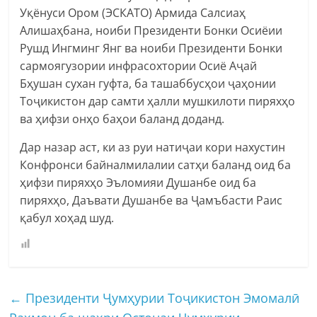
Уқёнуси Ором (ЭСКАТО) Армида Салсиаҳ
Алишаҳбана, ноиби Президенти Бонки Осиёии
Рушд Ингминг Янг ва ноиби Президенти Бонки
сармоягузории инфрасохтории Осиё Аҷай
Бҳушан сухан гуфта, ба ташаббусҳои ҷаҳонии
Тоҷикистон дар самти ҳалли мушкилоти пиряхҳо
ва ҳифзи онҳо баҳои баланд доданд.
Дар назар аст, ки аз руи натиҷаи кори нахустин
Конфронси байналмилалии сатҳи баланд оид ба
ҳифзи пиряхҳо Эъломияи Душанбе оид ба
пиряхҳо, Даъвати Душанбе ва Ҷамъбасти Раис
қабул хоҳад шуд.
←
Президенти Ҷумҳурии Тоҷикистон Эмомалӣ