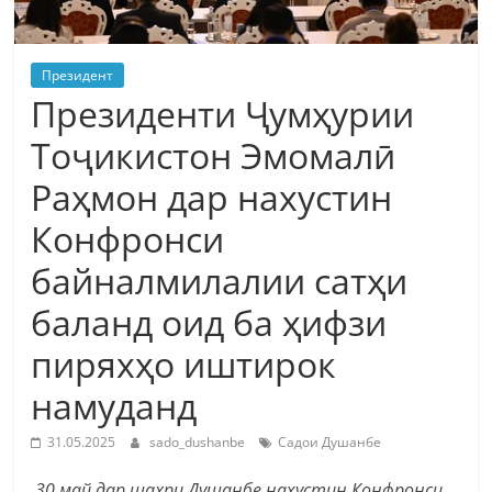
Президент
Президенти Ҷумҳурии
Тоҷикистон Эмомалӣ
Раҳмон дар нахустин
Конфронси
байналмилалии сатҳи
баланд оид ба ҳифзи
пиряхҳо иштирок
намуданд
31.05.2025
sado_dushanbe
Садои Душанбе
30 май дар шаҳри Душанбе нахустин Конфронси