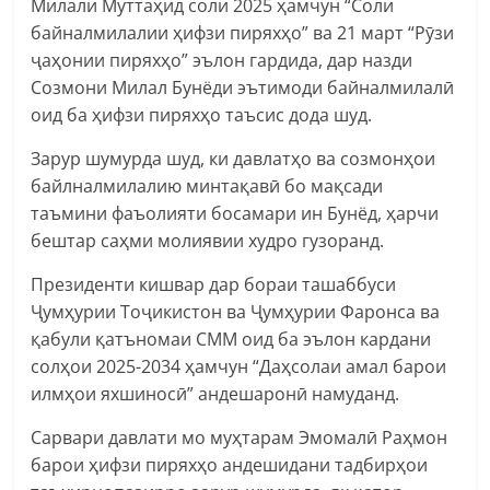
Милали Муттаҳид соли 2025 ҳамчун “Соли
байналмилалии ҳифзи пиряхҳо” ва 21 март “Рӯзи
ҷаҳонии пиряхҳо” эълон гардида, дар назди
Созмони Милал Бунёди эътимоди байналмилалӣ
оид ба ҳифзи пиряхҳо таъсис дода шуд.
Зарур шумурда шуд, ки давлатҳо ва созмонҳои
байлналмилалию минтақавӣ бо мақсади
таъмини фаъолияти босамари ин Бунёд, ҳарчи
бештар саҳми молиявии худро гузоранд.
Президенти кишвар дар бораи ташаббуси
Ҷумҳурии Тоҷикистон ва Ҷумҳурии Фаронса ва
қабули қатъномаи СММ оид ба эълон кардани
солҳои 2025-2034 ҳамчун “Даҳсолаи амал барои
илмҳои яхшиносӣ” андешаронӣ намуданд.
Сарвари давлати мо муҳтарам Эмомалӣ Раҳмон
барои ҳифзи пиряхҳо андешидани тадбирҳои