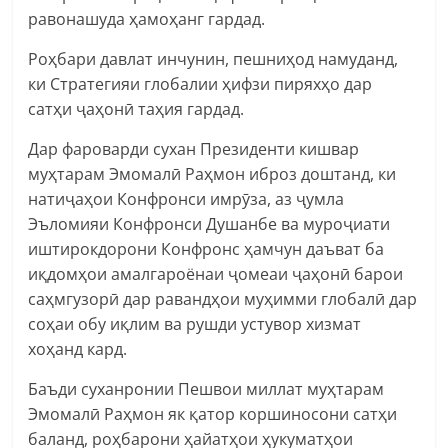
равонашуда ҳамоҳанг гардад.
Роҳбари давлат инчунин, пешниҳод намуданд,
ки Стратегияи глобалии ҳифзи пиряхҳо дар
сатҳи ҷаҳонӣ таҳия гардад.
Дар фароварди сухан Президенти кишвар
муҳтарам Эмомалӣ Раҳмон иброз доштанд, ки
натиҷаҳои Конфронси имрӯза, аз ҷумла
Эъломияи Конфронси Душанбе ва муроҷиати
иштирокдорони Конфронс ҳамчун даъват ба
иқдомҳои амалгароёнаи ҷомеаи ҷаҳонӣ барои
саҳмгузорӣ дар равандҳои муҳимми глобалӣ дар
соҳаи обу иқлим ва рушди устувор хизмат
хоҳанд кард.
Баъди суханронии Пешвои миллат муҳтарам
Эмомалӣ Раҳмон як қатор коршиносони сатҳи
баланд, роҳбарони ҳайатҳои ҳукуматҳои