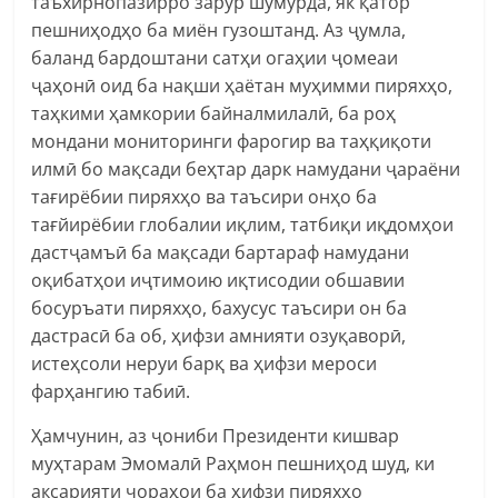
таъхирнопазирро зарур шумурда, як қатор
пешниҳодҳо ба миён гузоштанд. Аз ҷумла,
баланд бардоштани сатҳи огаҳии ҷомеаи
ҷаҳонӣ оид ба нақши ҳаётан муҳимми пиряхҳо,
таҳкими ҳамкории байналмилалӣ, ба роҳ
мондани мониторинги фарогир ва таҳқиқоти
илмӣ бо мақсади беҳтар дарк намудани ҷараёни
тағирёбии пиряхҳо ва таъсири онҳо ба
тағйирёбии глобалии иқлим, татбиқи иқдомҳои
дастҷамъӣ ба мақсади бартараф намудани
оқибатҳои иҷтимоию иқтисодии обшавии
босуръати пиряхҳо, бахусус таъсири он ба
дастрасӣ ба об, ҳифзи амнияти озуқаворӣ,
истеҳсоли неруи барқ ва ҳифзи мероси
фарҳангию табиӣ.
Ҳамчунин, аз ҷониби Президенти кишвар
муҳтарам Эмомалӣ Раҳмон пешниҳод шуд, ки
аксарияти чораҳои ба ҳифзи пиряхҳо