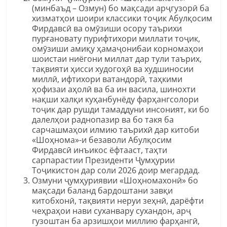
(минбаъд – Озмун) бо мақсади арҷгузорӣ ба
хизматҳои шоири классики тоҷик Абулқосим
Фирдавсӣ ва омӯзиши осору таърихи
пурғановату пурифтихори миллати тоҷик,
омӯзиши амиқу ҳамаҷонибаи корномаҳои
шоистаи ниёгони миллат дар тули таърих,
тақвияти ҳисси худогоҳӣ ва худшиносии
миллӣ, ифтихори ватандорӣ, таҳкими
ҳофизаи аҳолӣ ва ба ин васила, шинохти
нақши халқи куҳанбунёду фарҳангсолори
тоҷик дар рушди тамаддуни инсоният, ки бо
далелҳои раднопазир ва бо такя ба
сарчашмаҳои илмию таърихӣ дар китоби
«Шоҳнома»-и безаволи Абулқосим
Фирдавсӣ инъикос ёфтааст, таҳти
сарпарастии Президенти Ҷумҳурии
Тоҷикистон дар соли 2026 доир мегардад.
Озмуни ҷумҳуриявии «Шоҳномахонӣ» бо
мақсади баланд бардоштани завқи
китобхонӣ, тақвияти неруи зеҳнӣ, дарёфти
чеҳраҳои нави суханвару сухандон, арҷ
гузоштан ба арзишҳои миллию фарҳангӣ,