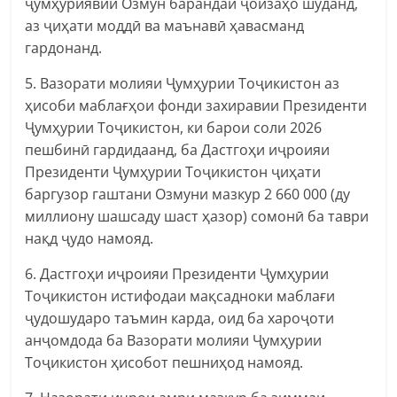
ҷумҳуриявии Озмун барандаи ҷоизаҳо шуданд,
аз ҷиҳати моддӣ ва маънавӣ ҳавасманд
гардонанд.
5. Вазорати молияи Ҷумҳурии Тоҷикистон аз
ҳисоби маблағҳои фонди захиравии Президенти
Ҷумҳурии Тоҷикистон, ки барои соли 2026
пешбинӣ гардидаанд, ба Дастгоҳи иҷроияи
Президенти Ҷумҳурии Тоҷикистон ҷиҳати
баргузор гаштани Озмуни мазкур 2 660 000 (ду
миллиону шашсаду шаст ҳазор) сомонӣ ба таври
нақд ҷудо намояд.
6. Дастгоҳи иҷроияи Президенти Ҷумҳурии
Тоҷикистон истифодаи мақсадноки маблағи
ҷудошударо таъмин карда, оид ба хароҷоти
анҷомдода ба Вазорати молияи Ҷумҳурии
Тоҷикистон ҳисобот пешниҳод намояд.