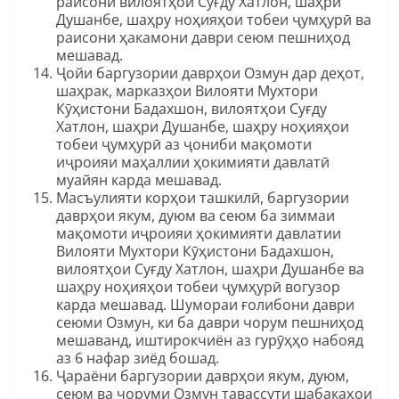
раисони вилоятҳои Суғду Хатлон, шаҳри
Душанбе, шаҳру ноҳияҳои тобеи ҷумҳурӣ ва
раисони ҳакамони даври сеюм пешниҳод
мешавад.
Ҷойи баргузории даврҳои Озмун дар деҳот,
шаҳрак, марказҳои Вилояти Мухтори
Кӯҳистони Бадахшон, вилоятҳои Суғду
Хатлон, шаҳри Душанбе, шаҳру ноҳияҳои
тобеи ҷумҳурӣ аз ҷониби мақомоти
иҷроияи маҳаллии ҳокимияти давлатӣ
муайян карда мешавад.
Масъулияти корҳои ташкилӣ, баргузории
даврҳои якум, дуюм ва сеюм ба зиммаи
мақомоти иҷроияи ҳокимияти давлатии
Вилояти Мухтори Кӯҳистони Бадахшон,
вилоятҳои Суғду Хатлон, шаҳри Душанбе ва
шаҳру ноҳияҳои тобеи ҷумҳурӣ вогузор
карда мешавад. Шумораи ғолибони даври
сеюми Озмун, ки ба даври чорум пешниҳод
мешаванд, иштирокчиён аз гурӯҳҳо набояд
аз 6 нафар зиёд бошад.
Ҷараёни баргузории даврҳои якум, дуюм,
сеюм ва чоруми Озмун тавассути шабакаҳои