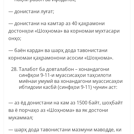
— донистани луғат;
— донистани на камтар аз 40 қаҳрамони
достонҳои «Шоҳнома» ва корномаи мухтасари
онҳо;
— баён кардан ва шарҳ дода тавонистани
корномаи қаҳрамонони асосии «Шоҳнома».
Талабот ба довталабон – хонандагони
синфҳои 9-11-и муассисаҳои таҳсилоти
миёнаи умумӣ ва хонандагони муассисаҳои
ибтидоии касбӣ (синфҳои 9-11) чунин аст:
— аз ёд донистани на кам аз 1500 байт, шоҳбайт
ва ё порчаҳо аз «Шоҳнома» ва як достони
мукаммал;
— шарҳ дода тавонистани мазмуни маводде, ки