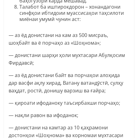
баҳогузорӣ карда мешавад.
Талабот ба иштирокдорон – хонандагони
синфҳои ибтидоии муассисаҳои таҳсилоти
миёнаи умумӣ чунин аст:
— аз ёд донистани на кам аз 500 мисраъ,
шоҳбайт ва ё порчаҳо аз «Шоҳнома»;
— донистани шарҳи ҳоли мухтасари Абулқосим
Фирдавсӣ;
— аз ёд донистани байт ва порчаҳои алоҳида
дар васфи ақлу хирад, Ватану ватандӯстӣ, сулҳу
ваҳдат, ростӣ, донишу варзиш ва ғайра;
— қироати ифоданоку таъсирбахши порчаҳо;
— нақли равон ва ифоданок;
— донистани на камтар аз 10 қаҳрамони
достонҳои «Шоҳнома» ва корномаи мухтасари