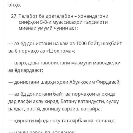
онҳо.
Талабот ба довталабон – хонандагони
синфҳои 5-8-и муассисаҳои таҳсилоти
миёнаи умумӣ чунин аст:
— аз ёд донистани на кам аз 1000 байт, шоҳбайт
ва ё порчаҳо аз «Шоҳнома»;
— шарҳ дода тавонистани мазмуни маводде, ки
аз ёд кардааст;
— донистани шарҳи ҳоли Абулқосим Фирдавсӣ;
— аз ёд донистани байт ва порчаҳои алоҳида
дар васфи ақлу хирад, Ватану ватандӯстӣ, сулҳу
ваҳдат, ростӣ, донишу варзиш ва ғайра;
— қироати ифоданоку таъсирбахши порчаҳо;
— нақли равон ва ифоданок;