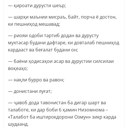
— қироати дурусти шеър;
— шарҳи маънии мисраъ, байт, порча ё достон,
ки пешниҳод мешавад;
— риояи одоби тартиб додан ва дурусту
мухтасар будани дафтаре, ки довталаб пешниҳод
кардааст ва беғалат будани он;
— баёни ҳодисаҳои асар ва дурустии силсилаи
воқеаҳо;
— нақли бурро ва равон;
— донистани луғат;
— ҷавоб дода тавонистан ба дигар шарт ва
талаботе, ки дар боби 6 ҳамин Низомнома –
«Талабот ба иштирокдорони Озмун» зикр карда
шудаанд.