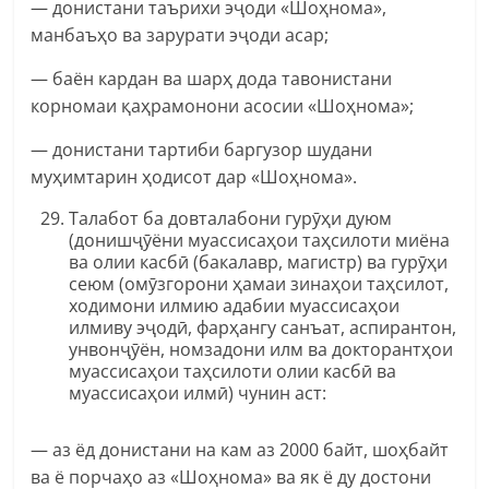
— донистани таърихи эҷоди «Шоҳнома»,
манбаъҳо ва зарурати эҷоди асар;
— баён кардан ва шарҳ дода тавонистани
корномаи қаҳрамонони асосии «Шоҳнома»;
— донистани тартиби баргузор шудани
муҳимтарин ҳодисот дар «Шоҳнома».
Талабот ба довталабони гурӯҳи дуюм
(донишҷӯёни муассисаҳои таҳсилоти миёна
ва олии касбӣ (бакалавр, магистр) ва гурӯҳи
сеюм (омӯзгорони ҳамаи зинаҳои таҳсилот,
ходимони илмию адабии муассисаҳои
илмиву эҷодӣ, фарҳангу санъат, аспирантон,
унвонҷӯён, номзадони илм ва докторантҳои
муассисаҳои таҳсилоти олии касбӣ ва
муассисаҳои илмӣ) чунин аст:
— аз ёд донистани на кам аз 2000 байт, шоҳбайт
ва ё порчаҳо аз «Шоҳнома» ва як ё ду достони