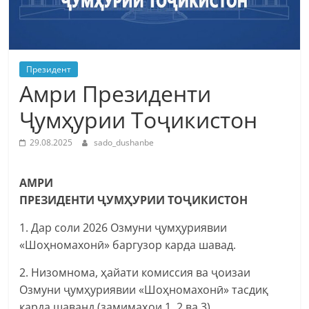
Президент
Амри Президенти
Ҷумҳурии Тоҷикистон
29.08.2025
sado_dushanbe
АМРИ
ПРЕЗИДЕНТИ ҶУМҲУРИИ ТОҶИКИСТОН
1. Дар соли 2026 Озмуни ҷумҳуриявии
«Шоҳномахонӣ» баргузор карда шавад.
2. Низомнома, ҳайати комиссия ва ҷоизаи
Озмуни ҷумҳуриявии «Шоҳномахонӣ» тасдиқ
карда шаванд (замимаҳои 1, 2 ва 3).