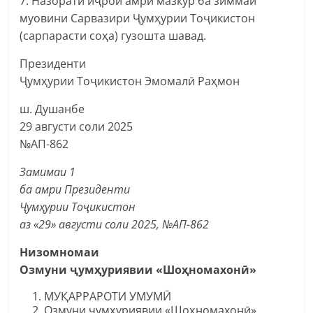
7. Назорати иҷрои амри мазкур ба зиммаи
муовини Сарвазири Ҷумҳурии Тоҷикистон
(сарпарасти соҳа) гузошта шавад.
Президенти
Ҷумҳурии Тоҷикистон Эмомалӣ Раҳмон
ш. Душанбе
29 августи соли 2025
№АП-862
Замимаи 1
ба амри Президенти
Ҷумҳурии Тоҷикистон
аз «29» августи соли 2025, №АП-862
Низомномаи
Озмуни ҷумҳуриявии «Шоҳномахонӣ»
МУҚАРРАРОТИ УМУМӢ
Озмуни ҷумҳуриявии «Шоҳномахонӣ»