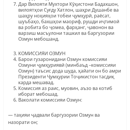
Дар Вилояти Мухтори Кӯҳистони Бадахшон,
вилоятҳои Суғду Хатлон, шаҳри Душанбе ва
шаҳру ноҳияҳои тобеи ҷумҳурӣ, раёсат,
шуъбаҳо, бахшҳои маориф, рушди иҷтимоӣ
ва робита бо ҷомеа, фарҳанг, ҷавонон ва
варзиш масъулони ташкил ва баргузории
Озмун мебошанд.
КОМИССИЯИ ОЗМУН
Барои гузаронидани Озмун комиссияи
Озмуни ҷумҳуриявӣ (минбаъд –комиссияи
Озмун) таъсис дода шуда, ҳайати он бо амри
Президенти Ҷумҳурии Тоҷикистон тасдиқ
карда мешавад.
Комиссия аз раис, муовин, аъзо ва котиб
иборат мебошад.
Ваколати комиссияи Озмун:
— таҳияи ҷадвали баргузории Озмун ва
назорати он;