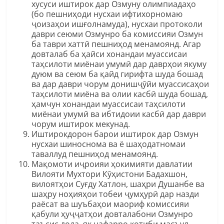
хусуси иштирок дар Озмуну олимпиадаҳо
(бо пешниҳоди нусхаи ифтихорномаю
ҷоизаҳои ишғолнамуда), нусхаи протоколи
даври сеюми Озмунро ба комиссияи Озмун
ба таври хаттӣ пешниҳод менамоянд. Агар
довталаб ба ҳайси хонандаи муассисаи
таҳсилоти миёнаи умумӣ дар даврҳои якуму
дуюм ва сеюм ба қайд гирифта шуда бошад
ва дар даври чорум донишҷӯйи муассисаҳои
таҳсилоти миёна ва олии касбӣ шуда бошад,
ҳамчун хонандаи муассисаи таҳсилоти
миёнаи умумӣ ва ибтидоии касбӣ дар даври
чорум иштирок мекунад.
Иштирокдорон барои иштирок дар Озмун
нусхаи шиноснома ва ё шаҳодатномаи
таваллуд пешниҳод менамоянд.
Мақомоти иҷроияи ҳокимияти давлатии
Вилояти Мухтори Кӯҳистони Бадахшон,
вилоятҳои Суғду Хатлон, шаҳри Душанбе ва
шаҳру ноҳияҳои тобеи ҷумҳурӣ дар назди
раёсат ва шуъбаҳои маориф комиссияи
қабули ҳуҷҷатҳои довталабони Озмунро