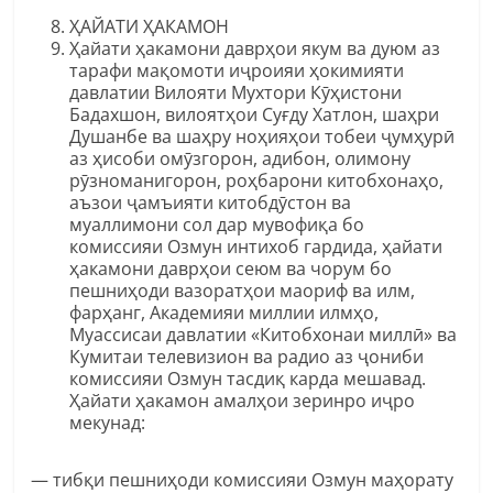
ҲАЙАТИ ҲАКАМОН
Ҳайати ҳакамони даврҳои якум ва дуюм аз
тарафи мақомоти иҷроияи ҳокимияти
давлатии Вилояти Мухтори Кӯҳистони
Бадахшон, вилоятҳои Суғду Хатлон, шаҳри
Душанбе ва шаҳру ноҳияҳои тобеи ҷумҳурӣ
аз ҳисоби омӯзгорон, адибон, олимону
рӯзноманигорон, роҳбарони китобхонаҳо,
аъзои ҷамъияти китобдӯстон ва
муаллимони сол дар мувофиқа бо
комиссияи Озмун интихоб гардида, ҳайати
ҳакамони даврҳои сеюм ва чорум бо
пешниҳоди вазоратҳои маориф ва илм,
фарҳанг, Академияи миллии илмҳо,
Муассисаи давлатии «Китобхонаи миллӣ» ва
Кумитаи телевизион ва радио аз ҷониби
комиссияи Озмун тасдиқ карда мешавад.
Ҳайати ҳакамон амалҳои зеринро иҷро
мекунад:
— тибқи пешниҳоди комиссияи Озмун маҳорату