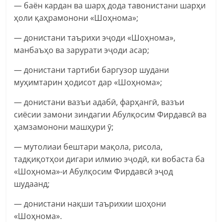
— баён кардан ва шарҳ дода тавонистани шарҳи
ҳоли қаҳрамонони «Шоҳнома»;
— донистани таърихи эҷоди «Шоҳнома»,
манбаъҳо ва зарурати эҷоди асар;
— донистани тартиби баргузор шудани
муҳимтарин ҳодисот дар «Шоҳнома»;
— донистани вазъи адабӣ, фарҳангӣ, вазъи
сиёсии замони зиндагии Абулқосим Фирдавсӣ ва
ҳамзамонони машҳури ӯ;
— мутолиаи бештари мақола, рисола,
тадқиқотҳои дигари илмию эҷодӣ, ки вобаста ба
«Шоҳнома»-и Абулқосим Фирдавсӣ эҷод
шудаанд;
— донистани нақши таърихии шоҳони
«Шоҳнома».