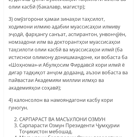
олии касбӣ (бакалавр, магистр);
3) омӯзгорони ҳамаи зинаҳои таҳсилот,
ходимони илмию адабии муассисаҳои илмиву
эҷодӣ, фарҳангу санъат, аспирантон, унвонҷӯён,
номзадони илм ва докторантҳои муассисаҳои
таҳсилоти олии касбӣ ва муассисаҳои илмӣ (ба
истиснои олимону донишмандоне, ки вобаста ба
«Шоҳнома»-и Абулқосим Фирдавсӣ кори илмӣ ё
дигар тадқиқот анҷом додаанд, аъзои вобаста ва
пайвастаи Академияи миллии илмҳо ва
академияҳои соҳавӣ);
4) калонсолон ва намояндагони касбу кори
гуногун.
САРПАРАСТ ВА МАСЪУЛОНИ ОЗМУН
Сарпарасти Озмун Президенти Ҷумҳурии
Тоҷикистон мебошад.