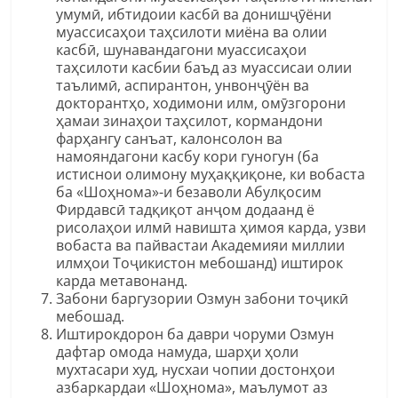
умумӣ, ибтидоии касбӣ ва донишҷӯёни
муассисаҳои таҳсилоти миёна ва олии
касбӣ, шунавандагони муассисаҳои
таҳсилоти касбии баъд аз муассисаи олии
таълимӣ, аспирантон, унвонҷӯён ва
докторантҳо, ходимони илм, омӯзгорони
ҳамаи зинаҳои таҳсилот, кормандони
фарҳангу санъат, калонсолон ва
намояндагони касбу кори гуногун (ба
истиснои олимону муҳаққиқоне, ки вобаста
ба «Шоҳнома»-и безаволи Абулқосим
Фирдавсӣ тадқиқот анҷом додаанд ё
рисолаҳои илмӣ навишта ҳимоя карда, узви
вобаста ва пайвастаи Академияи миллии
илмҳои Тоҷикистон мебошанд) иштирок
карда метавонанд.
Забони баргузории Озмун забони тоҷикӣ
мебошад.
Иштирокдорон ба даври чоруми Озмун
дафтар омода намуда, шарҳи ҳоли
мухтасари худ, нусхаи чопии достонҳои
азбаркардаи «Шоҳнома», маълумот аз