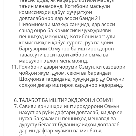
таъсис дода, як нафарро котиби масъул
таъин менамоянд. Котибони масъули
комиссияҳои қабул ҳуҷҷатҳои
довталабонро дар асоси банди 21
Низомномаи мазкур санҷида, дар асоси
санад онро ба Комиссияи ҷумҳуриявӣ
пешниҳод мекунанд. Котибони масъули
комиссияҳои қабул суроға, рӯз ва ҷойи
баргузории Озмунро ба иштирокдорон
тавассути воситаҳои ахбори омма ва
масъулон эълон менамоянд.
Ғолибони даври чоруми Озмун, ки сазовори
ҷойҳои якум, дуюм, сеюм ва барандаи
Шоҳҷоиза гардиданд, ҳуқуқи дар ду Озмуни
солҳои дигар иштирок карданро надоранд.
ТАЛАБОТ БА ИШТИРОКДОРОНИ ОЗМУН
Савияи донишҳои иштирокдорони Озмун
нахуст аз рӯйи дафтари довталаб, ки дар се
нусха ба ҳакамон пешниҳод мешавад ва
дурусту беғалат будани қайдҳои довталаб
дар ин дафтар муайян ва минбаъд