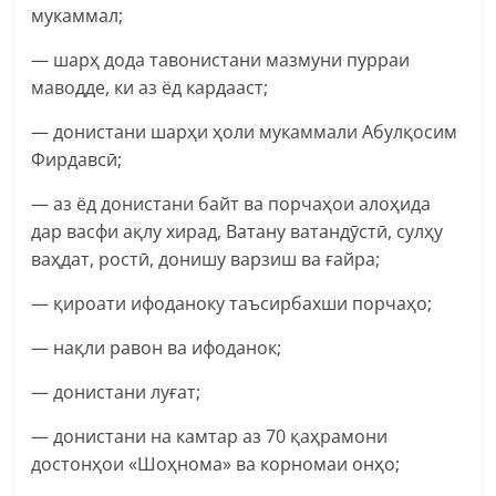
мукаммал;
— шарҳ дода тавонистани мазмуни пурраи
маводде, ки аз ёд кардааст;
— донистани шарҳи ҳоли мукаммали Абулқосим
Фирдавсӣ;
— аз ёд донистани байт ва порчаҳои алоҳида
дар васфи ақлу хирад, Ватану ватандӯстӣ, сулҳу
ваҳдат, ростӣ, донишу варзиш ва ғайра;
— қироати ифоданоку таъсирбахши порчаҳо;
— нақли равон ва ифоданок;
— донистани луғат;
— донистани на камтар аз 70 қаҳрамони
достонҳои «Шоҳнома» ва корномаи онҳо;