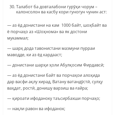
Талабот ба довталабони гурӯҳи чорум –
калонсолон ва касбу кори гуногун чунин аст:
— аз ёд донистани на кам 1000 байт, шоҳбайт ва
ё порчаҳо аз «Шоҳнома» ва як достони
мукаммал;
— шарҳ дода тавонистани мазмуни пурраи
маводде, ки аз ёд кардааст;
— донистани шарҳи ҳоли Абулқосим Фирдавсӣ;
— аз ёд донистани байт ва порчаҳои алоҳида
дар васфи ақлу хирад, Ватану ватандӯстӣ, сулҳу
ваҳдат, ростӣ, донишу варзиш ва ғайра;
— қироати ифоданоку таъсирбахши порчаҳо;
— нақли равон ва ифоданок;