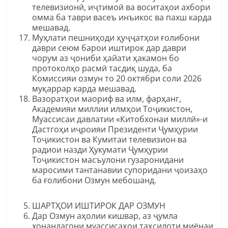
телевизионӣ, иҷтимоӣ ва воситаҳои ахбори
омма ба таври васеъ инъикос ва пахш карда
мешавад.
Муҳлати пешниҳоди ҳуҷҷатҳои ғолибони
даври сеюм барои иштирок дар даври
чорум аз ҷониби ҳайати ҳакамон бо
протоколҳо расмӣ тасдиқ шуда, ба
Комиссияи озмун то 20 октябри соли 2026
муқаррар карда мешавад.
Вазоратҳои маориф ва илм, фарҳанг,
Академияи миллии илмҳои Тоҷикистон,
Муассисаи давлатии «Китобхонаи миллӣ»-и
Дастгоҳи иҷроияи Президенти Ҷумҳурии
Тоҷикистон ва Кумитаи телевизион ва
радиои назди Ҳукумати Ҷумҳурии
Тоҷикистон масъулони гузаронидани
маросими тантанавии супоридани ҷоизаҳо
ба ғолибони Озмун мебошанд.
ШАРТҲОИ ИШТИРОК ДАР ОЗМУН
Дар Озмун аҳолии кишвар, аз ҷумла
хонандагони муассисаҳои таҳсилоти миёнаи