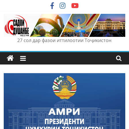
Skip
to
content
27 сол дар фазои иттилоотии Тоҷикистон