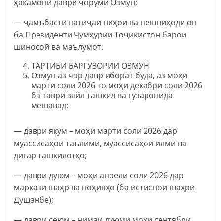
ҳакамони даври чоруми Озмун;
— ҷамъбасти натиҷаи ниҳоӣ ва пешниҳоди он
ба Президенти Ҷумҳурии Тоҷикистон барои
шиносоӣ ва маълумот.
ТАРТИБИ БАРГУЗОРИИ ОЗМУН
Озмун аз чор давр иборат буда, аз моҳи
марти соли 2026 то моҳи декабри соли 2026
ба таври зайл ташкил ва гузаронида
мешавад:
— даври якум – моҳи марти соли 2026 дар
муассисаҳои таълимӣ, муассисаҳои илмӣ ва
дигар ташкилотҳо;
— даври дуюм – моҳи апрели соли 2026 дар
маркази шаҳр ва ноҳияҳо (ба истиснои шаҳри
Душанбе);
— даври сеюм – нимаи дуюми моҳи сентябри