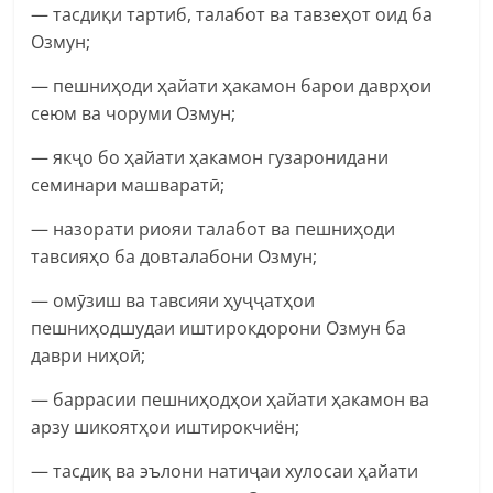
— тасдиқи тартиб, талабот ва тавзеҳот оид ба
Озмун;
— пешниҳоди ҳайати ҳакамон барои даврҳои
сеюм ва чоруми Озмун;
— якҷо бо ҳайати ҳакамон гузаронидани
семинари машваратӣ;
— назорати риояи талабот ва пешниҳоди
тавсияҳо ба довталабони Озмун;
— омӯзиш ва тавсияи ҳуҷҷатҳои
пешниҳодшудаи иштирокдорони Озмун ба
даври ниҳоӣ;
— баррасии пешниҳодҳои ҳайати ҳакамон ва
арзу шикоятҳои иштирокчиён;
— тасдиқ ва эълони натиҷаи хулосаи ҳайати