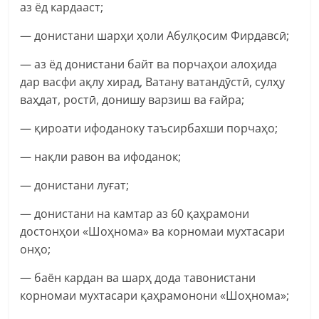
аз ёд кардааст;
— донистани шарҳи ҳоли Абулқосим Фирдавсӣ;
— аз ёд донистани байт ва порчаҳои алоҳида
дар васфи ақлу хирад, Ватану ватандӯстӣ, сулҳу
ваҳдат, ростӣ, донишу варзиш ва ғайра;
— қироати ифоданоку таъсирбахши порчаҳо;
— нақли равон ва ифоданок;
— донистани луғат;
— донистани на камтар аз 60 қаҳрамони
достонҳои «Шоҳнома» ва корномаи мухтасари
онҳо;
— баён кардан ва шарҳ дода тавонистани
корномаи мухтасари қаҳрамонони «Шоҳнома»;