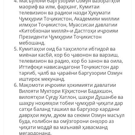
Масъулони баргузории Озмун вазоратҳои
маориф ва илм, фарҳанг, Кумитаи
телевизион ва радиои назди Ҳукумати
Ҷумҳурии Тоҷикистон, Академияи миллии
илмҳои Тоҷикистон, Муассисаи давлатии
«Китобхонаи миллӣ»-и Дастгоҳи иҷроияи
Президенти Ҷумҳурии Тоҷикистон
мебошанд.
Кумитаҳои оид ба таҳсилоти ибтидоӣ ва
миёнаи касбӣ, кор бо ҷавонон ва варзиш,
телевизион ва радио, кор бо занон ва оила,
Иттифоқи нависандагони Тоҷикистон дар
тарғиб, ҷалб ва ҷараёни баргузории Озмун
иштирок мекунанд.
Мақомоти иҷроияи ҳокимияти давлатии
Вилояти Мухтори Кӯҳистони Бадахшон,
вилоятҳои Суғду Хатлон, шаҳри Душанбе ва
шаҳру ноҳияҳои тобеи ҷумҳурӣ ҷиҳати дар
сатҳи баланд ташкил ва баргузор кардани
даврҳои якум, дуюм ва сеюми Озмун масъул
буда, ғолибон ва омӯзгорони онҳоро аз
ҷиҳати моддӣ ва маънавӣ ҳавасманд
мегардонанд.