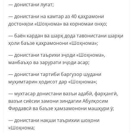
— донистани луғат;
— донистани на камтар аз 40 қаҳрамони
достонҳои «Шоҳнома» ва корномаи онҳо;
— баён кардан ва шарҳ дода тавонистани шарҳи
ҳоли баъзе қаҳрамонони «Шоҳнома»;
— донистани таърихи эҷоди «Шоҳнома»,
манбаъҳо ва зарурати эҷоди асар;
— донистани тартиби баргузор шудани
муҳимтарин ҳодисот дар «Шоҳнома»;
— мухтасар донистани вазъи адабӣ, фарҳангӣ,
вазъи сиёсии замони зиндагии Абулқосим
Фирдавсӣ ва баъзе ҳамзамонони машҳури ӯ;
— донистани нақши таърихии шоҳони
«Шоҳнома;