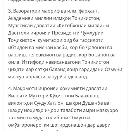
3. Вазоратҳои маориф ва илм, фарҳанг,
Академияи миллии илмҳои Тоҷикистон,
Муассисаи давлатии «Китобхонаи миллӣ»-и
Дастгоҳи иҷроияи Президенти Ҷумҳурии
Тоҷикистон, кумитаҳои оид ба таҳсилоти
ибтидоӣ ва миёнаи касбӣ, кор бо ҷавонон ва
варзиш, телевизион ва радио, кор бо занон ва
оила, Иттифоқи нависандагони Тоҷикистон
ҷиҳати дар сатҳи баланд доир гардидани Озмуни
мазкур чораҳои зарурӣ андешанд.
4. Мақомоти иҷроияи ҳокимияти давлатии
Вилояти Мухтори Кӯҳистони Бадахшон,
вилоятҳои Суғду Хатлон, шаҳри Душанбе ва
шаҳру ноҳияҳо иҷрои талаботи амри мазкурро
таъмин намуда, ғолибони Озмун ва
омӯзгоронеро, ки шогирдонашон дар даври