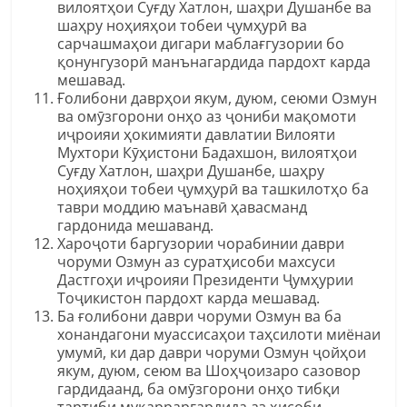
вилоятҳои Суғду Хатлон, шаҳри Душанбе ва
шаҳру ноҳияҳои тобеи ҷумҳурӣ ва
сарчашмаҳои дигари маблағгузории бо
қонунгузорӣ манънагардида пардохт карда
мешавад.
Ғолибони даврҳои якум, дуюм, сеюми Озмун
ва омӯзгорони онҳо аз ҷониби мақомоти
иҷроияи ҳокимияти давлатии Вилояти
Мухтори Кӯҳистони Бадахшон, вилоятҳои
Суғду Хатлон, шаҳри Душанбе, шаҳру
ноҳияҳои тобеи ҷумҳурӣ ва ташкилотҳо ба
таври моддию маънавӣ ҳавасманд
гардонида мешаванд.
Хароҷоти баргузории чорабинии даври
чоруми Озмун аз суратҳисоби махсуси
Дастгоҳи иҷроияи Президенти Ҷумҳурии
Тоҷикистон пардохт карда мешавад.
Ба ғолибони даври чоруми Озмун ва ба
хонандагони муассисаҳои таҳсилоти миёнаи
умумӣ, ки дар даври чоруми Озмун ҷойҳои
якум, дуюм, сеюм ва Шоҳҷоизаро сазовор
гардидаанд, ба омӯзгорони онҳо тибқи