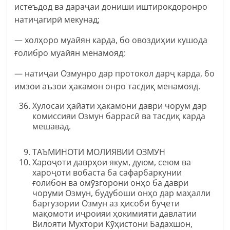
истеъдод ва дараҷаи дониши иштирокдоронро
натиҷагирӣ мекунад;
— холҳоро муайян карда, бо овоздиҳии кушода
ғолибро муайян менамояд;
— натиҷаи Озмунро дар протокол дарҷ карда, бо
имзои аъзои ҳакамон онро тасдиқ менамояд.
Хулосаи ҳайати ҳакамони даври чорум дар
комиссияи Озмун баррасӣ ва тасдиқ карда
мешавад.
ТАЪМИНОТИ МОЛИЯВИИ ОЗМУН
Хароҷоти даврҳои якум, дуюм, сеюм ва
хароҷоти вобаста ба сафарбаркунии
ғолибон ва омӯзгорони онҳо ба даври
чоруми Озмун, будубоши онҳо дар маҳалли
баргузории Озмун аз ҳисоби буҷети
мақомоти иҷроияи ҳокимияти давлатии
Вилояти Мухтори Кӯҳистони Бадахшон,