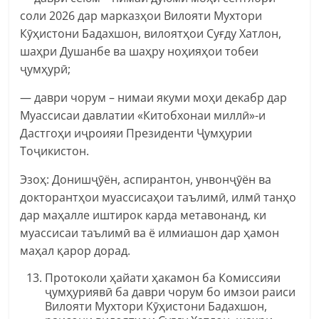
соли 2026 дар марказҳои Вилояти Мухтори
Кӯҳистони Бадахшон, вилоятҳои Суғду Хатлон,
шаҳри Душанбе ва шаҳру ноҳияҳои тобеи
ҷумҳурӣ;
— даври чорум – нимаи якуми моҳи декабр дар
Муассисаи давлатии «Китобхонаи миллӣ»-и
Дастгоҳи иҷроияи Президенти Ҷумҳурии
Тоҷикистон.
Эзоҳ: Донишҷӯён, аспирантон, унвонҷӯён ва
докторантҳои муассисаҳои таълимӣ, илмӣ танҳо
дар маҳалле иштирок карда метавонанд, ки
муассисаи таълимӣ ва ё илмиашон дар ҳамон
маҳал қарор дорад.
Протоколи ҳайати ҳакамон ба Комиссияи
ҷумҳуриявӣ ба даври чорум бо имзои раиси
Вилояти Мухтори Кӯҳистони Бадахшон,