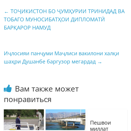
←
ТОҶИКИСТОН БО ҶУМҲУРИИ ТРИНИДАД ВА
ТОБАГО МУНОСИБАТҲОИ ДИПЛОМАТӢ
БАРҚАРОР НАМУД
Иҷлосияи панҷуми Маҷлиси вакилони халқи
шаҳри Душанбе баргузор мегардад
→
Вам также может
понравиться
Пешвои
миллат