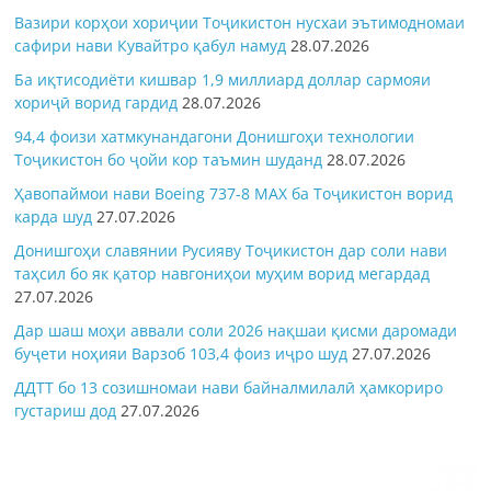
Вазири корҳои хориҷии Тоҷикистон нусхаи эътимодномаи
сафири нави Кувайтро қабул намуд
28.07.2026
Ба иқтисодиёти кишвар 1,9 миллиард доллар сармояи
хориҷӣ ворид гардид
28.07.2026
94,4 фоизи хатмкунандагони Донишгоҳи технологии
Тоҷикистон бо ҷойи кор таъмин шуданд
28.07.2026
Ҳавопаймои нави Boeing 737-8 MAX ба Тоҷикистон ворид
карда шуд
27.07.2026
Донишгоҳи славянии Русияву Тоҷикистон дар соли нави
таҳсил бо як қатор навгониҳои муҳим ворид мегардад
27.07.2026
Дар шаш моҳи аввали соли 2026 нақшаи қисми даромади
буҷети ноҳияи Варзоб 103,4 фоиз иҷро шуд
27.07.2026
ДДТТ бо 13 созишномаи нави байналмилалӣ ҳамкориро
густариш дод
27.07.2026