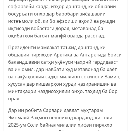
соф арзёбӣ карда, изҳор доштанд, ки обшавии
босуръати онҳо дар баробари зиёдшавии
истеъмоли об, ки бо афзоиши аҳолӣ ва рушди
иқтисодӣ вобастагӣ дорад, метавонад ба
оқибатҳои бағоят манфӣ оварда расонад.
Президенти мамлакат таъкид доштанд, ки
обшавии пиряхҳои Арктика ва Антарктида боиси
баландшавии сатҳи уқёнуси ҷаҳонӣ гардидааст
ва ин омил, дар навбати худ метавонад ба ҳаёт
ва накӯаҳволии садҳо миллион сокинони Замин,
хусусан дар кишварҳои хурди ҷазиранишин ва
минтақаҳои наздисоҳилии онҳо, таҳдид ба бор
орад.
Дар ин робита Сарвари давлат муҳтарам
Эмомалӣ Раҳмон пешниҳод карданд, ки соли
2025-ум Соли байналмилалии ҳифзи пиряхҳо