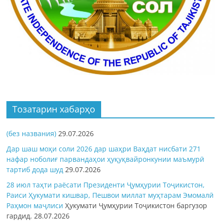
Тозатарин хабарҳо
(без названия)
29.07.2026
Дар шаш моҳи соли 2026 дар шаҳри Ваҳдат нисбати 271
нафар ноболиғ парвандаҳои ҳуқуқвайронкунии маъмурӣ
тартиб дода шуд
29.07.2026
28 июл таҳти раёсати Президенти Ҷумҳурии Тоҷикистон,
Раиси Ҳукумати кишвар, Пешвои миллат муҳтарам Эмомалӣ
Раҳмон
маҷлиси
Ҳукумати Ҷумҳурии Тоҷикистон баргузор
гардид.
28.07.2026