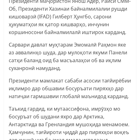
Президенти Маҷористон Янош Адер, Раиси СММ-
Об, Президенти Хазинаи байналмилалии рушди
кишоварзӣ (IFAD) Гилберт Ҳунгбо, сарони
ҳукуматҳои як қатор кишварҳо, инчунин
коршиносони байналмилалӣ иштирок карданд.
Сарвари давлат муҳтарам Эмомалӣ Раҳмон яке
аз аввалинҳо шуда, дар мулоқоти якуми Панели
сатҳи баланд оид ба масъалаҳои об ва иқлим
суханронӣ намуданд.
Президенти мамлакат сабаби асосии тағйирёбии
иқлимро дар обшавии босуръати пиряхҳо дар
натиҷаи гармшавии глобалӣ маънидод карданд.
Таъкид гардид, ки мутаассифона, имрӯзҳо мо
босуръат об шудани яхро дар Арктика,
Антарктида ва Гренландия мушоҳида менамоем.
Ҳамчунин, тағйироти ҷиддӣ дар пиряхҳои воқеъ
дар хушкӣ низ ба амал омада истодаанд.