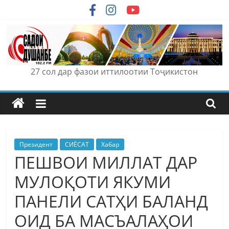
Skip
to
content
27 сол дар фазои иттилоотии Тоҷикистон
Президент
СИЁСАТ
Хабар
ПЕШВОИ МИЛЛАТ ДАР
МУЛОҚОТИ ЯКУМИ
ПАНЕЛИ САТҲИ БАЛАНД
ОИД БА МАСЪАЛАҲОИ