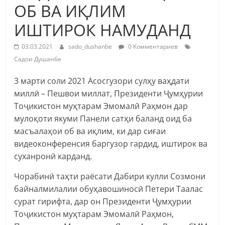
ОБ ВА ИҚЛИМ
ИШТИРОК НАМУДАНД
03.03.2021
sado_dushanbe
0 Комментариев
Садои Душанбе
3 марти соли 2021 Асосгузори сулҳу ваҳдати
миллӣ – Пешвои миллат, Президенти Ҷумҳурии
Тоҷикистон муҳтарам Эмомалӣ Раҳмон дар
мулоқоти якуми Панели сатҳи баланд оид ба
масъалаҳои об ва иқлим, ки дар сиғаи
видеоконференсия баргузор гардид, иштирок ва
суханронӣ карданд.
Чорабинӣ таҳти раёсати Дабири кулли Созмони
байналмилалии обуҳавошиносӣ Петери Таалас
сурат гирифта, дар он Президенти Ҷумҳурии
Тоҷикистон муҳтарам Эмомалӣ Раҳмон,