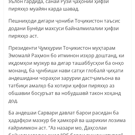
эълон гардида, санаи Рӯзи ҷаҳонии ҳифзи
пиряхҳо муайян карда шавад.
Пешниҳоди дигари ҷониби Тоҷикистон таъсис
додани Бунёди махсуси байналмилалии ҳифзи
пиряхҳо аст.
Президенти Ҷумҳурии Тоҷикистон муҳтарам
Эмомалӣ Раҳмон бо итминон изҳор доштанд, ки
иқдомҳои музкур ва дигар ташаббусҳои ба онҳо
монанд, ба ҷунбиши нави сатҳи глобалӣ ҷиҳати
андешидани чораҳои зарурии дастҷамъона ва
татбиқи амалҳо ба хотири ҳифзи пиряхҳо аз
обшавии босуръат ва нобудшавӣ такон хоҳанд
дод.
Ба андешаи Сарвари давлат барои расидан ба
ҳадафҳои мазкур бе ҳамкорӣ ва шарикии лозима
ғайриимкон аст. “Аз назари мо, Даҳсолаи