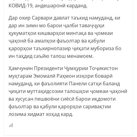
КОВИД-19, андешаронӣ карданд.
Дар охир Сарвари давлат таъкид намуданд, ки
дар ин зимн мо барои ҷалби таваҷҷуҳи
ҳукуматҳои кишварҳои минтақа ва ҷомеаи
ҷаҳонӣ ба амалҳои фаъолтар ва қабули
қарорҳои таъхирнопазир ҷиҳати мубориза бо
ин таҳдид саъйю талош менамоем.
Ҳамчунин Президенти Ҷумҳурии Тоҷикистон
муҳтарам Эмомалӣ Раҳмон изҳори боварӣ
намуданд, ки фаъолияти Панели сатҳи баланд
ҷиҳати муттаҳидсозии талошҳои ҷомеаи ҷаҳонӣ
ва хусусан пешвоёни сиёсӣ барои иқдомоти
фаъолтар ва қабули қарорҳои саривақтии
лозима хидмат хоҳад кард.