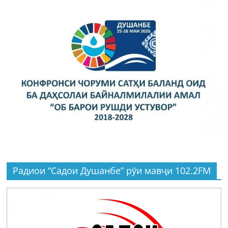
Радиои “Садои Душанбе” рӯи мавҷи 102.2FM