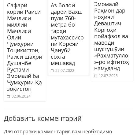
Эмомалӣ
Сафари
Аз болои
Раҳмон дар
кории Раиси
дарёи Вахш
ноҳияи
Маҷлиси
пули 760-
Деваштич
миллии
метра бо
Коргоҳи
Маҷлиси
тарҳи
пойафзол ва
Олии
мутахассисо
маводи
Ҷумҳурии
ни Кореяи
шустушӯии
Тоҷикистон,
Ҷанубӣ
«Раҳматулло
Раиси шаҳри
сохта
»-ро ифтитоҳ
Душанбе
мешавад
намуданд
Рустами
27.07.2022
Эмомалӣ ба
12.07.2025
Ҷумҳурии Қа
зоқистон
02.06.2024
Добавить комментарий
Для отправки комментария вам необходимо