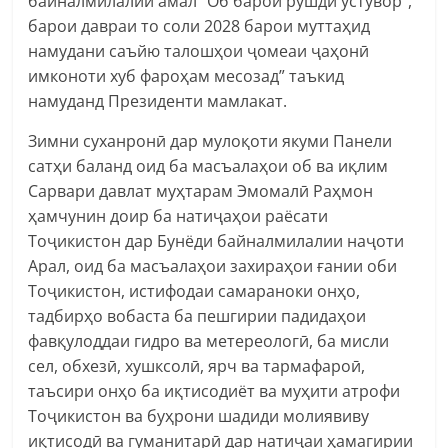
байналмилалии амал “Об барои рушди устувор”,
барои давраи то соли 2028 барои муттаҳид
намудани саъйю талошҳои ҷомеаи ҷаҳонӣ
имконоти хуб фароҳам месозад” таъкид
намуданд Президенти мамлакат.
Зимни суханронӣ дар мулоқоти якуми Панели
сатҳи баланд оид ба масъалаҳои об ва иқлим
Сарвари давлат муҳтарам Эмомалӣ Раҳмон
ҳамчунин доир ба натиҷаҳои раёсати
Тоҷикистон дар Бунёди байналмилалии наҷоти
Арал, оид ба масъалаҳои захираҳои ғании оби
Тоҷикистон, истифодаи самараноки онҳо,
тадбирҳо вобаста ба пешгирии падидаҳои
фавқулоддаи гидро ва метереологӣ, ба мисли
сел, обхезӣ, хушксолӣ, ярч ва тармафароӣ,
таъсири онҳо ба иқтисодиёт ва муҳити атрофи
Тоҷикистон ва буҳрони шадиди молиявиву
иқтисодӣ ва гуманитарӣ дар натиҷаи ҳамагирии