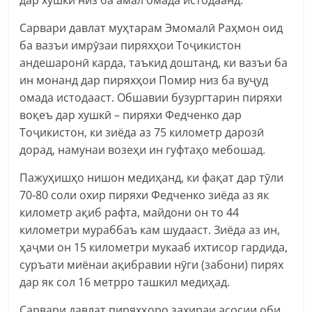
Сарвари давлат муҳтарам Эмомалӣ Раҳмон оид
ба вазъи имрӯзаи пиряхҳои Тоҷикистон
андешаронӣ карда, таъкид доштанд, ки вазъи ба
ин монанд дар пиряхҳои Помир низ ба вуҷуд
омада истодааст. Обшавии бузургтарин пиряхи
воқеъ дар хушкӣ – пиряхи Федченко дар
Тоҷикистон, ки зиёда аз 75 километр дарозӣ
дорад, намунаи возеҳи ин гуфтаҳо мебошад.
Пажуҳишҳо нишон медиҳанд, ки фақат дар тӯли
70-80 соли охир пиряхи Федченко зиёда аз як
километр ақиб рафта, майдони он то 44
километри мураббаъ кам шудааст. Зиёда аз ин,
ҳаҷми он 15 километри мукааб ихтисор гардида,
суръати миёнаи ақибравии нӯги (забони) пирях
дар як сол 16 метрро ташкил медиҳад.
Сарвари давлат пиряхҳоро захираи асосии оби