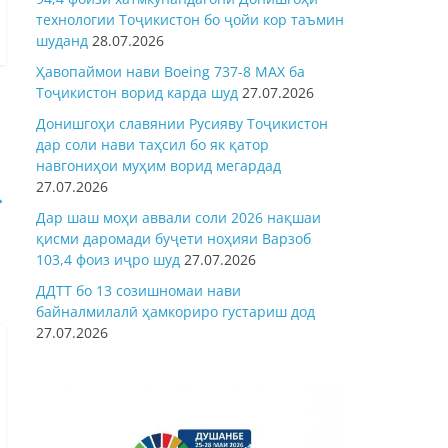
технологии Тоҷикистон бо ҷойи кор таъмин
шуданд
28.07.2026
Ҳавопаймои нави Boeing 737-8 MAX ба
Тоҷикистон ворид карда шуд
27.07.2026
Донишгоҳи славянии Русияву Тоҷикистон
дар соли нави таҳсил бо як қатор
навгониҳои муҳим ворид мегардад
27.07.2026
→
Дар шаш моҳи аввали соли 2026 нақшаи
қисми даромади буҷети ноҳияи Варзоб
103,4 фоиз иҷро шуд
27.07.2026
ДДТТ бо 13 созишномаи нави
байналмилалӣ ҳамкориро густариш дод
27.07.2026