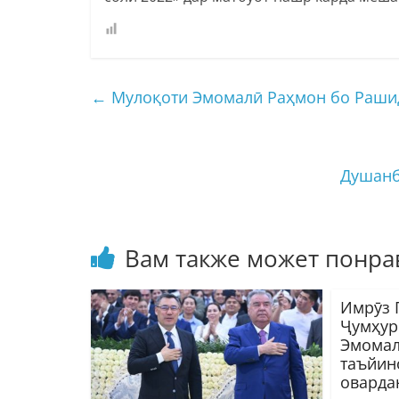
←
Мулоқоти Эмомалӣ Раҳмон бо Раши
Душанб
Вам также может понра
Имрӯз 
Ҷумҳур
Эмомал
таъйин
оварда