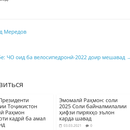
д Мередов
е: ЧО оид ба велосипедронӣ-2022 доир мешавад
виться
Президенти
Эмомалӣ Раҳмон: соли
ии Тоҷикистон
2025 Соли байналмилалии
ӣ Раҳмон
ҳифзи пиряхҳо эълон
оти кадрӣ ба амал
карда шавад
нд
03.03.2021
0