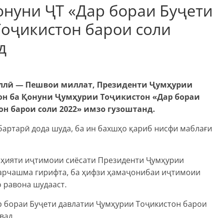
онуни ҶТ «Дар бораи Буҷети
Тоҷикистон барои соли
д
миллӣ — Пешвои миллат, Президенти Ҷумҳурии
н ба Қонуни Ҷумҳурии Тоҷикистон «Дар бораи
н барои соли 2022» имзо гузоштанд.
бартарӣ дода шуда, ба ин бахшҳо қариб нисфи маблағи
оҳияти иҷтимоии сиёсати Президенти Ҷумҳурии
арчашма гирифта, ба ҳифзи ҳамаҷонибаи иҷтимоии
 равона шудааст.
 бораи Буҷети давлатии Ҷумҳурии Тоҷикистон барои
вад.