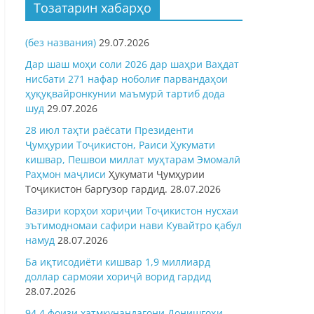
Тозатарин хабарҳо
(без названия)
29.07.2026
Дар шаш моҳи соли 2026 дар шаҳри Ваҳдат
нисбати 271 нафар ноболиғ парвандаҳои
ҳуқуқвайронкунии маъмурӣ тартиб дода
шуд
29.07.2026
28 июл таҳти раёсати Президенти
Ҷумҳурии Тоҷикистон, Раиси Ҳукумати
кишвар, Пешвои миллат муҳтарам Эмомалӣ
Раҳмон
маҷлиси
Ҳукумати Ҷумҳурии
Тоҷикистон баргузор гардид.
28.07.2026
Вазири корҳои хориҷии Тоҷикистон нусхаи
эътимодномаи сафири нави Кувайтро қабул
намуд
28.07.2026
Ба иқтисодиёти кишвар 1,9 миллиард
доллар сармояи хориҷӣ ворид гардид
28.07.2026
94,4 фоизи хатмкунандагони Донишгоҳи