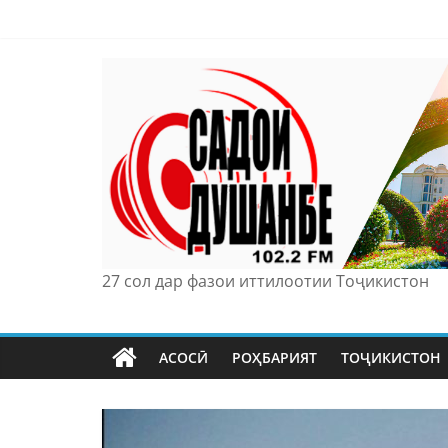
Skip
to
content
27 сол дар фазои иттилоотии Тоҷикистон
АСОСӢ
РОҲБАРИЯТ
ТОҶИКИСТОН