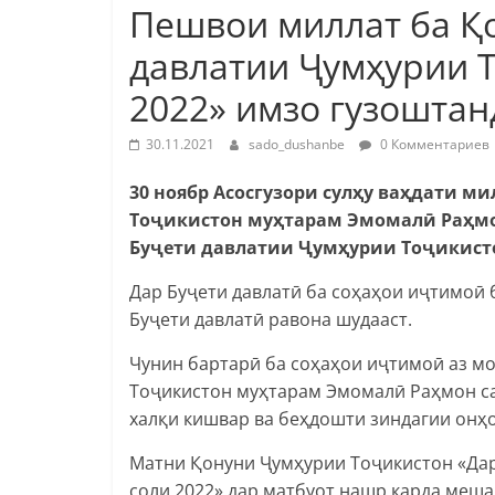
Пешвои миллат ба Қ
давлатии Ҷумҳурии 
2022» имзо гузоштан
30.11.2021
sado_dushanbe
0 Комментариев
30 ноябр Асосгузори сулҳу ваҳдати 
Тоҷикистон муҳтарам Эмомалӣ Раҳмо
Буҷети давлатии Ҷумҳурии Тоҷикисто
Дар Буҷети давлатӣ ба соҳаҳои иҷтимоӣ 
Буҷети давлатӣ равона шудааст.
Чунин бартарӣ ба соҳаҳои иҷтимоӣ аз м
Тоҷикистон муҳтарам Эмомалӣ Раҳмон с
халқи кишвар ва беҳдошти зиндагии онҳо
Матни Қонуни Ҷумҳурии Тоҷикистон «Дар
соли 2022» дар матбуот нашр карда меша