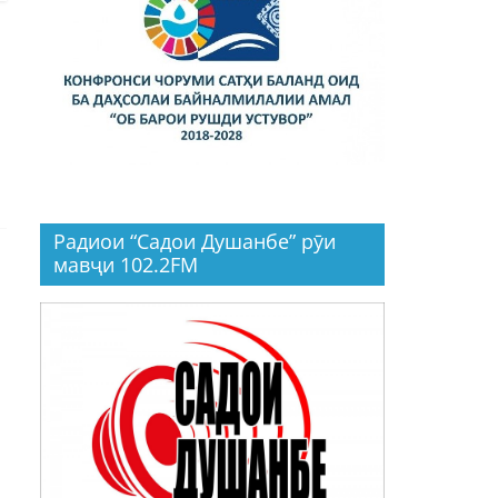
Радиои “Садои Душанбе” рӯи
мавҷи 102.2FM