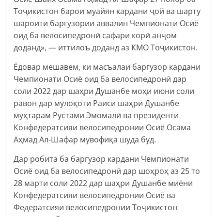
Тоҷикистон барои муайян кардани ҷой ва шарту
шароити баргузории аввалин Чемпионати Осиё
оид ба велосипедронӣ сафари корӣ анҷом
доданд», — иттилоъ доданд аз КМО Тоҷикистон.
Ёдовар мешавем, ки масъалаи баргузор кардани
Чемпионати Осиё оид ба велосипедронӣ дар
соли 2022 дар шаҳри Душанбе моҳи июни соли
равон дар мулоқоти Раиси шаҳри Душанбе
муҳтарам Рустами Эмомалӣ ва президенти
Конфедератсияи велосипедронии Осиё Осама
Аҳмад Ал-Шафар мувофиқа шуда буд.
Дар робита ба баргузор кардани Чемпионати
Осиё оид ба велосипедронӣ дар шоҳроҳ аз 25 то
28 марти соли 2022 дар шаҳри Душанбе миёни
Конфедератсияи велосипедронии Осиё ва
Федератсияи велосипедронии Тоҷикистон