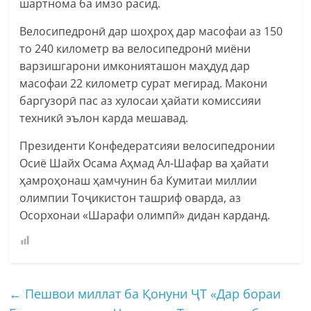
шартнома ба имзо расид.
Велосипедронӣ дар шоҳроҳ дар масофаи аз 150
то 240 километр ва велосипедронӣ миёни
варзишгарони имконияташон маҳдуд дар
масофаи 22 километр сурат мегирад. Макони
баргузорӣ пас аз хулосаи ҳайати комиссияи
техникӣ эълон карда мешавад.
Президенти Конфедератсияи велосипедронии
Осиё Шайх Осама Аҳмад Ал-Шафар ва ҳайати
ҳамроҳонаш ҳамчунин ба Кумитаи миллии
олимпии Тоҷикистон ташриф оварда, аз
Осорхонаи «Шарафи олимпӣ» дидан карданд.
←
Пешвои миллат ба Қонуни ҶТ «Дар бораи