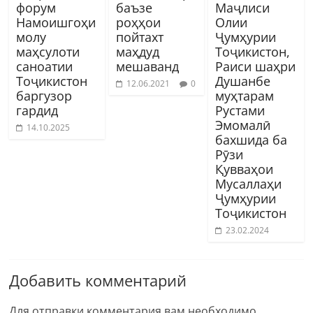
форум
баъзе
Маҷлиси
Намоишгоҳи
роҳҳои
Олии
молу
пойтахт
Ҷумҳурии
маҳсулоти
маҳдуд
Тоҷикистон,
саноатии
мешаванд
Раиси шаҳри
Тоҷикистон
Душанбе
12.06.2021
0
баргузор
муҳтарам
гардид
Рустами
Эмомалӣ
14.10.2025
бахшида ба
Рӯзи
Қувваҳои
Мусаллаҳи
Ҷумҳурии
Тоҷикистон
23.02.2024
Добавить комментарий
Для отправки комментария вам необходимо