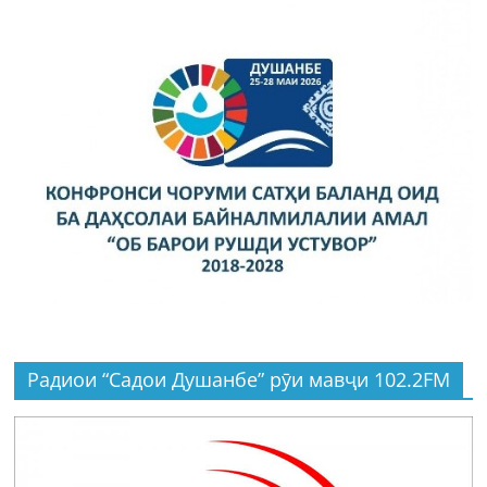
Радиои “Садои Душанбе” рӯи мавҷи 102.2FM