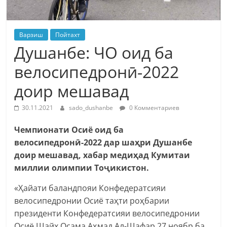
Варзиш
Пойтахт
Душанбе: ЧО оид ба
велосипедронӣ-2022
доир мешавад
30.11.2021
sado_dushanbe
0 Комментариев
Чемпионати Осиё оид ба
велосипедронӣ-2022 дар шаҳри Душанбе
доир мешавад, хабар медиҳад Кумитаи
миллии олимпии Тоҷикистон.
«Ҳайати баландпояи Конфедератсияи
велосипедронии Осиё таҳти роҳбарии
президенти Конфедератсияи велосипедронии
Осиё Шайх Осама Аҳмад Ал-Шафар 27 ноябр ба