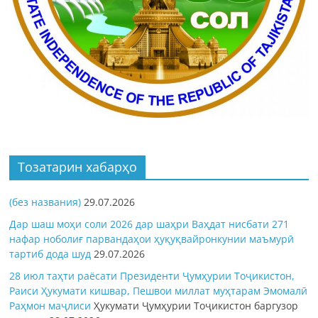
Тозатарин хабарҳо
(без названия)
29.07.2026
Дар шаш моҳи соли 2026 дар шаҳри Ваҳдат нисбати 271
нафар ноболиғ парвандаҳои ҳуқуқвайронкунии маъмурӣ
тартиб дода шуд
29.07.2026
28 июл таҳти раёсати Президенти Ҷумҳурии Тоҷикистон,
Раиси Ҳукумати кишвар, Пешвои миллат муҳтарам Эмомалӣ
Раҳмон
маҷлиси
Ҳукумати Ҷумҳурии Тоҷикистон баргузор