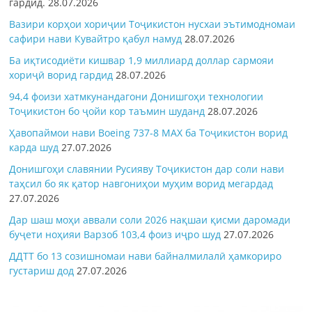
гардид.
28.07.2026
Вазири корҳои хориҷии Тоҷикистон нусхаи эътимодномаи
сафири нави Кувайтро қабул намуд
28.07.2026
Ба иқтисодиёти кишвар 1,9 миллиард доллар сармояи
хориҷӣ ворид гардид
28.07.2026
94,4 фоизи хатмкунандагони Донишгоҳи технологии
Тоҷикистон бо ҷойи кор таъмин шуданд
28.07.2026
Ҳавопаймои нави Boeing 737-8 MAX ба Тоҷикистон ворид
карда шуд
27.07.2026
Донишгоҳи славянии Русияву Тоҷикистон дар соли нави
таҳсил бо як қатор навгониҳои муҳим ворид мегардад
27.07.2026
Дар шаш моҳи аввали соли 2026 нақшаи қисми даромади
буҷети ноҳияи Варзоб 103,4 фоиз иҷро шуд
27.07.2026
ДДТТ бо 13 созишномаи нави байналмилалӣ ҳамкориро
густариш дод
27.07.2026