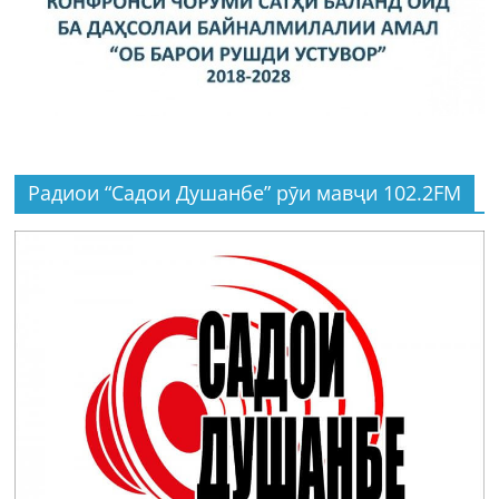
Радиои “Садои Душанбе” рӯи мавҷи 102.2FM