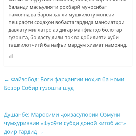
баланди масъулияти роҳбарӣ муносибат
намоянд ва барои ҳалли мушкилоту монеаи
пешрафти соҳаҳои вобастагардида манфиатҳои
давлату миллатро аз дигар манфиатҳо болотар
гузошта, бо дасту дили пок ва қобилияти хуби
ташкилотчигӣ ба нафъи мардум хизмат намоянд.
←
Файзобод: Боғи фарҳангии ноҳия ба номи
Бозор Собир гузошта шуд
Душанбе: Маросими ҷоизасупории Озмуни
ҷумҳуриявии «Фурӯғи субҳи доноӣ китоб аст»
доир гардид
→