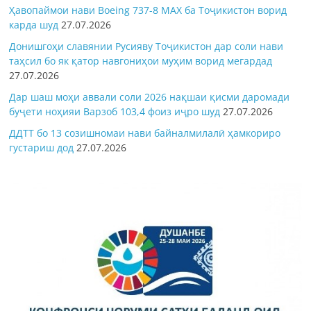
Ҳавопаймои нави Boeing 737-8 MAX ба Тоҷикистон ворид
карда шуд
27.07.2026
Донишгоҳи славянии Русияву Тоҷикистон дар соли нави
таҳсил бо як қатор навгониҳои муҳим ворид мегардад
27.07.2026
Дар шаш моҳи аввали соли 2026 нақшаи қисми даромади
буҷети ноҳияи Варзоб 103,4 фоиз иҷро шуд
27.07.2026
ДДТТ бо 13 созишномаи нави байналмилалӣ ҳамкориро
густариш дод
27.07.2026