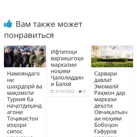
Вам также может
понравиться
Ифтитоҳи
варзишгоҳи
марказии
ноҳияи
Намояндаго
Сарвари
Ҷалолиддин
ни
давлат
и Балхӣ
шаҳрдорӣ ва
Эмомалӣ
21.03.2022
0
мақомоти
Раҳмон дар
Туркия ба
маркази
наҷотдиҳанд
деҳоти
агони
Овчиқалъач
Тоҷикистон
аи ноҳияи
изҳори
Бобоҷон
сипос
Ғафуров