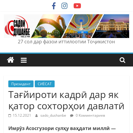
Skip
to
content
27 сол дар фазои иттилоотии Тоҷикистон
Президент
СИЁСАТ
Тағйироти кадрӣ дар як
қатор сохторҳои давлатӣ
15.12.2021
sado_dushanbe
0 Комментариев
Имрӯз Асосгузори сулҳу ваҳдати миллӣ —