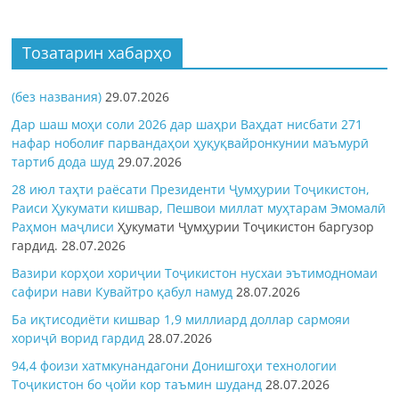
Тозатарин хабарҳо
(без названия)
29.07.2026
Дар шаш моҳи соли 2026 дар шаҳри Ваҳдат нисбати 271
нафар ноболиғ парвандаҳои ҳуқуқвайронкунии маъмурӣ
тартиб дода шуд
29.07.2026
28 июл таҳти раёсати Президенти Ҷумҳурии Тоҷикистон,
Раиси Ҳукумати кишвар, Пешвои миллат муҳтарам Эмомалӣ
Раҳмон
маҷлиси
Ҳукумати Ҷумҳурии Тоҷикистон баргузор
гардид.
28.07.2026
Вазири корҳои хориҷии Тоҷикистон нусхаи эътимодномаи
сафири нави Кувайтро қабул намуд
28.07.2026
Ба иқтисодиёти кишвар 1,9 миллиард доллар сармояи
хориҷӣ ворид гардид
28.07.2026
94,4 фоизи хатмкунандагони Донишгоҳи технологии
Тоҷикистон бо ҷойи кор таъмин шуданд
28.07.2026