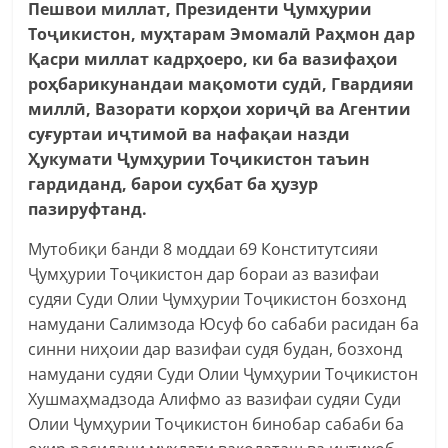
Пешвои миллат, Президенти Ҷумҳурии
Тоҷикистон, муҳтарам Эмомалӣ Раҳмон дар
Қасри миллат кадрҳоеро, ки ба вазифаҳои
роҳбарикунандаи мақомоти судӣ, Гвардияи
миллӣ, Вазорати корҳои хориҷӣ ва Агентии
суғуртаи иҷтимоӣ ва нафақаи назди
Ҳукумати Ҷумҳурии Тоҷикистон таъин
гардиданд, барои суҳбат ба ҳузур
пазируфтанд.
Мутобиқи банди 8 моддаи 69 Конститутсияи
Ҷумҳурии Тоҷикистон дар бораи аз вазифаи
судяи Суди Олии Ҷумҳурии Тоҷикистон бозхонд
намудани Салимзода Юсуф бо сабаби расидан ба
синни ниҳоии дар вазифаи судя будан, бозхонд
намудани судяи Суди Олии Ҷумҳурии Тоҷикистон
Хушмаҳмадзода Алифмо аз вазифаи судяи Суди
Олии Ҷумҳурии Тоҷикистон бинобар сабаби ба