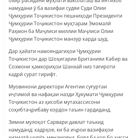
охир расидани муҳлати ваколаташ ва интихоб
намудани ӯ ба вазифаи судяи Суди Олии
Ҷумҳурии Тоҷикистон пешниҳоди Президенти
Ҷумҳурии Тоҷикистон муҳтарам Эмомалӣ
Раҳмон ба Маҷлиси миллии Маҷлиси Олии
Ҷумҳурии Тоҷикистон манзур карда шуд.
Дар ҳайати намояндагиҳои Ҷумҳурии
Тоҷикистон дар Шоҳигарии Британияи Кабир ва
Созмони ҳамкориҳои Шанхай низ тағироти
кадрӣ сурат гирифт.
Муовинони директори Агентии суғуртаи
иҷтимоӣ ва нафақаи назди Ҳукумати Ҷумҳурии
Тоҷикистон аз ҳисоби мутахассисони
соҳибтаҷрибаву кордон таъин гардиданд.
Зимни мулоқот Сарвари давлат таъкид
намуданд: кадрҳое, ки ба иҷрои вазифаҳои
хизматӣ шурӯъ менамоянд, бояд ба кор бо ҳисси