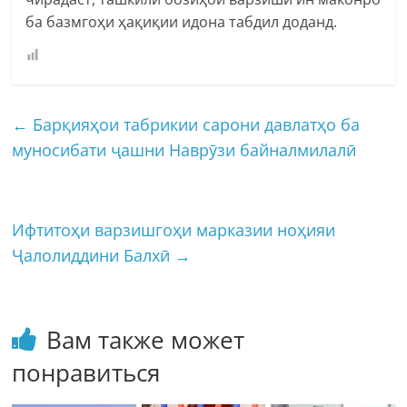
ба базмгоҳи ҳақиқии идона табдил доданд.
←
Барқияҳои табрикии сарони давлатҳо ба
муносибати ҷашни Наврӯзи байналмилалӣ
Ифтитоҳи варзишгоҳи марказии ноҳияи
Ҷалолиддини Балхӣ
→
Вам также может
понравиться