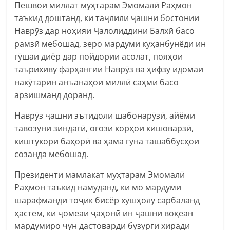
Пешвои миллат муҳтарам Эмомалӣ Раҳмон
таъкид доштанд, ки таҷлили ҷашни бостонии
Наврӯз дар ноҳияи Ҷалолиддини Балхӣ басо
рамзӣ мебошад, зеро мардуми куҳанбунёди ин
гӯшаи диёр дар пойдории асолат, пояҳои
таърихиву фарҳангии Наврӯз ва ҳифзу идомаи
накӯтарин анъанаҳои миллӣ саҳми басо
арзишманд доранд.
Наврӯз ҷашни эътидоли шабонарӯзӣ, айёми
тавозуни зиндагӣ, оғози корҳои кишоварзӣ,
киштукори баҳорӣ ва ҳама гуна ташаббусҳои
созанда мебошад.
Президенти мамлакат муҳтарам Эмомалӣ
Раҳмон таъкид намуданд, ки мо мардуми
шарафманди тоҷик бисёр хушҳолу сарбаланд
ҳастем, ки ҷомеаи ҷаҳонӣ ин ҷашни воқеан
мардумиро чун дастоварди бузурги хиради