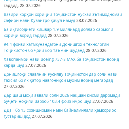
гардид.
28.07.2026
Вазири корҳои хориҷии Тоҷикистон нусхаи эътимодномаи
сафири нави Кувайтро қабул намуд
28.07.2026
Ба иқтисодиёти кишвар 1,9 миллиард доллар сармояи
хориҷӣ ворид гардид
28.07.2026
94,4 фоизи хатмкунандагони Донишгоҳи технологии
Тоҷикистон бо ҷойи кор таъмин шуданд
28.07.2026
Ҳавопаймои нави Boeing 737-8 MAX ба Тоҷикистон ворид
карда шуд
27.07.2026
Донишгоҳи славянии Русияву Тоҷикистон дар соли нави
таҳсил бо як қатор навгониҳои муҳим ворид мегардад
27.07.2026
Дар шаш моҳи аввали соли 2026 нақшаи қисми даромади
буҷети ноҳияи Варзоб 103,4 фоиз иҷро шуд
27.07.2026
ДДТТ бо 13 созишномаи нави байналмилалӣ ҳамкориро
густариш дод
27.07.2026