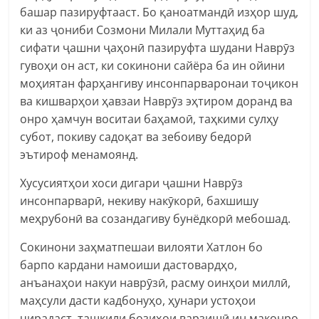
башар пазируфтааст. Бо қаноатмандӣ изҳор шуд,
ки аз ҷониби Созмони Милали Муттаҳид ба
сифати ҷашни ҷаҳонӣ пазируфта шудани Наврӯз
гувоҳи он аст, ки сокинони сайёра ба ин ойини
моҳиятан фарҳангиву инсонпарваронаи тоҷикон
ва кишварҳои ҳавзаи Наврӯз эҳтиром доранд ва
онро ҳамчун воситаи баҳамоӣ, таҳкими сулҳу
субот, покиву садоқат ва зебоиву бедорӣ
эътироф менамоянд.
Хусусиятҳои хоси дигари ҷашни Наврӯз
инсонпарварӣ, некиву накӯкорӣ, бахшишу
меҳрубонӣ ва созандагиву бунёдкорӣ мебошад.
Сокинони заҳматпешаи вилояти Хатлон бо
барпо кардани намоиши дастовардҳо,
анъанаҳои накуи наврӯзӣ, расму оинҳои миллӣ,
маҳсули дасти кадбонуҳо, ҳунари устоҳои
чирадаст, ташкили бозиҳои варзишӣ ин маконро