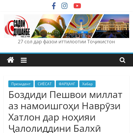
Skip
to
content
27 сол дар фазои иттилоотии Тоҷикистон
Президент
СИЁСАТ
ФАРҲАНГ
Хабар
Боздиди Пешвои миллат
аз намоишгоҳи Наврӯзи
Хатлон дар ноҳияи
Ҷалолиддини Балхӣ