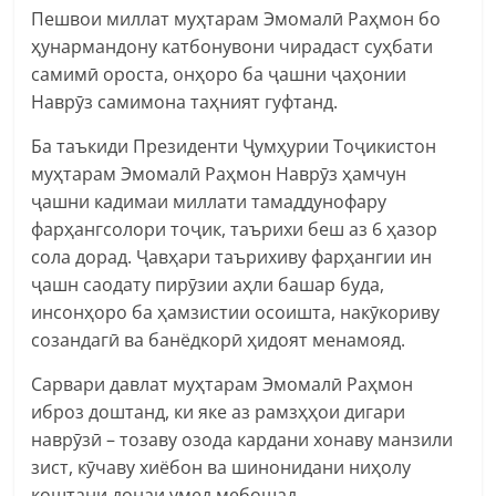
Пешвои миллат муҳтарам Эмомалӣ Раҳмон бо
ҳунармандону катбонувони чирадаст суҳбати
самимӣ ороста, онҳоро ба ҷашни ҷаҳонии
Наврӯз самимона таҳният гуфтанд.
Ба таъкиди Президенти Ҷумҳурии Тоҷикистон
муҳтарам Эмомалӣ Раҳмон Наврӯз ҳамчун
ҷашни кадимаи миллати тамаддунофару
фарҳангсолори тоҷик, таърихи беш аз 6 ҳазор
сола дорад. Ҷавҳари таърихиву фарҳангии ин
ҷашн саодату пирӯзии аҳли башар буда,
инсонҳоро ба ҳамзистии осоишта, накӯкориву
созандагӣ ва банёдкорӣ ҳидоят менамояд.
Сарвари давлат муҳтарам Эмомалӣ Раҳмон
иброз доштанд, ки яке аз рамзҳҳои дигари
наврӯзӣ – тозаву озода кардани хонаву манзили
зист, кӯчаву хиёбон ва шинонидани ниҳолу
коштани донаи умед мебошад.