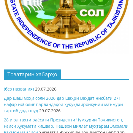
Тозатарин хабарҳо
(без названия)
29.07.2026
Дар шаш моҳи соли 2026 дар шаҳри Ваҳдат нисбати 271
нафар ноболиғ парвандаҳои ҳуқуқвайронкунии маъмурӣ
тартиб дода шуд
29.07.2026
28 июл таҳти раёсати Президенти Ҷумҳурии Тоҷикистон,
Раиси Ҳукумати кишвар, Пешвои миллат муҳтарам Эмомалӣ
Раҳмон
маҷлиси
Ҳукумати Ҷумҳурии Тоҷикистон баргузор