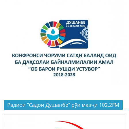
Радиои “Садои Душанбе” рӯи мавҷи 102.2FM