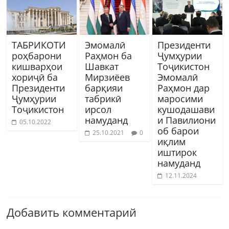
ТАБРИКОТИ
Эмомалӣ
Президенти
роҳбарони
Раҳмон ба
Ҷумҳурии
кишварҳои
Шавкат
Тоҷикистон
хориҷӣ ба
Мирзиёев
Эмомалӣ
Президенти
барқияи
Раҳмон дар
Ҷумҳурии
табрикӣ
маросими
Тоҷикистон
ирсол
кушодашави
намуданд
и Павилиони
05.10.2022
об барои
25.10.2021
0
иқлим
иштирок
намуданд
12.11.2024
Добавить комментарий