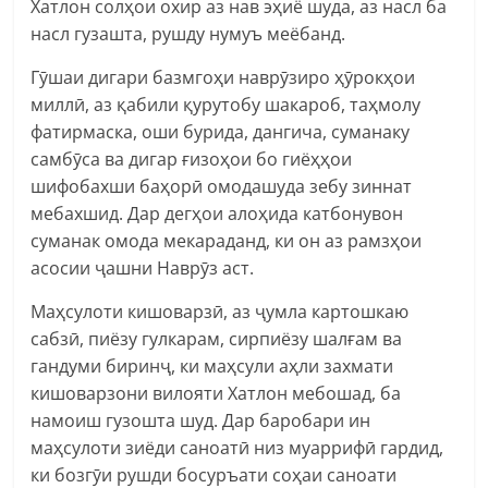
Хатлон солҳои охир аз нав эҳиё шуда, аз насл ба
насл гузашта, рушду нумуъ меёбанд.
Гӯшаи дигари базмгоҳи наврӯзиро ҳӯрокҳои
миллӣ, аз қабили қурутобу шакароб, таҳмолу
фатирмаска, оши бурида, дангича, суманаку
самбӯса ва дигар ғизоҳои бо гиёҳҳои
шифобахши баҳорӣ омодашуда зебу зиннат
мебахшид. Дар дегҳои алоҳида катбонувон
суманак омода мекараданд, ки он аз рамзҳои
асосии ҷашни Наврӯз аст.
Маҳсулоти кишоварзӣ, аз ҷумла картошкаю
сабзӣ, пиёзу гулкарам, сирпиёзу шалғам ва
гандуми биринҷ, ки маҳсули аҳли захмати
кишоварзони вилояти Хатлон мебошад, ба
намоиш гузошта шуд. Дар баробари ин
маҳсулоти зиёди саноатӣ низ муаррифӣ гардид,
ки бозгӯи рушди босуръати соҳаи саноати