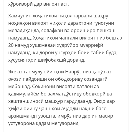
хӯрокворӣ дар вилоят аст.
Ҳамчунин хоҷагиҳои ниҳолпарвари шаҳру
ноҳияҳои вилоят ниҳоли дарахтони гуногуни
мевадиҳанда, сояафкан ва ороиширо пешкаш
намуданд. Ҳоҷагиҳои ҷангали вилоят низ беш аз
20 намуд хушкмеваи худрӯйро муаррифӣ
намуданд, ки дорои унсурҳои бойи табиӣ буда,
хусусиятҳои шифобахшӣ доранд.
Яке аз таомулу ойинҳои Наврӯз низ ҳанӯз аз
оғози пайдоиши он ободкориву созандагӣ
мебошад. Сокинони вилояти Хатлон аз
қадимулайём бо заҳматдӯстиву ободкорӣ ва
хештаншиносӣ машҳур гардидаанд. Онҳо дар
ҳифзи ойину ҷашнҳои аҷдодӣ нақши басо
арзишманд гузошта, имрӯз низ дар ин масир
устуворона қадам мегузоранд.