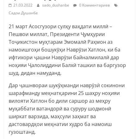
21.03.2022
sado_dushanbe
0 Комментариев
Садои Душанбе
21 март Асосгузори сулҳу ваҳдати миллӣ –
Пешвои миллат, Президенти Ҷумҳурии
Тоҷикистон муҳтарам Эмомалӣ Раҳмон аз
намоишгоҳи бошукӯҳи Наврӯзи Хатлон, ки ба
ифтихори ҷашни Наврӯзи байналмилалӣ дар
ноҳияи Ҷалолиддини Балхӣ ташкил ва баргузор
шуд, дидан намуданд.
Дар ҷашнвораи шукӯҳманди наврӯзӣ сокинони
шарафманду меҳнатқарини 25 шаҳру ноҳияи
вилояти Хатлон бо дили саршор аз меҳру
муҳаббати ватандорӣ ва суруру шодмонӣ
ширкат варзида, маҳсули заҳмат ва
дастовардҳои меҳнатии худро ба намоиш
гузоштанд.