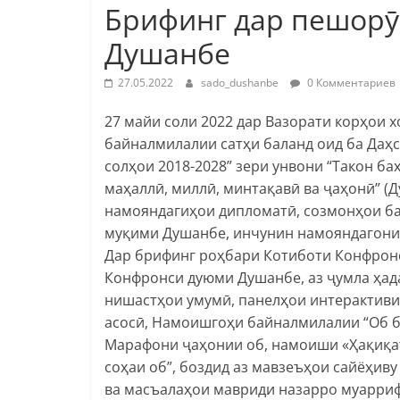
Брифинг дар пешор
Душанбе
27.05.2022
sado_dushanbe
0 Комментариев
27 майи соли 2022 дар Вазорати корҳои
байналмилалии сатҳи баланд оид ба Даҳ
солҳои 2018-2028” зери унвони “Такон ба
маҳаллӣ, миллӣ, минтақавӣ ва ҷаҳонӣ” (
намояндагиҳои дипломатӣ, созмонҳои б
муқими Душанбе, инчунин намояндагони 
Дар брифинг роҳбари Котиботи Конфрон
Конфронси дуюми Душанбе, аз ҷумла ҳад
нишастҳои умумӣ, панелҳои интерактиви
асосӣ, Намоишгоҳи байналмилалии “Об б
Марафони ҷаҳонии об, намоиши «Ҳақиқат
соҳаи об”, боздид аз мавзеъҳои сайёҳив
ва масъалаҳои мавриди назарро муарриф