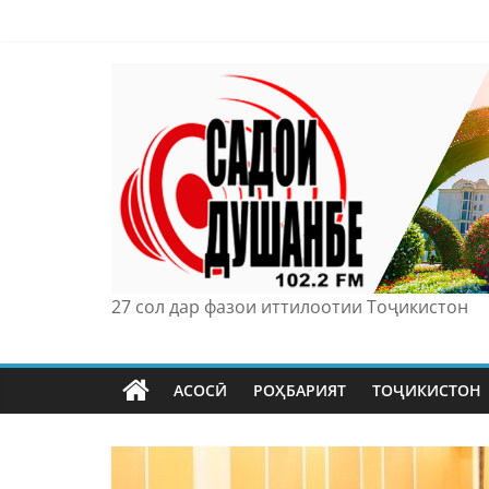
Skip
to
content
27 сол дар фазои иттилоотии Тоҷикистон
АСОСӢ
РОҲБАРИЯТ
ТОҶИКИСТОН