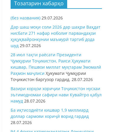
Тозатарин хабарҳо
(без названия)
29.07.2026
Дар шаш моҳи соли 2026 дар шаҳри Ваҳдат
нисбати 271 нафар ноболиғ парвандаҳои
ҳуқуқвайронкунии маъмурӣ тартиб дода
шуд
29.07.2026
28 июл таҳти раёсати Президенти
Ҷумҳурии Тоҷикистон, Раиси Ҳукумати
кишвар, Пешвои миллат муҳтарам Эмомалӣ
Раҳмон
маҷлиси
Ҳукумати Ҷумҳурии
Тоҷикистон баргузор гардид.
28.07.2026
Вазири корҳои хориҷии Тоҷикистон нусхаи
эътимодномаи сафири нави Кувайтро қабул
намуд
28.07.2026
Ба иқтисодиёти кишвар 1,9 миллиард
доллар сармояи хориҷӣ ворид гардид
28.07.2026
94,4 фоизи хатмкунандагони Донишгоҳи