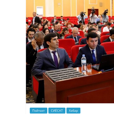
Пойтахт
СИЁСАТ
Хабар