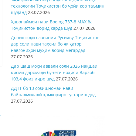
технологии Тоҷикистон бо ҷойи кор таъмин
шуданд
28.07.2026
Ҳавопаймои нави Boeing 737-8 MAX ба
Тоҷикистон ворид карда шуд
27.07.2026
Донишгоҳи славянии Русияву Тоҷикистон
дар соли нави таҳсил бо як қатор
навгониҳои муҳим ворид мегардад
27.07.2026
Дар шаш моҳи аввали соли 2026 нақшаи
қисми даромади буҷети ноҳияи Варзоб
103,4 фоиз иҷро шуд
27.07.2026
ДДТТ бо 13 созишномаи нави
байналмилалӣ ҳамкориро густариш дод
27.07.2026
→