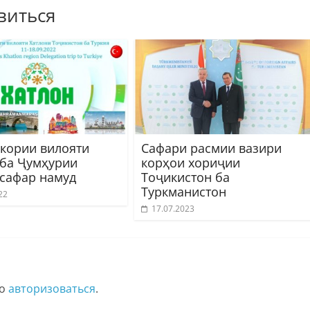
виться
 кории вилояти
Сафари расмии вазири
 ба Ҷумҳурии
корҳои хориҷии
 сафар намуд
Тоҷикистон ба
Туркманистон
22
17.07.2023
мо
авторизоваться
.