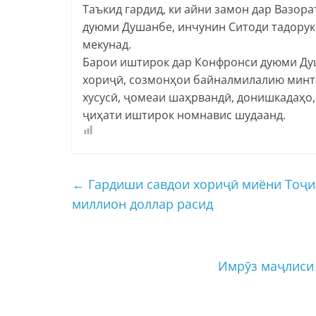
Таъкид гардид, ки айни замон дар Вазор
дуюми Душанбе, инчунин Ситоди тадорук
мекунад.
Барои иштирок дар Конфронси дуюми Ду
хориҷӣ, созмонҳои байналмилалию минт
хусусӣ, ҷомеаи шаҳрвандӣ, донишкадаҳо
ҷиҳати иштирок номнавис шудаанд.
←
Гардиши савдои хориҷӣ миёни Тоҷик
миллион доллар расид
Имрӯз маҷлиси 