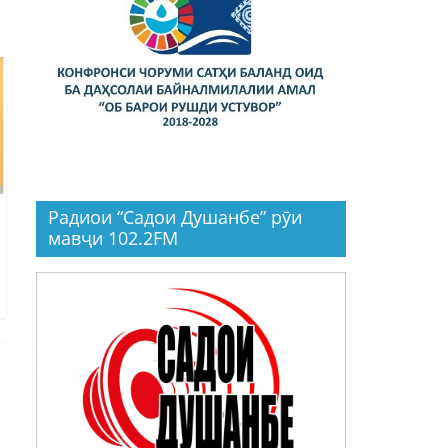
Радиои “Садои Душанбе” рӯи
мавҷи 102.2FM