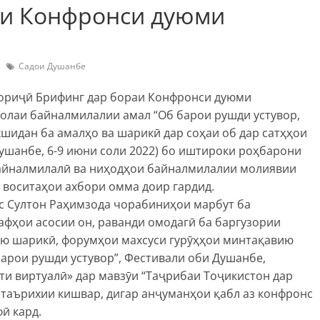
ӯи Конфронси дуюми
Садои Душанбе
 хориҷӣ Брифинг дар бораи Конфронси дуюми
солаи байналмилалии амал “Об барои рушди устувор,
хшидан ба амалҳо ва шарикӣ дар соҳаи об дар сатҳҳои
Душанбе, 6-9 июни соли 2022) бо иштироки роҳбарони
айналмилалӣ ва ниҳодҳои байналмилалии молиявии
воситаҳои ахбори омма доир гардид.
с Султон Раҳимзода чорабиниҳои марбут ба
афҳои асосии он, раванди омодагӣ ба баргузории
ю шарикӣ, форумҳои махсуси гурӯҳҳои минтақавию
арои рушди устувор”, Фестивали оби Душанбе,
и виртуалӣ» дар мавзӯи “Таҷрибаи Тоҷикистон дар
у таърихии кишвар, дигар анҷуманҳои қабл аз конфронс
ӣ кард.