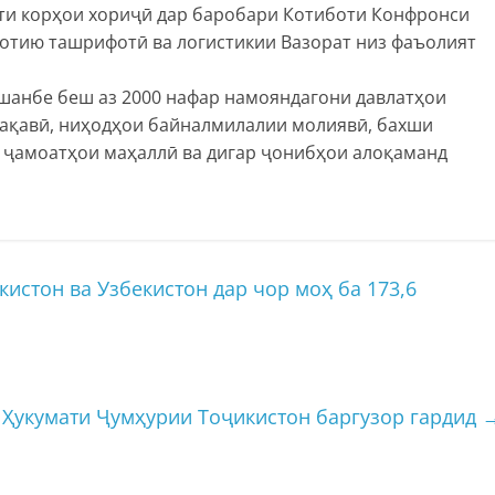
ати корҳои хориҷӣ дар баробари Котиботи Конфронси
отию ташрифотӣ ва логистикии Вазорат низ фаъолият
шанбе беш аз 2000 нафар намояндагони давлатҳои
ақавӣ, ниҳодҳои байналмилалии молиявӣ, бахши
, ҷамоатҳои маҳаллӣ ва дигар ҷонибҳои алоқаманд
истон ва Узбекистон дар чор моҳ ба 173,6
Ҳукумати Ҷумҳурии Тоҷикистон баргузор гардид