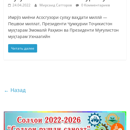
24.04.2022
Мирсаид Сатторов
0 Комментариев
Имрӯз миёни Асосгузори сулҳу ваҳдати миллӣ —
Пешвои миллат, Президенти Ҷумҳурии Тоҷикистон
муҳтарам Эмомалӣ Раҳмон ва Президенти Муғулистон
муҳтарам Ухнаагийн
Читать далее
← Назад