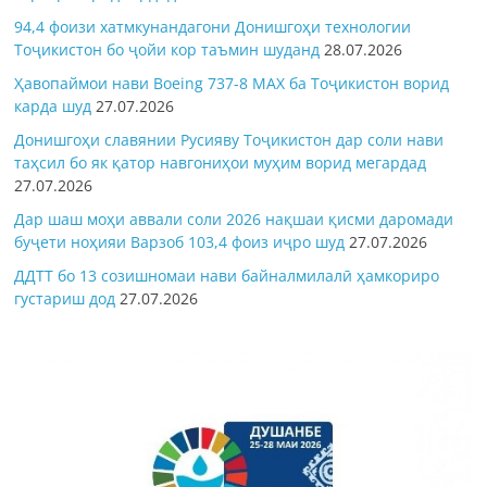
94,4 фоизи хатмкунандагони Донишгоҳи технологии
Тоҷикистон бо ҷойи кор таъмин шуданд
28.07.2026
Ҳавопаймои нави Boeing 737-8 MAX ба Тоҷикистон ворид
карда шуд
27.07.2026
Донишгоҳи славянии Русияву Тоҷикистон дар соли нави
таҳсил бо як қатор навгониҳои муҳим ворид мегардад
27.07.2026
Дар шаш моҳи аввали соли 2026 нақшаи қисми даромади
буҷети ноҳияи Варзоб 103,4 фоиз иҷро шуд
27.07.2026
ДДТТ бо 13 созишномаи нави байналмилалӣ ҳамкориро
густариш дод
27.07.2026