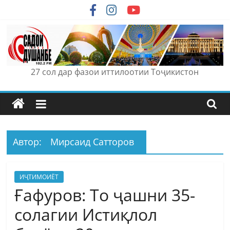
Skip
to
content
27 сол дар фазои иттилоотии Тоҷикистон
Автор:
Мирсаид Сатторов
ИҶТИМОИЁТ
Ғафуров: То ҷашни 35-
солагии Истиқлол