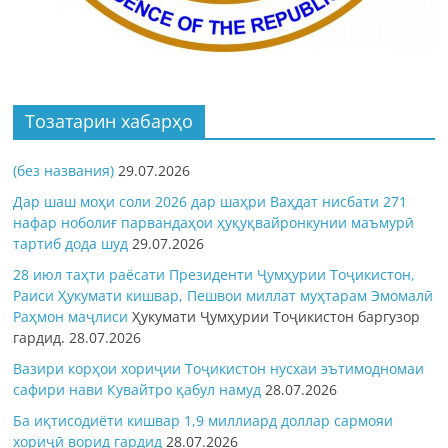
Тозатарин хабарҳо
(без названия)
29.07.2026
Дар шаш моҳи соли 2026 дар шаҳри Ваҳдат нисбати 271
нафар ноболиғ парвандаҳои ҳуқуқвайронкунии маъмурӣ
тартиб дода шуд
29.07.2026
28 июл таҳти раёсати Президенти Ҷумҳурии Тоҷикистон,
Раиси Ҳукумати кишвар, Пешвои миллат муҳтарам Эмомалӣ
Раҳмон
маҷлиси
Ҳукумати Ҷумҳурии Тоҷикистон баргузор
гардид.
28.07.2026
Вазири корҳои хориҷии Тоҷикистон нусхаи эътимодномаи
сафири нави Кувайтро қабул намуд
28.07.2026
Ба иқтисодиёти кишвар 1,9 миллиард доллар сармояи
хориҷӣ ворид гардид
28.07.2026