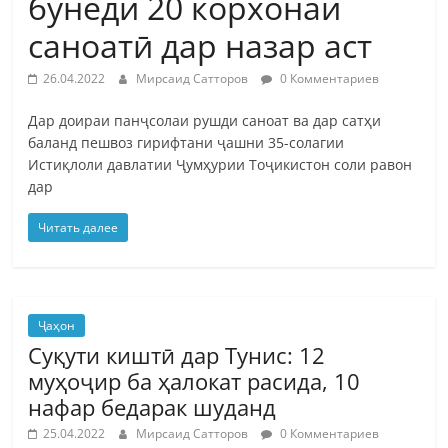
бунёди 20 корхонаи
саноатӣ дар назар аст
26.04.2022
Мирсаид Сатторов
0 Комментариев
Дар доираи панҷсолаи рушди саноат ва дар сатҳи
баланд пешвоз гирифтани ҷашни 35-солагии
Истиқлоли давлатии Ҷумҳурии Тоҷикистон соли равон
дар
Читать далее
Ҷаҳон
Суқути киштӣ дар Тунис: 12
муҳоҷир ба ҳалокат расида, 10
нафар бедарак шуданд
25.04.2022
Мирсаид Сатторов
0 Комментариев