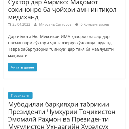
Сухтор дар Амрико: Мақомот
сокинонро ба ҷойҳои амн интиқол
медиҳанд
25.04.2022
Мирсаид Сатторов
0 Комментариев
Дар иёлоти Ню-Мексикои ИМА ҳазорҳо нафар дар
пасманзари сӯхтори ҷангалзорҳо кӯчонида шуданд.
Тавре хабаргузории “Синхуа” дар такя ба маълумоти
мақомоти
Читать далее
Президент
Мубодилаи барқияҳои табрикии
Президенти Ҷумҳурии Тоҷикистон
Эмомалӣ Раҳмон ва Президенти
Муғулистон Ухнаагийн Хурэлсух