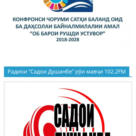
Радиои “Садои Душанбе” рӯи мавҷи 102.2FM