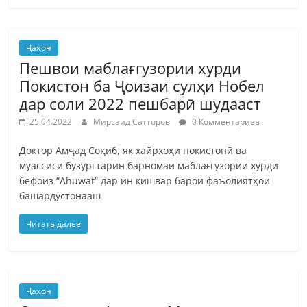
Ҷаҳон
Пешвои маблағгузории хурди
Покистон ба Ҷоизаи сулҳи Нобел
дар соли 2022 пешбарӣ шудааст
25.04.2022
Мирсаид Сатторов
0 Комментариев
Доктор Амҷад Соқиб, як хайрхоҳи покистонӣ ва
муассиси бузургтарин барномаи маблағгузории хурди
бефоиз “Ahuwat” дар ин кишвар барои фаъолиятҳои
башардӯстонааш
Читать далее
Ҷаҳон