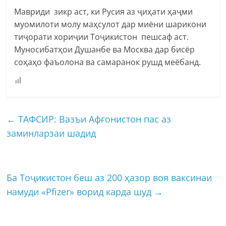
Мавриди зикр аст, ки Русия аз ҷиҳати ҳаҷми
муомилоти молу маҳсулот дар миёни шарикони
тиҷорати хориҷии Тоҷикистон пешсаф аст.
Муносибатҳои Душанбе ва Москва дар бисёр
соҳаҳо фаъолона ва самаранок рушд меёбанд.
←
ТАФСИР: Вазъи Афғонистон пас аз
заминларзаи шадид
Ба Тоҷикистон беш аз 200 ҳазор воя ваксинаи
намуди «Pfizer» ворид карда шуд
→