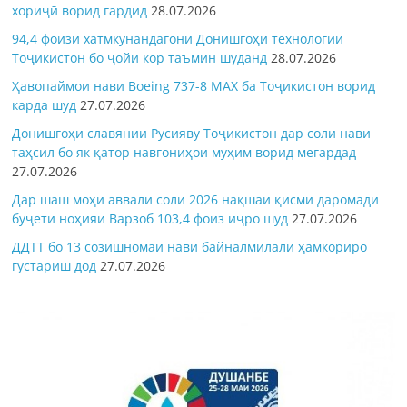
хориҷӣ ворид гардид
28.07.2026
94,4 фоизи хатмкунандагони Донишгоҳи технологии
Тоҷикистон бо ҷойи кор таъмин шуданд
28.07.2026
Ҳавопаймои нави Boeing 737-8 MAX ба Тоҷикистон ворид
карда шуд
27.07.2026
Донишгоҳи славянии Русияву Тоҷикистон дар соли нави
таҳсил бо як қатор навгониҳои муҳим ворид мегардад
27.07.2026
Дар шаш моҳи аввали соли 2026 нақшаи қисми даромади
буҷети ноҳияи Варзоб 103,4 фоиз иҷро шуд
27.07.2026
ДДТТ бо 13 созишномаи нави байналмилалӣ ҳамкориро
густариш дод
27.07.2026