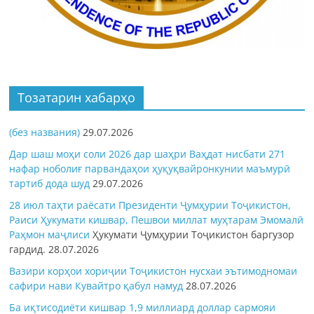
Тозатарин хабарҳо
(без названия)
29.07.2026
Дар шаш моҳи соли 2026 дар шаҳри Ваҳдат нисбати 271
нафар ноболиғ парвандаҳои ҳуқуқвайронкунии маъмурӣ
тартиб дода шуд
29.07.2026
28 июл таҳти раёсати Президенти Ҷумҳурии Тоҷикистон,
Раиси Ҳукумати кишвар, Пешвои миллат муҳтарам Эмомалӣ
Раҳмон
маҷлиси
Ҳукумати Ҷумҳурии Тоҷикистон баргузор
гардид.
28.07.2026
Вазири корҳои хориҷии Тоҷикистон нусхаи эътимодномаи
сафири нави Кувайтро қабул намуд
28.07.2026
Ба иқтисодиёти кишвар 1,9 миллиард доллар сармояи