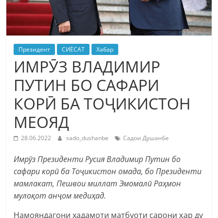
Президент
СИЁСАТ
Хабар
ИМРӮЗ ВЛАДИМИР
ПУТИН БО САФАРИ
КОРӢ БА ТОҶИКИСТОН
МЕОЯД
28.06.2022
sado_dushanbe
Садои Душанбе
Имрӯз Президенти Русия Владимир Путин бо
сафари корӣ ба Тоҷикистон омада, бо Президенти
мамлакат, Пешвои миллат Эмомалӣ Раҳмон
мулоқот анҷом медиҳад.
Намояндагони хадамоти матбуоти сарони ҳар ду