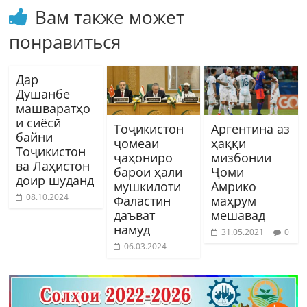
Вам также может
понравиться
Дар
Душанбе
машваратҳо
и сиёсӣ
Тоҷикистон
Аргентина аз
байни
ҷомеаи
ҳаққи
Тоҷикистон
ҷаҳониро
мизбонии
ва Лаҳистон
барои ҳали
Ҷоми
доир шуданд
мушкилоти
Амрико
08.10.2024
Фаластин
маҳрум
даъват
мешавад
намуд
31.05.2021
0
06.03.2024