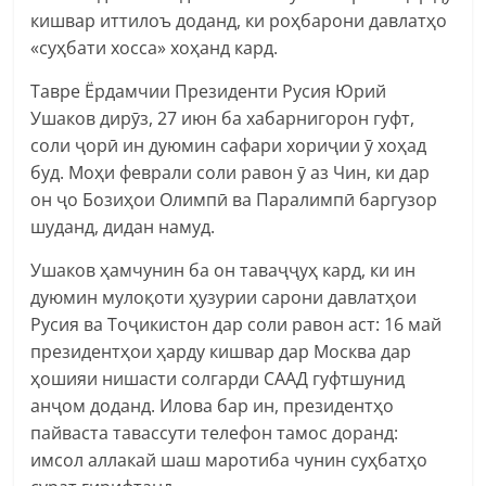
кишвар иттилоъ доданд, ки роҳбарони давлатҳо
«суҳбати хосса» хоҳанд кард.
Тавре Ёрдамчии Президенти Русия Юрий
Ушаков дирӯз, 27 июн ба хабарнигорон гуфт,
соли ҷорӣ ин дуюмин сафари хориҷии ӯ хоҳад
буд. Моҳи феврали соли равон ӯ аз Чин, ки дар
он ҷо Бозиҳои Олимпӣ ва Паралимпӣ баргузор
шуданд, дидан намуд.
Ушаков ҳамчунин ба он таваҷҷуҳ кард, ки ин
дуюмин мулоқоти ҳузурии сарони давлатҳои
Русия ва Тоҷикистон дар соли равон аст: 16 май
президентҳои ҳарду кишвар дар Москва дар
ҳошияи нишасти солгарди СААД гуфтшунид
анҷом доданд. Илова бар ин, президентҳо
пайваста тавассути телефон тамос доранд:
имсол аллакай шаш маротиба чунин суҳбатҳо