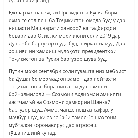
сурат гирифтанд.
Ёдовар мешавем, ки Президенти Русия бори
охир се сол пеш ба Тоҷикистон омада буд: ӯ дар
нишасти Машварати ҳамкорӣ ва тадбирҳои
боварӣ дар Осиё, ки моҳи июни соли 2019 дар
Душанбе баргузор шуда буд, ширкат намуд. Дар
ҳошияи ин ҳамоиш мулоқоти президентҳои
Тоҷикистон ва Русия баргузор шуда буд.
Путин моҳи сентябри соли гузашта низ мебоист
ба Душанбе меомад: он замон дар пойтахти
Тоҷикистон якбора нишасти ду созмони
байналмилалӣ — Созмони Аҳдномаи амнияти
дастҷамъӣ ва Созмони ҳамкории Шанхай
баргузор шуд. Аммо, чанде пеш аз сафар, ӯ
маҷбур шуд, ки аз сабаби тамос бо шахсони
мубталои коронавирус дар атрофаш
гӯшанишинӣ кунад.