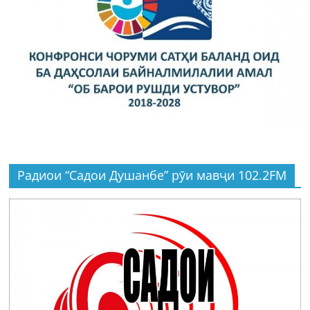
Радиои “Садои Душанбе” рӯи мавҷи 102.2FM