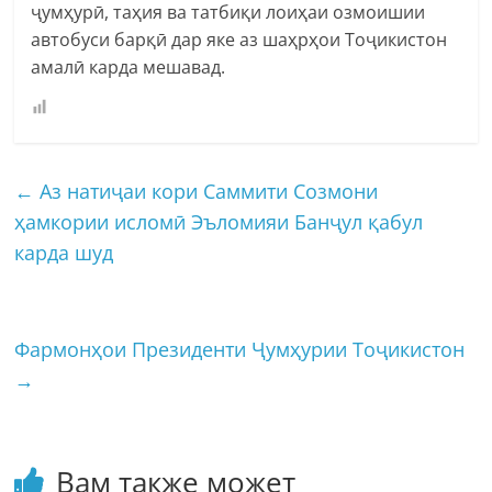
ҷумҳурӣ, таҳия ва татбиқи лоиҳаи озмоишии
автобуси барқӣ дар яке аз шаҳрҳои Тоҷикистон
амалӣ карда мешавад.
←
Аз натиҷаи кори Саммити Созмони
ҳамкории исломӣ Эъломияи Банҷул қабул
карда шуд
Фармонҳои Президенти Ҷумҳурии Тоҷикистон
→
Вам также может