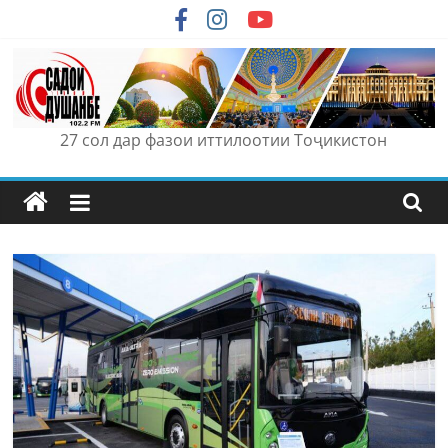
Skip
to
content
27 сол дар фазои иттилоотии Тоҷикистон