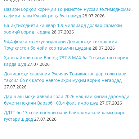
Вазири корҳои хориҷии Тоҷикистон нусхаи эътимодномаи
сафири нави Кувайтро қабул намуд
28.07.2026
Ба иқтисодиёти кишвар 1,9 миллиард доллар сармояи
хориҷӣ ворид гардид
28.07.2026
94,4 фоизи хатмкунандагони Донишгоҳи технологии
Тоҷикистон бо ҷойи кор таъмин шуданд
28.07.2026
Ҳавопаймои нави Boeing 737-8 MAX ба Тоҷикистон ворид
карда шуд
27.07.2026
Донишгоҳи славянии Русияву Тоҷикистон дар соли нави
таҳсил бо як қатор навгониҳои муҳим ворид мегардад
27.07.2026
Дар шаш моҳи аввали соли 2026 нақшаи қисми даромади
буҷети ноҳияи Варзоб 103,4 фоиз иҷро шуд
27.07.2026
ДДТТ бо 13 созишномаи нави байналмилалӣ ҳамкориро
густариш дод
27.07.2026