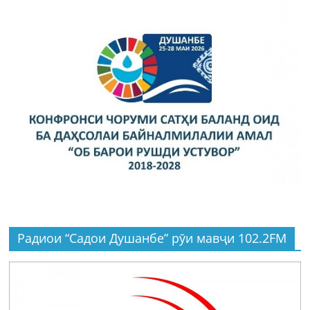
Радиои “Садои Душанбе” рӯи мавҷи 102.2FM