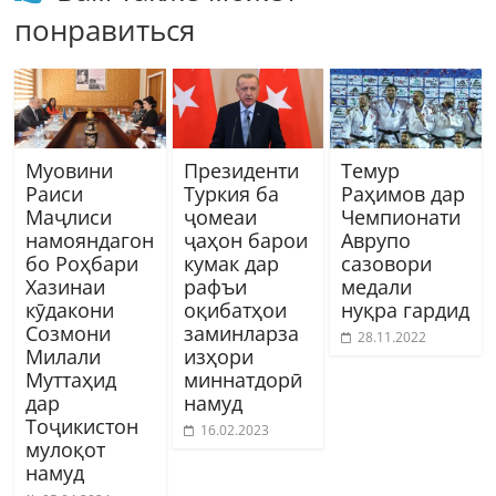
понравиться
Муовини
Президенти
Темур
Раиси
Туркия ба
Раҳимов дар
Маҷлиси
ҷомеаи
Чемпионати
намояндагон
ҷаҳон барои
Аврупо
бо Роҳбари
кумак дар
сазовори
Хазинаи
рафъи
медали
кӯдакони
оқибатҳои
нуқра гардид
Созмони
заминларза
28.11.2022
Милали
изҳори
Муттаҳид
миннатдорӣ
дар
намуд
Тоҷикистон
16.02.2023
мулоқот
намуд