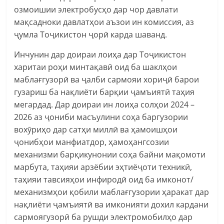
озмоишии электробусҳо дар чор давлати
мақсадноки давлатҳои аъзои ин комиссия, аз
ҷумла Тоҷикистон ҷорӣ карда шаванд.
Инчунин дар доираи лоиҳа дар Тоҷикистон
харитаи роҳи минтақавӣ оид ба шаклҳои
маблағгузорӣ ва ҷалби сармояи хориҷӣ барои
гузариш ба нақлиёти барқии ҷамъиятӣ таҳия
мегардад. Дар доираи ин лоиҳа солҳои 2024 –
2026 аз ҷониби масъулини соҳа баргузории
вохӯриҳо дар сатҳи миллӣ ва ҳамоишҳои
ҷонибҳои манфиатдор, ҳамоҳангсозии
механизми барқикунонии соҳа байни мақомоти
марбута, таҳияи арзёбии эҳтиёҷоти техникӣ,
таҳияи тавсияҳои инфиродӣ оид ба имконот/
механизмҳои қобили маблағгузории ҳаракат дар
нақлиёти ҷамъиятӣ ва имконияти дохил кардани
сармоягузорӣ ба рушди электромобилҳо дар