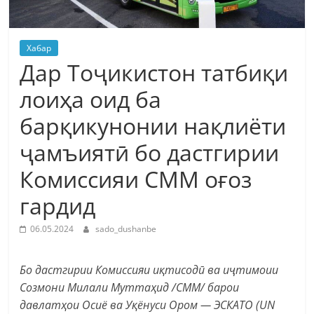
Хабар
Дар Тоҷикистон татбиқи
лоиҳа оид ба
барқикунонии нақлиёти
ҷамъиятӣ бо дастгирии
Комиссияи СММ оғоз
гардид
06.05.2024
sado_dushanbe
Бо дастгирии Комиссияи иқтисодӣ ва иҷтимоии
Созмони Милали Муттаҳид /СММ/ барои
давлатҳои Осиё ва Уқёнуси Ором — ЭСКАТО (UN