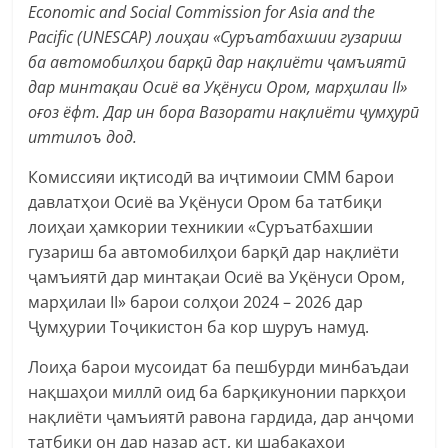
Economic and Social Commission for Asia and the
Pacific (UNESCAP) лоиҳаи «Суръатбахшии гузариш
ба автомобилҳои барқӣ дар нақлиёти ҷамъиятӣ
дар минтақаи Осиё ва Уқёнуси Ором, марҳилаи II»
оғоз ёфт. Дар ин бора Вазорати нақлиёти ҷумҳурӣ
иттилоъ дод.
Комиссияи иқтисодӣ ва иҷтимоии СММ барои
давлатҳои Осиё ва Уқёнуси Ором ба татбиқи
лоиҳаи ҳамкории техникии «Суръатбахшии
гузариш ба автомобилҳои барқӣ дар нақлиёти
ҷамъиятӣ дар минтақаи Осиё ва Уқёнуси Ором,
марҳилаи II» барои солҳои 2024 – 2026 дар
Ҷумҳурии Тоҷикистон ба кор шуруъ намуд.
Лоиҳа барои мусоидат ба пешбурди минбаъдаи
нақшаҳои миллӣ оид ба барқикунонии паркҳои
нақлиёти ҷамъиятӣ равона гардида, дар анҷоми
татбиқи он дар назар аст, ки шабакаҳои