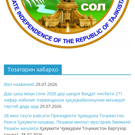
Тозатарин хабарҳо
(без названия)
29.07.2026
Дар шаш моҳи соли 2026 дар шаҳри Ваҳдат нисбати 271
нафар ноболиғ парвандаҳои ҳуқуқвайронкунии маъмурӣ
тартиб дода шуд
29.07.2026
28 июл таҳти раёсати Президенти Ҷумҳурии Тоҷикистон,
Раиси Ҳукумати кишвар, Пешвои миллат муҳтарам Эмомалӣ
Раҳмон
маҷлиси
Ҳукумати Ҷумҳурии Тоҷикистон баргузор
гардид.
28.07.2026