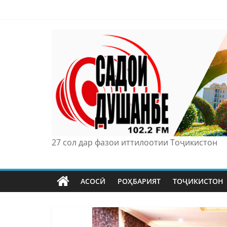
Skip
to
content
27 сол дар фазои иттилоотии Тоҷикистон
АСОСӢ
РОҲБАРИЯТ
ТОҶИКИСТОН