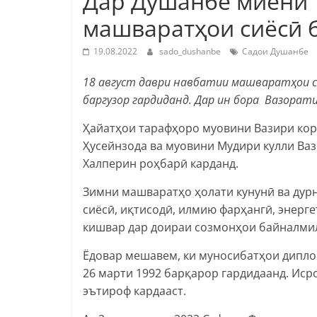
Дар Душанбе миёни 
машваратҳои сиёсӣ 
19.08.2022
sado_dushanbe
Садои Душанбе
18 август даври навбатии машваратҳои с
баргузор гардиданд. Дар ин бора Вазорати
Ҳайатҳои тарафҳоро муовини Вазири ко
Ҳусейнзода ва муовини Мудири кулли Ва
Халперин роҳбарӣ карданд.
Зимни машваратҳо ҳолати кунунӣ ва дур
сиёсӣ, иқтисодӣ, илмию фарҳангӣ, энерге
кишвар дар доираи созмонҳои байналмил
Ёдовар мешавем, ки муносибатҳои дипло
26 марти 1992 барқарор гардидаанд. Ис
эътироф кардааст.