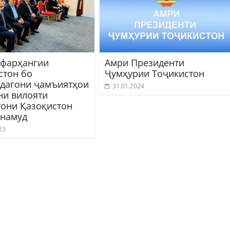
 фарҳангии
Амри Президенти
стон бо
Ҷумҳурии Тоҷикистон
дагони ҷамъиятҳои
31.01.2024
ни вилояти
тони Қазоқистон
 намуд
23