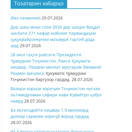
Тозатарин хабарҳо
(без названия)
29.07.2026
Дар шаш моҳи соли 2026 дар шаҳри Ваҳдат
нисбати 271 нафар ноболиғ парвандаҳои
ҳуқуқвайронкунии маъмурӣ тартиб дода
шуд
29.07.2026
28 июл таҳти раёсати Президенти
Ҷумҳурии Тоҷикистон, Раиси Ҳукумати
кишвар, Пешвои миллат муҳтарам Эмомалӣ
Раҳмон
маҷлиси
Ҳукумати Ҷумҳурии
Тоҷикистон баргузор гардид.
28.07.2026
Вазири корҳои хориҷии Тоҷикистон нусхаи
эътимодномаи сафири нави Кувайтро қабул
намуд
28.07.2026
Ба иқтисодиёти кишвар 1,9 миллиард
доллар сармояи хориҷӣ ворид гардид
28.07.2026
94,4 фоизи хатмкунандагони Донишгоҳи