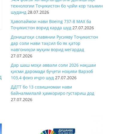
технологии Тоҷикистон бо ҷойи кор таъмин
шуданд
28.07.2026
Ҳавопаймои нави Boeing 737-8 MAX ба
Тоҷикистон ворид карда шуд
27.07.2026
Донишгоҳи славянии Русияву Тоҷикистон
дар соли нави таҳсил бо як қатор
навгониҳои муҳим ворид мегардад
27.07.2026
Дар шаш моҳи аввали соли 2026 нақшаи
қисми даромади буҷети ноҳияи Варзоб
д
103,4 фоиз иҷро шуд
27.07.2026
ДДТТ бо 13 созишномаи нави
байналмилалӣ ҳамкориро густариш дод
27.07.2026