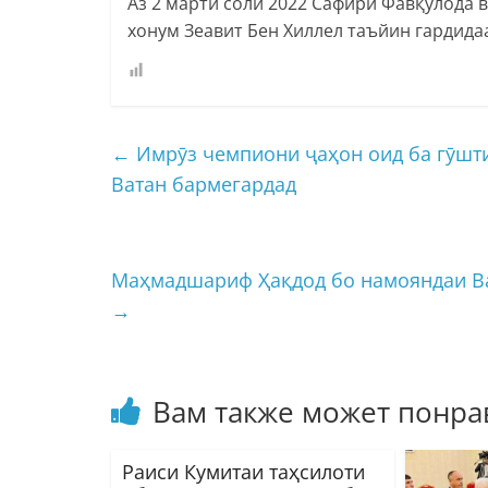
Аз 2 марти соли 2022 Сафири Фавқулода 
хонум Зеавит Бен Хиллел таъйин гардидаа
←
Имрӯз чемпиони ҷаҳон оид ба гӯшт
Ватан бармегардад
Маҳмадшариф Ҳақдод бо намояндаи Ва
→
Вам также может понра
Раиси Кумитаи таҳсилоти