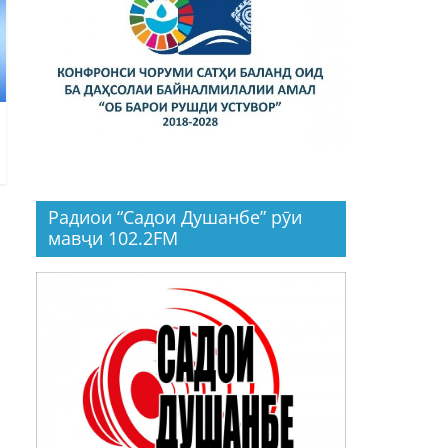
Радиои “Садои Душанбе” рӯи
мавҷи 102.2FM