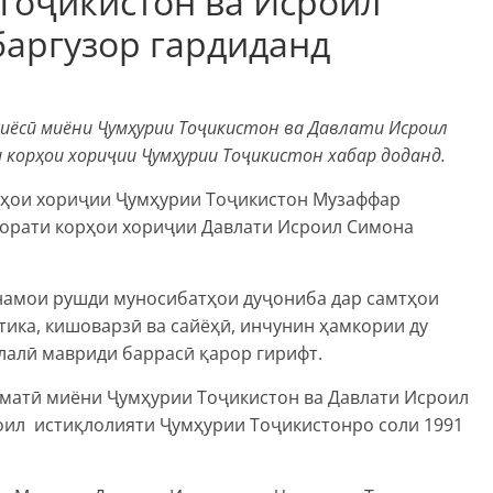
Тоҷикистон ва Исроил
баргузор гардиданд
иёсӣ миёни Ҷумҳурии Тоҷикистон ва Давлати Исроил
 корҳои хориҷии Ҷумҳурии Тоҷикистон хабар доданд.
рҳои хориҷии Ҷумҳурии Тоҷикистон Музаффар
зорати корҳои хориҷии Давлати Исроил Симона
намои рушди муносибатҳои дуҷониба дар самтҳои
тика, кишоварзӣ ва сайёҳӣ, инчунин ҳамкории ду
алӣ мавриди баррасӣ қарор гирифт.
матӣ миёни Ҷумҳурии Тоҷикистон ва Давлати Исроил
роил истиқлолияти Ҷумҳурии Тоҷикистонро соли 1991