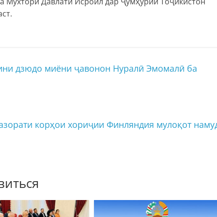
ва Мухтори Давлати Исроил дар Ҷумҳурии Тоҷикистон
ст.
ини дзюдо миёни ҷавонон Нуралӣ Эмомалӣ ба
зорати корҳои хориҷии Финляндия мулоқот наму
виться