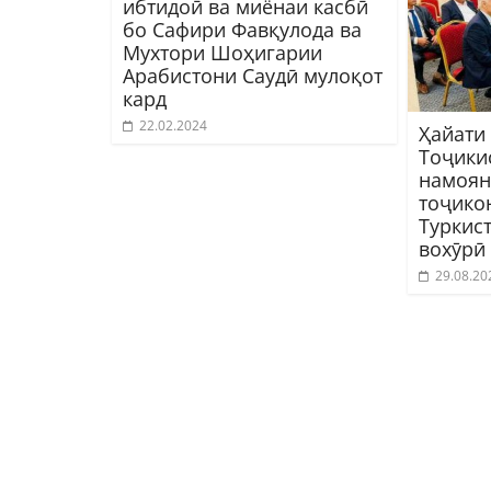
ибтидоӣ ва миёнаи касбӣ
бо Сафири Фавқулода ва
Мухтори Шоҳигарии
Арабистони Саудӣ мулоқот
кард
22.02.2024
Ҳайати
Тоҷики
намоян
тоҷико
Туркис
вохӯрӣ
29.08.20