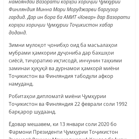
намояндаи Вазорати корҳои хориҷии Ҷумҳурии
Финляндия Минна Мари Моруджарви баргузор
гардид. Дар ин бора ба АМИТ «Ховар» дар Вазорати
корҳои хориҷии Ҷумҳурии Тоҷикистон хабар
доданд.
Зимни мулоқот ҷонибҳо оид ба масъалаҳои
мубрами ҳамкории дуҷониба дар бахшҳои
сиёсӣ, тиҷоратию иқтисодӣ, инчунин таҳкими
заминаи ҳуқуқӣ ва дурнамои ҳамкорӣ миёни
Тоҷикистон ва Финляндия табодули афкор
намуданд.
Робитаҳои дипломатӣ миёни Ҷумҳурии
Тоҷикистон ва Финляндия 22 феврали соли 1992
барқарор шудаанд.
Ёдовар мешавем, ки 13 январи соли 2020 бо
Фармони Президенти Ҷумҳурии Тоҷикистон