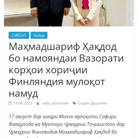
СИЁСАТ
Хабар
Маҳмадшариф Ҳақдод
бо намояндаи Вазорати
корҳои хориҷии
Финляндия мулоқот
намуд
19.08.2022
sado_dushanbe
Садои Душанбе
17 август дар шаҳри Минск мулоқоти Сафири
Фавқулода ва Мухтори Ҷумҳурии Тоҷикистон дар
Ҷумҳурии Финляндия Маҳмадшариф Ҳақдод бо