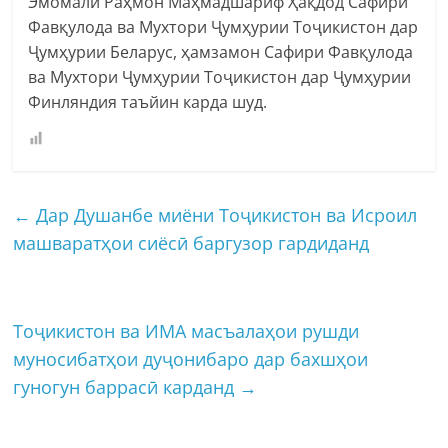
Эмомалӣ Раҳмон Маҳмадшариф Ҳақдод Сафири
Фавқулода ва Мухтори Ҷумҳурии Тоҷикистон дар
Ҷумҳурии Беларус, ҳамзамон Сафири Фавқулода
ва Мухтори Ҷумҳурии Тоҷикистон дар Ҷумҳурии
Финляндия таъйин карда шуд.
←
Дар Душанбе миёни Тоҷикистон ва Исроил
машваратҳои сиёсӣ баргузор гардиданд
Тоҷикистон ва ИМА масъалаҳои рушди
муносибатҳои дуҷонибаро дар бахшҳои
гуногун баррасӣ карданд
→