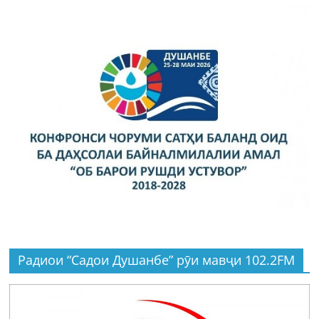
Радиои “Садои Душанбе” рӯи мавҷи 102.2FM