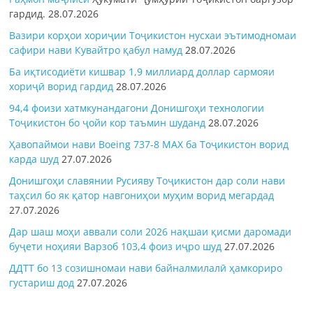
гардид.
28.07.2026
Вазири корҳои хориҷии Тоҷикистон нусхаи эътимодномаи
сафири нави Кувайтро қабул намуд
28.07.2026
Ба иқтисодиёти кишвар 1,9 миллиард доллар сармояи
хориҷӣ ворид гардид
28.07.2026
94,4 фоизи хатмкунандагони Донишгоҳи технологии
Тоҷикистон бо ҷойи кор таъмин шуданд
28.07.2026
Ҳавопаймои нави Boeing 737-8 MAX ба Тоҷикистон ворид
карда шуд
27.07.2026
Донишгоҳи славянии Русияву Тоҷикистон дар соли нави
таҳсил бо як қатор навгониҳои муҳим ворид мегардад
27.07.2026
Дар шаш моҳи аввали соли 2026 нақшаи қисми даромади
буҷети ноҳияи Варзоб 103,4 фоиз иҷро шуд
27.07.2026
ДДТТ бо 13 созишномаи нави байналмилалӣ ҳамкориро
густариш дод
27.07.2026