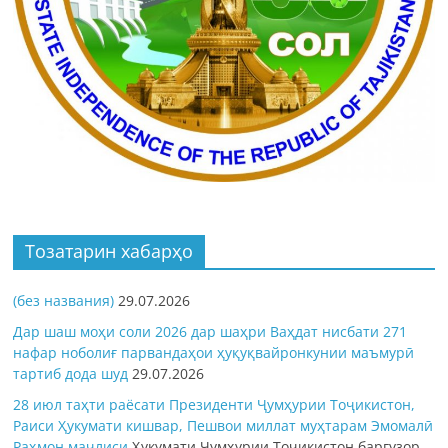
Тозатарин хабарҳо
(без названия)
29.07.2026
Дар шаш моҳи соли 2026 дар шаҳри Ваҳдат нисбати 271
нафар ноболиғ парвандаҳои ҳуқуқвайронкунии маъмурӣ
тартиб дода шуд
29.07.2026
28 июл таҳти раёсати Президенти Ҷумҳурии Тоҷикистон,
Раиси Ҳукумати кишвар, Пешвои миллат муҳтарам Эмомалӣ
Раҳмон
маҷлиси
Ҳукумати Ҷумҳурии Тоҷикистон баргузор