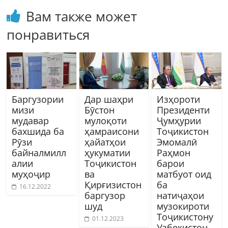
Вам также может
понравиться
Баргузории
Дар шаҳри
Изҳороти
мизи
Бӯстон
Президенти
мудавар
мулоқоти
Ҷумҳурии
бахшида ба
ҳамраисони
Тоҷикистон
Рӯзи
ҳайатҳои
Эмомалӣ
байналмилл
ҳукуматии
Раҳмон
алии
Тоҷикистон
барои
муҳоҷир
ва
матбуот оид
Қирғизистон
ба
16.12.2022
баргузор
натиҷаҳои
шуд
музокироти
Тоҷикистону
01.12.2023
Узбекистон