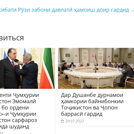
сибати Рӯзи забони давлатӣ ҳамоиш доир гардид
виться
енти Ҷумҳурии
Дар Душанбе дурнамои
стон Эмомалӣ
ҳамкории байнибонкии
 бо ордени
Тоҷикистон ва Ҷопон
к»-и Ҷумҳурии
баррасӣ гардид
стон сарфароз
29.07.2022
ида шуданд
24