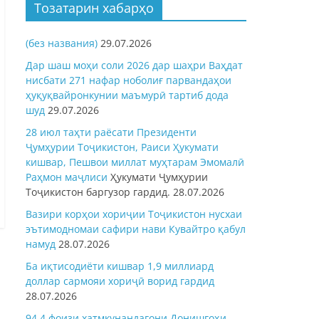
Тозатарин хабарҳо
(без названия)
29.07.2026
Дар шаш моҳи соли 2026 дар шаҳри Ваҳдат
нисбати 271 нафар ноболиғ парвандаҳои
ҳуқуқвайронкунии маъмурӣ тартиб дода
шуд
29.07.2026
28 июл таҳти раёсати Президенти
Ҷумҳурии Тоҷикистон, Раиси Ҳукумати
кишвар, Пешвои миллат муҳтарам Эмомалӣ
Раҳмон
маҷлиси
Ҳукумати Ҷумҳурии
Тоҷикистон баргузор гардид.
28.07.2026
Вазири корҳои хориҷии Тоҷикистон нусхаи
эътимодномаи сафири нави Кувайтро қабул
намуд
28.07.2026
Ба иқтисодиёти кишвар 1,9 миллиард
доллар сармояи хориҷӣ ворид гардид
28.07.2026
94,4 фоизи хатмкунандагони Донишгоҳи