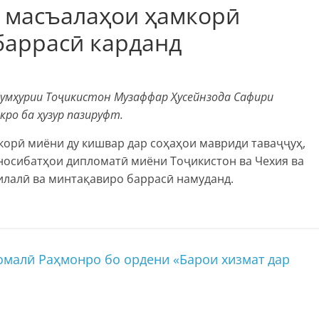
я масъалаҳои ҳамкорӣ
баррасӣ карданд
Ҷумҳурии Тоҷикистон Музаффар Ҳусейнзода Сафири
кро ба ҳузур пазируфт.
орӣ миёни ду кишвар дар соҳаҳои мавриди таваҷҷуҳ,
носибатҳои дипломатӣ миёни Тоҷикистон ва Чехия ва
лалӣ ва минтақавиро баррасӣ намуданд.
малӣ Раҳмонро бо ордени «Барои хизмат дар