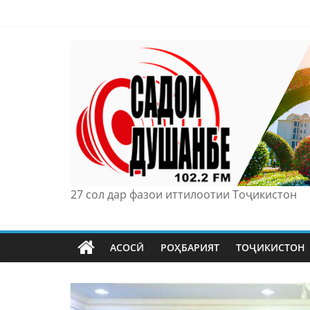
Skip
to
content
27 сол дар фазои иттилоотии Тоҷикистон
АСОСӢ
РОҲБАРИЯТ
ТОҶИКИСТОН