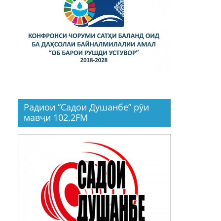
Радиои “Садои Душанбе” рӯи
мавҷи 102.2FM