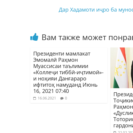
Дар Хадамоти иҷро ба муно
Вам также может понра
Президенти мамлакат
Эмомалӣ Раҳмон
Муассисаи таълимии
«Коллеҷи тиббӣ-иҷтимоӣ»-
и ноҳияи Данғараро
ифтитоҳ намуданд Июнь
16, 2021 07:40
Презид
16.06.2021
0
Тоҷики
Раҳмон
«Дусли
Тотори
гардон
22.02.20