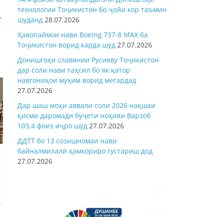
технологии Тоҷикистон бо ҷойи кор таъмин
→
шуданд
28.07.2026
Ҳавопаймои нави Boeing 737-8 MAX ба
Тоҷикистон ворид карда шуд
27.07.2026
Донишгоҳи славянии Русияву Тоҷикистон
дар соли нави таҳсил бо як қатор
навгониҳои муҳим ворид мегардад
27.07.2026
Дар шаш моҳи аввали соли 2026 нақшаи
қисми даромади буҷети ноҳияи Варзоб
103,4 фоиз иҷро шуд
27.07.2026
ДДТТ бо 13 созишномаи нави
байналмилалӣ ҳамкориро густариш дод
27.07.2026