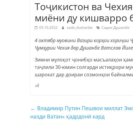
Тоҷикистон ва Чехи
миёни ду кишварро 
05.10.2022
sado_dushanbe
Садои Душанбе
4 октябр муовини Вазири корҳои хориҷии 
Ҷумҳурии Чехия дар Душанбе Ватслав Йиле
Зимни мулоқот ҷонибҳо масъалаҳои ҳамк
таҷлили 30-юмин солгарди истиқрори му
шарокат дар доираи созмонҳои байналми
←
Владимир Путин Пешвои миллат Эмо
назди Ватан» қадрдонӣ кард