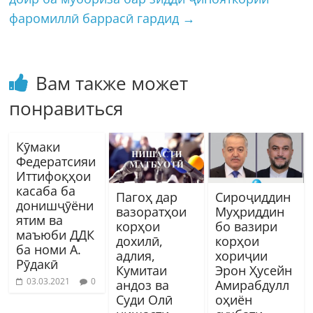
фаромиллӣ баррасӣ гардид
→
Вам также может
понравиться
Кӯмаки
Федератсияи
Иттифоқҳои
касаба ба
Пагоҳ дар
Сироҷиддин
донишҷӯёни
вазоратҳои
Муҳриддин
ятим ва
корҳои
бо вазири
маъюби ДДК
дохилӣ,
корҳои
ба номи А.
адлия,
хориҷии
Рӯдакӣ
Кумитаи
Эрон Ҳусейн
03.03.2021
0
андоз ва
Амирабдулл
Суди Олӣ
оҳиён