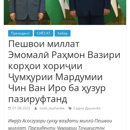
Президент
СИЁСАТ
Хабар
Пешвои миллат
Эмомалӣ Раҳмон Вазири
корҳои хориҷии
Ҷумҳурии Мардумии
Чин Ван Иро ба ҳузур
пазируфтанд
01.08.2022
sado_dushanbe
Садои Душанбе
Имрӯз Асосгузори сулҳу ваҳдати миллӣ-Пешвои
миллат, Президенти Ҷумҳурии Тоҷикистон