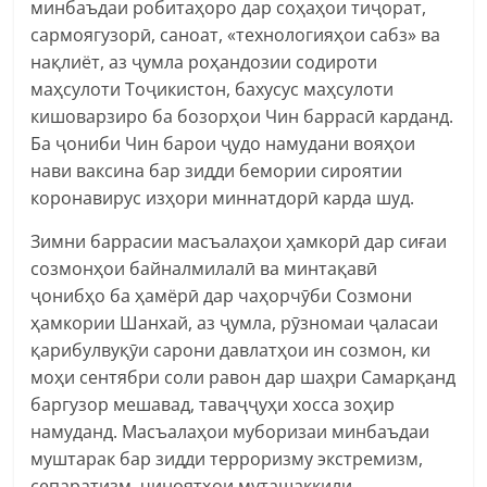
минбаъдаи робитаҳоро дар соҳаҳои тиҷорат,
сармоягузорӣ, саноат, «технологияҳои сабз» ва
нақлиёт, аз ҷумла роҳандозии содироти
маҳсулоти Тоҷикистон, бахусус маҳсулоти
кишоварзиро ба бозорҳои Чин баррасӣ карданд.
Ба ҷониби Чин барои ҷудо намудани вояҳои
нави ваксина бар зидди бемории сироятии
коронавирус изҳори миннатдорӣ карда шуд.
Зимни баррасии масъалаҳои ҳамкорӣ дар сиғаи
созмонҳои байналмилалӣ ва минтақавӣ
ҷонибҳо ба ҳамёрӣ дар чаҳорчӯби Созмони
ҳамкории Шанхай, аз ҷумла, рӯзномаи ҷаласаи
қарибулвуқӯи сарони давлатҳои ин созмон, ки
моҳи сентябри соли равон дар шаҳри Самарқанд
баргузор мешавад, таваҷҷуҳи хосса зоҳир
намуданд. Масъалаҳои муборизаи минбаъдаи
муштарак бар зидди терроризму экстремизм,
сепаратизм, ҷиноятҳои муташаккили