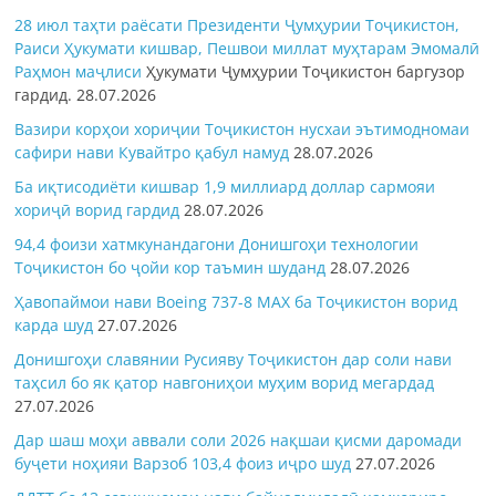
28 июл таҳти раёсати Президенти Ҷумҳурии Тоҷикистон,
Раиси Ҳукумати кишвар, Пешвои миллат муҳтарам Эмомалӣ
Раҳмон
маҷлиси
Ҳукумати Ҷумҳурии Тоҷикистон баргузор
гардид.
28.07.2026
Вазири корҳои хориҷии Тоҷикистон нусхаи эътимодномаи
сафири нави Кувайтро қабул намуд
28.07.2026
Ба иқтисодиёти кишвар 1,9 миллиард доллар сармояи
хориҷӣ ворид гардид
28.07.2026
94,4 фоизи хатмкунандагони Донишгоҳи технологии
Тоҷикистон бо ҷойи кор таъмин шуданд
28.07.2026
Ҳавопаймои нави Boeing 737-8 MAX ба Тоҷикистон ворид
карда шуд
27.07.2026
Донишгоҳи славянии Русияву Тоҷикистон дар соли нави
таҳсил бо як қатор навгониҳои муҳим ворид мегардад
27.07.2026
Дар шаш моҳи аввали соли 2026 нақшаи қисми даромади
буҷети ноҳияи Варзоб 103,4 фоиз иҷро шуд
27.07.2026