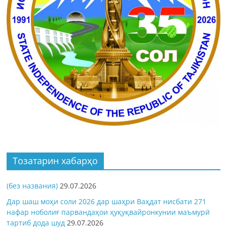
Тозатарин хабарҳо
(без названия)
29.07.2026
Дар шаш моҳи соли 2026 дар шаҳри Ваҳдат нисбати 271
нафар ноболиғ парвандаҳои ҳуқуқвайронкунии маъмурӣ
тартиб дода шуд
29.07.2026