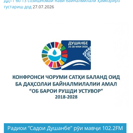
ДДТТ бо 13 созишномаи нави байналмилалӣ ҳамкориро
густариш дод
27.07.2026
Радиои “Садои Душанбе” рӯи мавҷи 102.2FM