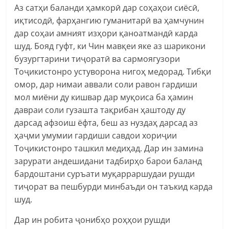
Аз сатҳи баланди ҳамкорӣ дар соҳаҳои сиёсӣ,
иқтисодӣ, фарҳангию гуманитарӣ ва ҳамчунин
дар соҳаи амният изҳори қаноатмандӣ карда
шуд. Бояд гуфт, ки Чин мавқеи яке аз шарикони
бузургтарини тиҷоратӣ ва сармоягузори
Тоҷикистонро устуворона нигоҳ медорад. Тибқи
омор, дар нимаи аввали соли равон гардиши
мол миёни ду кишвар дар муқоиса ба ҳамин
давраи соли гузашта тақрибан ҳаштоду ду
дарсад афзоиш ёфта, беш аз нуздаҳ дарсад аз
ҳаҷми умумии гардиши савдои хориҷии
Тоҷикистонро ташкил медиҳад. Дар ин замина
зарурати андешидани тадбирҳо барои баланд
бардоштани суръати муқарраршудаи рушди
тиҷорат ва пешбурди минбаъди он таъкид карда
шуд.
Дар ин робита ҷонибҳо роҳҳои рушди