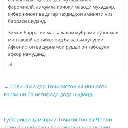
фаромиллӣ, аз ҷумла қочоқи маводи мухаддир,
киберҷиноят ва дигар таҳдидҳои амниятӣ низ
баррасӣ шуданд.
Зимни баррасии масъалаҳои мубрами рӯзномаи
минтақавӣ ҷонибҳо оид ба вазъи кунунии
Афғонистон ва дурнамои рушди он табодули
афкор намуданд.
←
Соли 2022 дар Тоҷикистон 44 иншооти
варзишӣ ба истифода дода шуданд
Густариши ҳамкории Тоҷикистон ва Ҷопон
доир ба мубориза бар зидди ҷинояткории