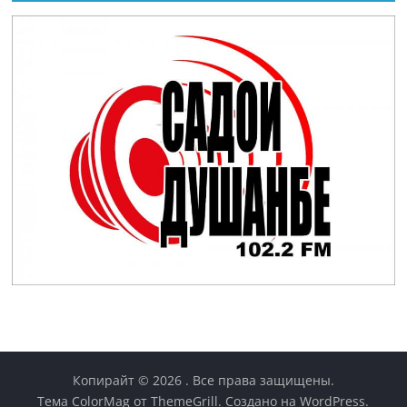
Копирайт © 2026
. Все права защищены.
Тема
ColorMag
от ThemeGrill. Создано на
WordPress
.