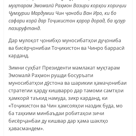
муҳтарам Эмомалӣ Раҳмон Вазири корҳои хориҷии
Ҷумҳурии Мардумии Чин ҷаноби Ван Иро, ки бо
сафари корӣ дар Тоҷикистон қарор дорад, ба ҳузур
пазируфтанд.
Дар мулоқот ҷонибҳо муносибатҳои дуҷониба
ва бисёрҷонибаи Тоҷикистон ва Чинро баррасӣ
карданд.
Зимни суҳбат Президенти мамлакат муҳтарам
Эмомалӣ Раҳмон рушди босуръати
муносибатҳои дӯстона ва шарикии ҳамаҷонибаи
стратегии ҳарду кишварро дар тамоми самтҳои
ҳамкорӣ таъкид намуда, зикр карданд, ки
«Тоҷикистон ва Чин ҳамсояҳои наздик буда, мо
ба таҳкими минбаъдаи робитаҳои зичи
бисёрҷанбаи ду кишвар дар ҳама шаклҳо
ҳавасмандем».