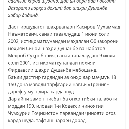
дастгир карда шуданд. Дар ин бора дар Раёсати
Вазорати корҳои дохилӣ дар шаҳри Душанбе
хабар доданд.
Дастгиршудагон шаҳрвандон Касиров Муҳаммад
Неъматович, санаи таваллудаш 1 июни соли
2002, истиқоматкунандаи маҳаллаи Обчакорони
ноҳияи Синои шаҳри Душанбе ва Наботов
Меҳроб Суҳробович, санаи таваллудаш 9 июли
соли 2001, истиқоматкунандаи ноҳияи
Фирдавсии шаҳри Душанбе мебошанд.
Баъди дастгир гардидан аз онҳо дар маҷмӯъ 18
150 дона маводи тарфгарии навъи «Трения»
дарёфту мусодира карда шуд.
Дар айни замон нисбат ба онҳо тибқи талаботи
моддаи 199, иловаи 1-и Кодекси ҷиноятии
Ҷумҳурии Тоҷикистон парвандаи ҷиноятӣ оғоз
карда шуда, тафтиш ҷараён дорад.