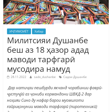
ИҶТИМОИЁТ
Хабар
Милитсияи Душанбе
беш аз 18 ҳазор адад
маводи тарфгарӣ
мусодира намуд
28.11.2022
sado_dushanbe
Садои Душанбе
Дар натиҷаи пешбурди якчанд чорабинии фаврӣ-
ҷустуҷӯӣ аз ҷониби кормандони ШВКД-2 дар
ноҳияи Сино ду нафар барои муомилоти
ғайриқонунии маводи тарфгарӣ (пиротехникӣ)