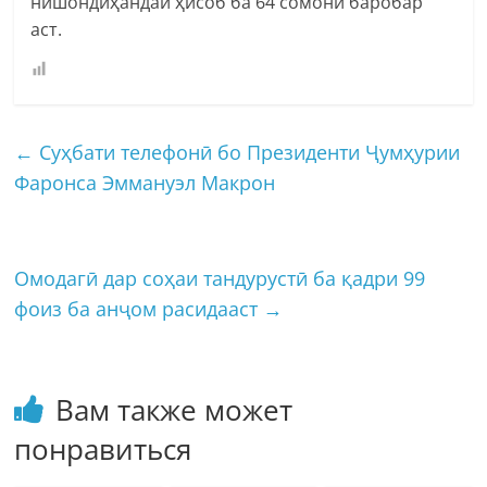
нишондиҳандаи ҳисоб ба 64 сомонӣ баробар
аст.
←
Суҳбати телефонӣ бо Президенти Ҷумҳурии
Фаронса Эммануэл Макрон
Омодагӣ дар соҳаи тандурустӣ ба қадри 99
фоиз ба анҷом расидааст
→
Вам также может
понравиться