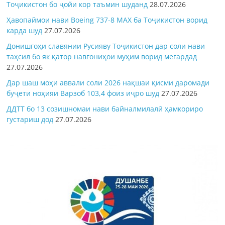
Тоҷикистон бо ҷойи кор таъмин шуданд
28.07.2026
Ҳавопаймои нави Boeing 737-8 MAX ба Тоҷикистон ворид
карда шуд
27.07.2026
Донишгоҳи славянии Русияву Тоҷикистон дар соли нави
таҳсил бо як қатор навгониҳои муҳим ворид мегардад
27.07.2026
Дар шаш моҳи аввали соли 2026 нақшаи қисми даромади
буҷети ноҳияи Варзоб 103,4 фоиз иҷро шуд
27.07.2026
ДДТТ бо 13 созишномаи нави байналмилалӣ ҳамкориро
густариш дод
27.07.2026