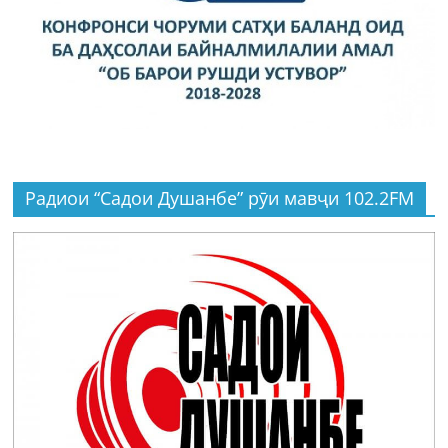
Радиои “Садои Душанбе” рӯи мавҷи 102.2FM