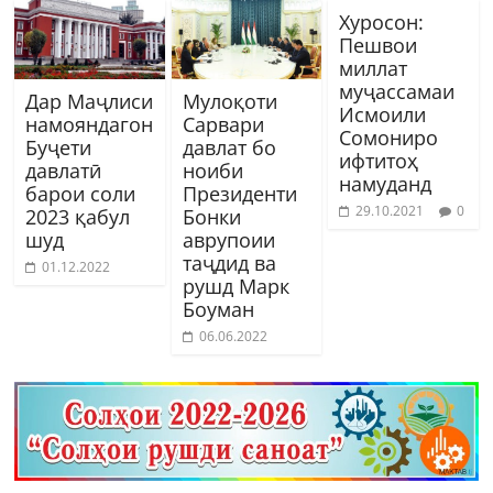
Хуросон:
Пешвои
миллат
муҷассамаи
Дар Маҷлиси
Мулоқоти
Исмоили
намояндагон
Сарвари
Сомониро
Буҷети
давлат бо
ифтитоҳ
давлатӣ
ноиби
намуданд
барои соли
Президенти
29.10.2021
0
2023 қабул
Бонки
шуд
аврупоии
таҷдид ва
01.12.2022
рушд Марк
Боуман
06.06.2022