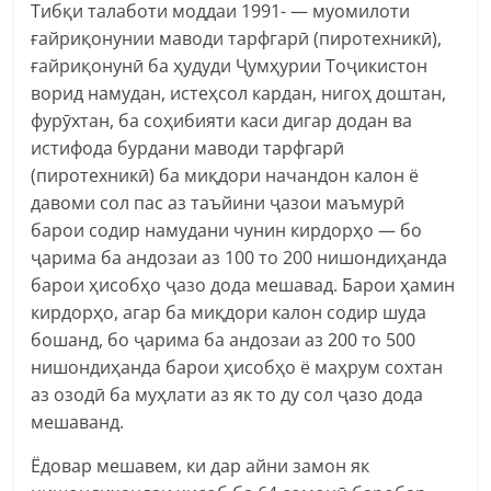
Тибқи талаботи моддаи 1991- — муомилоти
ғайриқонунии маводи тарфгарӣ (пиротехникӣ),
ғайриқонунӣ ба ҳудуди Ҷумҳурии Тоҷикистон
ворид намудан, истеҳсол кардан, нигоҳ доштан,
фурӯхтан, ба соҳибияти каси дигар додан ва
истифода бурдани маводи тарфгарӣ
(пиротехникӣ) ба миқдори начандон калон ё
давоми сол пас аз таъйини ҷазои маъмурӣ
барои содир намудани чунин кирдорҳо — бо
ҷарима ба андозаи аз 100 то 200 нишондиҳанда
барои ҳисобҳо ҷазо дода мешавад. Барои ҳамин
кирдорҳо, агар ба миқдори калон содир шуда
бошанд, бо ҷарима ба андозаи аз 200 то 500
нишондиҳанда барои ҳисобҳо ё маҳрум сохтан
аз озодӣ ба муҳлати аз як то ду сол ҷазо дода
мешаванд.
Ёдовар мешавем, ки дар айни замон як