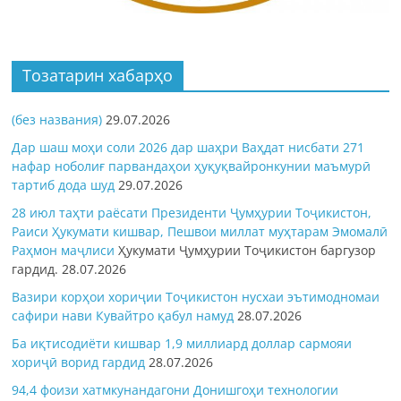
Тозатарин хабарҳо
(без названия)
29.07.2026
Дар шаш моҳи соли 2026 дар шаҳри Ваҳдат нисбати 271
нафар ноболиғ парвандаҳои ҳуқуқвайронкунии маъмурӣ
тартиб дода шуд
29.07.2026
28 июл таҳти раёсати Президенти Ҷумҳурии Тоҷикистон,
Раиси Ҳукумати кишвар, Пешвои миллат муҳтарам Эмомалӣ
Раҳмон
маҷлиси
Ҳукумати Ҷумҳурии Тоҷикистон баргузор
гардид.
28.07.2026
Вазири корҳои хориҷии Тоҷикистон нусхаи эътимодномаи
сафири нави Кувайтро қабул намуд
28.07.2026
Ба иқтисодиёти кишвар 1,9 миллиард доллар сармояи
хориҷӣ ворид гардид
28.07.2026
94,4 фоизи хатмкунандагони Донишгоҳи технологии