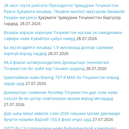
28 июл таҳти раёсати Президенти Ҷумҳурии Тоҷикистон,
Раиси Ҳукумати кишвар, Пешвои миллат муҳтарам Эмомалӣ
Раҳмон
маҷлиси
Ҳукумати Ҷумҳурии Тоҷикистон баргузор
гардид.
28.07.2026
Вазири корҳои хориҷии Тоҷикистон нусхаи эътимодномаи
сафири нави Кувайтро қабул намуд
28.07.2026
Ба иқтисодиёти кишвар 1,9 миллиард доллар сармояи
хориҷӣ ворид гардид
28.07.2026
94,4 фоизи хатмкунандагони Донишгоҳи технологии
Тоҷикистон бо ҷойи кор таъмин шуданд
28.07.2026
Ҳавопаймои нави Boeing 737-8 MAX ба Тоҷикистон ворид
карда шуд
27.07.2026
Донишгоҳи славянии Русияву Тоҷикистон дар соли нави
таҳсил бо як қатор навгониҳои муҳим ворид мегардад
27.07.2026
Дар шаш моҳи аввали соли 2026 нақшаи қисми даромади
буҷети ноҳияи Варзоб 103,4 фоиз иҷро шуд
27.07.2026
ДДТТ бо 13 созишномаи нави байналмилалӣ ҳамкориро