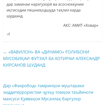
дар заминаи нархгузорӣ ва асосноккунии
иқтисодии пешниҳодшуда таҳлил карда
шудаанд.
АКС: АМИТ «Ховар»
←
«ВАВИЛОН» ВА «ДИНАМО» ҒОЛИБОНИ
МУСОБИҚАИ ФУТЗАЛ БА ХОТИРАИ АЛЕКСАНДР
КИРСАНОВ ШУДАНД
Дар «Фахробод» тамринҳои муштараки
зиддитеррористии ҷузъу томҳои таъйиноти
махсуси Қувваҳои Мусаллаҳ баргузор