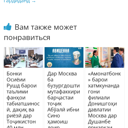
гардиданд
→
Вам также может
понравиться
Бонки
Дар Москва
«Амонатбонк
Осиёии
ба
» барои
Рушд барои
бузургдошти
хатмкунанда
таълими
мутафаккири
гони
фанҳои
барҷастаи
филиали
табиатшинос
тоҷик
Донишгоҳи
ӣ, дақиқ ва
Абӯалӣ ибни
давлатии
риёзӣ дар
Сино
Москва дар
Тоҷикистон
ҳамоиш
Душанбе
40 млн.
доир
ярмаркаи