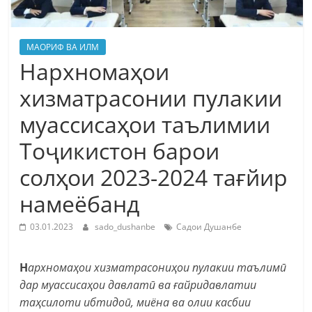
МАОРИФ ВА ИЛМ
Нархномаҳои
хизматрасонии пулакии
муассисаҳои таълимии
Тоҷикистон барои
солҳои 2023-2024 тағйир
намеёбанд
03.01.2023
sado_dushanbe
Садои Душанбе
Н
архномаҳои хизматрасониҳои пулакии таълимӣ
дар муассисаҳои давлатӣ ва ғайридавлатии
таҳсилоти ибтидоӣ, миёна ва олии касбии