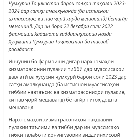
Ҷумҳурии Тоҷикистон барои солҳои таҳсили 2023-
2024 дар сатҳи амалкунанда (ба истиснои
ихтисосҳое, ки нав ҷорӣ карда мешаванд) бетағйр
мемонанд. Дар ин бора 22 декабри соли 2022
фармоиши Хадамоти зиддиинҳисории назди
Ҳукумати Ҷумҳурии Тоҷикистон ба тасвиб
расидааст.
Инчунин бо фармоиши дигар нархномаҳои
хизматрасонии пулакии тиббӣ дар муассисаҳои
давлатӣ ва хусусии ҷумҳурӣ барои соли 2023 дар
сатҳи амалкунанда (ба истиснои муассисаҳои
тиббии навтаъсис ва хизматрасониҳои пулакие,
ки нав ҷорӣ мешаванд) бетағйр нигоҳ дошта
мешаванд.
Нархномаҳои хизматрасониҳои нақшавии
пулакии таълимӣ ва тиббӣ дар ин муассисаҳо
тибқи талаботи қонунгузории зиддиинҳисорӣ