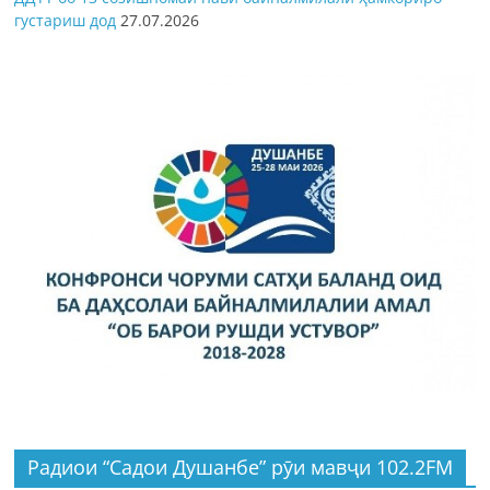
густариш дод
27.07.2026
Радиои “Садои Душанбе” рӯи мавҷи 102.2FM