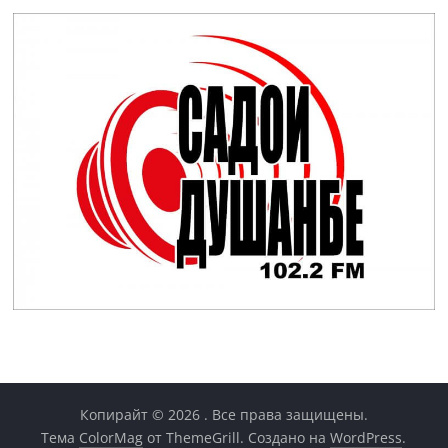
Копирайт © 2026
. Все права защищены.
Тема
ColorMag
от ThemeGrill. Создано на
WordPress
.