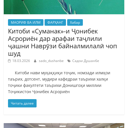
МАОРИФ ВА ИЛМ
ФАРҲАНГ
Хабар
Китоби «Суманак»-и Ҷонибек
Асрориён дар арафаи таҷлили
ҷашни Наврӯзи байналмилалӣ чоп
шуд
18.03.2026
sado_dushanbe
Садои Душанбе
Китоби нави муҳаққиқи тоҷик, номзади илмҳои
таърих, дотсент, мудири кафедраи таърихи халқи
тоҷики факултети таърихи Донишгоҳи миллии
Тоҷикистон Ҷонибек Асрориён
Читать далее