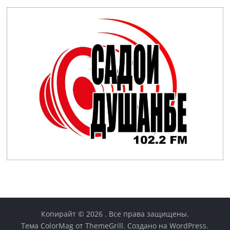
Копирайт © 2026
. Все права защищены.
Тема
ColorMag
от ThemeGrill. Создано на
WordPress
.