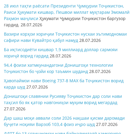
28 июл таҳти раёсати Президенти Ҷумҳурии Тоҷикистон,
Раиси Ҳукумати кишвар, Пешвои миллат муҳтарам Эмомалӣ
Раҳмон
маҷлиси
Ҳукумати Ҷумҳурии Тоҷикистон баргузор
гардид.
28.07.2026
Вазири корҳои хориҷии Тоҷикистон нусхаи эътимодномаи
сафири нави Кувайтро қабул намуд
28.07.2026
Ба иқтисодиёти кишвар 1,9 миллиард доллар сармояи
хориҷӣ ворид гардид
28.07.2026
94,4 фоизи хатмкунандагони Донишгоҳи технологии
Тоҷикистон бо ҷойи кор таъмин шуданд
28.07.2026
Ҳавопаймои нави Boeing 737-8 MAX ба Тоҷикистон ворид
карда шуд
27.07.2026
Донишгоҳи славянии Русияву Тоҷикистон дар соли нави
таҳсил бо як қатор навгониҳои муҳим ворид мегардад
27.07.2026
Дар шаш моҳи аввали соли 2026 нақшаи қисми даромади
буҷети ноҳияи Варзоб 103,4 фоиз иҷро шуд
27.07.2026
ДДТТ бо 13 созишномаи нави байналмилалӣ ҳамкориро