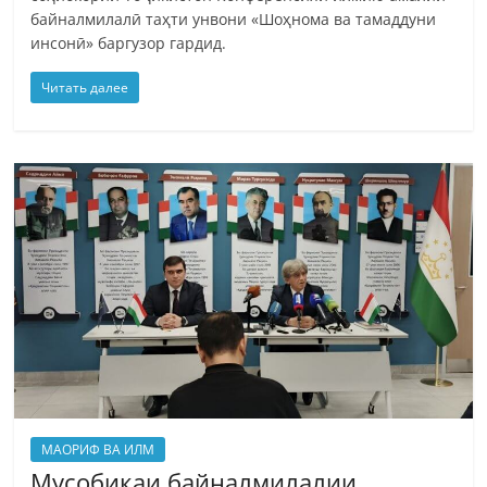
байналмилалӣ таҳти унвони «Шоҳнома ва тамаддуни
инсонӣ» баргузор гардид.
Читать далее
МАОРИФ ВА ИЛМ
Мусобиқаи байналмилалии