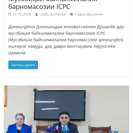
барномасозии ICPC
11.02.2026
sado_dushanbe
Садои Душанбе
Донишҷӯёни Донишкадаи инноватсионии Душанбе дар
мусобиқаи байналмилалии барномасозии ICPC
(Мусобиқаи байналмилалии барномасозии донишҷӯён)
иштирок намуда, дар даври минтақавии Авруосиёи
Шимолӣ
Читать далее