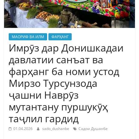
МАОРИФ ВА ИЛМ
ФАРҲАНГ
Имрӯз дар Донишкадаи
давлатии санъат ва
фарҳанг ба номи устод
Мирзо Турсунзода
ҷашни Наврӯз
мутантану пуршукӯҳ
таҷлил гардид
01.04.2026
sado_dushanbe
Садои Душанбе