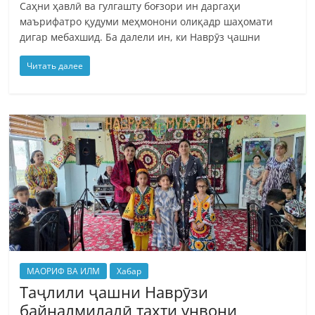
Саҳни ҳавлӣ ва гулгашту боғзори ин даргаҳи
маърифатро қудуми меҳмонони олиқадр шаҳомати
дигар мебахшид. Ба далели ин, ки Наврӯз ҷашни
Читать далее
МАОРИФ ВА ИЛМ
Хабар
Таҷлили ҷашни Наврӯзи
байналмилалӣ таҳти унвони