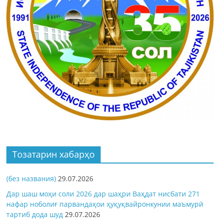
Тозатарин хабарҳо
(без названия)
29.07.2026
Дар шаш моҳи соли 2026 дар шаҳри Ваҳдат нисбати 271
нафар ноболиғ парвандаҳои ҳуқуқвайронкунии маъмурӣ
тартиб дода шуд
29.07.2026