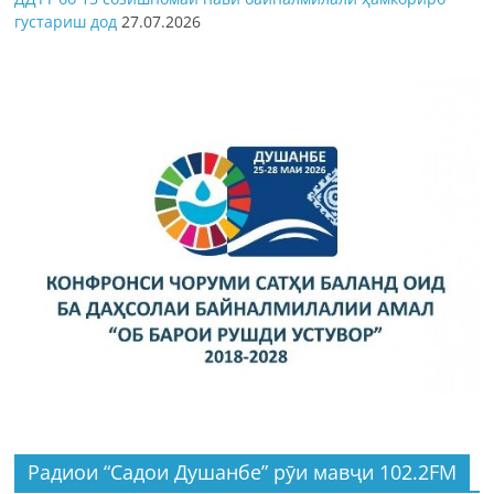
густариш дод
27.07.2026
Радиои “Садои Душанбе” рӯи мавҷи 102.2FM