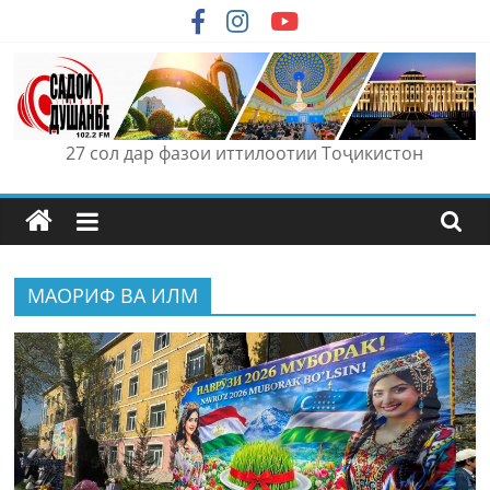
Skip
to
content
27 сол дар фазои иттилоотии Тоҷикистон
МАОРИФ ВА ИЛМ