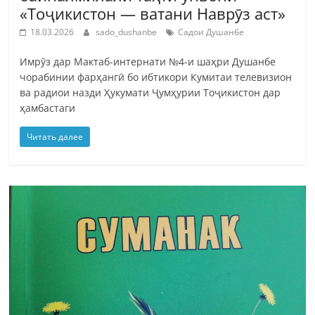
«Тоҷикистон — ватани Наврӯз аст»
18.03.2026
sado_dushanbe
Садои Душанбе
Имрӯз дар Мактаб-интернати №4-и шаҳри Душанбе
чорабинии фарҳангӣ бо ибтикори Кумитаи телевизион
ва радиои назди Ҳукумати Ҷумҳурии Тоҷикистон дар
ҳамбастаги
Читать далее