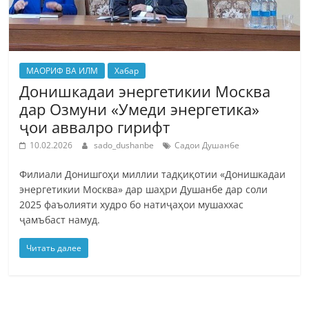
МАОРИФ ВА ИЛМ
Хабар
Донишкадаи энергетикии Москва
дар Озмуни «Умеди энергетика»
ҷои аввалро гирифт
10.02.2026
sado_dushanbe
Садои Душанбе
Филиали Донишгоҳи миллии тадқиқотии «Донишкадаи
энергетикии Москва» дар шаҳри Душанбе дар соли
2025 фаъолияти худро бо натиҷаҳои мушаххас
ҷамъбаст намуд.
Читать далее