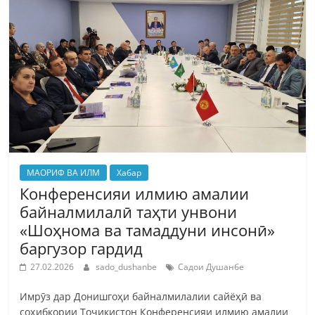
МАОРИФ ВА ИЛМ
Хабар
Конференсияи илмию амалии
байналмилалӣ таҳти унвони
«Шоҳнома ва тамаддуни инсонӣ»
баргузор гардид
27.02.2026
sado_dushanbe
Садои Душанбе
Имрӯз дар Донишгоҳи байналмилалии сайёҳӣ ва
соҳибкории Тоҷикистон Конференсияи илмию амалии