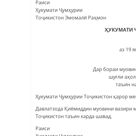
Раиси
Ҳукумати Ҷумҳурии
Тоҷикистон Эмомалӣ Раҳмон
ҲУКУМАТИ 
аз 19 
Дар бораи муовин
шуғли аҳол
таъин н
Ҳукумати Ҷумҳурии Тоҷикистон қарор ме
Давлатзода Қиёмиддин муовини вазири м
Тоҷикистон таъин карда шавад.
Раиси
Ҳукумати Ҷумҳурии