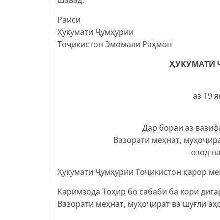
Раиси
Ҳукумати Ҷумҳурии
Тоҷикистон Эмомалӣ Раҳмон
ҲУКУМАТИ 
аз 19 
Дар бораи аз вази
Вазорати меҳнат, муҳоҷир
озод н
Ҳукумати Ҷумҳурии Тоҷикистон қарор ме
Каримзода Тоҳир бо сабаби ба кори дига
Вазорати меҳнат, муҳоҷират ва шуғли аҳ