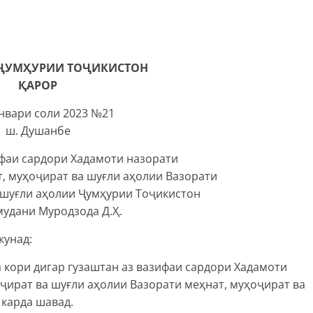
ҶУМҲУРИИ ТОҶИКИСТОН
ҚАРОР
январи соли 2023 №21
ш. Душанбе
ифаи сардори Хадамоти назорати
т, муҳоҷират ва шуғли аҳолии Вазорати
 шуғли аҳолии Ҷумҳурии Тоҷикистон
мудани Муродзода Д.Ҳ.
кунад:
 кори дигар гузаштан аз вазифаи сардори Хадамоти
оҷират ва шуғли аҳолии Вазорати меҳнат, муҳоҷират ва
 карда шавад.