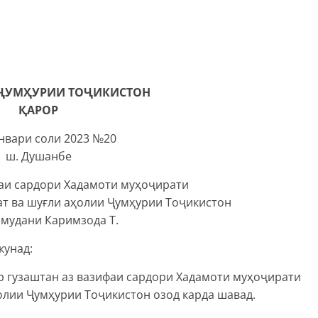
ҶУМҲУРИИ ТОҶИКИСТОН
ҚАРОР
январи соли 2023 №20
ш. Душанбе
фаи сардори Хадамоти муҳоҷирати
ат ва шуғли аҳолии Ҷумҳурии Тоҷикистон
амудани Каримзода Т.
кунад:
р гузаштан аз вазифаи сардори Хадамоти муҳоҷирати
олии Ҷумҳурии Тоҷикистон озод карда шавад.