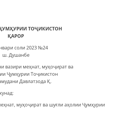
ҶУМҲУРИИ ТОҶИКИСТОН
ҚАРОР
январи соли 2023 №24
ш. Душанбе
и вазири меҳнат, муҳоҷират ва
ии Ҷумҳурии Тоҷикистон
амудани Давлатзода Қ.
кунад:
еҳнат, муҳоҷират ва шуғли аҳолии Ҷумҳурии