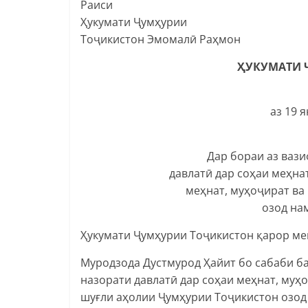
Раиси
Ҳукумати Ҷумҳурии
Тоҷикистон Эмомалӣ Раҳмон
ҲУКУМАТИ 
аз 19 
Дар бораи аз ваз
давлатӣ дар соҳаи меҳна
меҳнат, муҳоҷират ва
озод на
Ҳукумати Ҷумҳурии Тоҷикистон қарор ме
Муродзода Дустмурод Ҳайит бо сабаби ба
назорати давлатӣ дар соҳаи меҳнат, муҳ
шуғли аҳолии Ҷумҳурии Тоҷикистон озод