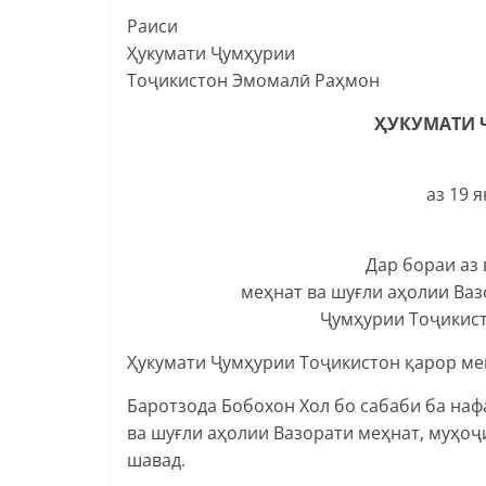
Раиси
Ҳукумати Ҷумҳурии
Тоҷикистон Эмомалӣ Раҳмон
ҲУКУМАТИ 
аз 19 
Дар бораи аз
меҳнат ва шуғли аҳолии Ваз
Ҷумҳурии Тоҷикист
Ҳукумати Ҷумҳурии Тоҷикистон қарор ме
Баротзода Бобохон Хол бо сабаби ба наф
ва шуғли аҳолии Вазорати меҳнат, муҳоҷ
шавад.