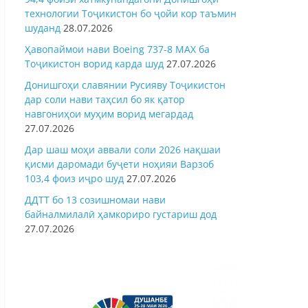
технологии Тоҷикистон бо ҷойи кор таъмин
шуданд
28.07.2026
Ҳавопаймои нави Boeing 737-8 MAX ба
Тоҷикистон ворид карда шуд
27.07.2026
Донишгоҳи славянии Русияву Тоҷикистон
дар соли нави таҳсил бо як қатор
навгониҳои муҳим ворид мегардад
27.07.2026
Дар шаш моҳи аввали соли 2026 нақшаи
қисми даромади буҷети ноҳияи Варзоб
103,4 фоиз иҷро шуд
27.07.2026
ДДТТ бо 13 созишномаи нави
байналмилалӣ ҳамкориро густариш дод
27.07.2026