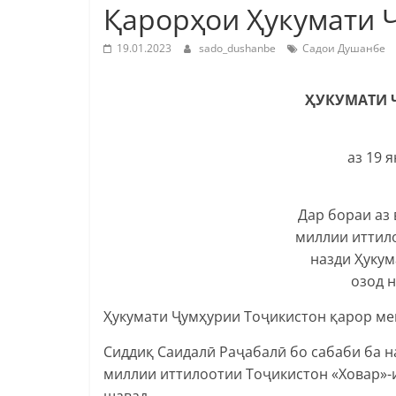
Қарорҳои Ҳукумати 
19.01.2023
sado_dushanbe
Садои Душанбе
ҲУКУМАТИ 
аз 19 
Дар бораи аз
миллии иттил
назди Ҳуку
озод н
Ҳукумати Ҷумҳурии Тоҷикистон қарор ме
Сиддиқ Саидалӣ Раҷабалӣ бо сабаби ба н
миллии иттилоотии Тоҷикистон «Ховар»-
шавад.