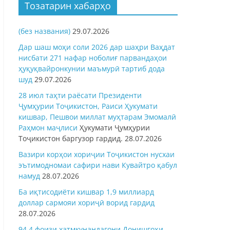
Тозатарин хабарҳо
(без названия)
29.07.2026
Дар шаш моҳи соли 2026 дар шаҳри Ваҳдат
нисбати 271 нафар ноболиғ парвандаҳои
ҳуқуқвайронкунии маъмурӣ тартиб дода
шуд
29.07.2026
28 июл таҳти раёсати Президенти
Ҷумҳурии Тоҷикистон, Раиси Ҳукумати
кишвар, Пешвои миллат муҳтарам Эмомалӣ
Раҳмон
маҷлиси
Ҳукумати Ҷумҳурии
Тоҷикистон баргузор гардид.
28.07.2026
Вазири корҳои хориҷии Тоҷикистон нусхаи
эътимодномаи сафири нави Кувайтро қабул
намуд
28.07.2026
Ба иқтисодиёти кишвар 1,9 миллиард
доллар сармояи хориҷӣ ворид гардид
28.07.2026
94,4 фоизи хатмкунандагони Донишгоҳи