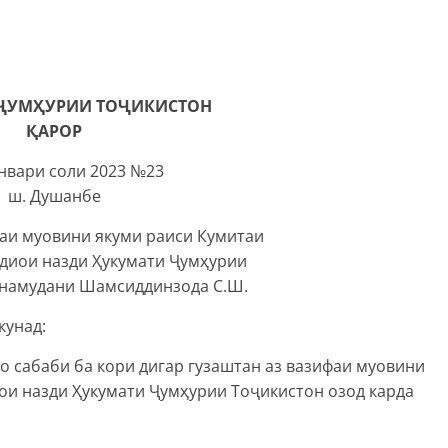
ҶУМҲУРИИ ТОҶИКИСТОН
ҚАРОР
январи соли 2023 №23
ш. Душанбе
фаи муовини якуми раиси Кумитаи
адиои назди Ҳукумати Ҷумҳурии
 намудани Шамсиддинзода С.Ш.
кунад:
сабаби ба кори дигар гузаштан аз вазифаи муовини
ои назди Ҳукумати Ҷумҳурии Тоҷикистон озод карда