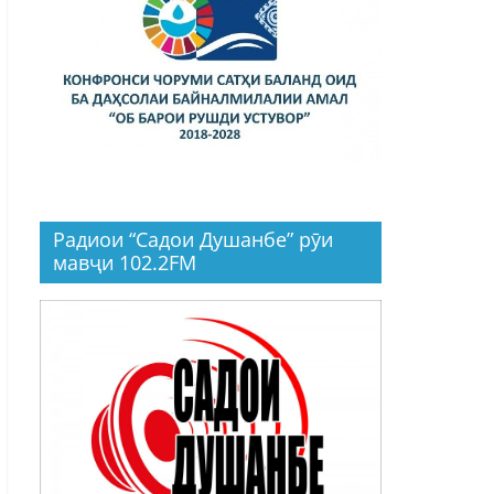
Радиои “Садои Душанбе” рӯи
мавҷи 102.2FM