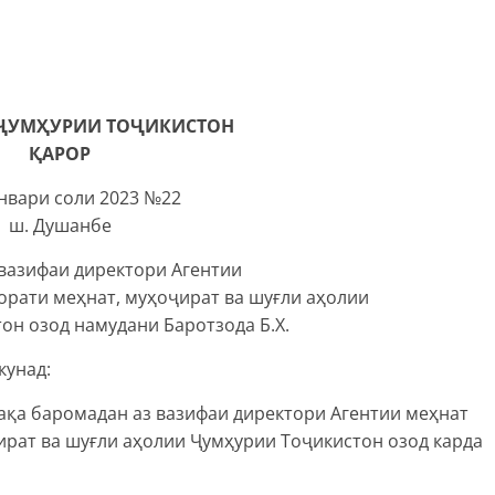
ҶУМҲУРИИ ТОҶИКИСТОН
ҚАРОР
январи соли 2023 №22
ш. Душанбе
 вазифаи директори Агентии
орати меҳнат, муҳоҷират ва шуғли аҳолии
он озод намудани Баротзода Б.Х.
кунад:
ақа баромадан аз вазифаи директори Агентии меҳнат
ират ва шуғли аҳолии Ҷумҳурии Тоҷикистон озод карда