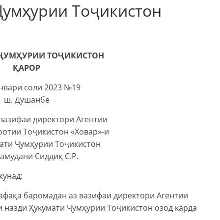
Ҷумҳурии Тоҷикистон
ҶУМҲУРИИ ТОҶИКИСТОН
ҚАРОР
январи соли 2023 №19
ш. Душанбе
 вазифаи директори Агентии
оотии Тоҷикистон «Ховар»-и
мати Ҷумҳурии Тоҷикистон
амудани Сиддиқ С.Р.
кунад:
афақа баромадан аз вазифаи директори Агентии
и назди Ҳукумати Ҷумҳурии Тоҷикистон озод карда