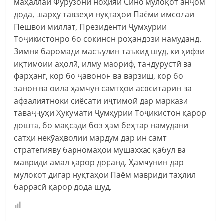
маҳаллаи Фурузони ноҳияи Сино мулоқот анҷом
дода, шарҳу тавзеҳи нуқтаҳои Паёми имсолаи
Пешвои миллат, Президенти Ҷумҳурии
Тоҷикистонро бо сокинон роҳандозӣ намуданд.
Зимни баромади масъулин таъкид шуд, ки ҳифзи
иқтимоии аҳолӣ, илму маориф, тандурустӣ ва
фарҳанг, кор бо ҷавонон ва варзиш, кор бо
занон ва оила ҳамчун самтҳои асоситарин ва
афзалиятноки сиёсати иҷтимоӣ дар маркази
таваҷҷуҳи Ҳукумати Ҷумҳурии Тоҷикистон қарор
дошта, бо мақсади боз ҳам беҳтар намудани
сатҳи некӯаҳволии мардум дар ин самт
стратегияву барномаҳои мушаххас қабул ва
мавриди амал қарор доранд. Ҳамчунин дар
мулоқот дигар нуқтаҳои Паём мавриди таҳлил
баррасӣ қарор дода шуд.