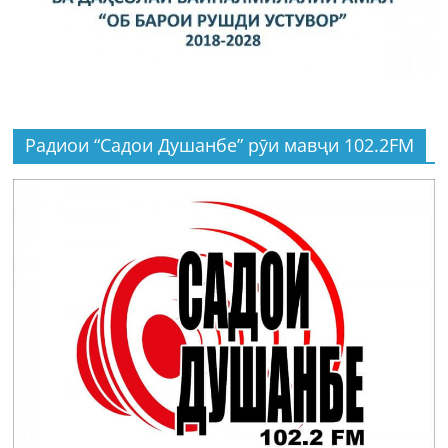
Радиои “Садои Душанбе” рӯи мавҷи 102.2FM