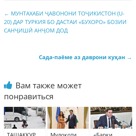
←
МУНТАХАБИ ҶАВОНОНИ ТОҶИКИСТОН (U-
20) ДАР ТУРКИЯ БО ДАСТАИ «БУХОРО» БОЗИИ
САНҶИШӢ АНҶОМ ДОД
Сада-паёме аз даврони куҳан
→
Вам также может
понравиться
ТАШАККУР
Мулоқоти
«Барқи