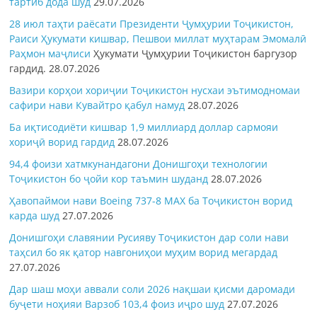
тартиб дода шуд
29.07.2026
28 июл таҳти раёсати Президенти Ҷумҳурии Тоҷикистон,
Раиси Ҳукумати кишвар, Пешвои миллат муҳтарам Эмомалӣ
Раҳмон
маҷлиси
Ҳукумати Ҷумҳурии Тоҷикистон баргузор
гардид.
28.07.2026
Вазири корҳои хориҷии Тоҷикистон нусхаи эътимодномаи
сафири нави Кувайтро қабул намуд
28.07.2026
Ба иқтисодиёти кишвар 1,9 миллиард доллар сармояи
хориҷӣ ворид гардид
28.07.2026
94,4 фоизи хатмкунандагони Донишгоҳи технологии
Тоҷикистон бо ҷойи кор таъмин шуданд
28.07.2026
Ҳавопаймои нави Boeing 737-8 MAX ба Тоҷикистон ворид
карда шуд
27.07.2026
Донишгоҳи славянии Русияву Тоҷикистон дар соли нави
таҳсил бо як қатор навгониҳои муҳим ворид мегардад
27.07.2026
Дар шаш моҳи аввали соли 2026 нақшаи қисми даромади
буҷети ноҳияи Варзоб 103,4 фоиз иҷро шуд
27.07.2026