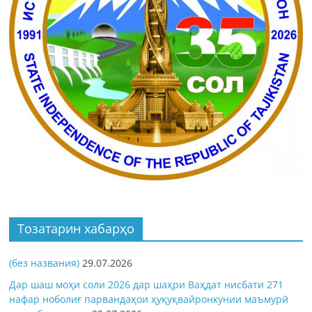
Тозатарин хабарҳо
(без названия)
29.07.2026
Дар шаш моҳи соли 2026 дар шаҳри Ваҳдат нисбати 271
нафар ноболиғ парвандаҳои ҳуқуқвайронкунии маъмурӣ