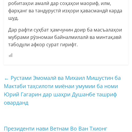
робитаҳои амалӣ дар соҳаҳои маориф, илм,
фарҳанг ва тандурустӣ изҳори ҳавасмандӣ карда
шуд.
Дар рафти суҳбат ҳамчунин доир ба масъалаҳои
мубрами рӯзномаи байналмилалӣ ва минтақавӣ
табодули афкор сурат гирифт.
←
Рустами Эмомалӣ ва Михаил Мишустин ба
Мактаби таҳсилоти миёнаи умумии ба номи
Юрий Гагарин дар шаҳри Душанбе ташриф
оварданд
Президенти нави Ветнам Во Ван Тхионг