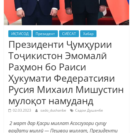
ИҚТИСОД
Президент
СИЁСАТ
Хабар
Президенти Ҷумҳурии
Тоҷикистон Эмомалӣ
Раҳмон бо Раиси
Ҳукумати Федератсияи
Русия Михаил Мишустин
мулоқот намуданд
02.03.2023
sado_dushanbe
Садои Душанбе
2 март дар Қасри миллат Асосгузори сулҳу
ваҳдати миллӣ — Пешвои миллат, Президенти