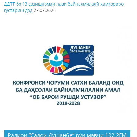
ДДТТ бо 13 созишномаи нави байналмилалӣ ҳамкориро
густариш дод
27.07.2026
Радиои “Садои Душанбе” рӯи мавҷи 102.2FM