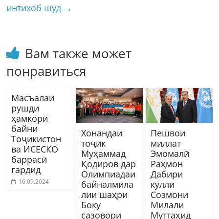
интихоб шуд
→
Вам также может
понравиться
Масъалаи
рушди
ҳамкорӣ
байни
Хонандаи
Пешвои
Тоҷикистон
тоҷик
миллат
ва ИСЕСКО
Муҳаммад
Эмомалӣ
баррасӣ
Қодиров дар
Раҳмон
гардид
Олимпиадаи
Дабири
16.09.2024
байналмила
кулли
лии шаҳри
Созмони
Боку
Милали
сазовори
Муттаҳид