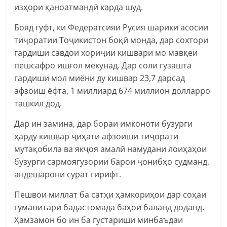
изҳори қаноатмандӣ карда шуд.
Бояд гуфт, ки Федератсияи Русия шарики асосии
тиҷоратии Тоҷикистон боқӣ монда, дар сохтори
гардиши савдои хориҷии кишвари мо мавқеи
пешсафро ишғол мекунад. Дар соли гузашта
гардиши мол миёни ду кишвар 23,7 дарсад
афзоиш ёфта, 1 миллиард 674 миллион долларро
ташкил дод.
Дар ин замина, дар бораи имконоти бузурги
ҳарду кишвар ҷиҳати афзоиши тиҷорати
мутақобила ва якҷоя амалӣ намудани лоиҳаҳои
бузурги сармоягузории барои ҷонибҳо судманд,
андешаронӣ сурат гирифт.
Пешвои миллат ба сатҳи ҳамкориҳои дар соҳаи
гуманитарӣ бадастомада баҳои баланд доданд.
Ҳамзамон бо ин ба густариши минбаъдаи