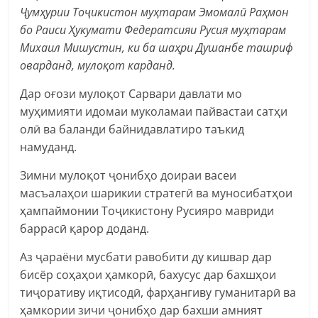
Ҷумҳурии Тоҷикистон муҳтарам Эмомалӣ Раҳмон
бо Раиси Ҳукумати Федератсияи Русия муҳтарам
Михаил Мишустин, ки ба шаҳри Душанбе ташриф
оварданд, мулоқот карданд.
Дар оғози мулоқот Сарвари давлати мо
муҳимияти идомаи муколамаи пайвастаи сатҳи
олӣ ва баланди байнидавлатиро таъкид
намуданд.
Зимни мулоқот ҷонибҳо доираи васеи
масъалаҳои шарикии стратегӣ ва муносибатҳои
ҳампаймонии Тоҷикистону Русияро мавриди
баррасӣ қарор доданд.
Аз ҷараёни мусбати равобити ду кишвар дар
бисёр соҳаҳои ҳамкорӣ, бахусус дар бахшҳои
тиҷоративу иқтисодӣ, фарҳангиву гуманитарӣ ва
ҳамкории зичи ҷонибҳо дар бахши амният