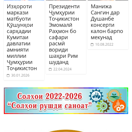
Изҳороти
Президенти
Манижа
маркази
Ҷумҳурии
Сангин дар
матбуоти
Тоҷикистон
Душанбе
Қӯшунҳои
Эмомалӣ
консерти
сарҳадии
Раҳмон бо
калон барпо
Кумитаи
сафари
мекунад
давлатии
расмӣ
10.08.2022
амнияти
вориди
миллии
шаҳри Рим
Ҷумҳурии
шуданд
Тоҷикистон
22.04.2024
30.01.2026