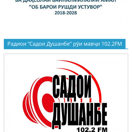
Радиои “Садои Душанбе” рӯи мавҷи 102.2FM