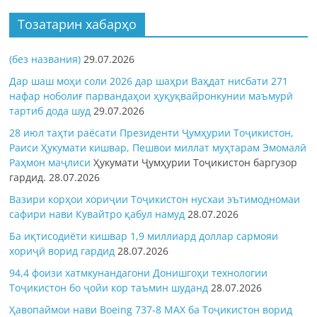
Тозатарин хабарҳо
(без названия)
29.07.2026
Дар шаш моҳи соли 2026 дар шаҳри Ваҳдат нисбати 271
нафар ноболиғ парвандаҳои ҳуқуқвайронкунии маъмурӣ
тартиб дода шуд
29.07.2026
28 июл таҳти раёсати Президенти Ҷумҳурии Тоҷикистон,
Раиси Ҳукумати кишвар, Пешвои миллат муҳтарам Эмомалӣ
Раҳмон
маҷлиси
Ҳукумати Ҷумҳурии Тоҷикистон баргузор
гардид.
28.07.2026
Вазири корҳои хориҷии Тоҷикистон нусхаи эътимодномаи
сафири нави Кувайтро қабул намуд
28.07.2026
Ба иқтисодиёти кишвар 1,9 миллиард доллар сармояи
хориҷӣ ворид гардид
28.07.2026
94,4 фоизи хатмкунандагони Донишгоҳи технологии
Тоҷикистон бо ҷойи кор таъмин шуданд
28.07.2026
Ҳавопаймои нави Boeing 737-8 MAX ба Тоҷикистон ворид