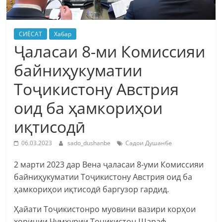
СИЁСАТ
Хабар
Ҷаласаи 8-ми Комиссияи
байниҳукуматии
Тоҷикистону Австрия
оид ба ҳамкориҳои
иқтисодӣ
06.03.2023
sado_dushanbe
Садои Душанбе
2 марти 2023 дар Вена ҷаласаи 8-уми Комиссияи
байниҳукуматии Тоҷикистону Австрия оид ба
ҳамкориҳои иқтисодӣ баргузор гардид.
Ҳайати Тоҷикистонро муовини вазири корҳои
хориҷии Ҷумҳурии Тоҷикистон Шараф