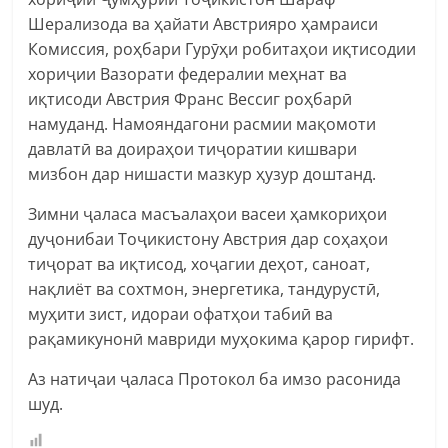
Шерализода ва ҳайати Австрияро ҳамраиси
Комиссия, роҳбари Гурӯҳи робитаҳои иқтисодии
хориҷии Вазорати федералии меҳнат ва
иқтисоди Австрия Франс Вессиг роҳбарӣ
намуданд. Намояндагони расмии мақомоти
давлатӣ ва доираҳои тиҷоратии кишвари
мизбон дар нишасти мазкур ҳузур доштанд.
Зимни ҷаласа масъалаҳои васеи ҳамкориҳои
дуҷонибаи Тоҷикистону Австрия дар соҳаҳои
тиҷорат ва иқтисод, хоҷагии деҳот, саноат,
нақлиёт ва сохтмон, энергетика, тандурустӣ,
муҳити зист, идораи офатҳои табиӣ ва
рақамикунонӣ мавриди муҳокима қарор гирифт.
Аз натиҷаи ҷаласа Протокол ба имзо расонида
шуд.