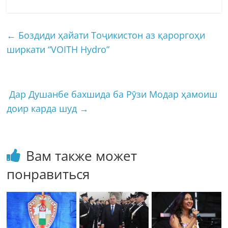
←
Боздиди ҳайати Тоҷикистон аз қароргоҳи
ширкати “VOITH Hydro”
Дар Душанбе бахшида ба Рӯзи Модар ҳамоиш
доир карда шуд
→
Вам также может
понравиться