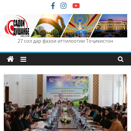
Skip
to
content
27 сол дар фазои иттилоотии Тоҷикистон