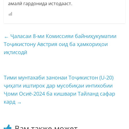
амалӣ гардонида истодааст.
←
Ҷаласаи 8-ми Комиссияи байниҳукуматии
Тоҷикистону Австрия оид ба ҳамкориҳои
иқтисодӣ
Тими мунтахаби занонаи Тоҷикистон (U-20)
ҷиҳати иштирок дар мусобиқаи интихобии
Ҷоми Осиё-2024 ба кишвари Тайланд сафар
кард
→
Вам также может