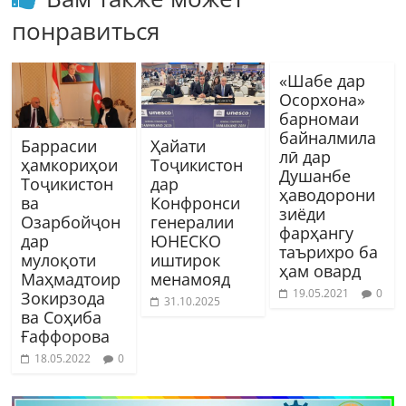
понравиться
«Шабе дар
Осорхона»
барномаи
байналмила
Баррасии
Ҳайати
лӣ дар
ҳамкориҳои
Тоҷикистон
Душанбе
Тоҷикистон
дар
ҳаводорони
ва
Конфронси
зиёди
Озарбойҷон
генералии
фарҳангу
дар
ЮНЕСКО
таърихро ба
мулоқоти
иштирок
ҳам овард
Маҳмадтоир
менамояд
19.05.2021
0
Зокирзода
31.10.2025
ва Соҳиба
Ғаффорова
18.05.2022
0