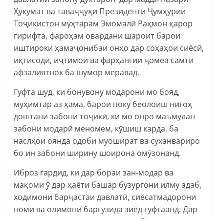
Ҳукумат ва таваҷҷуҳи Президенти Ҷумҳурии
Тоҷикистон муҳтарам Эмомалӣ Раҳмон қарор
гирифта, фароҳам овардани шароит барои
иштироки ҳамаҷонибаи онҳо дар соҳаҳои сиёсӣ,
иқтисодӣ, иҷтимоӣ ва фарҳангии ҷомеа самти
афзалиятнок ба шумор меравад.
Гуфта шуд, ки бонувону модарони мо бояд,
муҳимтар аз ҳама, барои поку беолоиш нигоҳ
доштани забони тоҷикӣ, ки мо онро маъмулан
забони модарӣ меномем, кӯшиш карда, ба
наслҳои оянда одоби муошират ва суханвариро
бо ин забони ширину шоирона омӯзонанд.
Иброз гардид, ки дар бораи зан-модар ва
мақоми ӯ дар ҳаёти башар бузургони илму адаб,
ходимони барҷастаи давлатӣ, сиёсатмадорони
номӣ ва олимони баргузида зиёд гуфтаанд. Дар