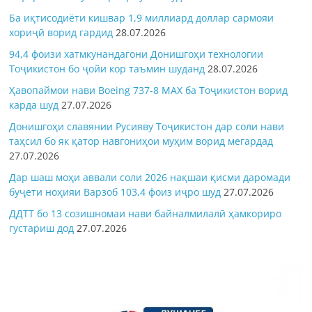
Ба иқтисодиёти кишвар 1,9 миллиард доллар сармояи
хориҷӣ ворид гардид
28.07.2026
94,4 фоизи хатмкунандагони Донишгоҳи технологии
Тоҷикистон бо ҷойи кор таъмин шуданд
28.07.2026
Ҳавопаймои нави Boeing 737-8 MAX ба Тоҷикистон ворид
карда шуд
27.07.2026
Донишгоҳи славянии Русияву Тоҷикистон дар соли нави
таҳсил бо як қатор навгониҳои муҳим ворид мегардад
27.07.2026
Дар шаш моҳи аввали соли 2026 нақшаи қисми даромади
буҷети ноҳияи Варзоб 103,4 фоиз иҷро шуд
27.07.2026
ДДТТ бо 13 созишномаи нави байналмилалӣ ҳамкориро
густариш дод
27.07.2026