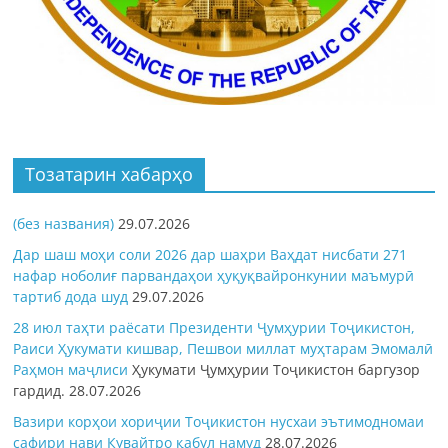
Тозатарин хабарҳо
(без названия)
29.07.2026
Дар шаш моҳи соли 2026 дар шаҳри Ваҳдат нисбати 271
нафар ноболиғ парвандаҳои ҳуқуқвайронкунии маъмурӣ
тартиб дода шуд
29.07.2026
28 июл таҳти раёсати Президенти Ҷумҳурии Тоҷикистон,
Раиси Ҳукумати кишвар, Пешвои миллат муҳтарам Эмомалӣ
Раҳмон
маҷлиси
Ҳукумати Ҷумҳурии Тоҷикистон баргузор
гардид.
28.07.2026
Вазири корҳои хориҷии Тоҷикистон нусхаи эътимодномаи
сафири нави Кувайтро қабул намуд
28.07.2026