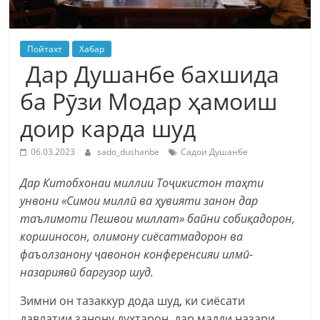
Пойтахт
Хабар
Дар Душанбе бахшида
ба Рӯзи Модар ҳамоиш
доир карда шуд
06.03.2023
sado_dushanbe
Садои Душанбе
Дар Китобхонаи миллии Тоҷикистон таҳти
унвони «Симои миллӣ ва ҳувияти занон дар
таълимоти Пешвои миллат» байни собиқадорон,
коршиносон, олимону сиёсатмадорон ва
фаъолзанону ҷавонон конференсияи илмӣ-
назариявӣ баргузор шуд.
Зимни он тазаккур дода шуд, ки сиёсати
давлатии занону духтарон дар мадди назари