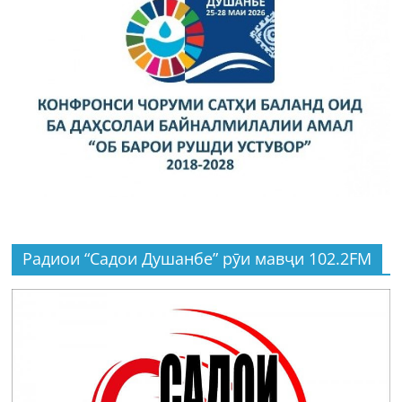
Радиои “Садои Душанбе” рӯи мавҷи 102.2FM