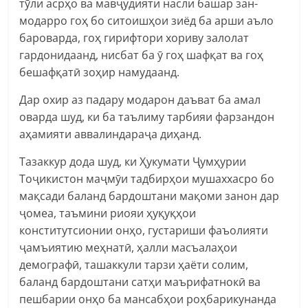
тӯли асрҳо ва мавҷудияти насли башар зан-
модарро гоҳ бо ситоишҳои зиёд ба арши аъло
бароварда, гоҳ гирифтори хориву залолат
гардонидаанд, нисбат ба ӯ гоҳ шафқат ва гоҳ
бешафқатӣ зоҳир намудаанд.
Дар охир аз падару модарон даъват ба амал
оварда шуд, ки ба таълиму тарбияи фарзандон
аҳамияти аввалиндараҷа диҳанд.
Тазаккур дода шуд, ки Ҳукумати Ҷумҳурии
Тоҷикистон маҷмӯи тадбирҳои мушаххасро бо
мақсади баланд бардоштани мақоми занон дар
ҷомеа, таъмини риояи ҳуқуқҳои
конститутсионии онҳо, густариши фаъолияти
ҷамъиятию меҳнатӣ, ҳалли масъалаҳои
демографӣ, ташаккули тарзи ҳаёти солим,
баланд бардоштани сатҳи маърифатнокӣ ва
пешбарии онҳо ба мансабҳои роҳбарикунанда