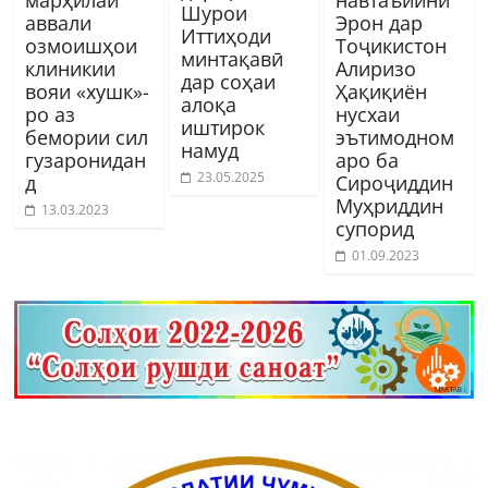
Шурои
аввали
Эрон дар
Иттиҳоди
озмоишҳои
Тоҷикистон
минтақавӣ
клиникии
Алиризо
дар соҳаи
вояи «хушк»-
Ҳақиқиён
алоқа
ро аз
нусхаи
иштирок
бемории сил
эътимодном
намуд
гузаронидан
аро ба
23.05.2025
д
Сироҷиддин
Муҳриддин
13.03.2023
супорид
01.09.2023