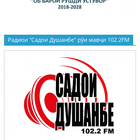
Радиои “Садои Душанбе” рӯи мавҷи 102.2FM