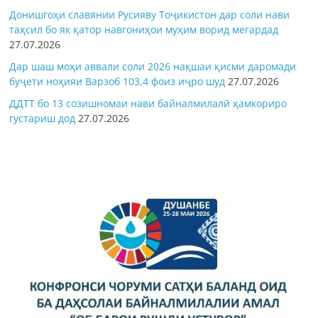
Донишгоҳи славянии Русияву Тоҷикистон дар соли нави
таҳсил бо як қатор навгониҳои муҳим ворид мегардад
27.07.2026
Дар шаш моҳи аввали соли 2026 нақшаи қисми даромади
буҷети ноҳияи Варзоб 103,4 фоиз иҷро шуд
27.07.2026
ДДТТ бо 13 созишномаи нави байналмилалӣ ҳамкориро
густариш дод
27.07.2026