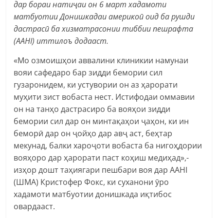
дар бораи натиҷаи он 6 март хадамоти
матбуотии Донишкадаи америкоӣ оид ба рушди
дастрасӣ ба хизматрасонии тиббии пешрафта
(AAHI) иттилоъ додааст.
«Мо озмоишҳои аввалини клиникии намунаи
вояи сафедаро бар зидди бемории сил
гузаронидем, ки устувории он аз ҳарорати
муҳити зист вобаста нест. Истифодаи оммавии
он на танҳо дастрасиро ба вояҳои зидди
бемории сил дар он минтақаҳои ҷаҳон, ки ин
беморӣ дар он ҷойҳо дар авҷ аст, беҳтар
мекунад, балки хароҷоти вобаста ба нигоҳдории
вояҳоро дар ҳарорати паст коҳиш медиҳад»,-
изҳор дошт таҳиягари пешбари воя дар AAHI
(ШМА) Кристофер Фокс, ки суханони ӯро
хадамоти матбуотии донишкада иқтибос
овардааст.