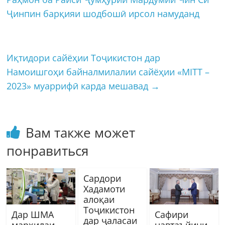
Ҷинпин барқияи шодбошӣ ирсол намуданд
Иқтидори сайёҳии Тоҷикистон дар
Намоишгоҳи байналмилалии сайёҳии «MITT –
2023» муаррифӣ карда мешавад
→
Вам также может
понравиться
Сардори
Хадамоти
алоқаи
Тоҷикистон
Дар ШМА
Сафири
дар ҷаласаи
марҳилаи
навтаъйини