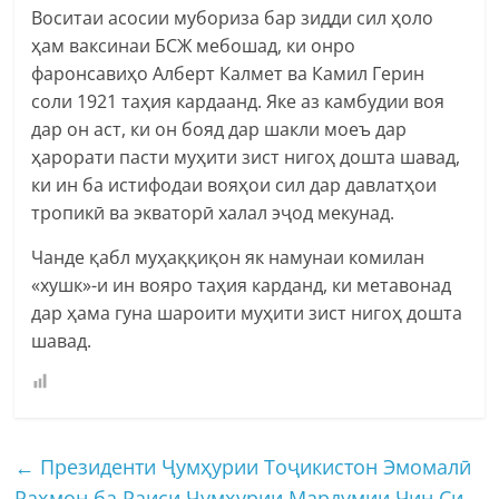
Воситаи асосии мубориза бар зидди сил ҳоло
ҳам ваксинаи БСЖ мебошад, ки онро
фаронсавиҳо Алберт Калмет ва Камил Герин
соли 1921 таҳия кардаанд. Яке аз камбудии воя
дар он аст, ки он бояд дар шакли моеъ дар
ҳарорати пасти муҳити зист нигоҳ дошта шавад,
ки ин ба истифодаи вояҳои сил дар давлатҳои
тропикӣ ва экваторӣ халал эҷод мекунад.
Чанде қабл муҳаққиқон як намунаи комилан
«хушк»-и ин вояро таҳия карданд, ки метавонад
дар ҳама гуна шароити муҳити зист нигоҳ дошта
шавад.
←
Президенти Ҷумҳурии Тоҷикистон Эмомалӣ
Раҳмон ба Раиси Ҷумҳурии Мардумии Чин Си