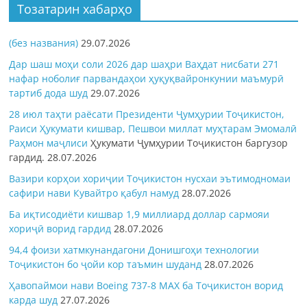
Тозатарин хабарҳо
(без названия)
29.07.2026
Дар шаш моҳи соли 2026 дар шаҳри Ваҳдат нисбати 271
нафар ноболиғ парвандаҳои ҳуқуқвайронкунии маъмурӣ
тартиб дода шуд
29.07.2026
28 июл таҳти раёсати Президенти Ҷумҳурии Тоҷикистон,
Раиси Ҳукумати кишвар, Пешвои миллат муҳтарам Эмомалӣ
Раҳмон
маҷлиси
Ҳукумати Ҷумҳурии Тоҷикистон баргузор
гардид.
28.07.2026
Вазири корҳои хориҷии Тоҷикистон нусхаи эътимодномаи
сафири нави Кувайтро қабул намуд
28.07.2026
Ба иқтисодиёти кишвар 1,9 миллиард доллар сармояи
хориҷӣ ворид гардид
28.07.2026
94,4 фоизи хатмкунандагони Донишгоҳи технологии
Тоҷикистон бо ҷойи кор таъмин шуданд
28.07.2026
Ҳавопаймои нави Boeing 737-8 MAX ба Тоҷикистон ворид
карда шуд
27.07.2026