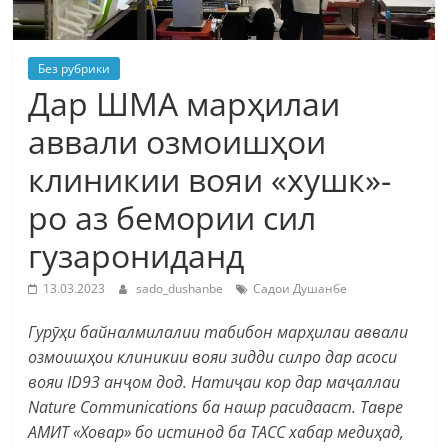
Без рубрики
Дар ШМА марҳилаи
аввали озмоишҳои
клиникии вояи «хушк»-
ро аз бемории сил
гузарониданд
13.03.2023
sado_dushanbe
Садои Душанбе
Гурӯҳи байналмилалии табибон марҳилаи аввали
озмоишҳои клиникии вояи зидди силро дар асоси
вояи ID93 анҷом дод. Натиҷаи кор дар маҷаллаи
Nature Communications ба нашр расидааст. Тавре
АМИТ «Ховар» бо истинод ба ТАСС хабар медиҳад,