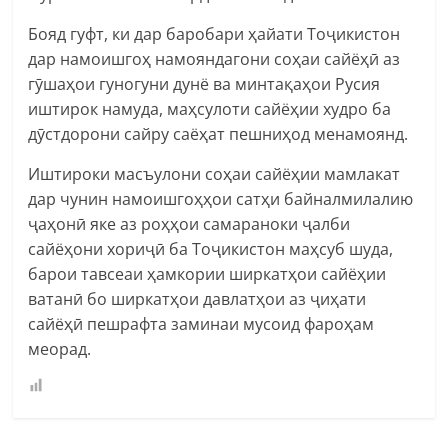
Бояд гуфт, ки дар баробари ҳайати Тоҷикистон
дар намоишгоҳ намояндагони соҳаи сайёҳӣ аз
гӯшаҳои гуногуни дунё ва минтақаҳои Русия
иштирок намуда, маҳсулоти сайёҳии худро ба
дӯстдорони сайру саёҳат пешниҳод менамоянд.
Иштироки масъулони соҳаи сайёҳии мамлакат
дар чунин намоишгоҳҳои сатҳи байналмилалию
ҷаҳонӣ яке аз роҳҳои самараноки ҷалби
сайёҳони хориҷӣ ба Тоҷикистон маҳсуб шуда,
барои тавсеаи ҳамкории ширкатҳои сайёҳии
ватанӣ бо ширкатҳои давлатҳои аз ҷиҳати
сайёҳӣ пешрафта заминаи мусоид фароҳам
меорад.