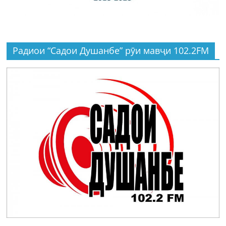
Радиои “Садои Душанбе” рӯи мавҷи 102.2FM