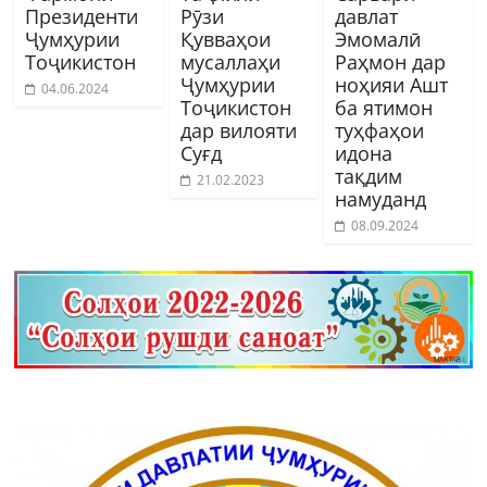
Президенти
Рӯзи
давлат
Ҷумҳурии
Қувваҳои
Эмомалӣ
Тоҷикистон
мусаллаҳи
Раҳмон дар
Ҷумҳурии
ноҳияи Ашт
04.06.2024
Тоҷикистон
ба ятимон
дар вилояти
туҳфаҳои
Суғд
идона
тақдим
21.02.2023
намуданд
08.09.2024