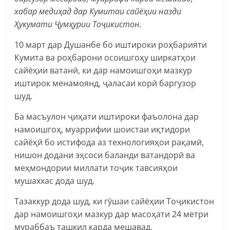
хабар медиҳад дар Кумитаи сайёҳии назди
Ҳукумати Ҷумҳурии Тоҷикистон.
10 март дар Душанбе бо иштироки роҳбарияти
Кумита ва роҳбарони осоишгоҳу ширкатҳои
сайёҳии ватанӣ, ки дар намоишгоҳи мазкур
иштирок менамоянд, ҷаласаи корӣ баргузор
шуд.
Ба масъулон ҷиҳати иштироки фаъолона дар
намоишгоҳ, муаррифии шоистаи иқтидори
сайёҳӣ бо истифода аз технологияҳои рақамӣ,
нишон додани эҳсоси баланди ватандорӣ ва
меҳмондории миллати тоҷик тавсияҳои
мушаххас дода шуд.
Тазаккур дода шуд, ки гӯшаи сайёҳии Тоҷикистон
дар намоишгоҳи мазкур дар масоҳати 24 метри
мураббаъ ташкил карда мешавад.