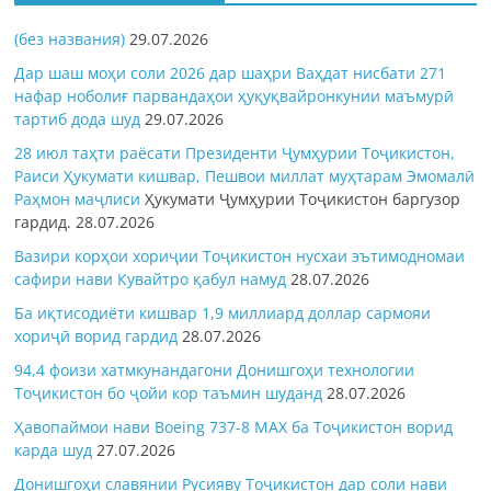
(без названия)
29.07.2026
Дар шаш моҳи соли 2026 дар шаҳри Ваҳдат нисбати 271
нафар ноболиғ парвандаҳои ҳуқуқвайронкунии маъмурӣ
тартиб дода шуд
29.07.2026
28 июл таҳти раёсати Президенти Ҷумҳурии Тоҷикистон,
Раиси Ҳукумати кишвар, Пешвои миллат муҳтарам Эмомалӣ
Раҳмон
маҷлиси
Ҳукумати Ҷумҳурии Тоҷикистон баргузор
гардид.
28.07.2026
Вазири корҳои хориҷии Тоҷикистон нусхаи эътимодномаи
сафири нави Кувайтро қабул намуд
28.07.2026
Ба иқтисодиёти кишвар 1,9 миллиард доллар сармояи
хориҷӣ ворид гардид
28.07.2026
94,4 фоизи хатмкунандагони Донишгоҳи технологии
Тоҷикистон бо ҷойи кор таъмин шуданд
28.07.2026
Ҳавопаймои нави Boeing 737-8 MAX ба Тоҷикистон ворид
карда шуд
27.07.2026
Донишгоҳи славянии Русияву Тоҷикистон дар соли нави