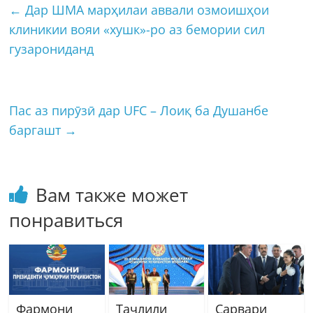
←
Дар ШМА марҳилаи аввали озмоишҳои
клиникии вояи «хушк»-ро аз бемории сил
гузарониданд
Пас аз пирӯзӣ дар UFC – Лоиқ ба Душанбе
баргашт
→
Вам также может
понравиться
Фармони
Таҷлили​
Сарвари