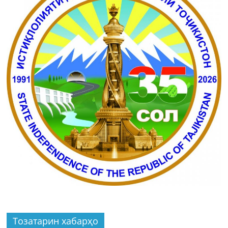
Тозатарин хабарҳо