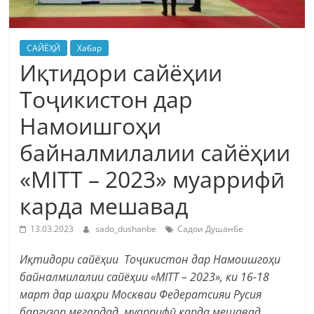
САЙЁҲӢ
Хабар
Иқтидори сайёҳии
Тоҷикистон дар
Намоишгоҳи
байналмилалии сайёҳии
«MITT – 2023» муаррифӣ
карда мешавад
13.03.2023
sado_dushanbe
Садои Душанбе
Иқтидори сайёҳии Тоҷикистон дар Намоишгоҳи
байналмилалии сайёҳии «MITT – 2023», ки 16-18
март дар шаҳри Москваи Федератсияи Русия
баргузор мегардад, муаррифӣ карда мешавад,