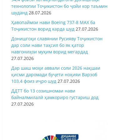
технологии Тоҷикистон бо ҷойи кор таъмин
шуданд
28.07.2026
Ҳавопаймои нави Boeing 737-8 MAX ба
Тоҷикистон ворид карда шуд
27.07.2026
Донишгоҳи славянии Русияву Тоҷикистон
дар соли нави таҳсил бо як қатор
навгониҳои муҳим ворид мегардад
27.07.2026
Дар шаш моҳи аввали соли 2026 нақшаи
қисми даромади буҷети ноҳияи Варзоб
103,4 фоиз иҷро шуд
27.07.2026
ДДТТ бо 13 созишномаи нави
байналмилалӣ ҳамкориро густариш дод
27.07.2026