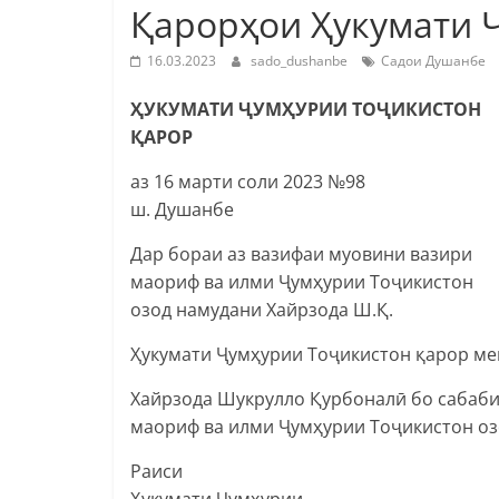
Қарорҳои Ҳукумати 
16.03.2023
sado_dushanbe
Садои Душанбе
ҲУКУМАТИ ҶУМҲУРИИ ТОҶИКИСТОН
ҚАРОР
аз 16 марти соли 2023 №98
ш. Душанбе
Дар бораи аз вазифаи муовини вазири
маориф ва илми Ҷумҳурии Тоҷикистон
озод намудани Хайрзода Ш.Қ.
Ҳукумати Ҷумҳурии Тоҷикистон қарор ме
Хайрзода Шукрулло Қурбоналӣ бо сабаби 
маориф ва илми Ҷумҳурии Тоҷикистон оз
Раиси
Ҳукумати Ҷумҳурии