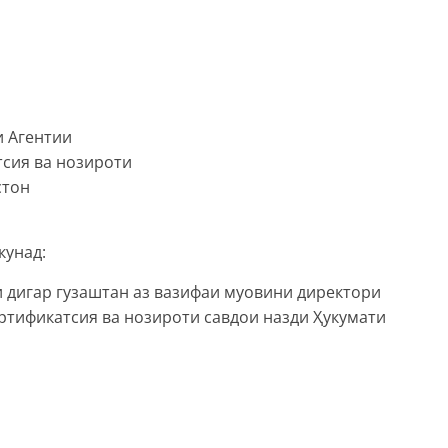
и Агентии
тсия ва нозироти
стон
кунад:
 дигар гузаштан аз вазифаи муовини директори
ертификатсия ва нозироти савдои назди Ҳукумати