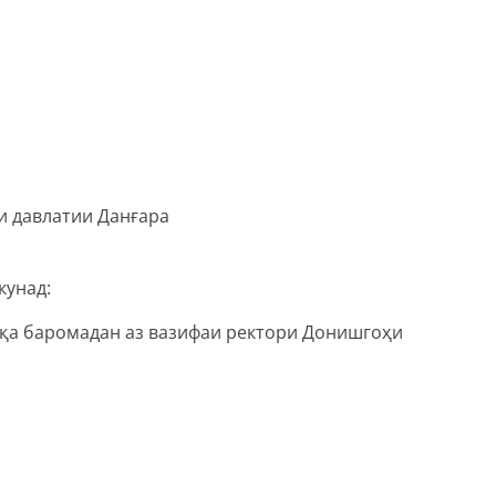
и давлатии Данғара
кунад:
қа баромадан аз вазифаи ректори Донишгоҳи