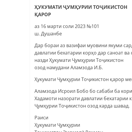
ҲУКУМАТИ ҶУМҲУРИИ ТОҶИКИСТОН
ҚАРОР
аз 16 марти соли 2023 №101
ш. Душанбе
Дар бораи аз вазифаи муовини якуми са
давлатии бехатарии корҳо дар саноат ва
назди Ҳукумати Ҷумҳурии Тоҷикистон
озод намудани Аламзода И.Б.
Ҳукумати Ҷумҳурии Тоҷикистон қарор ме
Аламзода Исроил Бобо бо сабаби ба кори
Хадамоти назорати давлатии бехатарии к
Ҷумҳурии Тоҷикистон озод карда шавад.
Раиси
Ҳукумати Ҷумҳурии