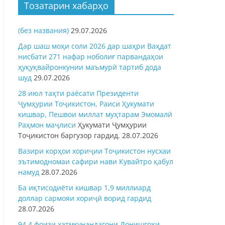
Тозатарин хабарҳо
(без названия)
29.07.2026
Дар шаш моҳи соли 2026 дар шаҳри Ваҳдат
нисбати 271 нафар ноболиғ парвандаҳои
ҳуқуқвайронкунии маъмурӣ тартиб дода
шуд
29.07.2026
28 июл таҳти раёсати Президенти
Ҷумҳурии Тоҷикистон, Раиси Ҳукумати
кишвар, Пешвои миллат муҳтарам Эмомалӣ
Раҳмон
маҷлиси
Ҳукумати Ҷумҳурии
Тоҷикистон баргузор гардид.
28.07.2026
Вазири корҳои хориҷии Тоҷикистон нусхаи
эътимодномаи сафири нави Кувайтро қабул
намуд
28.07.2026
Ба иқтисодиёти кишвар 1,9 миллиард
доллар сармояи хориҷӣ ворид гардид
28.07.2026
94,4 фоизи хатмкунандагони Донишгоҳи