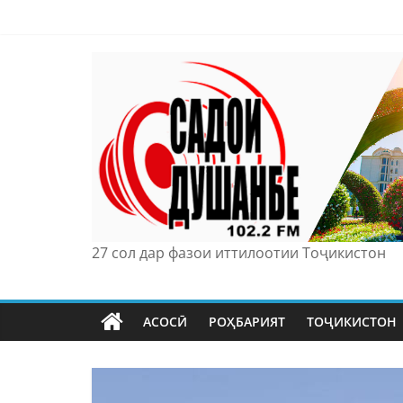
Skip
to
content
27 сол дар фазои иттилоотии Тоҷикистон
АСОСӢ
РОҲБАРИЯТ
ТОҶИКИСТОН