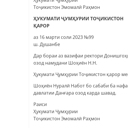
Тоҷикистон Эмомалӣ Раҳмон
ҲУКУМАТИ ҶУМҲУРИИ ТОҶИКИСТОН
ҚАРОР
аз 16 марти соли 2023 №99
ш. Душанбе
Дар бораи аз вазифаи ректори Донишгоҳ
озод намудани Шоҳиён Н.Н.
Ҳукумати Ҷумҳурии Тоҷикистон қарор ме
Шоҳиён Нуралӣ Набот бо сабаби ба нафа
давлатии Данғара озод карда шавад.
Раиси
Ҳукумати Ҷумҳурии
Тоҷикистон Эмомалӣ Раҳмон