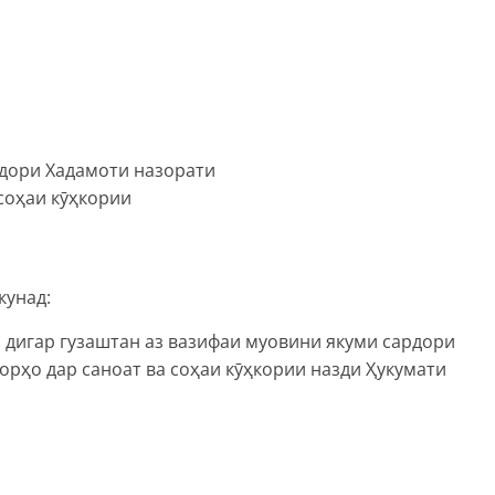
рдори Хадамоти назорати
 соҳаи кӯҳкории
кунад:
 дигар гузаштан аз вазифаи муовини якуми сардори
орҳо дар саноат ва соҳаи кӯҳкории назди Ҳукумати