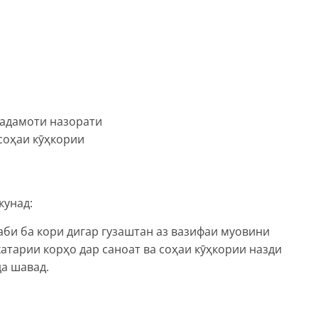
Хадамоти назорати
 соҳаи кӯҳкории
кунад:
би ба кори дигар гузаштан аз вазифаи муовини
атарии корҳо дар саноат ва соҳаи кӯҳкории назди
а шавад.