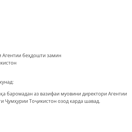
и Агентии беҳдошти замин
икистон
кунад:
ақа баромадан аз вазифаи муовини директори Агентии
ти Ҷумҳурии Тоҷикистон озод карда шавад.