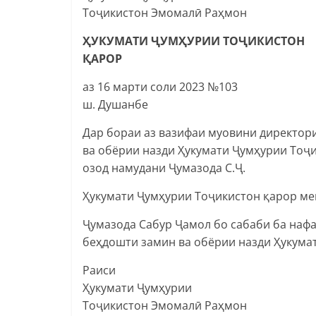
Тоҷикистон Эмомалӣ Раҳмон
ҲУКУМАТИ ҶУМҲУРИИ ТОҶИКИСТОН
ҚАРОР
аз 16 марти соли 2023 №103
ш. Душанбе
Дар бораи аз вазифаи муовини директор
ва обёрии назди Ҳукумати Ҷумҳурии Тоҷ
озод намудани Ҷумазода С.Ҷ.
Ҳукумати Ҷумҳурии Тоҷикистон қарор ме
Ҷумазода Сабур Ҷамол бо сабаби ба наф
беҳдошти замин ва обёрии назди Ҳукума
Раиси
Ҳукумати Ҷумҳурии
Тоҷикистон Эмомалӣ Раҳмон