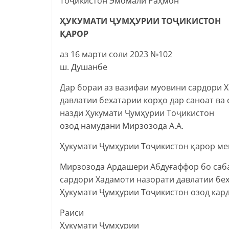
Тоҷикистон Эмомалӣ Раҳмон
ҲУКУМАТИ ҶУМҲУРИИ ТОҶИКИСТОН
ҚАРОР
аз 16 марти соли 2023 №102
ш. Душанбе
Дар бораи аз вазифаи муовини сардори 
давлатии бехатарии корҳо дар саноат ва
назди Ҳукумати Ҷумҳурии Тоҷикистон
озод намудани Мирзозода А.А.
Ҳукумати Ҷумҳурии Тоҷикистон қарор ме
Мирзозода Ардашери Абдуғаффор бо саба
сардори Хадамоти назорати давлатии бех
Ҳукумати Ҷумҳурии Тоҷикистон озод кард
Раиси
Ҳукумати Ҷумҳурии