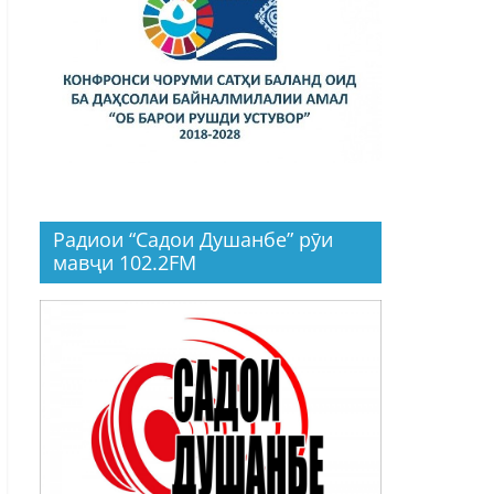
Радиои “Садои Душанбе” рӯи
мавҷи 102.2FM