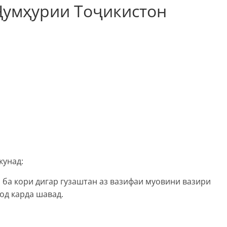
Ҷумҳурии Тоҷикистон
кунад:
ба кори дигар гузаштан аз вазифаи муовини вазири
од карда шавад.