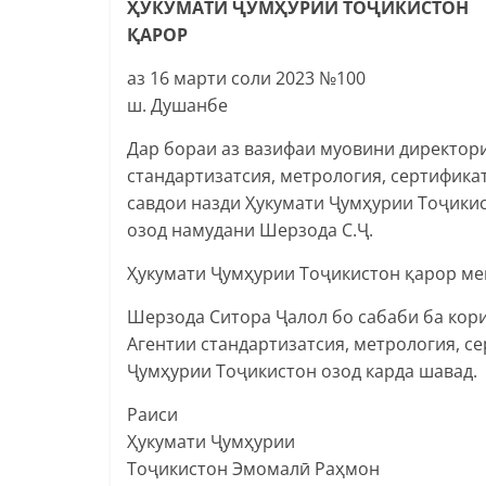
ҲУКУМАТИ ҶУМҲУРИИ ТОҶИКИСТОН
ҚАРОР
аз 16 марти соли 2023 №100
ш. Душанбе
Дар бораи аз вазифаи муовини директор
стандартизатсия, метрология, сертифика
савдои назди Ҳукумати Ҷумҳурии Тоҷики
озод намудани Шерзода С.Ҷ.
Ҳукумати Ҷумҳурии Тоҷикистон қарор ме
Шерзода Ситора Ҷалол бо сабаби ба кори
Агентии стандартизатсия, метрология, с
Ҷумҳурии Тоҷикистон озод карда шавад.
Раиси
Ҳукумати Ҷумҳурии
Тоҷикистон Эмомалӣ Раҳмон