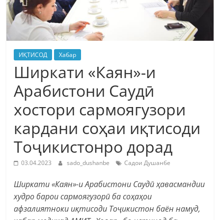
ИҚТИСОД
Хабар
Ширкати «Каян»-и
Арабистони Саудӣ
хостори сармоягузори
кардани соҳаи иқтисоди
Тоҷикистонро дорад
03.04.2023
sado_dushanbe
Садои Душанбе
Ширкати «Каян»-и Арабистони Саудӣ ҳавасмандии
худро барои сармоягузорӣ ба соҳаҳои
афзалиятноки иқтисоди Тоҷикистон
баён намуд,