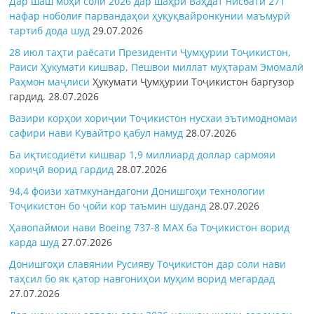
Дар шаш моҳи соли 2026 дар шаҳри Ваҳдат нисбати 271
нафар ноболиғ парвандаҳои ҳуқуқвайронкунии маъмурӣ
тартиб дода шуд
29.07.2026
28 июл таҳти раёсати Президенти Ҷумҳурии Тоҷикистон,
Раиси Ҳукумати кишвар, Пешвои миллат муҳтарам Эмомалӣ
Раҳмон
маҷлиси
Ҳукумати Ҷумҳурии Тоҷикистон баргузор
гардид.
28.07.2026
Вазири корҳои хориҷии Тоҷикистон нусхаи эътимодномаи
сафири нави Кувайтро қабул намуд
28.07.2026
Ба иқтисодиёти кишвар 1,9 миллиард доллар сармояи
хориҷӣ ворид гардид
28.07.2026
94,4 фоизи хатмкунандагони Донишгоҳи технологии
Тоҷикистон бо ҷойи кор таъмин шуданд
28.07.2026
Ҳавопаймои нави Boeing 737-8 MAX ба Тоҷикистон ворид
карда шуд
27.07.2026
Донишгоҳи славянии Русияву Тоҷикистон дар соли нави
таҳсил бо як қатор навгониҳои муҳим ворид мегардад
27.07.2026