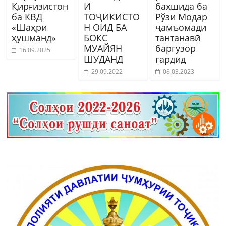
Қирғизистон
И
бахшида ба
ба КВД
ТОҶИКИСТО
Рўзи Модар
«Шаҳри
Н ОИД БА
ҷамъомади
ҳушманд»
БОКС
тантанавӣ
МУАЙЯН
баргузор
16.09.2025
ШУДАНД
гардид
29.09.2022
08.03.2023