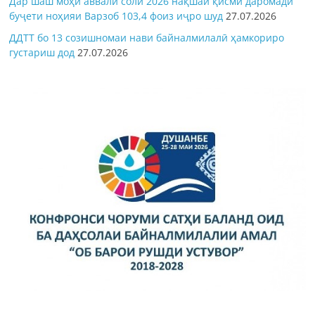
Дар шаш моҳи аввали соли 2026 нақшаи қисми даромади
буҷети ноҳияи Варзоб 103,4 фоиз иҷро шуд
27.07.2026
ДДТТ бо 13 созишномаи нави байналмилалӣ ҳамкориро
густариш дод
27.07.2026