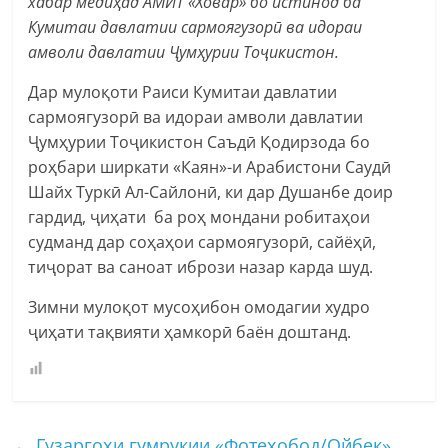
хабар медиҳад АМИТ «Ховар» бо истинод ба
Кумитаи давлатии сармоягузорӣ ва идораи
амволи давлатии Ҷумҳурии Тоҷикистон.
Дар мулоқоти Раиси Кумитаи давлатии
сармоягузорӣ ва идораи амволи давлатии
Ҷумҳурии Тоҷикистон Саъдӣ Қодирзода бо
роҳбари ширкати «Каян»-и Арабистони Саудӣ
Шайх Туркӣ Ал-Сайлонӣ, ки дар Душанбе доир
гардид, ҷиҳати ба роҳ мондани робитаҳои
судманд дар соҳаҳои сармоягузорӣ, сайёҳӣ,
тиҷорат ва саноат ибрози назар карда шуд.
Зимни мулоқот мусоҳибон омодагии худро
ҷиҳати тақвияти ҳамкорӣ баён доштанд.
←
Гузаргоҳи гумрукии «Фотеҳобод/Ойбек»