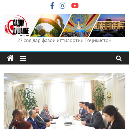
Skip
to
content
27 сол дар фазои иттилоотии Тоҷикистон