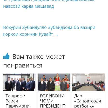
навсозӣ карда мешавад
Вохӯрии Зубайдулло Зубайдзода бо вазири
корҳои хориҷии Кувайт
→
Вам также может
понравиться
Ташрифи
ҒОЛИБОНИ
Дар
Раиси
ҶОМИ
«Саноатсоди
Парлумони
ПРЕЗИДЕНТ
ротбонк»