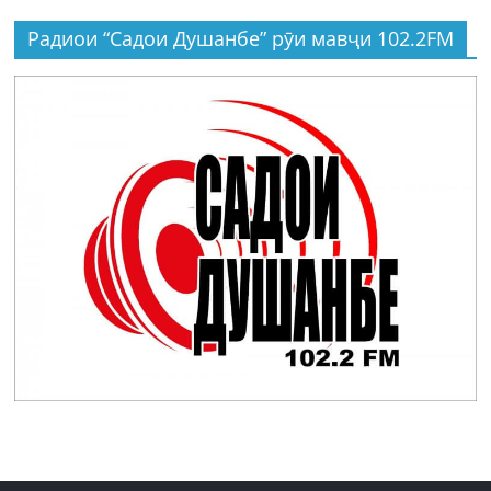
Радиои “Садои Душанбе” рӯи мавҷи 102.2FM