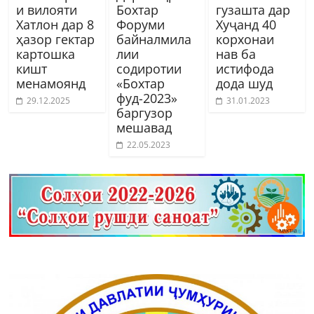
и вилояти
Бохтар
гузашта дар
Хатлон дар 8
Форуми
Хуҷанд 40
ҳазор гектар
байналмила
корхонаи
картошка
лии
нав ба
кишт
содиротии
истифода
менамоянд
«Бохтар
дода шуд
фуд-2023»
29.12.2025
31.01.2023
баргузор
мешавад
22.05.2023