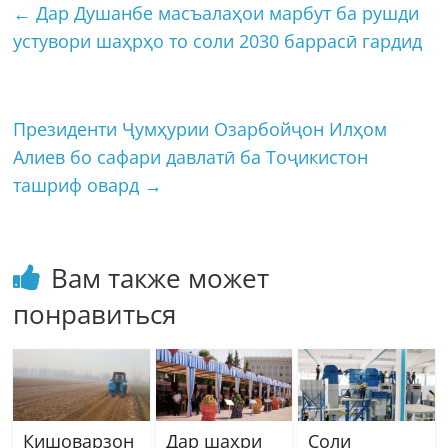
←
Дар Душанбе масъалаҳои марбут ба рушди
устувори шаҳрҳо то соли 2030 баррасӣ гардид
Президенти Ҷумҳурии Озарбойҷон Илҳом
Алиев бо сафари давлатӣ ба Тоҷикистон
ташриф овард
→
Вам также может
понравиться
Кишоварзон
Дар шаҳри
Соли