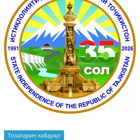
Тозатарин хабарҳо