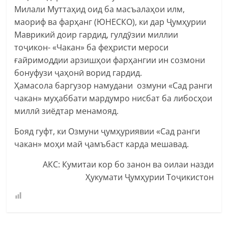
Милали Муттаҳид оид ба масъалаҳои илм,
маориф ва фарҳанг (ЮНЕСКО), ки дар Ҷумҳурии
Маврикий доир гардид, гулдӯзии миллии
тоҷикон- «Чакан» ба феҳристи мероси
ғайримоддии арзишҳои фарҳангии ин созмони
бонуфузи ҷаҳонӣ ворид гардид.
Ҳамасола баргузор намудани озмуни «Сад ранги
чакан» муҳаббати мардумро нисбат ба либосҳои
миллӣ зиёдтар менамояд.
Бояд гуфт, ки Озмуни ҷумҳуриявии «Сад ранги
чакан» моҳи май ҷамъбаст карда мешавад.
АКС: Кумитаи кор бо занон ва оилаи назди
Ҳукумати Ҷумҳурии Тоҷикистон