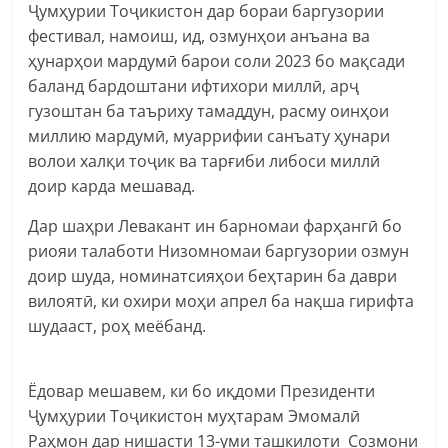
Ҷумҳурии Тоҷикистон дар бораи баргузории
фестивал, намоиш, ид, озмунҳои анъана ва
ҳунарҳои мардумӣ барои соли 2023 бо мақсади
баланд бардоштани ифтихори миллӣ, арҷ
гузоштан ба таъриху тамаддун, расму оинҳои
миллию мардумӣ, муаррифии санъату ҳунари
волои халқи тоҷик ва тарғиби либоси миллӣ
доир карда мешавад.
Дар шаҳри Левакант ин барномаи фарҳангӣ бо
риояи талаботи Низомномаи баргузории озмун
доир шуда, номинатсияҳои беҳтарин ба даври
вилоятӣ, ки охири моҳи апрел ба нақша гирифта
шудааст, роҳ меёбанд.
Ёдовар мешавем, ки бо иқдоми Президенти
Ҷумҳурии Тоҷикистон муҳтарам Эмомалӣ
Раҳмон дар нишасти 13-уми ташкилоти Созмони