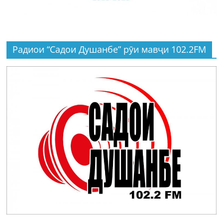
Радиои “Садои Душанбе” рӯи мавҷи 102.2FM