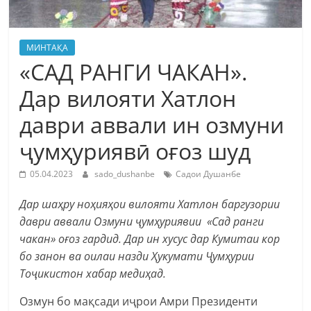
МИНТАҚА
«САД РАНГИ ЧАКАН».
Дар вилояти Хатлон
даври аввали ин озмуни
ҷумҳуриявӣ оғоз шуд
05.04.2023
sado_dushanbe
Садои Душанбе
Дар шаҳру ноҳияҳои вилояти Хатлон баргузории
даври аввали Озмуни ҷумҳуриявии «Сад ранги
чакан» оғоз гардид. Дар ин хусус дар Кумитаи кор
бо занон ва оилаи назди Ҳукумати Ҷумҳурии
Тоҷикистон хабар медиҳад.
Озмун бо мақсади иҷрои Амри Президенти