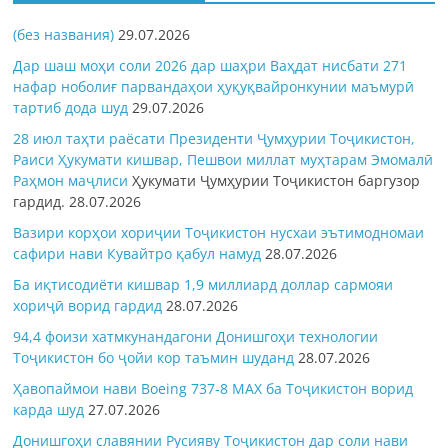
(без названия)
29.07.2026
Дар шаш моҳи соли 2026 дар шаҳри Ваҳдат нисбати 271
нафар ноболиғ парвандаҳои ҳуқуқвайронкунии маъмурӣ
тартиб дода шуд
29.07.2026
28 июл таҳти раёсати Президенти Ҷумҳурии Тоҷикистон,
Раиси Ҳукумати кишвар, Пешвои миллат муҳтарам Эмомалӣ
Раҳмон
маҷлиси
Ҳукумати Ҷумҳурии Тоҷикистон баргузор
гардид.
28.07.2026
Вазири корҳои хориҷии Тоҷикистон нусхаи эътимодномаи
сафири нави Кувайтро қабул намуд
28.07.2026
Ба иқтисодиёти кишвар 1,9 миллиард доллар сармояи
хориҷӣ ворид гардид
28.07.2026
94,4 фоизи хатмкунандагони Донишгоҳи технологии
Тоҷикистон бо ҷойи кор таъмин шуданд
28.07.2026
Ҳавопаймои нави Boeing 737-8 MAX ба Тоҷикистон ворид
карда шуд
27.07.2026
Донишгоҳи славянии Русияву Тоҷикистон дар соли нави