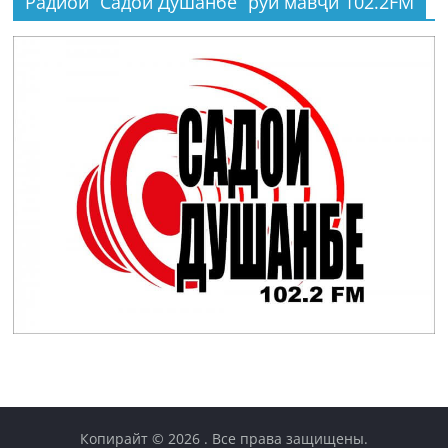
Радиои “Садои Душанбе” рӯи мавҷи 102.2FM
Копирайт © 2026
. Все права защищены.