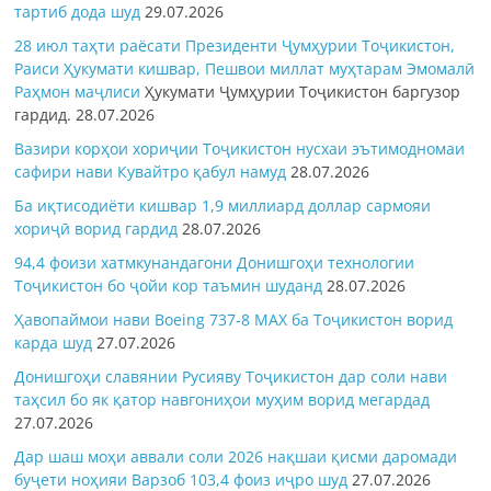
тартиб дода шуд
29.07.2026
28 июл таҳти раёсати Президенти Ҷумҳурии Тоҷикистон,
Раиси Ҳукумати кишвар, Пешвои миллат муҳтарам Эмомалӣ
Раҳмон
маҷлиси
Ҳукумати Ҷумҳурии Тоҷикистон баргузор
гардид.
28.07.2026
Вазири корҳои хориҷии Тоҷикистон нусхаи эътимодномаи
сафири нави Кувайтро қабул намуд
28.07.2026
Ба иқтисодиёти кишвар 1,9 миллиард доллар сармояи
хориҷӣ ворид гардид
28.07.2026
94,4 фоизи хатмкунандагони Донишгоҳи технологии
Тоҷикистон бо ҷойи кор таъмин шуданд
28.07.2026
Ҳавопаймои нави Boeing 737-8 MAX ба Тоҷикистон ворид
карда шуд
27.07.2026
Донишгоҳи славянии Русияву Тоҷикистон дар соли нави
таҳсил бо як қатор навгониҳои муҳим ворид мегардад
27.07.2026
Дар шаш моҳи аввали соли 2026 нақшаи қисми даромади
буҷети ноҳияи Варзоб 103,4 фоиз иҷро шуд
27.07.2026