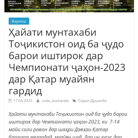
Варзиш
Ҳайати мунтахаби
Тоҷикистон оид ба ҷудо
барои иштирок дар
Чемпионати ҷаҳон-2023
дар Қатар муайян
гардид
17.04.2023
sado_dushanbe
Садои Душанбе
Ҳайати мунтахаби Тоҷикистон оид ба ҷудо барои
иштирок дар Чемпионати ҷаҳон-2023, ки 7-14
майи соли равон дар шаҳри Давҳаи Қатар
баргузор мегардад, муайян шуд. Дар ин хусус дар