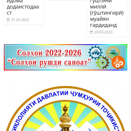
идома
гӯштини
додаистодаа
миллӣ
ст
(гӯштингирӣ)
муайян
31.05.2022
гардиданд
20.03.2023