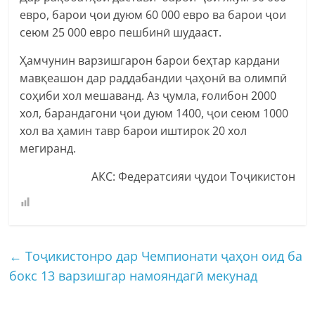
евро, барои ҷои дуюм 60 000 евро ва барои ҷои
сеюм 25 000 евро пешбинӣ шудааст.
Ҳамчунин варзишгарон барои беҳтар кардани
мавқеашон дар раддабандии ҷаҳонӣ ва олимпӣ
соҳиби хол мешаванд. Аз ҷумла, ғолибон 2000
хол, барандагони ҷои дуюм 1400, ҷои сеюм 1000
хол ва ҳамин тавр барои иштирок 20 хол
мегиранд.
АКС: Федератсияи ҷудои Тоҷикистон
←
Тоҷикистонро дар Чемпионати ҷаҳон оид ба
бокс 13 варзишгар намояндагӣ мекунад