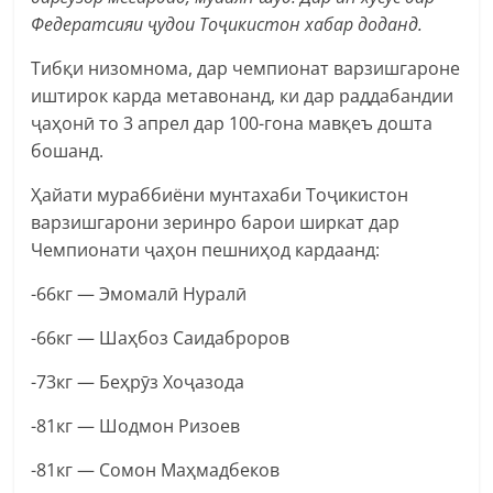
Федератсияи ҷудои Тоҷикистон хабар доданд.
Тибқи низомнома, дар чемпионат варзишгароне
иштирок карда метавонанд, ки дар раддабандии
ҷаҳонӣ то 3 апрел дар 100-гона мавқеъ дошта
бошанд.
Ҳайати мураббиёни мунтахаби Тоҷикистон
варзишгарони зеринро барои ширкат дар
Чемпионати ҷаҳон пешниҳод кардаанд:
-66кг — Эмомалӣ Нуралӣ
-66кг — Шаҳбоз Саидаброров
-73кг — Беҳрӯз Хоҷазода
-81кг — Шодмон Ризоев
-81кг — Сомон Маҳмадбеков