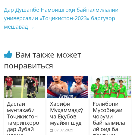
Дар Душанбе Намоишгоҳи байналмилалии
универсалии «Тоҷикистон-2023» баргузор
мешавад
→
Вам также может
понравиться
Дастаи
Ҳарифи
Ғолибони
мунтахаби
Муҳаммадхӯ
Мусобиқаи
Тоҷикистон
ҷа Ёқубов
чоруми
тамринҳоро
муайян шуд
байналмила
дар Дубай
лӣ оид ба
07.07.2025