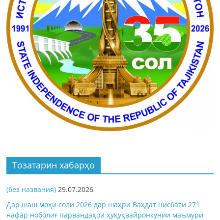
Тозатарин хабарҳо
(без названия)
29.07.2026
Дар шаш моҳи соли 2026 дар шаҳри Ваҳдат нисбати 271
нафар ноболиғ парвандаҳои ҳуқуқвайронкунии маъмурӣ