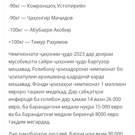
-90кг — Комроншоҳ Устопириён
-90кг — Ҷаҳонгир Маҷидов
-100кг — Абубакри Акобир
+100кг — Темур Раҳимов
Чемпионати ҷаҳонии ҷудо-2023 дар доираи
мусобиқоти сайри ҷаҳонии ҷудо баргузор
мешавад. Ғолибону ҷоизадорони чемпионат бо
ҷоизапулии арзишманд қадрдонӣ карда
мешавад. Фонди ҷоизаҳои чемпионат 1 миллион
евроро ташкил медиҳад. Дар сабқатҳои
инфиродӣ ба ғолибон дар ҳамаи 14 вазн 26 000
евро, ба барандагони медали нуқра 15 000 евро
ва ба барандагони медали биринҷӣ 8000 евро
тақдим мегардад.
Дар рақобатҳои даставӣ барои ҷои якум 90 000