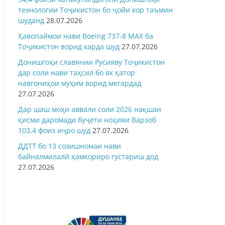
технологии Тоҷикистон бо ҷойи кор таъмин
шуданд
28.07.2026
Ҳавопаймои нави Boeing 737-8 MAX ба
Тоҷикистон ворид карда шуд
27.07.2026
Донишгоҳи славянии Русияву Тоҷикистон
дар соли нави таҳсил бо як қатор
навгониҳои муҳим ворид мегардад
27.07.2026
Дар шаш моҳи аввали соли 2026 нақшаи
қисми даромади буҷети ноҳияи Варзоб
103,4 фоиз иҷро шуд
27.07.2026
ДДТТ бо 13 созишномаи нави
байналмилалӣ ҳамкориро густариш дод
27.07.2026