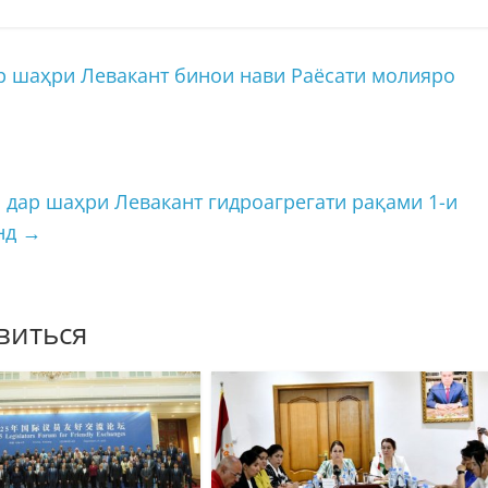
 шаҳри Левакант бинои нави Раёсати молияро
дар шаҳри Левакант гидроагрегати рақами 1-и
анд
→
виться