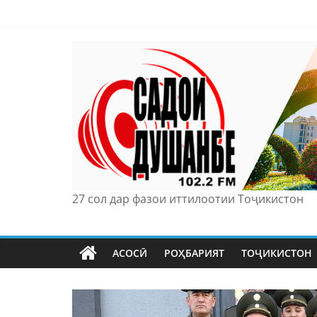
Skip
to
content
27 сол дар фазои иттилоотии Тоҷикистон
АСОСӢ
РОҲБАРИЯТ
ТОҶИКИСТОН