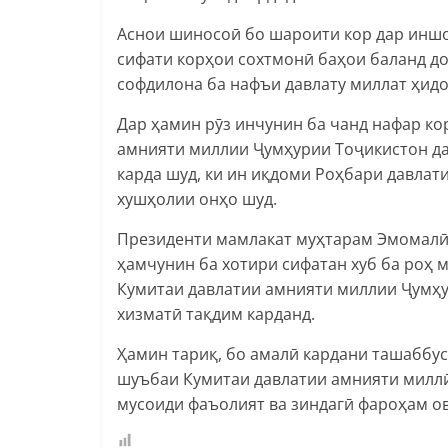
Аснои шиносоӣ бо шароити кор дар инш
сифати корҳои сохтмонӣ баҳои баланд д
софдилона ба нафъи давлату миллат ҳидо
Дар ҳамин рӯз инчунин ба чанд нафар к
амнияти миллии Ҷумҳурии Тоҷикистон да
карда шуд, ки ин иқдоми Роҳбари давла
хушҳолии онҳо шуд.
Президенти мамлакат муҳтарам Эмомалӣ
ҳамчунин ба хотири сифатан хуб ба роҳ 
Кумитаи давлатии амнияти миллии Ҷумҳу
хизматӣ тақдим карданд.
Ҳамин тариқ, бо амалӣ кардани ташаббус
шуъбаи Кумитаи давлатии амнияти милл
мусоиди фаъолият ва зиндагӣ фароҳам о