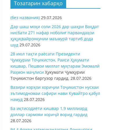
Тозатарин хабарҳо
(без названия)
29.07.2026
Дар шаш моҳи соли 2026 дар шаҳри Ваҳдат
нисбати 271 нафар ноболиғ парвандаҳои
ҳуқуқвайронкунии маъмурӣ тартиб дода
шуд
29.07.2026
28 июл таҳти раёсати Президенти
Ҷумҳурии Тоҷикистон, Раиси Ҳукумати
кишвар, Пешвои миллат муҳтарам Эмомалӣ
Раҳмон
маҷлиси
Ҳукумати Ҷумҳурии
Тоҷикистон баргузор гардид.
28.07.2026
Вазири корҳои хориҷии Тоҷикистон нусхаи
эътимодномаи сафири нави Кувайтро қабул
намуд
28.07.2026
Ба иқтисодиёти кишвар 1,9 миллиард
доллар сармояи хориҷӣ ворид гардид
28.07.2026
94,4 фоизи хатмкунандагони Донишгоҳи