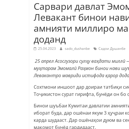
Сарвари давлат Эмо
Левакант бинои нав
амнияти миллиро ма
доданд
25.04.2023
sado_dushanbe
Садои Душанбе
25 апрел Асосгузори сулҳу ваҳдати миллӣ
муҳтарам Эмомалӣ Раҳмон бинои нави шу
Левакантро мавриди истифода қарор дода
Сохтмони иншоот дар доираи татбиқи си
Тоҷикистон сурат гирифта, бунёди он бо 
Бинои шуъбаи Кумитаи давлатии амнияти
иборат буда, дар ошёнаи якум 3 ҳуҷраи к
карда шудааст. Дар ошёнаҳои дуюм ва с
мақомот бунёд гардидааст.