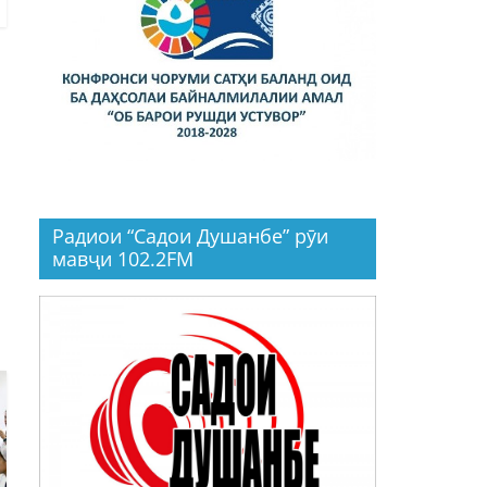
Радиои “Садои Душанбе” рӯи
мавҷи 102.2FM