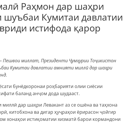
малӣ Раҳмон дар шаҳри
и шуъбаи Кумитаи давлатии
вриди истифода қарор
 — Пешвои миллат, Президенти Ҷумҳурии Тоҷикистон
ъбаи Кумитаи давлатии амнияти миллӣ дар шаҳри
нд.
ёсати бунёдкоронаи роҳбарияти олии сиёсии
сифати баланд анҷом дода шудааст.
 миллӣ дар шаҳри Левакант аз се ошёна ва таҳхона
орӣ, китобхона ва дигар ҳуҷраҳои ёрирасон ҷойгир
еюм хонаҳои истиқоматии хизматӣ барои кормандони