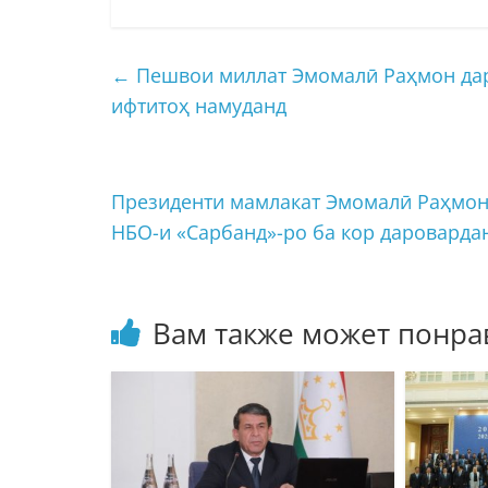
←
Пешвои миллат Эмомалӣ Раҳмон дар
ифтитоҳ намуданд
Президенти мамлакат Эмомалӣ Раҳмон 
НБО-и «Сарбанд»-ро ба кор даровард
Вам также может понра