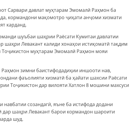
оот Сарвари давлат муҳтарам Эмомалӣ Раҳмон ба
ода, кормандони мақомотро ҷиҳати анҷоми хизмати
ят карданд.
орманди шуъбаи шаҳрии Раёсати Кумитаи давлатии
р шаҳри Левакант калиди хонаҳои истиқоматӣ тақдим
ти Тоҷикистон муҳтарам Эмомалӣ Раҳмон мояи
 Раҳмон зимни баистифодадиҳии иншооти нав,
мондани фаъолияти хизматӣ ба ҳайати шахсии Раёсати
рии Тоҷикистон дар вилояти Хатлон 8 мошини махсуси
и навбатии созандагӣ, яъне ба истифода додани
ӣ дар шаҳри Левакант барои кормандон шароити
варда шуд.